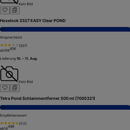
Kein Bild
Hozelock 3327 EASY Clear POND
6,2
Ansprechend
(
337
)
85
€
ab
194
Lieferung
10. – 11. Aug.
Kein Bild
Tetra Pond Schlammentferner 500 ml (7005321)
7,3
Empfehlenswert
(
717
)
48
€
ab
14