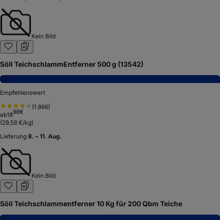
Kein Bild
Söll TeichschlammEntferner 500 g (13542)
7,2
Empfehlenswert
(
1.866
)
98
€
ab
18
(
29,58 €/kg
)
Lieferung
8. – 11. Aug.
Kein Bild
Söll Teichschlammentferner 10 Kg für 200 Qbm Teiche
7,1