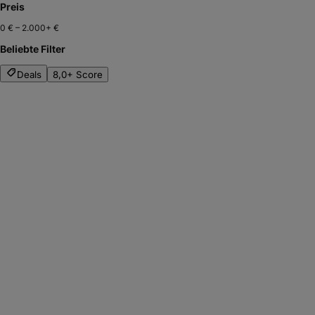
Preis
0 €
–
2.000+ €
Beliebte Filter
Deals
8,0+ Score