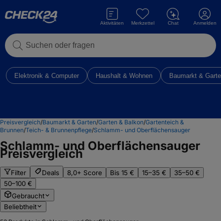
Aktivitäten
Merkzettel
Chat
Anmelden
Suchen oder fragen
Elektronik & Computer
Haushalt & Wohnen
Baumarkt & Gart
Preisvergleich
/
Baumarkt & Garten
/
Garten & Balkon
/
Gartenteich &
Brunnen
/
Teich- & Brunnenpflege
/
Schlamm- und Oberflächensauger
Schlamm- und Oberflächensauger
Preisvergleich
Filter
Deals
8,0+ Score
Bis 15 €
15–35 €
35–50 €
50–100 €
Gebraucht
Beliebtheit