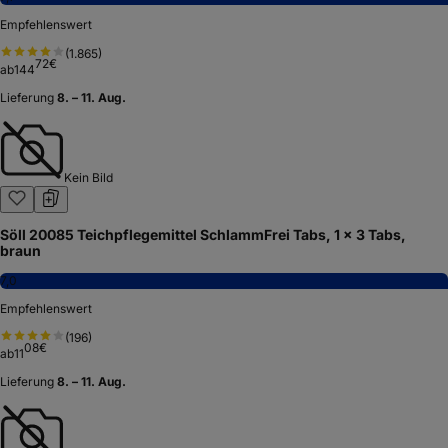
Empfehlenswert
(
1.865
)
72
€
ab
144
Lieferung
8. – 11. Aug.
Kein Bild
Söll 20085 Teichpflegemittel SchlammFrei Tabs, 1 x 3 Tabs,
braun
7,0
Empfehlenswert
(
196
)
08
€
ab
11
Lieferung
8. – 11. Aug.