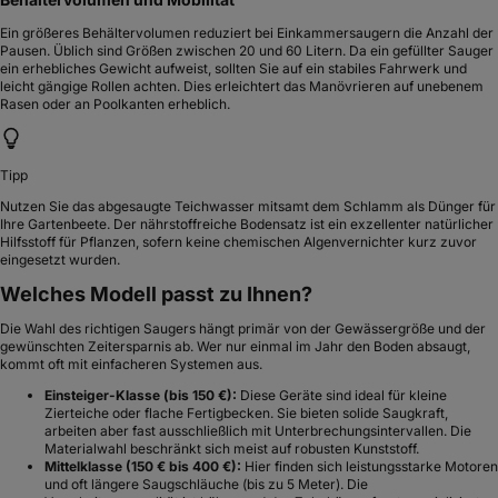
Ein größeres Behältervolumen reduziert bei Einkammersaugern die Anzahl der
Pausen. Üblich sind Größen zwischen 20 und 60 Litern. Da ein gefüllter Sauger
ein erhebliches Gewicht aufweist, sollten Sie auf ein stabiles Fahrwerk und
leicht gängige Rollen achten. Dies erleichtert das Manövrieren auf unebenem
Rasen oder an Poolkanten erheblich.
Tipp
Nutzen Sie das abgesaugte Teichwasser mitsamt dem Schlamm als Dünger für
Ihre Gartenbeete. Der nährstoffreiche Bodensatz ist ein exzellenter natürlicher
Hilfsstoff für Pflanzen, sofern keine chemischen Algenvernichter kurz zuvor
eingesetzt wurden.
Welches Modell passt zu Ihnen?
Die Wahl des richtigen Saugers hängt primär von der Gewässergröße und der
gewünschten Zeitersparnis ab. Wer nur einmal im Jahr den Boden absaugt,
kommt oft mit einfacheren Systemen aus.
Einsteiger-Klasse (bis 150 €):
Diese Geräte sind ideal für kleine
Zierteiche oder flache Fertigbecken. Sie bieten solide Saugkraft,
arbeiten aber fast ausschließlich mit Unterbrechungsintervallen. Die
Materialwahl beschränkt sich meist auf robusten Kunststoff.
Mittelklasse (150 € bis 400 €):
Hier finden sich leistungsstarke Motoren
und oft längere Saugschläuche (bis zu 5 Meter). Die