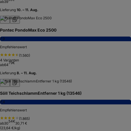
ab
39
Lieferung
10. – 11. Aug.
Pontec PondoMax Eco 2500
7,9
Empfehlenswert
(
1.560
)
4
Varianten
79
€
ab
64
Lieferung
8. – 11. Aug.
Söll TeichschlammEntferner 1 kg (13546)
7,4
Empfehlenswert
(
1.865
)
54
€
ab
30
30,71 €
(
23,64 €/kg
)