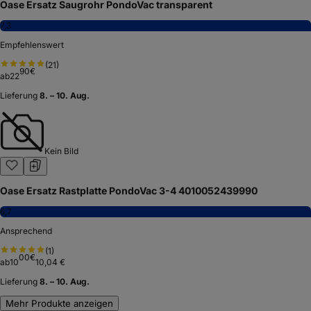
Oase Ersatz Saugrohr PondoVac transparent
7,3
Empfehlenswert
(
21
)
90
€
ab
22
Lieferung
8. – 10. Aug.
Kein Bild
Oase Ersatz Rastplatte PondoVac 3-4 4010052439990
6,7
Ansprechend
(
1
)
00
€
ab
10
10,04 €
Lieferung
8. – 10. Aug.
Mehr Produkte anzeigen