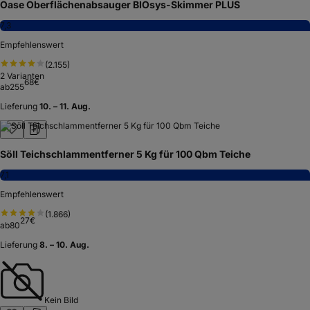
Oase Oberflächenabsauger BIOsys-Skimmer PLUS
7,3
Empfehlenswert
(
2.155
)
2
Varianten
68
€
ab
255
Lieferung
10. – 11. Aug.
Söll Teichschlammentferner 5 Kg für 100 Qbm Teiche
7,1
Empfehlenswert
(
1.866
)
27
€
ab
80
Lieferung
8. – 10. Aug.
Kein Bild