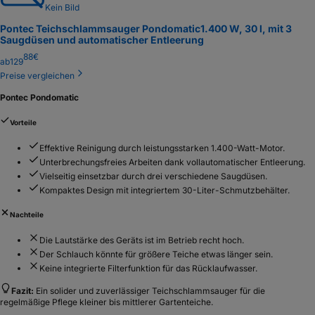
Kein Bild
Pontec Teichschlammsauger Pondomatic
1.400 W, 30 l, mit 3
Saugdüsen und automatischer Entleerung
88
€
ab
129
Preise vergleichen
Pontec Pondomatic
Vorteile
Effektive Reinigung durch leistungsstarken 1.400-Watt-Motor.
Unterbrechungsfreies Arbeiten dank vollautomatischer Entleerung.
Vielseitig einsetzbar durch drei verschiedene Saugdüsen.
Kompaktes Design mit integriertem 30-Liter-Schmutzbehälter.
Nachteile
Die Lautstärke des Geräts ist im Betrieb recht hoch.
Der Schlauch könnte für größere Teiche etwas länger sein.
Keine integrierte Filterfunktion für das Rücklaufwasser.
Fazit:
Ein solider und zuverlässiger Teichschlammsauger für die
regelmäßige Pflege kleiner bis mittlerer Gartenteiche.