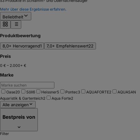
53
Produkte in Schlamm- und Oberflächensauger
Mehr über diese Ergebnisse erfahren.
Beliebtheit
Produktbewertung
8,0+ Hervorragend
1
7,0+ Empfehlenswert
22
Preis
0 €
–
2.000+ €
Marke
Oase
20
Söll
6
Heissner
5
Pontec
3
AQUAFORTE
2
AQUASAN
Aquaristik & Gartenteich
2
Aqua Forte
2
Alle anzeigen
Bestpreis von
Filter