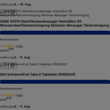
Lieferung
8. – 10. Aug.
OASE 50170 Oberflächenabsauger SwimSkim 50
Wasseroberflächenreinigung Skimmer Absauger Teichreinigung
6,9
Ansprechend
(
285
)
95
€
ab
259
Lieferung
8. – 11. Aug.
Söll SchlammFrei Tabs 6 Tabletten (9106420)
7,2
Empfehlenswert
(
196
)
83
€
ab
18
Lieferung
8. – 11. Aug.