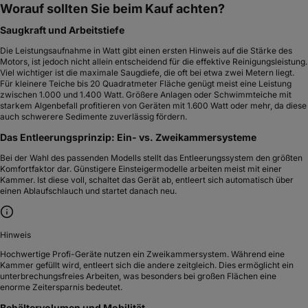
Worauf sollten Sie beim Kauf achten?
Saugkraft und Arbeitstiefe
Die Leistungsaufnahme in Watt gibt einen ersten Hinweis auf die Stärke des
Motors, ist jedoch nicht allein entscheidend für die effektive Reinigungsleistung.
Viel wichtiger ist die maximale Saugdiefe, die oft bei etwa zwei Metern liegt.
Für kleinere Teiche bis 20 Quadratmeter Fläche genügt meist eine Leistung
zwischen 1.000 und 1.400 Watt. Größere Anlagen oder Schwimmteiche mit
starkem Algenbefall profitieren von Geräten mit 1.600 Watt oder mehr, da diese
auch schwerere Sedimente zuverlässig fördern.
Das Entleerungsprinzip: Ein- vs. Zweikammersysteme
Bei der Wahl des passenden Modells stellt das Entleerungssystem den größten
Komfortfaktor dar. Günstigere Einsteigermodelle arbeiten meist mit einer
Kammer. Ist diese voll, schaltet das Gerät ab, entleert sich automatisch über
einen Ablaufschlauch und startet danach neu.
Hinweis
Hochwertige Profi-Geräte nutzen ein Zweikammersystem. Während eine
Kammer gefüllt wird, entleert sich die andere zeitgleich. Dies ermöglicht ein
unterbrechungsfreies Arbeiten, was besonders bei großen Flächen eine
enorme Zeitersparnis bedeutet.
Behältervolumen und Mobilität