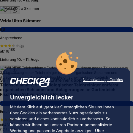
Lieferung
13. – 15. Aug.
Velda Ultra Skimmer
6,8
Ansprechend
(
6
)
18
€
ab
118
Lieferung
10. – 11. Aug.
Söll 11785 TeichschlammEntferner doppelt wirksam gegen
Nur notwendige Cookies
Teichschlamm 2,5 kg - biologischer Teichreiniger entfernt
organischen Schlamm und Ablagerungen im Gartenteich
Fischteich Schwimmteich Koiteich
Unvergleichlich lecker
7,5
Mit dem Klick auf „geht klar” ermöglichen Sie uns Ihnen
Empfehlenswert
über Cookies ein verbessertes Nutzungserlebnis zu
servieren und dieses kontinuierlich zu verbessern. So
(
1.866
)
21
€
können wir Ihnen bei unseren Partnern personalisierte
ab
48
(
17,54 €/kg
)
Werbung und passende Angebote anzeigen. Über