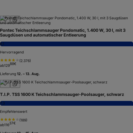
Pontec Teichschlammsauger Pondomatic, 1.400 W, 30 l, mit 3
Saugdüsen und automatischer Entleerung
8,1
Hervorragend
(
2.376
)
88
€
ab
129
Lieferung
12. – 13. Aug.
T.I.P. TSS 1600 K Teichschlammsauger-Poolsauger, schwarz
7,3
Empfehlenswert
(
189
)
37
€
ab
116