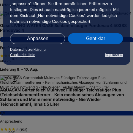
„anpassen” können Sie Ihre persönlichen Präferenzen
Lieferung
8. – 11. Aug.
festlegen. Dies ist auch nachträglich jederzeit möglich. Mit
dem Klick auf „Nur notwendige Cookies” werden lediglich
technisch notwendige Cookies gespeichert.
Oase LIVING WATER OASE Schlammsauger Pondovac 4 50388
Pondovac 4
Anpassen
Geht klar
7,5
Empfehlenswert
Datenschutzerklärung
Cookierichtlinie
Impressum
(
245
)
00
€
ab
425
Lieferung
8. – 10. Aug.
AQUASAN Gartenteich Mulmvec Flüssiger Teichsauger Plus
(Teichschlammentferner - Kein mechanisches Absaugen von
Schlamm und Mulm mehr notwendig - Nie Wieder
Teichschlamm), Inhalt:5 Liter
6,9
Ansprechend
(
153
)
99
€