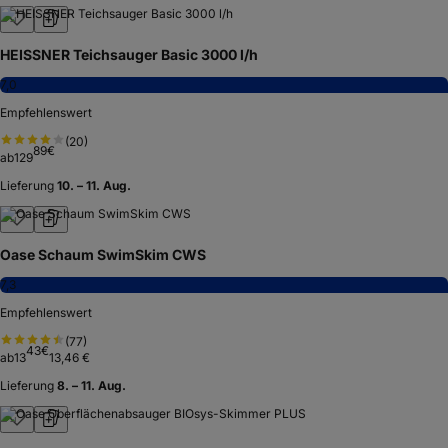
HEISSNER Teichsauger Basic 3000 l/h
7,0
Empfehlenswert
(
20
)
89
€
ab
129
Lieferung
10. – 11. Aug.
Oase Schaum SwimSkim CWS
7,3
Empfehlenswert
(
77
)
43
€
ab
13
13,46 €
Lieferung
8. – 11. Aug.