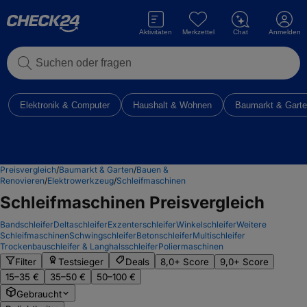
Aktivitäten
Merkzettel
Chat
Anmelden
Suchen oder fragen
Elektronik & Computer
Haushalt & Wohnen
Baumarkt & Gart
Preisvergleich
/
Baumarkt & Garten
/
Bauen &
Renovieren
/
Elektrowerkzeug
/
Schleifmaschinen
Schleifmaschinen
Preisvergleich
Bandschleifer
Deltaschleifer
Exzenterschleifer
Winkelschleifer
Weitere
Schleifmaschinen
Schwingschleifer
Betonschleifer
Multischleifer
Trockenbauschleifer & Langhalsschleifer
Poliermaschinen
Filter
Testsieger
Deals
8,0+ Score
9,0+ Score
15–35 €
35–50 €
50–100 €
Gebraucht