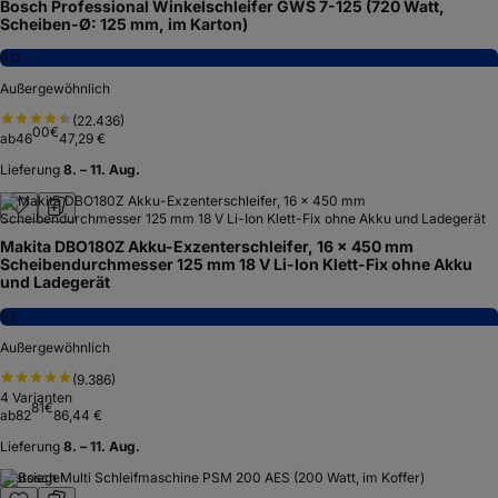
Bosch Professional Winkelschleifer GWS 7-125 (720 Watt,
Scheiben-Ø: 125 mm, im Karton)
9,0
Außergewöhnlich
(
22.436
)
00
€
ab
46
47,29 €
Lieferung
8. – 11. Aug.
Makita DBO180Z Akku-Exzenterschleifer, 16 x 450 mm
Scheibendurchmesser 125 mm 18 V Li-Ion Klett-Fix ohne Akku
und Ladegerät
9,1
Außergewöhnlich
(
9.386
)
4
Varianten
81
€
ab
82
86,44 €
Lieferung
8. – 11. Aug.
Testsieger