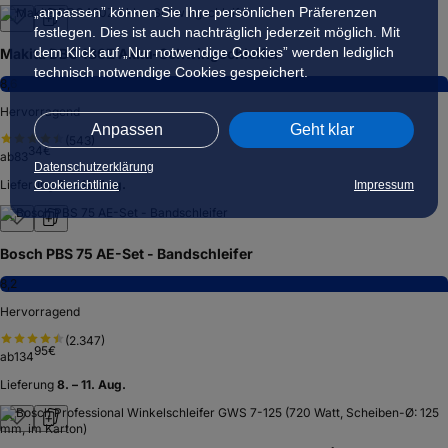
„anpassen” können Sie Ihre persönlichen Präferenzen
festlegen. Dies ist auch nachträglich jederzeit möglich. Mit
dem Klick auf „Nur notwendige Cookies” werden lediglich
Makita DBO480Z Akku-Schwingschleifer
technisch notwendige Cookies gespeichert.
8,6
Hervorragend
Anpassen
Geht klar
(
543
)
34
€
ab
83
Datenschutzerklärung
Lieferung
8. – 11. Aug.
Cookierichtlinie
Impressum
Bosch PBS 75 AE-Set - Bandschleifer
8,2
Hervorragend
(
2.347
)
95
€
ab
134
Lieferung
8. – 11. Aug.