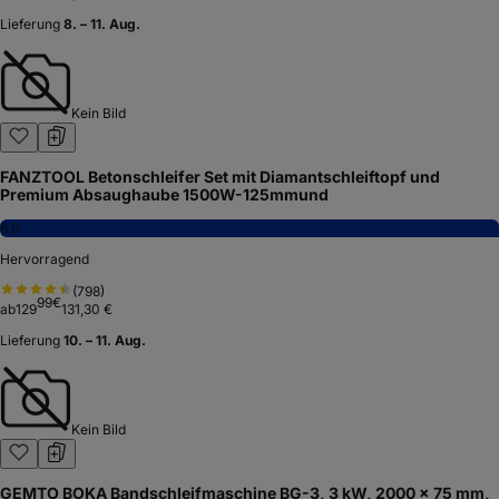
Lieferung
8. – 11. Aug.
Kein Bild
FANZTOOL Betonschleifer Set mit Diamantschleiftopf und
Premium Absaughaube 1500W-125mmund
8,0
Hervorragend
(
798
)
99
€
ab
129
131,30 €
Lieferung
10. – 11. Aug.
Kein Bild
GEMTO BOKA Bandschleifmaschine BG-3, 3 kW, 2000 × 75 mm,