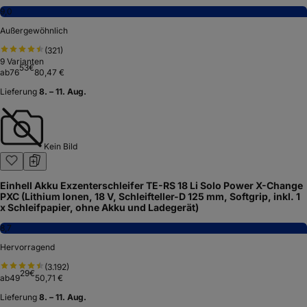
9,0
Außergewöhnlich
(
321
)
9
Varianten
53
€
ab
76
80,47 €
Lieferung
8. – 11. Aug.
Kein Bild
Einhell Akku Exzenterschleifer TE-RS 18 Li Solo Power X-Change
PXC (Lithium Ionen, 18 V, Schleifteller-D 125 mm, Softgrip, inkl. 1
x Schleifpapier, ohne Akku und Ladegerät)
8,7
Hervorragend
(
3.192
)
29
€
ab
49
50,71 €
Lieferung
8. – 11. Aug.