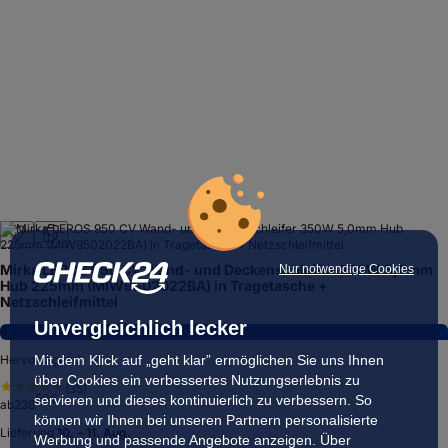
Mirka LEROS 950 CV Wand- und Deckenschleifer 350W 5,0mm
Nur notwendige Cookies
Hub 225mm (MIW9502022BA) in Tragetasche +
Netzschleifmittel
Unvergleichlich lecker
8,3
Mit dem Klick auf „geht klar” ermöglichen Sie uns Ihnen
Hervorragend
über Cookies ein verbessertes Nutzungserlebnis zu
(
35
)
50
€
servieren und dieses kontinuierlich zu verbessern. So
ab
238
können wir Ihnen bei unseren Partnern personalisierte
Lieferung
10. – 11. Aug.
Werbung und passende Angebote anzeigen. Über