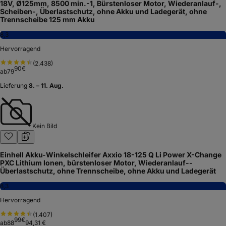
18V, Ø125mm, 8500 min.-1, Bürstenloser Motor, Wiederanlauf-,
Scheiben-, Überlastschutz, ohne Akku und Ladegerät, ohne
Trennscheibe 125 mm Akku
8,3
Hervorragend
(
2.438
)
90
€
ab
79
Lieferung
8. – 11. Aug.
Kein Bild
Einhell Akku-Winkelschleifer Axxio 18-125 Q Li Power X-Change
PXC Lithium Ionen, bürstenloser Motor, Wiederanlauf--
Überlastschutz, ohne Trennscheibe, ohne Akku und Ladegerät
8,3
Hervorragend
(
1.407
)
99
€
ab
88
94,31 €