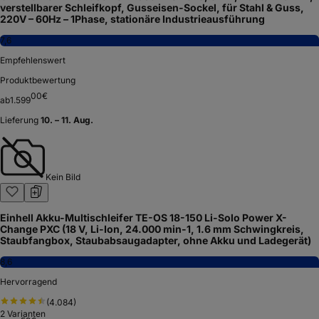
verstellbarer Schleifkopf, Gusseisen-Sockel, für Stahl & Guss,
220V – 60Hz – 1Phase, stationäre Industrieausführung
7,6
Empfehlenswert
Produktbewertung
00
€
ab
1.599
Lieferung
10. – 11. Aug.
Kein Bild
Einhell Akku-Multischleifer TE-OS 18-150 Li-Solo Power X-
Change PXC (18 V, Li-Ion, 24.000 min-1, 1.6 mm Schwingkreis,
Staubfangbox, Staubabsaugadapter, ohne Akku und Ladegerät)
8,6
Hervorragend
(
4.084
)
2
Varianten