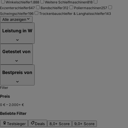
Winkelschleifer
1.888
Weitere Schleifmaschinen
818
Exzenterschleifer
647
Bandschleifer
312
Poliermaschinen
257
Schwingschleifer
196
Trockenbauschleifer & Langhalsschleifer
143
Alle anzeigen
Leistung in W
Getestet von
Bestpreis von
Filter
Preis
0 €
–
2.000+ €
Beliebte Filter
Testsieger
Deals
8,0+ Score
9,0+ Score