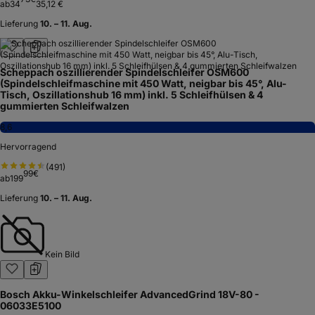
ab
34
35,12 €
Lieferung
10. – 11. Aug.
Scheppach oszillierender Spindelschleifer OSM600
(Spindelschleifmaschine mit 450 Watt, neigbar bis 45°, Alu-
Tisch, Oszillationshub 16 mm) inkl. 5 Schleifhülsen & 4
gummierten Schleifwalzen
8,6
Hervorragend
(
491
)
99
€
ab
199
Lieferung
10. – 11. Aug.
Kein Bild
Bosch Akku-Winkelschleifer AdvancedGrind 18V-80 -
06033E5100