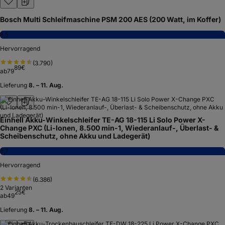
Bosch Multi Schleifmaschine PSM 200 AES (200 Watt, im Koffer)
8,5
Hervorragend
(
3.790
)
89
€
ab
79
Lieferung
8. – 11. Aug.
Einhell Akku-Winkelschleifer TE-AG 18-115 Li Solo Power X-
Change PXC (Li-Ionen, 8.500 min-1, Wiederanlauf-, Überlast- &
Scheibenschutz, ohne Akku und Ladegerät)
8,7
Hervorragend
(
6.386
)
2
Varianten
25
€
ab
49
Lieferung
8. – 11. Aug.