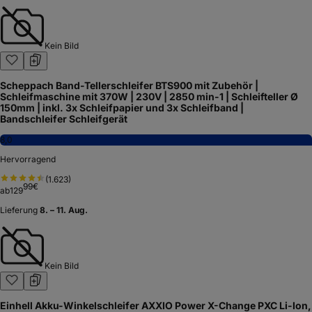
Kein Bild
Scheppach Band-Tellerschleifer BTS900 mit Zubehör |
Schleifmaschine mit 370W | 230V | 2850 min-1 | Schleifteller Ø
150mm | inkl. 3x Schleifpapier und 3x Schleifband |
Bandschleifer Schleifgerät
8,0
Hervorragend
(
1.623
)
99
€
ab
129
Lieferung
8. – 11. Aug.
Kein Bild
Einhell Akku-Winkelschleifer AXXIO Power X-Change PXC Li-Ion,