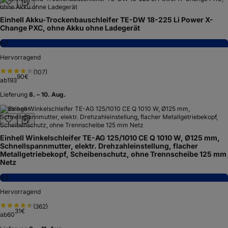
Einhell Akku-Trockenbauschleifer TE-DW 18-225 Li Power X-
Change PXC, ohne Akku ohne Ladegerät
8,7
Hervorragend
(
107
)
90
€
ab
193
Lieferung
8. – 10. Aug.
Testsieger
Einhell Winkelschleifer TE-AG 125/1010 CE Q 1010 W, Ø125 mm,
Schnellspannmutter, elektr. Drehzahleinstellung, flacher
Metallgetriebekopf, Scheibenschutz, ohne Trennscheibe 125 mm
Netz
8,9
Hervorragend
(
362
)
31
€
ab
60