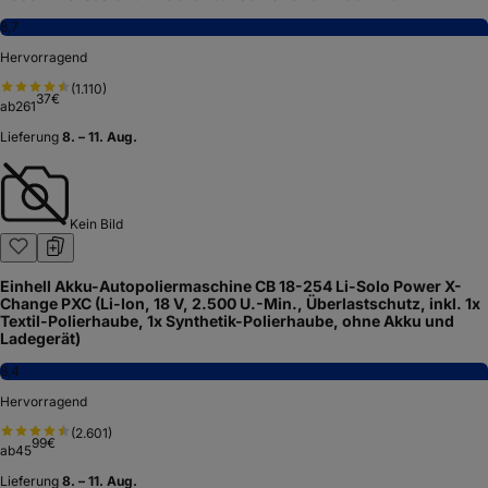
8,7
Hervorragend
(
1.110
)
37
€
ab
261
Lieferung
8. – 11. Aug.
Kein Bild
Einhell Akku-Autopoliermaschine CB 18-254 Li-Solo Power X-
Change PXC (Li-Ion, 18 V, 2.500 U.-Min., Überlastschutz, inkl. 1x
Textil-Polierhaube, 1x Synthetik-Polierhaube, ohne Akku und
Ladegerät)
8,4
Hervorragend
(
2.601
)
99
€
ab
45
Lieferung
8. – 11. Aug.