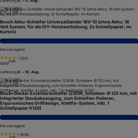
Lieferung
8. – 11. Aug.
Bosch Akku-Schleifer UniversalSander 18V-10 (ohne Akku; 18
Volt System; für die DIY-Holzbearbeitung; 2x Schleifpapier; im
Karton)
8,6
Hervorragend
(
101
)
02
€
ab
59
Lieferung
8. – 10. Aug.
Black+Decker Exzenterschleifer (230W, Scheiben-Ø 125 mm, mit
integrierter Staubabsaugung, zum Schleifen-Polieren,
Ergonomisches Griffdesign, Klettfix-System, inkl. 1
Schleifpapier K120)
8,3
Hervorragend
(
976
)
73
€