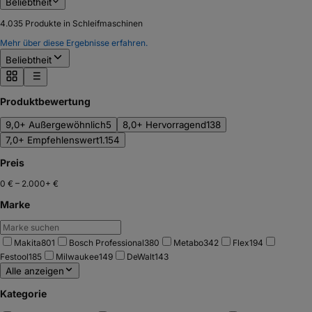
Beliebtheit
4.035
Produkte in Schleifmaschinen
Mehr über diese Ergebnisse erfahren.
Beliebtheit
Produktbewertung
9,0+ Außergewöhnlich
5
8,0+ Hervorragend
138
7,0+ Empfehlenswert
1.154
Preis
0 €
–
2.000+ €
Marke
Makita
801
Bosch Professional
380
Metabo
342
Flex
194
Festool
185
Milwaukee
149
DeWalt
143
Alle anzeigen
Kategorie