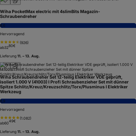
Wiha PocketMax electric mit 4slimBits Magazin-
Schraubendreher
8,6
Hervorragend
(
926
)
80
€
ab
32
Lieferung
11. – 13. Aug.
Wiha Schraubendreher Set 12-teilig Elektriker VDE geprüft,
isoliert 1.000 V (41003) I Profi Schraubenzieher Set mit dünner
Spitze Schlitz/Kreuz/Kreuzschlitz/Torx/Plusminus I Elektriker
Werkzeug
8,9
Hervorragend
(
1.082
)
49
€
ab
60
Lieferung
11. – 13. Aug.