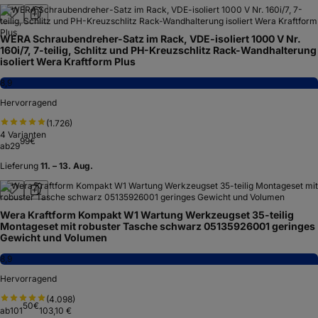
WERA Schraubendreher-Satz im Rack, VDE-isoliert 1000 V Nr.
160i/7, 7-teilig, Schlitz und PH-Kreuzschlitz Rack-Wandhalterung
isoliert Wera Kraftform Plus
8,9
Hervorragend
(
1.726
)
4
Varianten
99
€
ab
29
Lieferung
11. – 13. Aug.
Wera Kraftform Kompakt W1 Wartung Werkzeugset 35-teilig
Montageset mit robuster Tasche schwarz 05135926001 geringes
Gewicht und Volumen
8,9
Hervorragend
(
4.098
)
50
€
ab
101
103,10 €