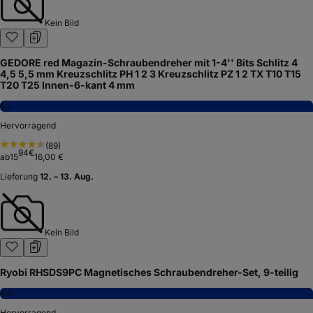
Kein Bild
GEDORE red Magazin-Schraubendreher mit 1-4'' Bits Schlitz 4
4,5 5,5 mm Kreuzschlitz PH 1 2 3 Kreuzschlitz PZ 1 2 TX T10 T15
T20 T25 Innen-6-kant 4 mm
8,1
Hervorragend
(
89
)
94
€
ab
15
16,00 €
Lieferung
12. – 13. Aug.
Kein Bild
Ryobi RHSDS9PC Magnetisches Schraubendreher-Set, 9-teilig
8,5
Hervorragend