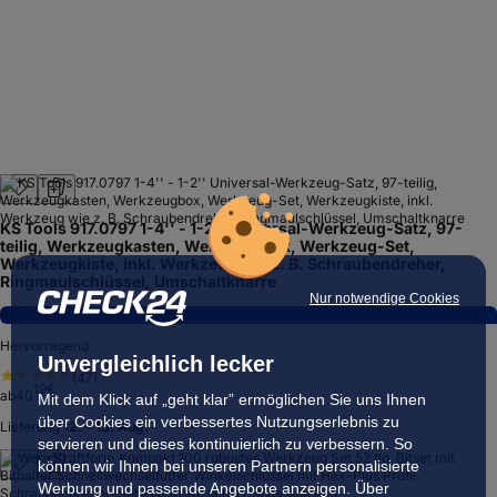
KS Tools 917.0797 1-4'' - 1-2'' Universal-Werkzeug-Satz, 97-
teilig, Werkzeugkasten, Werkzeugbox, Werkzeug-Set,
Werkzeugkiste, inkl. Werkzeug wie z. B. Schraubendreher,
Ringmaulschlüssel, Umschaltknarre
Nur notwendige Cookies
8,7
Hervorragend
Unvergleichlich lecker
(
47
)
19
€
ab
40
Mit dem Klick auf „geht klar” ermöglichen Sie uns Ihnen
über Cookies ein verbessertes Nutzungserlebnis zu
Lieferung
12. – 13. Aug.
servieren und dieses kontinuierlich zu verbessern. So
können wir Ihnen bei unseren Partnern personalisierte
Werbung und passende Angebote anzeigen. Über