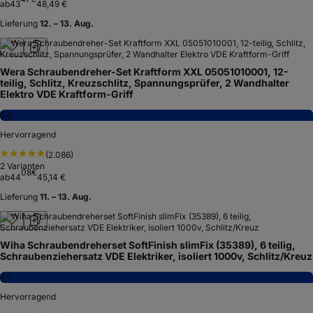
ab
43
48,49 €
Lieferung
12. – 13. Aug.
Wera Schraubendreher-Set Kraftform XXL 05051010001, 12-
teilig, Schlitz, Kreuzschlitz, Spannungsprüfer, 2 Wandhalter
Elektro VDE Kraftform-Griff
8,8
Hervorragend
(
2.086
)
2
Varianten
08
€
ab
44
45,14 €
Lieferung
11. – 13. Aug.
Wiha Schraubendreherset SoftFinish slimFix (35389), 6 teilig,
Schraubenziehersatz VDE Elektriker, isoliert 1000v, Schlitz/Kreuz
8,7
Hervorragend