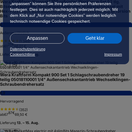
Wera Kraftform Kompakt 100 robustes Werkzeug Set 52 tlg.
„anpassen” können Sie Ihre persönlichen Präferenzen
Bitset mit Bithalter Schnellwechselfutter Winkelschlüssel mit
festlegen. Dies ist auch nachträglich jederzeit möglich. Mit
Hex-Plus Profil Schraubendreher-Set PH1 Kreuzschlitz BiTorsion
dem Klick auf „Nur notwendige Cookies” werden lediglich
Bits
technisch notwendige Cookies gespeichert.
9,2
Außergewöhnlich
Anpassen
Geht klar
(
1.348
)
25
€
ab
61
66,01 €
Datenschutzerklärung
Lieferung
12. – 13. Aug.
Cookierichtlinie
Impressum
Wera Kraftform Kompakt 900 Set 1 Schlagschraubendreher 19
teilig 05018110001 1/4" Außensechskantantrieb Wechselklingen-
Schraubendrehersatz
8,9
Hervorragend
(
352
)
87
€
ab
67
69,50 €
Lieferung
13. – 15. Aug.