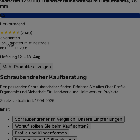
Wolfcraft 1239000 1 Handschraubendreher mit Bitaufnahme, 76
mm
8,2
Hervorragend
(
2.140
)
3
Varianten
15
% Rabatt
zum ⌀-Bestpreis
90
€
ab
11
12,29 €
Lieferung
12. – 13. Aug.
Mehr Produkte anzeigen
Schraubendreher Kaufberatung
Den passenden Schraubendreher finden: Erfahren Sie alles über Profile,
Ergonomie und Sicherheit für Handwerk und Heimwerker-Projekte.
Zuletzt aktualisiert:
17.04.2026
Inhalt
Schraubendreher im Vergleich: Unsere Empfehlungen
Worauf sollten Sie beim Kauf achten?
Profile und Klingenformen
Ergonomie und Griffgestaltung