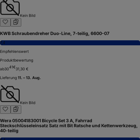
Kein Bild
KWB Schraubendreher Duo-Line, 7-teilig, 6600-07
7,4
Empfehlenswert
Produktbewertung
41
€
ab
30
31,30 €
Lieferung
11. – 13. Aug.
Kein Bild
Wera 05004183001 Bicycle Set 3 A, Fahrrad
Steckschlüsseleinsatz Satz mit Bit Ratsche und Kettenwerkzeug,
40-teilig
8,4