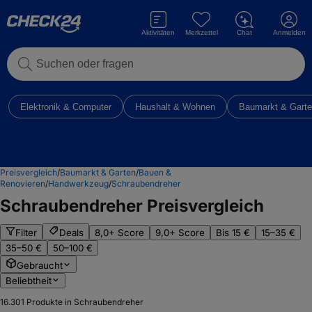
Aktivitäten
Merkzettel
Chat
Anmelden
Suchen oder fragen
Elektronik & Computer
Haushalt & Wohnen
Baumarkt & Gart
Preisvergleich
/
Baumarkt & Garten
/
Bauen &
Renovieren
/
Handwerkzeug
/
Schraubendreher
Schraubendreher
Preisvergleich
Filter
Deals
8,0+ Score
9,0+ Score
Bis 15 €
15–35 €
35–50 €
50–100 €
Gebraucht
Beliebtheit
16.301
Produkte in Schraubendreher