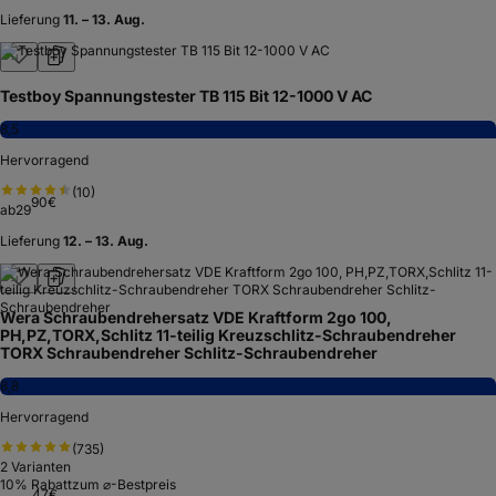
Lieferung
11. – 13. Aug.
Testboy Spannungstester TB 115 Bit 12-1000 V AC
8,5
Hervorragend
(
10
)
90
€
ab
29
Lieferung
12. – 13. Aug.
Wera Schraubendrehersatz VDE Kraftform 2go 100,
PH,PZ,TORX,Schlitz 11-teilig Kreuzschlitz-Schraubendreher
TORX Schraubendreher Schlitz-Schraubendreher
8,8
Hervorragend
(
735
)
2
Varianten
10
% Rabatt
zum ⌀-Bestpreis
47
€