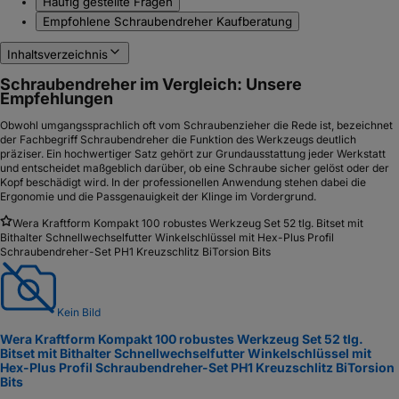
Häufig gestellte Fragen
Empfohlene Schraubendreher Kaufberatung
Inhaltsverzeichnis
Schraubendreher im Vergleich: Unsere
Empfehlungen
Obwohl umgangssprachlich oft vom Schraubenzieher die Rede ist, bezeichnet
der Fachbegriff Schraubendreher die Funktion des Werkzeugs deutlich
präziser. Ein hochwertiger Satz gehört zur Grundausstattung jeder Werkstatt
und entscheidet maßgeblich darüber, ob eine Schraube sicher gelöst oder der
Kopf beschädigt wird. In der professionellen Anwendung stehen dabei die
Ergonomie und die Passgenauigkeit der Klinge im Vordergrund.
Wera Kraftform Kompakt 100 robustes Werkzeug Set 52 tlg. Bitset mit
Bithalter Schnellwechselfutter Winkelschlüssel mit Hex-Plus Profil
Schraubendreher-Set PH1 Kreuzschlitz BiTorsion Bits
Kein Bild
Wera Kraftform Kompakt 100 robustes Werkzeug Set 52 tlg.
Bitset mit Bithalter Schnellwechselfutter Winkelschlüssel mit
Hex-Plus Profil Schraubendreher-Set PH1 Kreuzschlitz BiTorsion
Bits