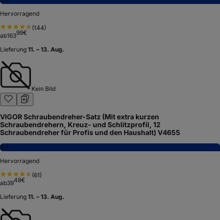
Hervorragend
(
144
)
99
€
ab
163
Lieferung
11. – 13. Aug.
Kein Bild
VIGOR Schraubendreher-Satz (Mit extra kurzen
Schraubendrehern, Kreuz- und Schlitzprofil, 12
Schraubendreher für Profis und den Haushalt) V4655
8,4
Hervorragend
(
61
)
48
€
ab
39
Lieferung
11. – 13. Aug.