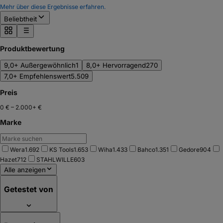
Mehr über diese Ergebnisse erfahren.
Beliebtheit
Produktbewertung
9,0+ Außergewöhnlich
1
8,0+ Hervorragend
270
7,0+ Empfehlenswert
5.509
Preis
0 €
–
2.000+ €
Marke
Wera
1.692
KS Tools
1.653
Wiha
1.433
Bahco
1.351
Gedore
904
Hazet
712
STAHLWILLE
603
Alle anzeigen
Getestet von