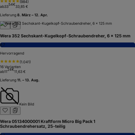
(
984
)
54
€
ab
33
33,85 €
Lieferung
8. März – 12. Apr.
Wera 352 Sechskant-Kugelkopf-Schraubendreher, 6 x 125 mm
8,7
Hervorragend
(
1.041
)
16
Varianten
24
€
ab
11
11,63 €
Lieferung
11. – 13. Aug.
Kein Bild
Wera 05134000001 Kraftform Micro Big Pack 1
Schraubendrehersatz, 25-teilig