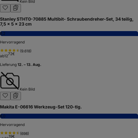
Kein Bild
Stanley STHT0-70885 Multibit- Schraubendreher-Set, 34 teilig,
7,5 x 5 x 23 cm
8,2
Hervorragend
(
9.618
)
72
€
ab
12
Lieferung
12. – 13. Aug.
Kein Bild
Makita E-06616 Werkzeug-Set 120-tlg.
8,0
Hervorragend
(
698
)
19
€