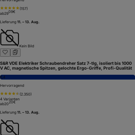
(
157
)
09
€
ab
29
Lieferung
11. – 13. Aug.
Kein Bild
S&R VDE Elektriker Schraubendreher Satz 7-tlg, isoliert bis 1000
V AC, magnetische Spitzen, gelochte Ergo-Griffe, Profi-Qualität
8,4
Hervorragend
(
2.350
)
4
Varianten
20
€
ab
20
Lieferung
11. – 13. Aug.