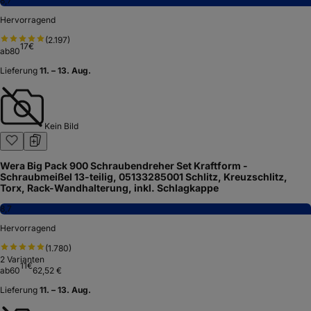
8,7
Hervorragend
(
2.197
)
17
€
ab
80
Lieferung
11. – 13. Aug.
Kein Bild
Wera Big Pack 900 Schraubendreher Set Kraftform -
Schraubmeißel 13-teilig, 05133285001 Schlitz, Kreuzschlitz,
Torx, Rack-Wandhalterung, inkl. Schlagkappe
8,7
Hervorragend
(
1.780
)
2
Varianten
11
€
ab
60
62,52 €
Lieferung
11. – 13. Aug.