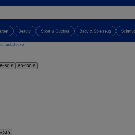
arten
Beauty
Sport & Outdoor
Baby & Spielzeug
Schmu
chraubstöcke
5–50 €
50–100 €
rt
243