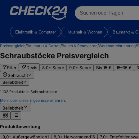
Suchen oder fragen
Elektronik & Computer
Haushalt & Wohnen
Baumarkt & G
Preisvergleich
/
Baumarkt & Garten
/
Bauen & Renovieren
/
Werkstatteinrichtung
/
S
Schraubstöcke
Preisvergleich
Filter
Deals
8,0+ Score
9,0+ Score
Bis 15 €
15–35 €
3
Gebraucht
Beliebtheit
1.108
Produkte in Schraubstöcke
Mehr über diese Ergebnisse erfahren.
Beliebtheit
Produktbewertung
9,0+ Außergewöhnlich
1
8,0+ Hervorragend
16
7,0+ Empfehlenswe