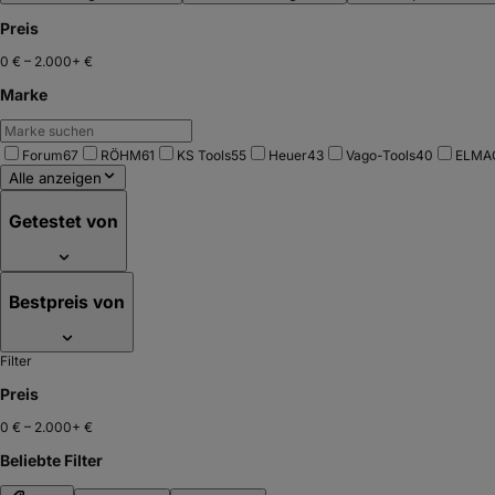
Preis
0 €
–
2.000+ €
Marke
Forum
67
RÖHM
61
KS Tools
55
Heuer
43
Vago-Tools
40
ELMA
Alle anzeigen
Getestet von
Bestpreis von
Filter
Preis
0 €
–
2.000+ €
Beliebte Filter