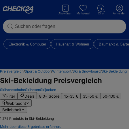
Aktivitäten
Merkzettel
Chat
Anmelden
Suchen oder fragen
Elektronik & Computer
Haushalt & Wohnen
Baumarkt & Gart
Preisvergleich
/
Sport & Outdoor
/
Wintersport
/
Ski & Snowboard
/
Ski-Bekleidung
Ski-Bekleidung
Preisvergleich
Skihandschuhe
Skihosen
Skijacken
Filter
Deals
8,0+ Score
15–35 €
35–50 €
50–100 €
Gebraucht
Beliebtheit
1.275
Produkte in Ski-Bekleidung
Mehr über diese Ergebnisse erfahren.