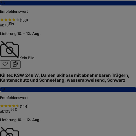
7,6
Empfehlenswert
(
153
)
19
€
ab
73
Lieferung
10. – 12. Aug.
Kein Bild
Killtec KSW 249 W, Damen Skihose mit abnehmbaren Trägern,
Kantenschutz und Schneefang, wasserabweisend, Schwarz
7,8
Empfehlenswert
(
144
)
95
€
ab
103
Lieferung
10. – 12. Aug.