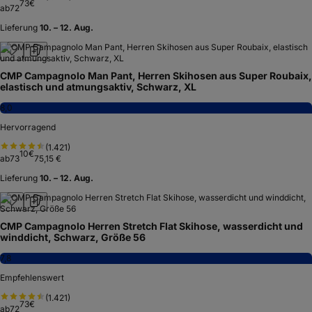
73
€
ab
72
Lieferung
10. – 12. Aug.
CMP Campagnolo Man Pant, Herren Skihosen aus Super Roubaix,
elastisch und atmungsaktiv, Schwarz, XL
8,0
Hervorragend
(
1.421
)
10
€
ab
73
75,15 €
Lieferung
10. – 12. Aug.
CMP Campagnolo Herren Stretch Flat Skihose, wasserdicht und
winddicht, Schwarz, Größe 56
7,8
Empfehlenswert
(
1.421
)
73
€
ab
72