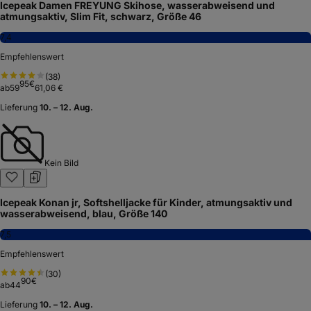
Icepeak Damen FREYUNG Skihose, wasserabweisend und
atmungsaktiv, Slim Fit, schwarz, Größe 46
7,4
Empfehlenswert
(
38
)
95
€
ab
59
61,06 €
Lieferung
10. – 12. Aug.
Kein Bild
Icepeak Konan jr, Softshelljacke für Kinder, atmungsaktiv und
wasserabweisend, blau, Größe 140
7,5
Empfehlenswert
(
30
)
90
€
ab
44
Lieferung
10. – 12. Aug.