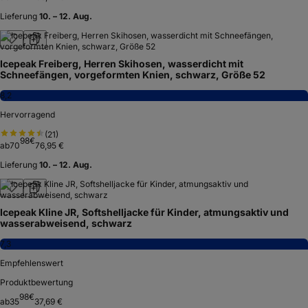
Lieferung
10. – 12. Aug.
Icepeak Freiberg, Herren Skihosen, wasserdicht mit
Schneefängen, vorgeformten Knien, schwarz, Größe 52
8,2
Hervorragend
(
21
)
98
€
ab
70
76,95 €
Lieferung
10. – 12. Aug.
Icepeak Kline JR, Softshelljacke für Kinder, atmungsaktiv und
wasserabweisend, schwarz
7,3
Empfehlenswert
Produktbewertung
98
€
ab
35
37,69 €