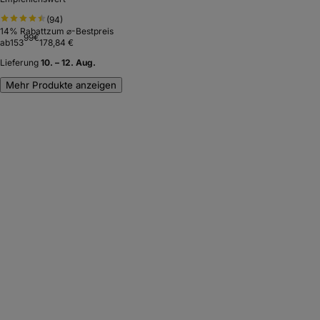
(
94
)
14
% Rabatt
zum ⌀-Bestpreis
99
€
ab
153
178,84 €
Lieferung
10. – 12. Aug.
Mehr Produkte anzeigen