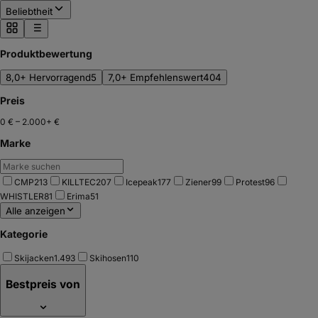
Beliebtheit
Produktbewertung
8,0+ Hervorragend
5
7,0+ Empfehlenswert
404
Preis
0 €
–
2.000+ €
Marke
CMP
213
KILLTEC
207
Icepeak
177
Ziener
99
Protest
96
WHISTLER
81
Erima
51
Alle anzeigen
Kategorie
Skijacken
1.493
Skihosen
110
Bestpreis von