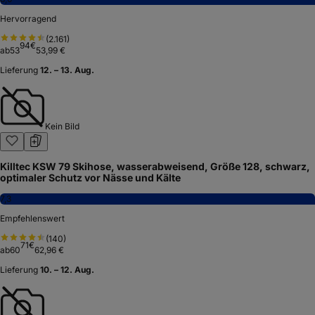
Hervorragend
(
2.161
)
94
€
ab
53
53,99 €
Lieferung
12. – 13. Aug.
Kein Bild
Killtec KSW 79 Skihose, wasserabweisend, Größe 128, schwarz,
optimaler Schutz vor Nässe und Kälte
7,3
Empfehlenswert
(
140
)
71
€
ab
60
62,96 €
Lieferung
10. – 12. Aug.