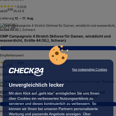
(
1.523
)
83
€
ab
34
35,42 €
Lieferung
12. – 17. Aug.
CMP Campagnolo 4 Stretch Skihose für Damen, winddicht und
wasserdicht, Größe 44 (XL), Schwarz
7,7
Empfehlenswert
(
696
)
79
€
ab
61
Nur notwendige Cookies
Lieferung
10. – 12. Aug.
Unvergleichlich lecker
CMP Campagnolo Herren Skihosen Man Pant, Latzhose aus
Mit dem Klick auf „geht klar” ermöglichen Sie uns Ihnen
Super Roubaix mit Wind Protect-Technologie, Schwarz
über Cookies ein verbessertes Nutzungserlebnis zu
servieren und dieses kontinuierlich zu verbessern. So
8,0
können wir Ihnen bei unseren Partnern personalisierte
Hervorragend
Werbung und passende Angebote anzeigen. Über