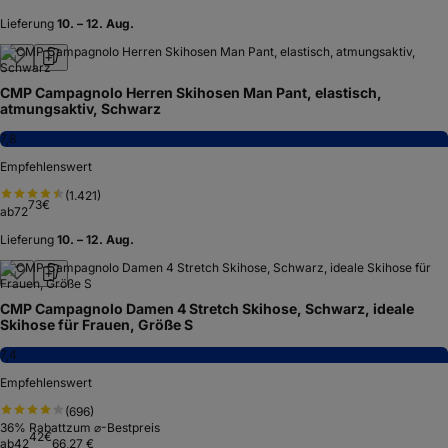
Lieferung
10. – 12. Aug.
CMP Campagnolo Herren Skihosen Man Pant, elastisch,
atmungsaktiv, Schwarz
7,8
Empfehlenswert
(
1.421
)
73
€
ab
72
Lieferung
10. – 12. Aug.
CMP Campagnolo Damen 4 Stretch Skihose, Schwarz, ideale
Skihose für Frauen, Größe S
7,4
Empfehlenswert
(
696
)
36
% Rabatt
zum ⌀-Bestpreis
42
€
ab
42
66,27 €