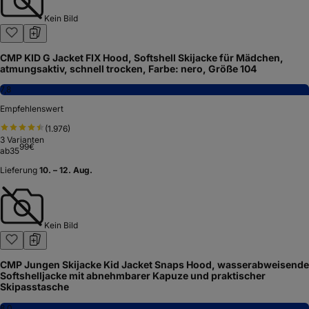
Kein Bild
CMP KID G Jacket FIX Hood, Softshell Skijacke für Mädchen,
atmungsaktiv, schnell trocken, Farbe: nero, Größe 104
7,8
Empfehlenswert
(
1.976
)
3
Varianten
99
€
ab
35
Lieferung
10. – 12. Aug.
Kein Bild
CMP Jungen Skijacke Kid Jacket Snaps Hood, wasserabweisende
Softshelljacke mit abnehmbarer Kapuze und praktischer
Skipasstasche
8,0