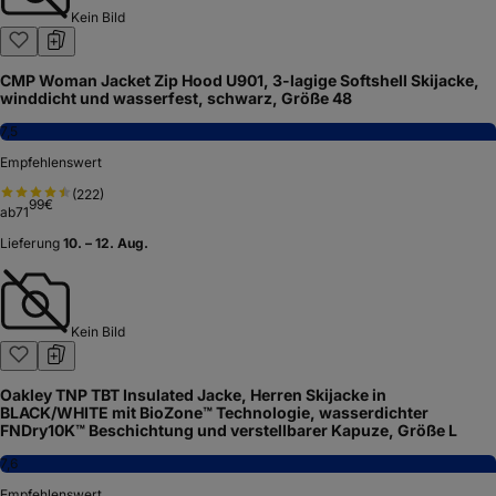
Kein Bild
CMP Woman Jacket Zip Hood U901, 3-lagige Softshell Skijacke,
winddicht und wasserfest, schwarz, Größe 48
7,5
Empfehlenswert
(
222
)
99
€
ab
71
Lieferung
10. – 12. Aug.
Kein Bild
Oakley TNP TBT Insulated Jacke, Herren Skijacke in
BLACK/WHITE mit BioZone™ Technologie, wasserdichter
FNDry10K™ Beschichtung und verstellbarer Kapuze, Größe L
7,6
Empfehlenswert