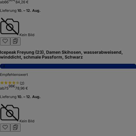
ab
66
84,26 €
Lieferung
10. – 12. Aug.
Kein Bild
Icepeak Freyung (23), Damen Skihosen, wasserabweisend,
winddicht, schmale Passform, Schwarz
7,4
Empfehlenswert
(
2
)
98
€
ab
75
78,96 €
Lieferung
10. – 12. Aug.
Kein Bild