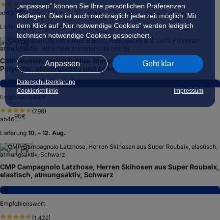
(
1.421
)
„anpassen” können Sie Ihre persönlichen Präferenzen
73
€
ab
72
festlegen. Dies ist auch nachträglich jederzeit möglich. Mit
dem Klick auf „Nur notwendige Cookies” werden lediglich
Lieferung
10. – 12. Aug.
technisch notwendige Cookies gespeichert.
CMP Woman Jacket B.blue-Bianco, Fleecejacke aus 100%
Anpassen
Geht klar
Polyester, atmungsaktiv und schnell trocknend, Größe 38
Datenschutzerklärung
7,8
Cookierichtlinie
Impressum
Empfehlenswert
(
798
)
90
€
ab
46
Lieferung
10. – 12. Aug.
CMP Campagnolo Latzhose, Herren Skihosen aus Super Roubaix,
elastisch, atmungsaktiv, Schwarz
7,9
Empfehlenswert
(
1.422
)