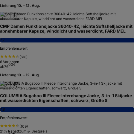
Lieferung
10. – 12. Aug.
CMP Damen Funktionsjacke 36040-42, leichte Softshelljacke mit
abnehmbarer Kapuze, winddicht und wasserdicht, FARD MEL
7,7
Empfehlenswert
(
618
)
6
Varianten
00
€
ab
76
Lieferung
10. – 12. Aug.
COLUMBIA Bugaboo III Fleece Interchange Jacke, 3-in-1 Skijacke
mit wasserdichten Eigenschaften, schwarz, Größe S
7,8
Empfehlenswert
(
109
)
21
% Rabatt
zum ⌀-Bestpreis
60
€