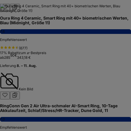
Oura Ring 4 Ceramic, Smart Ring mit 40+ biometrischen Werten,
Blau (Midnight, Größe 11)
7,6
Empfehlenswert
(
677
)
17
% Rabatt
zum ⌀-Bestpreis
90
€
ab
285
343,18 €
Lieferung
8. – 11. Aug.
Kein Bild
RingConn Gen 2 Air Ultra-schmaler AI-Smart Ring, 10-Tage
Akkulaufzeit, Schlaf/Stress/HR-Tracker, Dune Gold, 11
7,0
Empfehlenswert