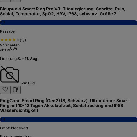
Blaupunkt Smart Ring Pro V3, Titanlegierung, Schritte, Puls,
Schlaf, Temperatur, SpO2, HRV, IP68, schwarz, Größe 7
5,7
Passabel
(
17
)
9
Varianten
00
€
ab
169
Lieferung
8. – 11. Aug.
Kein Bild
RingConn Smart Ring (Gen2) (8, Schwarz), Ultradünner Smart
Ring mit 10-12 Tagen Akkulaufzeit, Schlaftracking und IP68
Wasserdichtigkeit
7,4
Empfehlenswert
Produktbewertung