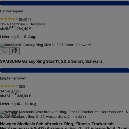
8,1
Hervorragend
(
8.404
)
11
% Rabatt
zum ⌀-Bestpreis
90
€
ab
252
284,49 €
Lieferung
8. – 11. Aug.
Testsieger
SAMSUNG Galaxy Ring Size 11, 20.5 Smart, Schwarz
7,6
Empfehlenswert
(
92
)
34
Varianten
90
€
ab
324
336,99 €
Lieferung
10. – 11. Aug.
Newgen Medicals Schlaftracker-Ring, Fitness-Tracker mit
Herzfrequenz- & SpO2-Anzeige, silber, Gr.57, wasserdicht, 2 mm