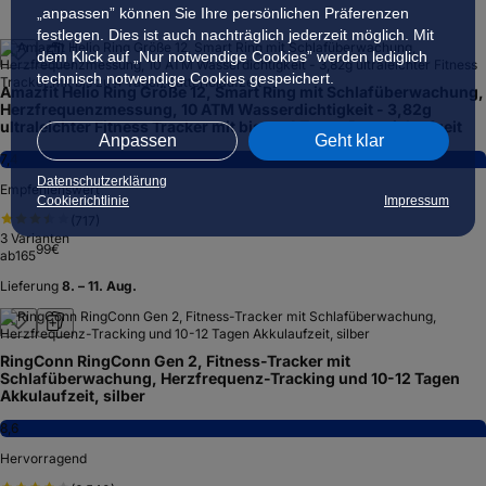
„anpassen” können Sie Ihre persönlichen Präferenzen
festlegen. Dies ist auch nachträglich jederzeit möglich. Mit
dem Klick auf „Nur notwendige Cookies” werden lediglich
technisch notwendige Cookies gespeichert.
Amazfit Helio Ring Größe 12, Smart Ring mit Schlafüberwachung,
Herzfrequenzmessung, 10 ATM Wasserdichtigkeit - 3,82g
ultraleichter Fitness Tracker mit bis zu 4 Tagen Batterielaufzeit
Anpassen
Geht klar
7,4
Datenschutzerklärung
Empfehlenswert
Cookierichtlinie
Impressum
(
717
)
3
Varianten
99
€
ab
165
Lieferung
8. – 11. Aug.
RingConn RingConn Gen 2, Fitness-Tracker mit
Schlafüberwachung, Herzfrequenz-Tracking und 10-12 Tagen
Akkulaufzeit, silber
8,6
Hervorragend