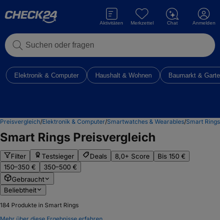
Aktivitäten
Merkzettel
Chat
Anmelden
Suchen oder fragen
Elektronik & Computer
Haushalt & Wohnen
Baumarkt & Gart
Preisvergleich
/
Elektronik & Computer
/
Smartwatches & Wearables
/
Smart Rings
Smart Rings
Preisvergleich
Filter
Testsieger
Deals
8,0+ Score
Bis 150 €
150–350 €
350–500 €
Gebraucht
Beliebtheit
184
Produkte in Smart Rings
Mehr über diese Ergebnisse erfahren.