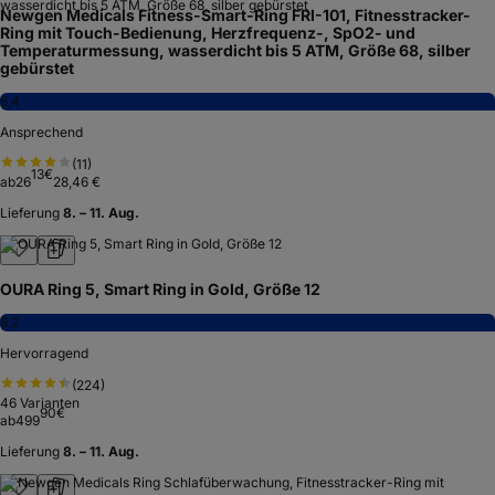
Newgen Medicals Fitness-Smart-Ring FRI-101, Fitnesstracker-
Ring mit Touch-Bedienung, Herzfrequenz-, SpO2- und
Temperaturmessung, wasserdicht bis 5 ATM, Größe 68, silber
gebürstet
6,4
Ansprechend
(
11
)
13
€
ab
26
28,46 €
Lieferung
8. – 11. Aug.
OURA Ring 5, Smart Ring in Gold, Größe 12
8,2
Hervorragend
(
224
)
46
Varianten
90
€
ab
499
Lieferung
8. – 11. Aug.