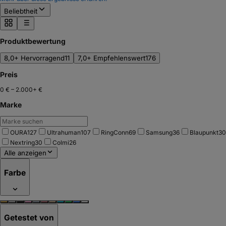
Beliebtheit
Produktbewertung
8,0+ Hervorragend
11
7,0+ Empfehlenswert
176
Preis
0 €
–
2.000+ €
Marke
OURA
127
Ultrahuman
107
RingConn
69
Samsung
36
Blaupunkt
30
Nextring
30
Colmi
26
Alle anzeigen
Farbe
Getestet von