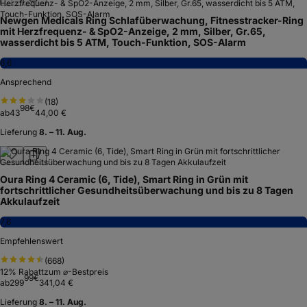
Newgen Medicals Ring Schlafüberwachung, Fitnesstracker-Ring
mit Herzfrequenz- & SpO2-Anzeige, 2 mm, Silber, Gr.65,
wasserdicht bis 5 ATM, Touch-Funktion, SOS-Alarm
6,6
Ansprechend
(
18
)
98
€
ab
43
44,00 €
Lieferung
8. – 11. Aug.
Oura Ring 4 Ceramic (6, Tide), Smart Ring in Grün mit
fortschrittlicher Gesundheitsüberwachung und bis zu 8 Tagen
Akkulaufzeit
7,6
Empfehlenswert
(
668
)
12
% Rabatt
zum ⌀-Bestpreis
99
€
ab
299
341,04 €
Lieferung
8. – 11. Aug.