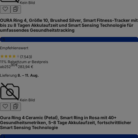
Kein Bild
OURA Ring 4, Größe 10, Brushed Silver, Smart Fitness-Tracker mit
bis zu 8 Tagen Akkulaufzeit und Smart Sensing Technologie für
umfassendes Gesundheitstracking
7,5
Empfehlenswert
(
7.543
)
11
% Rabatt
zum ⌀-Bestpreis
90
€
ab
252
283,94 €
Lieferung
8. – 11. Aug.
Kein Bild
Oura Ring 4 Ceramic (Petal), Smart Ring in Rosa mit 40+
Gesundheitsmetriken, 5–8 Tage Akkulaufzeit, fortschrittlicher
Smart Sensing Technologie
7,3