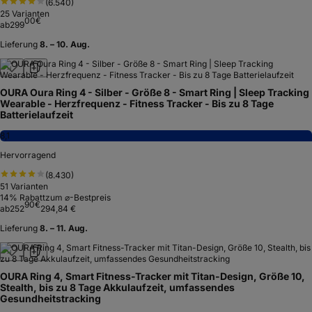
(
6.540
)
25
Varianten
00
€
ab
299
Lieferung
8. – 10. Aug.
OURA Oura Ring 4 - Silber - Größe 8 - Smart Ring | Sleep Tracking
Wearable - Herzfrequenz - Fitness Tracker - Bis zu 8 Tage
Batterielaufzeit
8,1
Hervorragend
(
8.430
)
51
Varianten
14
% Rabatt
zum ⌀-Bestpreis
90
€
ab
252
294,84 €
Lieferung
8. – 11. Aug.
OURA Ring 4, Smart Fitness-Tracker mit Titan-Design, Größe 10,
Stealth, bis zu 8 Tage Akkulaufzeit, umfassendes
Gesundheitstracking