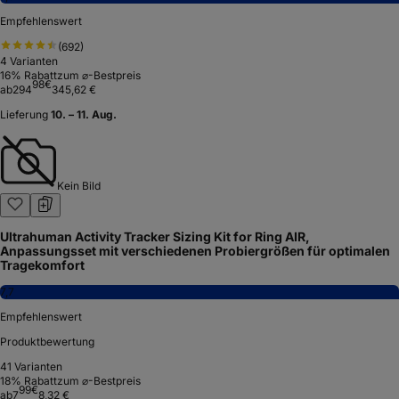
Empfehlenswert
(
692
)
4
Varianten
16
% Rabatt
zum ⌀-Bestpreis
98
€
ab
294
345,62 €
Lieferung
10. – 11. Aug.
Kein Bild
Ultrahuman Activity Tracker Sizing Kit for Ring AIR,
Anpassungsset mit verschiedenen Probiergrößen für optimalen
Tragekomfort
7,7
Empfehlenswert
Produktbewertung
41
Varianten
18
% Rabatt
zum ⌀-Bestpreis
99
€
ab
7
8,32 €