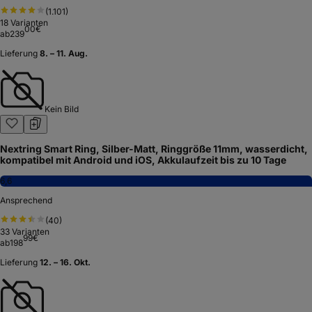
(
1.101
)
18
Varianten
00
€
ab
239
Lieferung
8. – 11. Aug.
Kein Bild
Nextring Smart Ring, Silber-Matt, Ringgröße 11mm, wasserdicht,
kompatibel mit Android und iOS, Akkulaufzeit bis zu 10 Tage
6,6
Ansprechend
(
40
)
33
Varianten
99
€
ab
198
Lieferung
12. – 16. Okt.