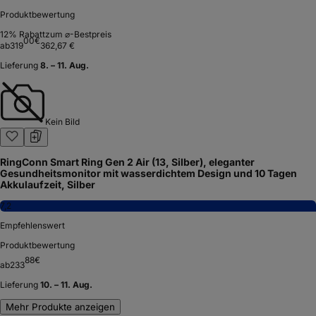
Produktbewertung
12
% Rabatt
zum ⌀-Bestpreis
00
€
ab
319
362,67 €
Lieferung
8. – 11. Aug.
Kein Bild
RingConn Smart Ring Gen 2 Air (13, Silber), eleganter
Gesundheitsmonitor mit wasserdichtem Design und 10 Tagen
Akkulaufzeit, Silber
7,2
Empfehlenswert
Produktbewertung
88
€
ab
233
Lieferung
10. – 11. Aug.
Mehr Produkte anzeigen