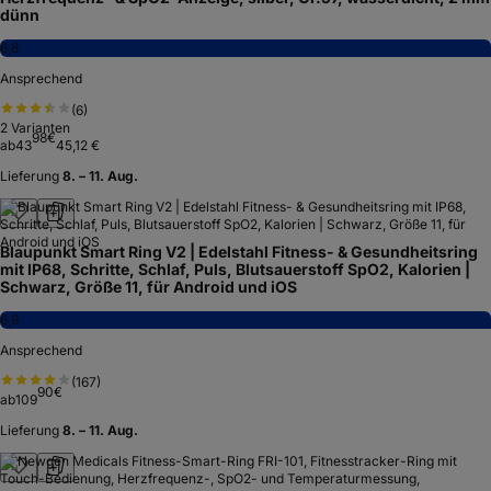
dünn
6,8
Ansprechend
(
6
)
2
Varianten
98
€
ab
43
45,12 €
Lieferung
8. – 11. Aug.
Blaupunkt Smart Ring V2 | Edelstahl Fitness- & Gesundheitsring
mit IP68, Schritte, Schlaf, Puls, Blutsauerstoff SpO2, Kalorien |
Schwarz, Größe 11, für Android und iOS
6,9
Ansprechend
(
167
)
90
€
ab
109
Lieferung
8. – 11. Aug.