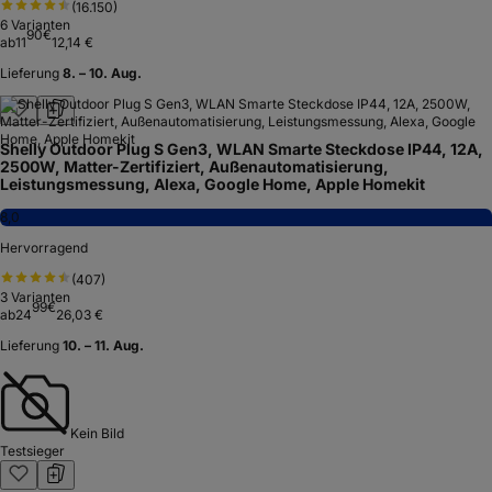
(
16.150
)
6
Varianten
90
€
ab
11
12,14 €
Lieferung
8. – 10. Aug.
Shelly Outdoor Plug S Gen3, WLAN Smarte Steckdose IP44, 12A,
2500W, Matter-Zertifiziert, Außenautomatisierung,
Leistungsmessung, Alexa, Google Home, Apple Homekit
8,0
Hervorragend
(
407
)
3
Varianten
99
€
ab
24
26,03 €
Lieferung
10. – 11. Aug.
Kein Bild
Testsieger