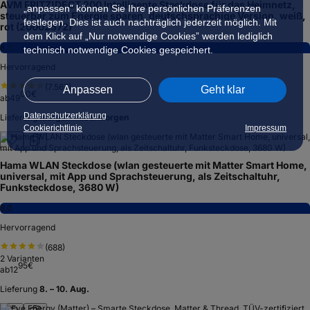
AVM FRITZ!DECT 200 Intelligente Steckdose für das Heimnetz,
„anpassen” können Sie Ihre persönlichen Präferenzen
steuerbar zum Energie sparen, deutschsprachige Version, weiß,
festlegen. Dies ist auch nachträglich jederzeit möglich. Mit
rot (20002572)
dem Klick auf „Nur notwendige Cookies” werden lediglich
8,8
technisch notwendige Cookies gespeichert.
Hervorragend
(
7.567
)
Anpassen
Geht klar
00
€
ab
49
Datenschutzerklärung
Lieferung
morgen – übermorgen
Cookierichtlinie
Impressum
Hama WLAN Steckdose (wlan gesteuerte mit Matter Smart Home,
universal, mit App und Sprachsteuerung, als Zeitschaltuhr,
Funksteckdose, 3680 W)
8,0
Hervorragend
(
688
)
2
Varianten
95
€
ab
12
Lieferung
8. – 10. Aug.