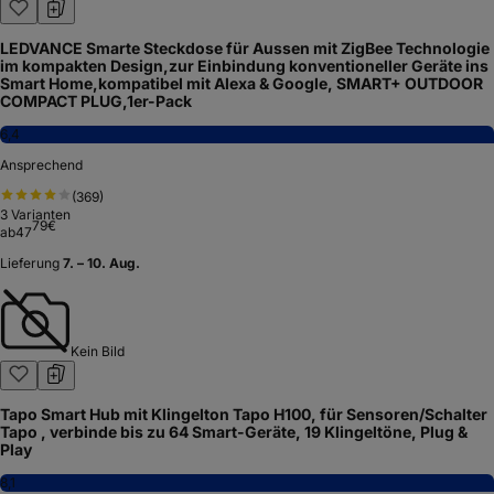
LEDVANCE Smarte Steckdose für Aussen mit ZigBee Technologie
im kompakten Design,zur Einbindung konventioneller Geräte ins
Smart Home,kompatibel mit Alexa & Google, SMART+ OUTDOOR
COMPACT PLUG,1er-Pack
6,4
Ansprechend
(
369
)
3
Varianten
79
€
ab
47
Lieferung
7. – 10. Aug.
Kein Bild
Tapo Smart Hub mit Klingelton Tapo H100, für Sensoren/Schalter
Tapo , verbinde bis zu 64 Smart-Geräte, 19 Klingeltöne, Plug &
Play
8,1