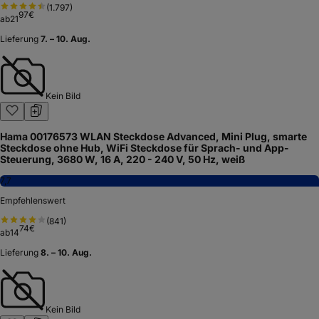
(
1.797
)
97
€
ab
21
Lieferung
7. – 10. Aug.
Kein Bild
Hama ‎00176573 WLAN Steckdose Advanced, Mini Plug, smarte
Steckdose ohne Hub, WiFi Steckdose für Sprach- und App-
Steuerung, 3680 W, 16 A, 220 - 240 V, 50 Hz, weiß
7,7
Empfehlenswert
(
841
)
74
€
ab
14
Lieferung
8. – 10. Aug.
Kein Bild