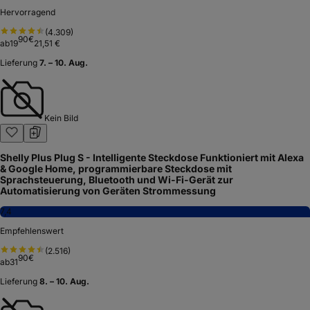
Hervorragend
(
4.309
)
90
€
ab
19
21,51 €
Lieferung
7. – 10. Aug.
Kein Bild
Shelly Plus Plug S - Intelligente Steckdose Funktioniert mit Alexa
& Google Home, programmierbare Steckdose mit
Sprachsteuerung, Bluetooth und Wi-Fi-Gerät zur
Automatisierung von Geräten Strommessung
7,4
Empfehlenswert
(
2.516
)
90
€
ab
31
Lieferung
8. – 10. Aug.