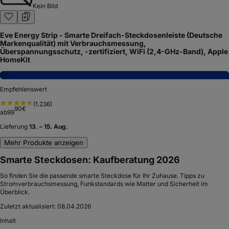
Kein Bild
Eve Energy Strip - Smarte Dreifach-Steckdosenleiste (Deutsche
Markenqualität) mit Verbrauchsmessung,
Überspannungsschutz, -zertifiziert, WiFi (2,4-GHz-Band), Apple
HomeKit
7,0
Empfehlenswert
(
1.236
)
90
€
ab
99
Lieferung
13. – 15. Aug.
Mehr Produkte anzeigen
Smarte Steckdosen: Kaufberatung 2026
So finden Sie die passende smarte Steckdose für Ihr Zuhause. Tipps zu
Stromverbrauchsmessung, Funkstandards wie Matter und Sicherheit im
Überblick.
Zuletzt aktualisiert:
08.04.2026
Inhalt