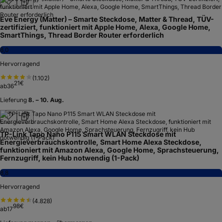
Eve Energy (Matter) – Smarte Steckdose, Matter & Thread, TÜV-
zertifiziert, funktioniert mit Apple Home, Alexa, Google Home,
SmartThings, Thread Border Router erforderlich
8,0
Hervorragend
(
1.102
)
21
€
ab
36
Lieferung
8. – 10. Aug.
TP-Link Tapo Nano P115 Smart WLAN Steckdose mit
Energieverbrauchskontrolle, Smart Home Alexa Steckdose,
funktioniert mit Amazon Alexa, Google Home, Sprachsteuerung,
Fernzugriff, kein Hub notwendig (1-Pack)
8,8
Hervorragend
(
4.828
)
98
€
ab
17