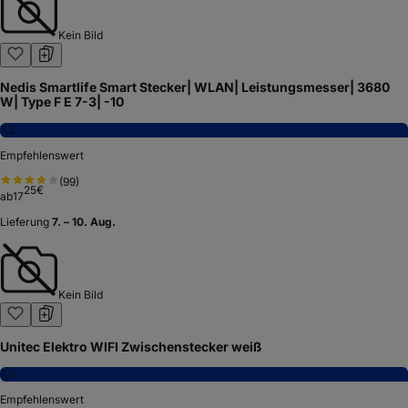
Kein Bild
Nedis Smartlife Smart Stecker| WLAN| Leistungsmesser| 3680
W| Type F E 7-3| -10
7,2
Empfehlenswert
(
99
)
25
€
ab
17
Lieferung
7. – 10. Aug.
Kein Bild
Unitec Elektro WIFI Zwischenstecker weiß
7,0
Empfehlenswert