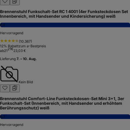
Brennenstuhl Funkschalt-Set RC 1 4001 (4er Funksteckdosen Set
Innenbereich, mit Handsender und Kindersicherung) weiß
8,4
Hervorragend
(
10.367
)
12
% Rabatt
zum ⌀-Bestpreis
21
€
ab
21
23,03 €
Lieferung
7. – 10. Aug.
Kein Bild
Brennenstuhl Comfort-Line Funksteckdosen-Set Mini 3+1, 3er
Funkschalt-Set (Innenbereich, mit Handsender und erhöhtem
Berührungsschutz) weiß
8,3
Hervorragend