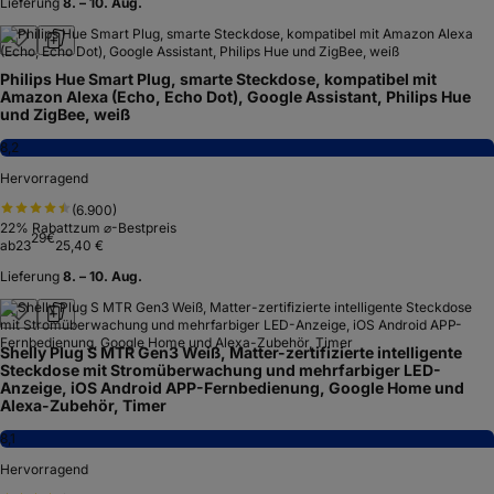
Lieferung
8. – 10. Aug.
Philips Hue Smart Plug, smarte Steckdose, kompatibel mit
Amazon Alexa (Echo, Echo Dot), Google Assistant, Philips Hue
und ZigBee, weiß
8,2
Hervorragend
(
6.900
)
22
% Rabatt
zum ⌀-Bestpreis
29
€
ab
23
25,40 €
Lieferung
8. – 10. Aug.
Shelly Plug S MTR Gen3 Weiß, Matter-zertifizierte intelligente
Steckdose mit Stromüberwachung und mehrfarbiger LED-
Anzeige, iOS Android APP-Fernbedienung, Google Home und
Alexa-Zubehör, Timer
8,1
Hervorragend