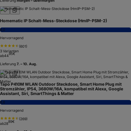
Lieferung
morgen – übermorgen
Homematic IP Schalt-Mess-Steckdose (HmIP-PSM-2)
8,0
Hervorragend
(
601
)
3
Varianten
95
€
ab
44
Lieferung
7. – 10. Aug.
Tapo P410M WLAN Outdoor Steckdose, Smart Home Plug mit
Stromzähler, IP54, 3680W/16A, kompatibel mit Alexa, Google
Assistant, Siri, SmartThings & Matter
8,6
Hervorragend
(
269
)
89
€
ab
28