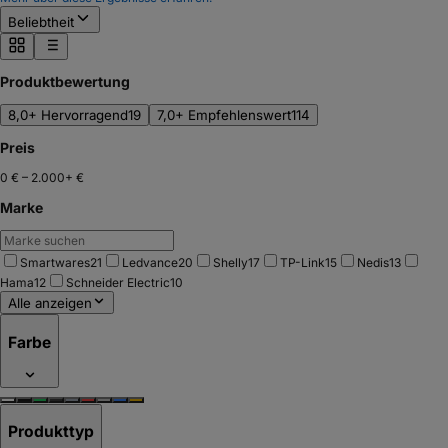
Beliebtheit
Produktbewertung
8,0+ Hervorragend
19
7,0+ Empfehlenswert
114
Preis
0 €
–
2.000+ €
Marke
Smartwares
21
Ledvance
20
Shelly
17
TP-Link
15
Nedis
13
Hama
12
Schneider Electric
10
Alle anzeigen
Farbe
Produkttyp