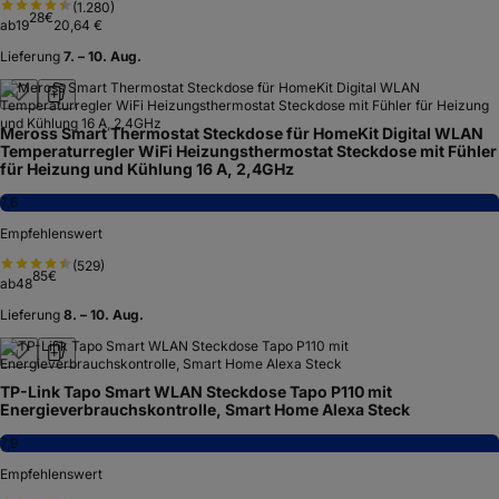
(
1.280
)
28
€
ab
19
20,64 €
Lieferung
7. – 10. Aug.
Meross Smart Thermostat Steckdose für HomeKit Digital WLAN
Temperaturregler WiFi Heizungsthermostat Steckdose mit Fühler
für Heizung und Kühlung 16 A, 2,4GHz
7,6
Empfehlenswert
(
529
)
85
€
ab
48
Lieferung
8. – 10. Aug.
TP-Link Tapo Smart WLAN Steckdose Tapo P110 mit
Energieverbrauchskontrolle, Smart Home Alexa Steck
7,9
Empfehlenswert