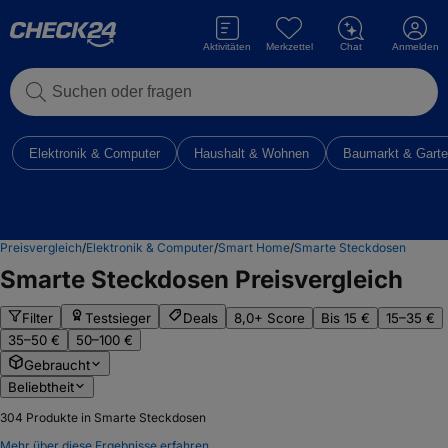
Aktivitäten
Merkzettel
Chat
Anmelden
Suchen oder fragen
Elektronik & Computer
Haushalt & Wohnen
Baumarkt & Gart
Preisvergleich
/
Elektronik & Computer
/
Smart Home
/
Smarte Steckdosen
Smarte Steckdosen
Preisvergleich
Filter
Testsieger
Deals
8,0+ Score
Bis 15 €
15–35 €
35–50 €
50–100 €
Gebraucht
Beliebtheit
304
Produkte in Smarte Steckdosen
Mehr über diese Ergebnisse erfahren.