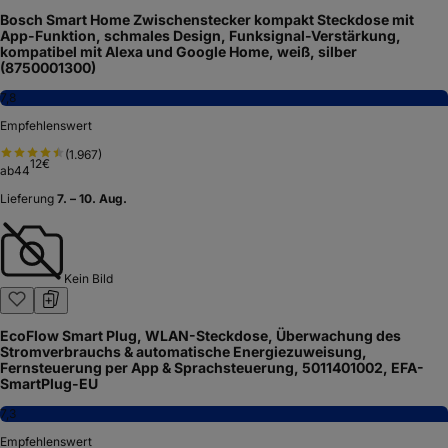
Bosch Smart Home Zwischenstecker kompakt Steckdose mit
App-Funktion, schmales Design, Funksignal-Verstärkung,
kompatibel mit Alexa und Google Home, weiß, silber
(8750001300)
7,8
Empfehlenswert
(
1.967
)
12
€
ab
44
Lieferung
7. – 10. Aug.
Kein Bild
EcoFlow Smart Plug, WLAN-Steckdose, Überwachung des
Stromverbrauchs & automatische Energiezuweisung,
Fernsteuerung per App & Sprachsteuerung, 5011401002, EFA-
SmartPlug-EU
7,3
Empfehlenswert