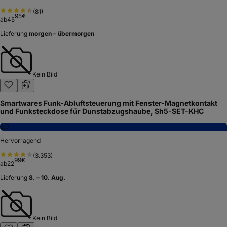
(
81
)
95
€
ab
45
Lieferung
morgen – übermorgen
Kein Bild
Smartwares Funk-Abluftsteuerung mit Fenster-Magnetkontakt
und Funksteckdose für Dunstabzugshaube, Sh5-SET-KHC
8,0
Hervorragend
(
3.353
)
99
€
ab
22
Lieferung
8. – 10. Aug.
Kein Bild