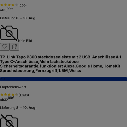
(
299
)
99
€
ab
13
Lieferung
8. – 10. Aug.
Kein Bild
TP-Link Tapo P300 steckdosenleiste mit 2 USB-Anschlüsse & 1
Type C-Anschlüsse,Mehrfachsteckdose
Sicherheitsgarantie,funktioniert Alexa,Google Home,HomeKit
Sprachsteuerung,Fernzugriff,1.5M,Weiss
7,9
Empfehlenswert
(
1.696
)
99
€
ab
32
Lieferung
8. – 10. Aug.