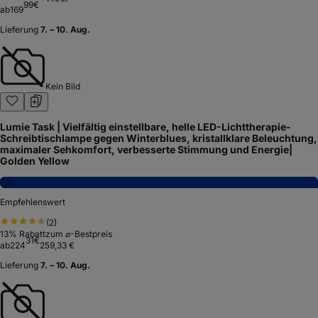
99
€
ab
169
Lieferung
7. – 10. Aug.
Kein Bild
Lumie Task | Vielfältig einstellbare, helle LED-Lichttherapie-
Schreibtischlampe gegen Winterblues, kristallklare Beleuchtung,
maximaler Sehkomfort, verbesserte Stimmung und Energie|
Golden Yellow
7,2
Empfehlenswert
(
2
)
13
% Rabatt
zum ⌀-Bestpreis
31
€
ab
224
259,33 €
Lieferung
7. – 10. Aug.