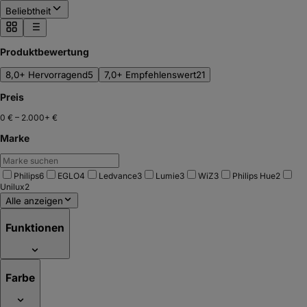
Beliebtheit
Produktbewertung
8,0+ Hervorragend
5
7,0+ Empfehlenswert
21
Preis
0 €
–
2.000+ €
Marke
Philips
6
EGLO
4
Ledvance
3
Lumie
3
WiZ
3
Philips Hue
2
Unilux
2
Alle anzeigen
Funktionen
Farbe