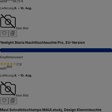
ab
58
59,70 €
Lieferung
8. – 10. Aug.
Kein Bild
Yeelight Staria Nachttischleuchte Pro, EU-Version
7,0
Empfehlenswert
(
73
)
90
€
ab
91
Lieferung
8. – 10. Aug.
Kein Bild
Maul Schreibtischlampe MAULstudy, Design Klemmleuchte