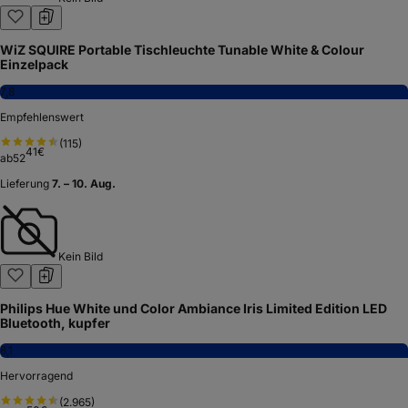
WiZ SQUIRE Portable Tischleuchte Tunable White & Colour
Einzelpack
7,8
Empfehlenswert
(
115
)
41
€
ab
52
Lieferung
7. – 10. Aug.
Kein Bild
Philips Hue White und Color Ambiance Iris Limited Edition LED
Bluetooth, kupfer
8,1
Hervorragend
(
2.965
)