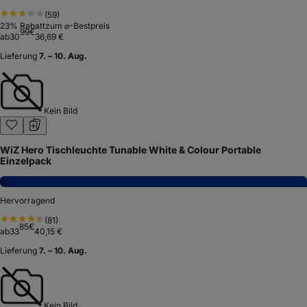
(
59
)
23
% Rabatt
zum ⌀-Bestpreis
99
€
ab
30
36,69 €
Lieferung
7. – 10. Aug.
Kein Bild
WiZ Hero Tischleuchte Tunable White & Colour Portable
Einzelpack
8,0
Hervorragend
(
81
)
85
€
ab
33
40,15 €
Lieferung
7. – 10. Aug.
Kein Bild