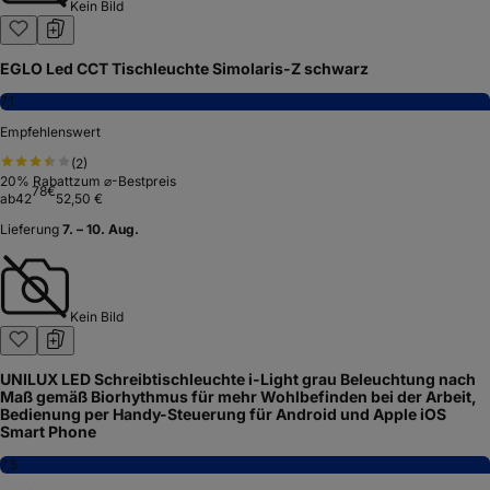
Kein Bild
EGLO Led CCT Tischleuchte Simolaris-Z schwarz
7,1
Empfehlenswert
(
2
)
20
% Rabatt
zum ⌀-Bestpreis
78
€
ab
42
52,50 €
Lieferung
7. – 10. Aug.
Kein Bild
UNILUX LED Schreibtischleuchte i-Light grau Beleuchtung nach
Maß gemäß Biorhythmus für mehr Wohlbefinden bei der Arbeit,
Bedienung per Handy-Steuerung für Android und Apple iOS
Smart Phone
7,5