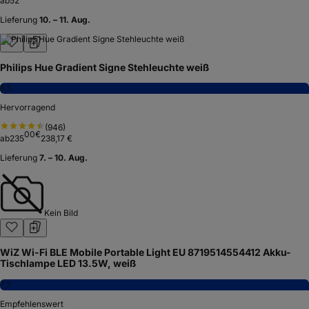
ab
52
Lieferung
10. – 11. Aug.
Philips Hue Gradient Signe Stehleuchte weiß
8,5
Hervorragend
(
946
)
00
€
ab
235
238,17 €
Lieferung
7. – 10. Aug.
Kein Bild
WiZ Wi-Fi BLE Mobile Portable Light EU 8719514554412 Akku-
Tischlampe LED 13.5W, weiß
7,7
Empfehlenswert