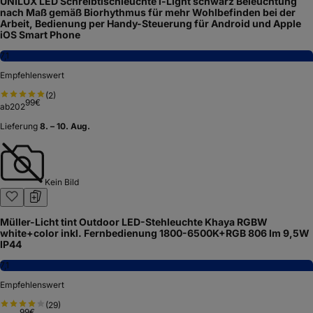
UNILUX LED Schreibtischleuchte i-Light schwarz Beleuchtung
nach Maß gemäß Biorhythmus für mehr Wohlbefinden bei der
Arbeit, Bedienung per Handy-Steuerung für Android und Apple
iOS Smart Phone
7,1
Empfehlenswert
(
2
)
99
€
ab
202
Lieferung
8. – 10. Aug.
Kein Bild
Müller-Licht tint Outdoor LED-Stehleuchte Khaya RGBW
white+color inkl. Fernbedienung 1800-6500K+RGB 806 lm 9,5W
IP44
7,1
Empfehlenswert
(
29
)
99
€