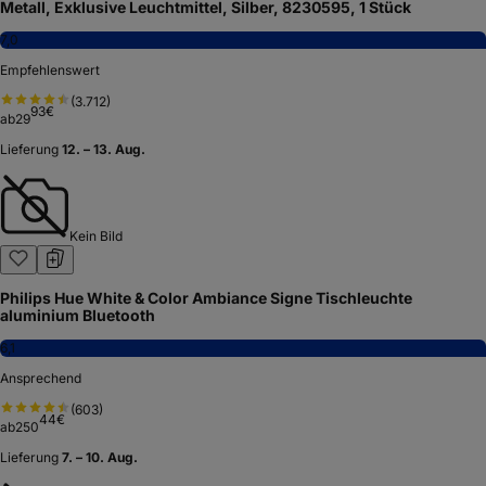
Metall, Exklusive Leuchtmittel, Silber, 8230595, 1 Stück
7,0
Empfehlenswert
(
3.712
)
93
€
ab
29
Lieferung
12. – 13. Aug.
Kein Bild
Philips Hue White & Color Ambiance Signe Tischleuchte
aluminium Bluetooth
6,1
Ansprechend
(
603
)
44
€
ab
250
Lieferung
7. – 10. Aug.