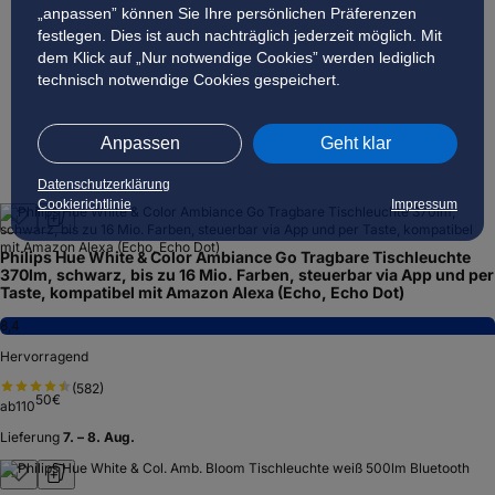
„anpassen” können Sie Ihre persönlichen Präferenzen
festlegen. Dies ist auch nachträglich jederzeit möglich. Mit
dem Klick auf „Nur notwendige Cookies” werden lediglich
technisch notwendige Cookies gespeichert.
Anpassen
Geht klar
Datenschutzerklärung
Cookierichtlinie
Impressum
Philips Hue White & Color Ambiance Go Tragbare Tischleuchte
370lm, schwarz, bis zu 16 Mio. Farben, steuerbar via App und per
Taste, kompatibel mit Amazon Alexa (Echo, Echo Dot)
8,4
Hervorragend
(
582
)
50
€
ab
110
Lieferung
7. – 8. Aug.