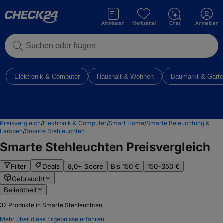
Aktivitäten
Merkzettel
Chat
Anmelden
Suchen oder fragen
Elektronik & Computer
Haushalt & Wohnen
Baumarkt & Gart
Preisvergleich
/
Elektronik & Computer
/
Smart Home
/
Smarte Beleuchtung &
Lampen
/
Smarte Stehleuchten
Smarte Stehleuchten
Preisvergleich
Filter
Deals
8,0+ Score
Bis 150 €
150–350 €
Gebraucht
Beliebtheit
32
Produkte in Smarte Stehleuchten
Mehr über diese Ergebnisse erfahren.