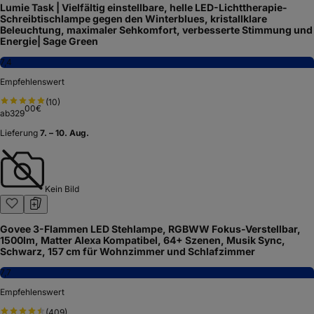
Lumie Task | Vielfältig einstellbare, helle LED-Lichttherapie-
Schreibtischlampe gegen den Winterblues, kristallklare
Beleuchtung, maximaler Sehkomfort, verbesserte Stimmung und
Energie| Sage Green
7,4
Empfehlenswert
(
10
)
00
€
ab
329
Lieferung
7. – 10. Aug.
Kein Bild
Govee 3-Flammen LED Stehlampe, RGBWW Fokus-Verstellbar,
1500lm, Matter Alexa Kompatibel, 64+ Szenen, Musik Sync,
Schwarz, 157 cm für Wohnzimmer und Schlafzimmer
7,7
Empfehlenswert
(
409
)