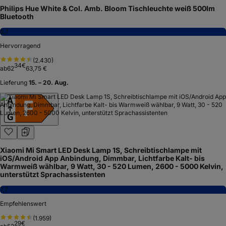
Philips Hue White & Col. Amb. Bloom Tischleuchte weiß 500lm
Bluetooth
8,7
Hervorragend
(
2.430
)
34
€
ab
62
63,75 €
Lieferung
15. – 20. Aug.
Xiaomi Mi Smart LED Desk Lamp 1S, Schreibtischlampe mit
iOS/Android App Anbindung, Dimmbar, Lichtfarbe Kalt- bis
Warmweiß wählbar, 9 Watt, 30 - 520 Lumen, 2600 - 5000 Kelvin,
unterstützt Sprachassistenten
7,7
Empfehlenswert
(
1.959
)
29
€