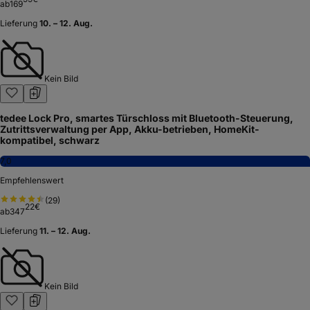
ab
169
Lieferung
10. – 12. Aug.
Kein Bild
tedee Lock Pro, smartes Türschloss mit Bluetooth-Steuerung,
Zutrittsverwaltung per App, Akku-betrieben, HomeKit-
kompatibel, schwarz
7,0
Empfehlenswert
(
29
)
22
€
ab
347
Lieferung
11. – 12. Aug.
Kein Bild