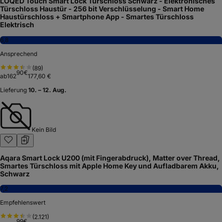
LOQED Touch Smart Lock Türschloss Schwarz - Elektronisches
Türschloss Haustür - 256 bit Verschlüsselung - Smart Home
Haustürschloss + Smartphone App - Smartes Türschloss
Elektrisch
6,8
Ansprechend
(
89
)
90
€
ab
162
177,60 €
Lieferung
10. – 12. Aug.
Kein Bild
Aqara Smart Lock U200 (mit Fingerabdruck), Matter over Thread,
Smartes Türschloss mit Apple Home Key und Aufladbarem Akku,
Schwarz
7,2
Empfehlenswert
(
2.121
)
99
€