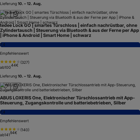
Lieferung
10. – 12. Aug.
tedee Lock GO | smartes Türschloss | einfach nachrüstbar, ohne
Zylindertausch | Steuerung via Bluetooth & aus der Ferne per App
| iPhone & Android | Smart Home | schwarz
7,4
Empfehlenswert
(
327
)
44
€
ab
100
Lieferung
10. – 12. Aug.
ABUS LOXERIS One, Elektronischer Türschlossantrieb mit App-
Steuerung, Zugangskontrolle und batteriebetrieben, Silber
7,4
Empfehlenswert
(
140
)
94
€
ab
141