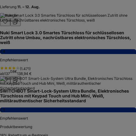
Lieferung
11. – 12. Aug.
Testsieger
Nuki Smart Lock 3.0 Smartes Türschloss für schlüssellosen
Zutritt ohne Umbau, nachrüstbares elektronisches Türschloss,
weiß
7,4
Empfehlenswert
(
1.471
)
08
€
ab
137
138,94 €
SWITCHBOT Smart-Lock-System Ultra Bundle, Elektronisches
Türschloss mit Keypad Touch und Hub Mini, Weiß,
militärauthentischer Sicherheitsstandard
7,3
Empfehlenswert
Produktbewertung
18
% Rabatt
zum ⌀-Bestpreis