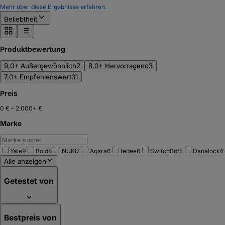
Mehr über diese Ergebnisse erfahren.
Beliebtheit
Produktbewertung
9,0+ Außergewöhnlich
2
8,0+ Hervorragend
3
7,0+ Empfehlenswert
31
Preis
0 €
–
2.000+ €
Marke
Yale
9
Bold
8
NUKI
7
Aqara
6
tedee
6
SwitchBot
5
Danalock
4
Alle anzeigen
Getestet von
Bestpreis von