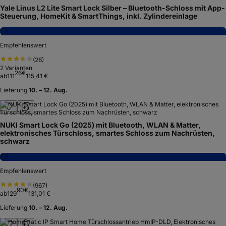
Yale Linus L2 Lite Smart Lock Silber – Bluetooth-Schloss mit App-
Steuerung, HomeKit & SmartThings, inkl. Zylindereinlage
7,8
Empfehlenswert
(
28
)
2
Varianten
26
€
ab
111
115,41 €
Lieferung
10. – 12. Aug.
NUKI Smart Lock Go (2025) mit Bluetooth, WLAN & Matter,
elektronisches Türschloss, smartes Schloss zum Nachrüsten,
schwarz
7,9
Empfehlenswert
(
967
)
90
€
ab
129
131,01 €
Lieferung
10. – 12. Aug.