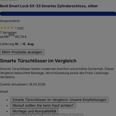
Bold Smart Lock SX-33 Smartes Zylinderschloss, silber
6,3
Ansprechend
(
110
)
7
Varianten
90
€
ab
189
192,76 €
Lieferung
10. – 12. Aug.
Mehr Produkte anzeigen
Smarte Türschlösser im Vergleich
Smarte Türschlösser bieten modernen Komfort und erhöhte Sicherheit. Dieser
Vergleich beleuchtet Montage, Verschlüsselung sowie das Preis-Leistungs-
Verhältnis.
Zuletzt aktualisiert:
18.04.2026
Inhalt
Smarte Türschlösser im Vergleich: Unsere Empfehlungen
Worauf sollten Sie beim Kauf achten?
Montage und Kompatibilität