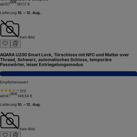
89
€
ab
157
187,17 €
Lieferung
10. – 12. Aug.
Kein Bild
AQARA U200 Smart Lock, Türschloss mit NFC und Matter over
Thread, Schwarz, automatisches Schloss, temporäre
Passwörter, leiser Entriegelungsmodus
7,2
Empfehlenswert
(
21
)
90
€
ab
147
149,54 €
Lieferung
10. – 12. Aug.
Kein Bild