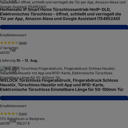
Homematic IP Smart Home Türschlossantrieb HmIP-DLD,
Elektronisches Türschloss – öffnet, schließt und verriegelt die
Tür per App, Amazon Alexa und Google Assistant (154952A0)
7,3
Empfehlenswert
(
868
)
2
Varianten
79
€
ab
120
Lieferung
10. – 12. Aug.
WELOCK Türschloss Fingerabdruck, Fingerabdruck Schloss
Haustür, Türschloss Haustür mit App und RFID-Karte,
Elektronische Türschloss Einstellbare Länge für 50-100mm Tür
7,4
Empfehlenswert
(
594
)
11
% Rabatt
zum ⌀-Bestpreis
00
€
ab
139
156,07 €