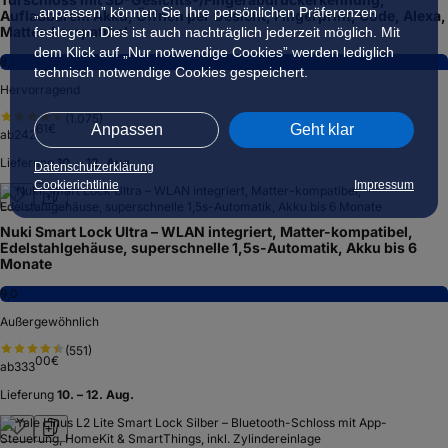
„anpassen” können Sie Ihre persönlichen Präferenzen
Aufladbarem Akku, Öffnen per Gesicht, Fingerprint, Code, Alexa,
Matter-kompatibel
festlegen. Dies ist auch nachträglich jederzeit möglich. Mit
dem Klick auf „Nur notwendige Cookies” werden lediglich
8,1
technisch notwendige Cookies gespeichert.
Hervorragend
(
1.075
)
61
€
Anpassen
Geht klar
ab
242
Lieferung
10. – 12. Aug.
Datenschutzerklärung
Cookierichtlinie
Impressum
Nuki Smart Lock Ultra – WLAN integriert, Matter-kompatibel,
Edelstahlgehäuse, superschnelle 1,5s-Automatik, Akku bis 6
Monate
9,0
Außergewöhnlich
(
551
)
00
€
ab
333
Lieferung
10. – 12. Aug.