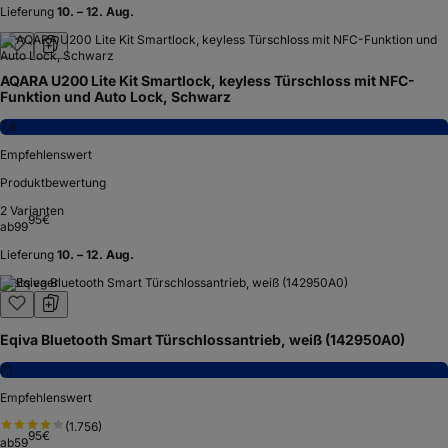
Lieferung
10. – 12. Aug.
AQARA U200 Lite Kit Smartlock, keyless Türschloss mit NFC-
Funktion und Auto Lock, Schwarz
7,6
Empfehlenswert
Produktbewertung
2
Varianten
95
€
ab
99
Lieferung
10. – 12. Aug.
Testsieger
Eqiva Bluetooth Smart Türschlossantrieb, weiß (142950A0)
7,1
Empfehlenswert
(
1.756
)
95
€
ab
59