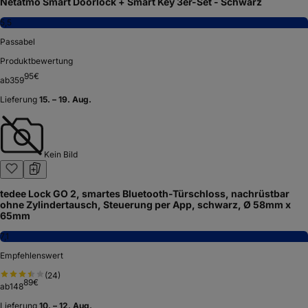
Netatmo Smart Doorlock + Smart Key 3er-Set - Schwarz
5,5
Passabel
Produktbewertung
95
€
ab
359
Lieferung
15. – 19. Aug.
Kein Bild
tedee Lock GO 2, smartes Bluetooth-Türschloss, nachrüstbar
ohne Zylindertausch, Steuerung per App, schwarz, Ø 58mm x
65mm
7,1
Empfehlenswert
(
24
)
89
€
ab
148
Lieferung
10. – 12. Aug.