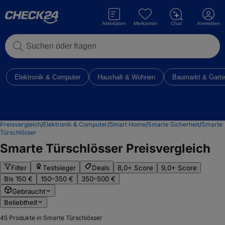
Aktivitäten
Merkzettel
Chat
Anmelden
Suchen oder fragen
Elektronik & Computer
Haushalt & Wohnen
Baumarkt & Gart
Preisvergleich
/
Elektronik & Computer
/
Smart Home
/
Smarte Sicherheit
/
Smarte
Türschlösser
Smarte Türschlösser
Preisvergleich
Filter
Testsieger
Deals
8,0+ Score
9,0+ Score
Bis 150 €
150–350 €
350–500 €
Gebraucht
Beliebtheit
45
Produkte in Smarte Türschlösser