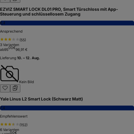
EZVIZ SMART LOCK DL01 PRO, Smart Türschloss mit App-
Steuerung und schlüssellosem Zugang
6,4
Ansprechend
(
55
)
3
Varianten
00
€
ab
95
96,91 €
Lieferung
10. – 12. Aug.
Kein Bild
Yale Linus L2 Smart Lock (Schwarz Matt)
7,4
Empfehlenswert
(
152
)
6
Varianten
00
€