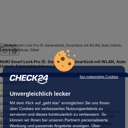
Testsieger
NUKI Smart Lock Pro (5. Generation), Smartlock mit WLAN, Auto
Unlock, Edelstahlgehäuse, Silber
9,3
Nur notwendige Cookies
Außergewöhnlich
(
1.144
)
Unvergleichlich lecker
00
€
ab
254
257,42 €
Mit dem Klick auf „geht klar” ermöglichen Sie uns Ihnen
Lieferung
10. – 12. Aug.
über Cookies ein verbessertes Nutzungserlebnis zu
servieren und dieses kontinuierlich zu verbessern. So
können wir Ihnen bei unseren Partnern personalisierte
SwitchBot WLAN Smart Lock Ultra Vision, Elektronisches
Werbung und passende Angebote anzeigen. Über
Türschloss mit 3D-Gesichts-/Fingerabdruckerkennung,