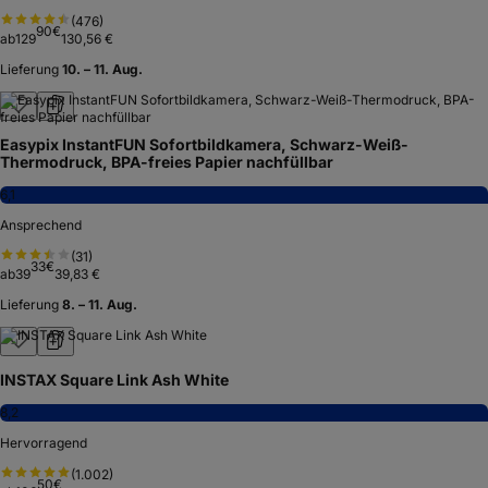
(
476
)
90
€
ab
129
130,56 €
Lieferung
10. – 11. Aug.
Easypix InstantFUN Sofortbildkamera, Schwarz-Weiß-
Thermodruck, BPA-freies Papier nachfüllbar
6,1
Ansprechend
(
31
)
33
€
ab
39
39,83 €
Lieferung
8. – 11. Aug.
INSTAX Square Link Ash White
8,2
Hervorragend
(
1.002
)
50
€