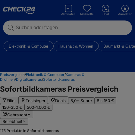
Aktivitäten
Merkzettel
Chat
Anmelden
Suchen oder fragen
Elektronik & Computer
Haushalt & Wohnen
Baumarkt & Gart
Preisvergleich
/
Elektronik & Computer
/
Kameras &
Drohnen
/
Digitalkameras
/
Sofortbildkameras
Sofortbildkameras
Preisvergleich
Filter
Testsieger
Deals
8,0+ Score
Bis 150 €
150–350 €
500–1.000 €
Gebraucht
Beliebtheit
175
Produkte in Sofortbildkameras