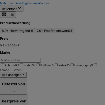
Mehr über diese Ergebnisse erfahren.
Beliebtheit
Produktbewertung
8,0+ Hervorragend
16
7,0+ Empfehlenswert
94
Preis
0 €
–
2.000+ €
Marke
Polaroid
72
Kodak
54
Fujifilm
40
Instax
25
Lomography
9
Lomo
7
Vtech
6
Alle anzeigen
Getestet von
Bestpreis von