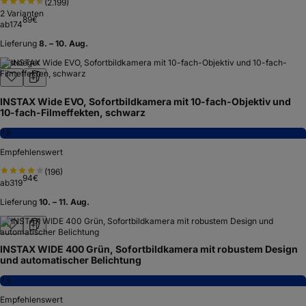
(
2.199
)
2
Varianten
89
€
ab
174
Lieferung
8. – 10. Aug.
Testsieger
INSTAX Wide EVO, Sofortbildkamera mit 10-fach-Objektiv und
10-fach-Filmeffekten, schwarz
7,8
Empfehlenswert
(
196
)
94
€
ab
319
Lieferung
10. – 11. Aug.
INSTAX WIDE 400 Grün, Sofortbildkamera mit robustem Design
und automatischer Belichtung
7,5
Empfehlenswert