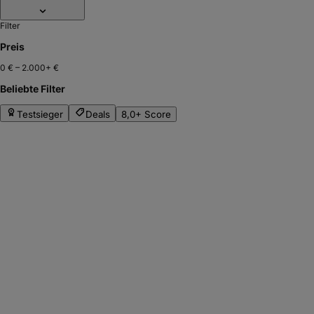
Filter
Preis
0 €
–
2.000+ €
Beliebte Filter
Testsieger
Deals
8,0+ Score