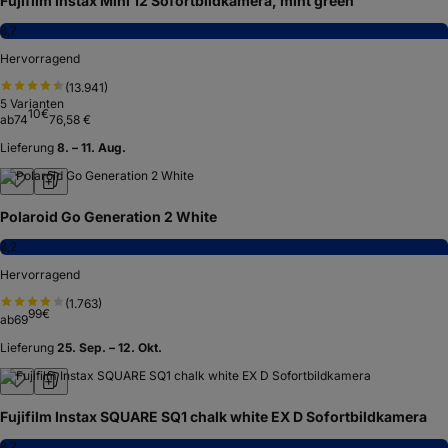
Fujifilm Instax Mini 12 Sofortbildkamera, mint green
8,7
Hervorragend
(
13.941
)
5
Varianten
10
€
ab
74
76,58 €
Lieferung
8. – 11. Aug.
Polaroid Go Generation 2 White
8,2
Hervorragend
(
1.763
)
99
€
ab
69
Lieferung
25. Sep. – 12. Okt.
Fujifilm Instax SQUARE SQ1 chalk white EX D Sofortbildkamera
8,7