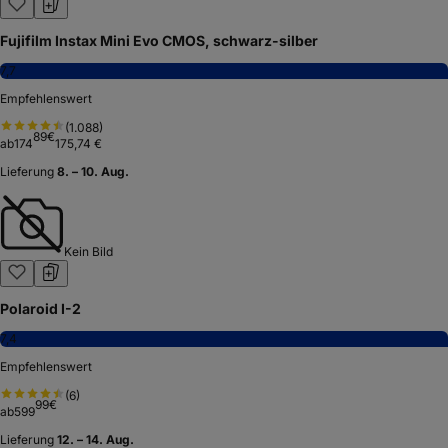
Fujifilm Instax Mini Evo CMOS, schwarz-silber
7,7
Empfehlenswert
(
1.088
)
89
€
ab
174
175,74 €
Lieferung
8. – 10. Aug.
Kein Bild
Polaroid I-2
7,4
Empfehlenswert
(
6
)
99
€
ab
599
Lieferung
12. – 14. Aug.