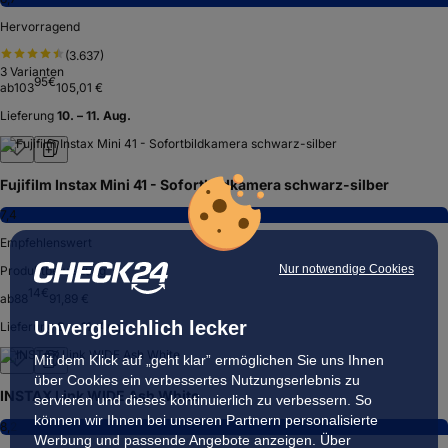
Hervorragend
(
3.637
)
3
Varianten
95
€
ab
103
105,01 €
Lieferung
10. – 11. Aug.
Fujifilm Instax Mini 41 - Sofortbildkamera schwarz-silber
7,4
Empfehlenswert
Nur notwendige Cookies
Produktbewertung
14
€
ab
88
91,89 €
Unvergleichlich lecker
Lieferung
8. – 11. Aug.
Mit dem Klick auf „geht klar” ermöglichen Sie uns Ihnen
über Cookies ein verbessertes Nutzungserlebnis zu
INSTAX Link WIDE Ash White
servieren und dieses kontinuierlich zu verbessern. So
können wir Ihnen bei unseren Partnern personalisierte
8,2
Werbung und passende Angebote anzeigen. Über