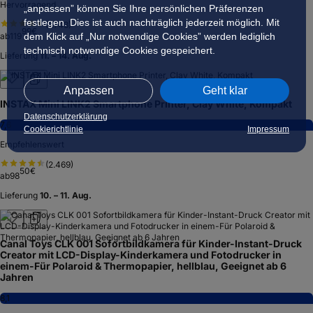
Hervorragend
„anpassen” können Sie Ihre persönlichen Präferenzen
festlegen. Dies ist auch nachträglich jederzeit möglich. Mit
(
1.743
)
99
€
ab
119
dem Klick auf „Nur notwendige Cookies” werden lediglich
technisch notwendige Cookies gespeichert.
Lieferung
11. – 14. Aug.
Anpassen
Geht klar
INSTAX Mini LINK2 Smartphone Printer, Clay White, Kompakt
Datenschutzerklärung
7,6
Cookierichtlinie
Impressum
Empfehlenswert
(
2.469
)
50
€
ab
98
Lieferung
10. – 11. Aug.
Canal Toys CLK 001 Sofortbildkamera für Kinder-Instant-Druck
Creator mit LCD-Display-Kinderkamera und Fotodrucker in
einem-Für Polaroid & Thermopapier, hellblau, Geeignet ab 6
Jahren
8,1