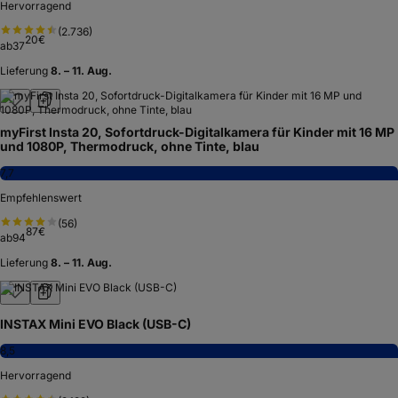
Hervorragend
(
2.736
)
20
€
ab
37
Lieferung
8. – 11. Aug.
myFirst Insta 20, Sofortdruck-Digitalkamera für Kinder mit 16 MP
und 1080P, Thermodruck, ohne Tinte, blau
7,7
Empfehlenswert
(
56
)
87
€
ab
94
Lieferung
8. – 11. Aug.
INSTAX Mini EVO Black (USB-C)
8,5
Hervorragend