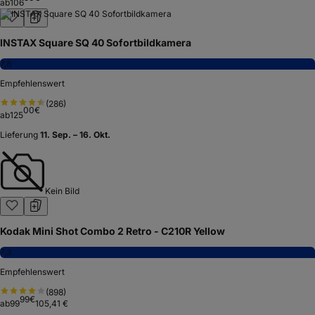
ab
106
INSTAX Square SQ 40 Sofortbildkamera
7,8
Empfehlenswert
(
286
)
00
€
ab
125
Lieferung
11. Sep. – 16. Okt.
Kein Bild
Kodak Mini Shot Combo 2 Retro - C210R Yellow
7,3
Empfehlenswert
(
898
)
99
€
ab
99
105,41 €