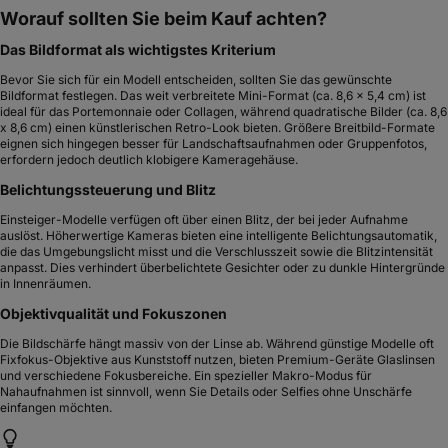
Worauf sollten Sie beim Kauf achten?
Das Bildformat als wichtigstes Kriterium
Bevor Sie sich für ein Modell entscheiden, sollten Sie das gewünschte
Bildformat festlegen. Das weit verbreitete Mini-Format (ca. 8,6 x 5,4 cm) ist
ideal für das Portemonnaie oder Collagen, während quadratische Bilder (ca. 8,6
x 8,6 cm) einen künstlerischen Retro-Look bieten. Größere Breitbild-Formate
eignen sich hingegen besser für Landschaftsaufnahmen oder Gruppenfotos,
erfordern jedoch deutlich klobigere Kameragehäuse.
Belichtungssteuerung und Blitz
Einsteiger-Modelle verfügen oft über einen Blitz, der bei jeder Aufnahme
auslöst. Höherwertige Kameras bieten eine intelligente Belichtungsautomatik,
die das Umgebungslicht misst und die Verschlusszeit sowie die Blitzintensität
anpasst. Dies verhindert überbelichtete Gesichter oder zu dunkle Hintergründe
in Innenräumen.
Objektivqualität und Fokuszonen
Die Bildschärfe hängt massiv von der Linse ab. Während günstige Modelle oft
Fixfokus-Objektive aus Kunststoff nutzen, bieten Premium-Geräte Glaslinsen
und verschiedene Fokusbereiche. Ein spezieller Makro-Modus für
Nahaufnahmen ist sinnvoll, wenn Sie Details oder Selfies ohne Unschärfe
einfangen möchten.