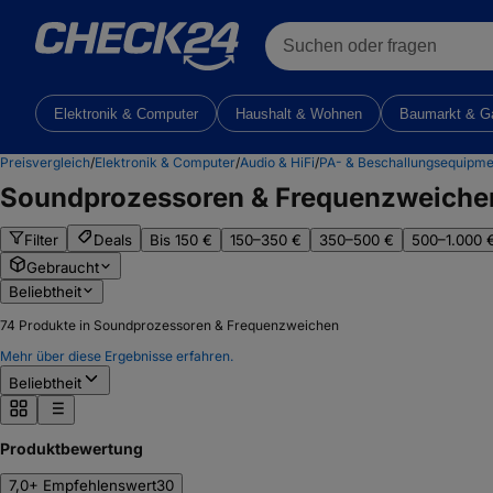
Suchen oder fragen
Elektronik & Computer
Haushalt & Wohnen
Baumarkt & G
Preisvergleich
/
Elektronik & Computer
/
Audio & HiFi
/
PA- & Beschallungsequipme
Soundprozessoren & Frequenzweiche
Filter
Deals
Bis 150 €
150–350 €
350–500 €
500–1.000 
Gebraucht
Beliebtheit
74
Produkte in Soundprozessoren & Frequenzweichen
Mehr über diese Ergebnisse erfahren.
Beliebtheit
Produktbewertung
7,0+ Empfehlenswert
30