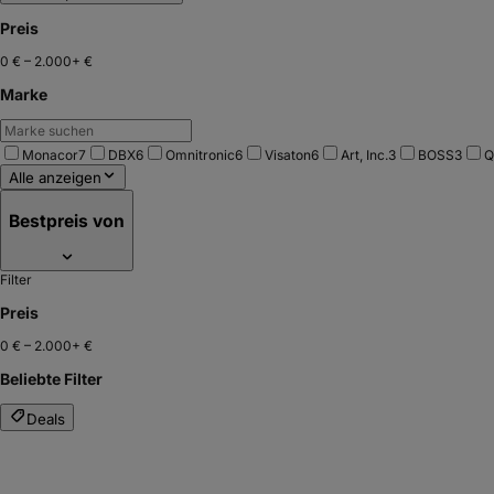
Preis
0 €
–
2.000+ €
Marke
Monacor
7
DBX
6
Omnitronic
6
Visaton
6
Art, Inc.
3
BOSS
3
Q
Alle anzeigen
Bestpreis von
Filter
Preis
0 €
–
2.000+ €
Beliebte Filter
Deals