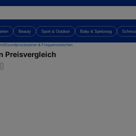
arten
Beauty
Sport & Outdoor
Baby & Spielzeug
Schmu
nt
/
Soundprozessoren & Frequenzweichen
n
Preisvergleich
€