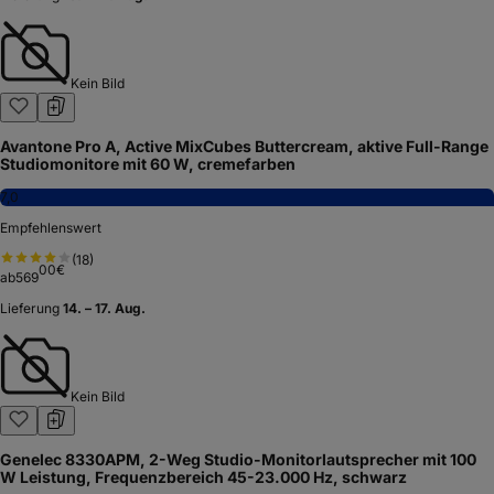
Kein Bild
Avantone Pro A, Active MixCubes Buttercream, aktive Full-Range
Studiomonitore mit 60 W, cremefarben
7,0
Empfehlenswert
(
18
)
00
€
ab
569
Lieferung
14. – 17. Aug.
Kein Bild
Genelec 8330APM, 2-Weg Studio-Monitorlautsprecher mit 100
W Leistung, Frequenzbereich 45-23.000 Hz, schwarz