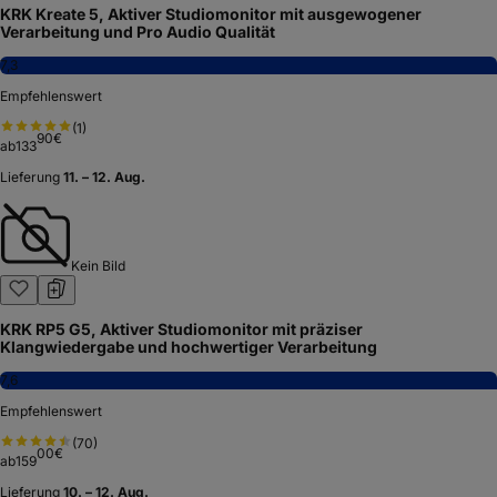
KRK Kreate 5, Aktiver Studiomonitor mit ausgewogener
Verarbeitung und Pro Audio Qualität
7,3
Empfehlenswert
(
1
)
90
€
ab
133
Lieferung
11. – 12. Aug.
Kein Bild
KRK RP5 G5, Aktiver Studiomonitor mit präziser
Klangwiedergabe und hochwertiger Verarbeitung
7,6
Empfehlenswert
(
70
)
00
€
ab
159
Lieferung
10. – 12. Aug.