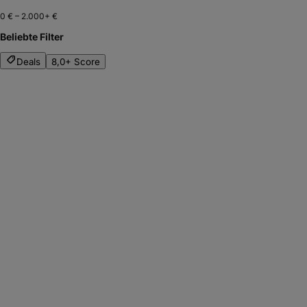
0 €
–
2.000+ €
Beliebte Filter
Deals
8,0+ Score