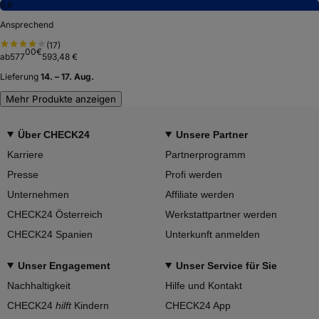
6,8
Ansprechend
(
17
)
00
€
ab
577
593,48 €
Lieferung
14. – 17. Aug.
Mehr Produkte anzeigen
Über CHECK24
Unsere Partner
Karriere
Partnerprogramm
Presse
Profi werden
Unternehmen
Affiliate werden
CHECK24 Österreich
Werkstattpartner werden
CHECK24 Spanien
Unterkunft anmelden
Unser Engagement
Unser Service für Sie
Nachhaltigkeit
Hilfe und Kontakt
CHECK24
hilft
Kindern
CHECK24 App