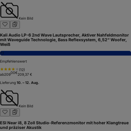
Kein Bild
Kali Audio LP-6 2nd Wave Lautsprecher, Aktiver Nahfeldmonitor
mit Waveguide Technologie, Bass Reflexsystem, 6,52“ Woofer,
Weiß
7,1
Empfehlenswert
(
12
)
00
€
ab
209
209,37 €
Lieferung
10. – 12. Aug.
Kein Bild
ESI Near i8, 8 Zoll Studio-Referenzmonitor mit hoher Klangtreue
und präziser Akustik