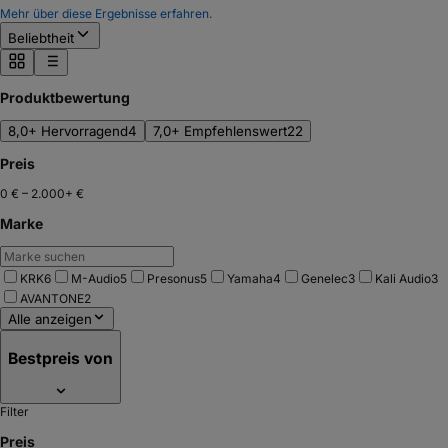
Mehr über diese Ergebnisse erfahren.
Beliebtheit
Produktbewertung
8,0+ Hervorragend
4
7,0+ Empfehlenswert
22
Preis
0 €
–
2.000+ €
Marke
KRK
6
M-Audio
5
Presonus
5
Yamaha
4
Genelec
3
Kali Audio
3
AVANTONE
2
Alle anzeigen
Bestpreis von
Filter
Preis