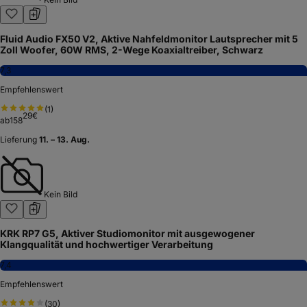
Fluid Audio FX50 V2, Aktive Nahfeldmonitor Lautsprecher mit 5
Zoll Woofer, 60W RMS, 2-Wege Koaxialtreiber, Schwarz
7,3
Empfehlenswert
(
1
)
29
€
ab
158
Lieferung
11. – 13. Aug.
Kein Bild
KRK RP7 G5, Aktiver Studiomonitor mit ausgewogener
Klangqualität und hochwertiger Verarbeitung
7,4
Empfehlenswert
(
30
)