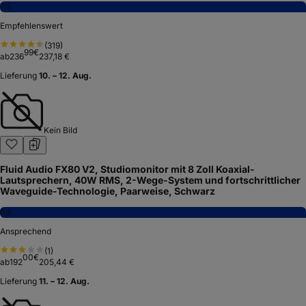
7,9
Empfehlenswert
(
319
)
99
€
ab
236
237,18 €
Lieferung
10. – 12. Aug.
Kein Bild
Fluid Audio FX80 V2, Studiomonitor mit 8 Zoll Koaxial-
Lautsprechern, 40W RMS, 2-Wege-System und fortschrittlicher
Waveguide-Technologie, Paarweise, Schwarz
6,6
Ansprechend
(
1
)
00
€
ab
192
205,44 €
Lieferung
11. – 12. Aug.