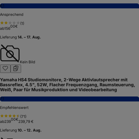
6,1
Ansprechend
(
1
)
00
€
ab
156
Lieferung
14. – 17. Aug.
Kein Bild
Yamaha HS4 Studiomonitore, 2-Wege Aktivlautsprecher mit
Bassreflex, 4.5", 52W, Flacher Frequenzgang, Raumsteuerung,
Weiß, Paar für Musikproduktion und Videobearbeitung
7,1
Empfehlenswert
(
71
)
00
€
ab
239
239,79 €
Lieferung
10. – 12. Aug.