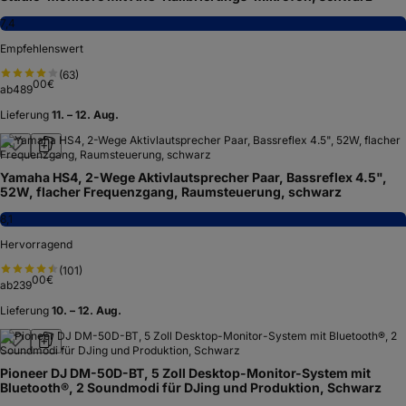
7,4
Empfehlenswert
(
63
)
00
€
ab
489
Lieferung
11. – 12. Aug.
Yamaha HS4, 2-Wege Aktivlautsprecher Paar, Bassreflex 4.5",
52W, flacher Frequenzgang, Raumsteuerung, schwarz
8,1
Hervorragend
(
101
)
00
€
ab
239
Lieferung
10. – 12. Aug.
Pioneer DJ DM-50D-BT, 5 Zoll Desktop-Monitor-System mit
Bluetooth®, 2 Soundmodi für DJing und Produktion, Schwarz