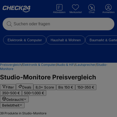
Aktivitäten
Merkzettel
Chat
Anmelden
Suchen oder fragen
Elektronik & Computer
Haushalt & Wohnen
Baumarkt & Gart
Preisvergleich
/
Elektronik & Computer
/
Audio & HiFi
/
Lautsprecher
/
Studio-
Monitore
Studio-Monitore
Preisvergleich
Filter
Deals
8,0+ Score
Bis 150 €
150–350 €
350–500 €
500–1.000 €
Gebraucht
Beliebtheit
39
Produkte in Studio-Monitore