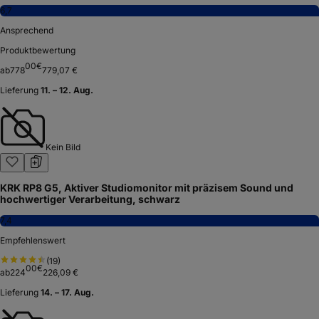
6,7
Ansprechend
Produktbewertung
00
€
ab
778
779,07 €
Lieferung
11. – 12. Aug.
Kein Bild
KRK RP8 G5, Aktiver Studiomonitor mit präzisem Sound und
hochwertiger Verarbeitung, schwarz
7,4
Empfehlenswert
(
19
)
00
€
ab
224
226,09 €
Lieferung
14. – 17. Aug.