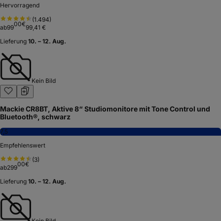
Hervorragend
(
1.494
)
00
€
ab
99
99,41 €
Lieferung
10. – 12. Aug.
Kein Bild
Mackie CR8BT, Aktive 8“ Studiomonitore mit Tone Control und
Bluetooth®, schwarz
7,5
Empfehlenswert
(
3
)
00
€
ab
299
Lieferung
10. – 12. Aug.
Kein Bild