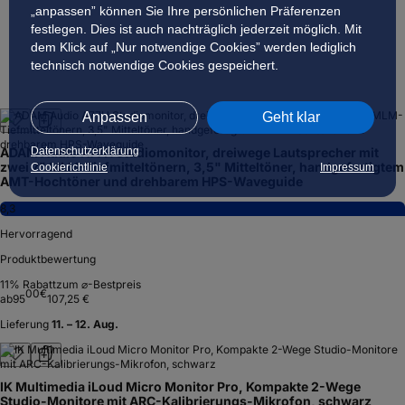
„anpassen” können Sie Ihre persönlichen Präferenzen
festlegen. Dies ist auch nachträglich jederzeit möglich. Mit
dem Klick auf „Nur notwendige Cookies” werden lediglich
technisch notwendige Cookies gespeichert.
Anpassen
Geht klar
Datenschutzerklärung
ADAM Audio A77H Studiomonitor, dreiwege Lautsprecher mit
zwei 7" MLM-Tiefmitteltönern, 3,5" Mitteltöner, handgefertigtem
Cookierichtlinie
Impressum
AMT-Hochtöner und drehbarem HPS-Waveguide
8,3
Hervorragend
Produktbewertung
11
% Rabatt
zum ⌀-Bestpreis
00
€
ab
95
107,25 €
Lieferung
11. – 12. Aug.
IK Multimedia iLoud Micro Monitor Pro, Kompakte 2-Wege
Studio-Monitore mit ARC-Kalibrierungs-Mikrofon, schwarz