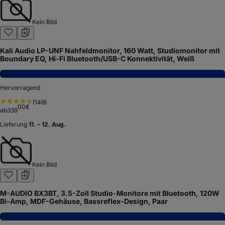
Kein Bild
Kali Audio LP-UNF Nahfeldmonitor, 160 Watt, Studiomonitor mit
Boundary EQ, Hi-Fi Bluetooth/USB-C Konnektivität, Weiß
8,0
Hervorragend
(
149
)
00
€
ab
339
Lieferung
11. – 12. Aug.
Kein Bild
M-AUDIO BX3BT, 3.5-Zoll Studio-Monitore mit Bluetooth, 120W
Bi-Amp, MDF-Gehäuse, Bassreflex-Design, Paar
8,0