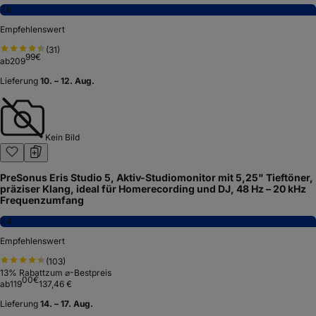
7,6
Empfehlenswert
(
31
)
99
€
ab
209
Lieferung
10. – 12. Aug.
Kein Bild
PreSonus Eris Studio 5, Aktiv-Studiomonitor mit 5,25" Tieftöner,
präziser Klang, ideal für Homerecording und DJ, 48 Hz – 20 kHz
Frequenzumfang
7,4
Empfehlenswert
(
103
)
13
% Rabatt
zum ⌀-Bestpreis
00
€
ab
119
137,46 €
Lieferung
14. – 17. Aug.