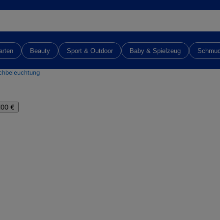
arten
Beauty
Sport & Outdoor
Baby & Spielzeug
Schmu
chbeleuchtung
100 €