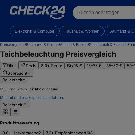
Suchen oder fragen
Elektronik & Computer
Haushalt & Wohnen
Baumarkt & G
Preisvergleich
/
Baumarkt & Garten
/
Garten & Balkon
/
Gartenteich & Brunnen
/
Tei
Teichbeleuchtung
Preisvergleich
Filter
Deals
8,0+ Score
Bis 15 €
15–35 €
35–50 €
50–
Gebraucht
Beliebtheit
335
Produkte in Teichbeleuchtung
Mehr über diese Ergebnisse erfahren.
Beliebtheit
Produktbewertung
8,0+ Hervorragend
2
7,0+ Empfehlenswert
103