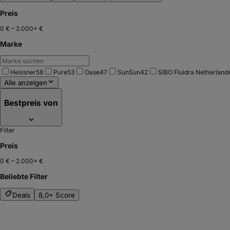
Preis
0 €
–
2.000+ €
Marke
Heissner
58
Pure
53
Oase
47
SunSun
42
SIBO Fluidra Netherlands
Alle anzeigen
Bestpreis von
Filter
Preis
0 €
–
2.000+ €
Beliebte Filter
Deals
8,0+ Score