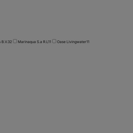
 B.V.
32
Marinaqua S.a R.L
11
Oase Livingwater
11