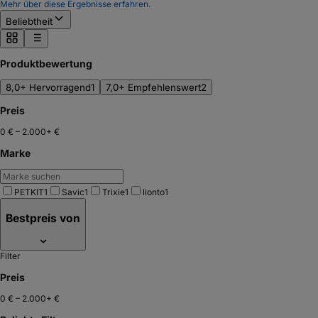
Mehr über diese Ergebnisse erfahren.
Beliebtheit
Produktbewertung
8,0+ Hervorragend
1
7,0+ Empfehlenswert
2
Preis
0 €
–
2.000+ €
Marke
PETKIT
1
Savic
1
Trixie
1
lionto
1
Bestpreis von
Filter
Preis
0 €
–
2.000+ €