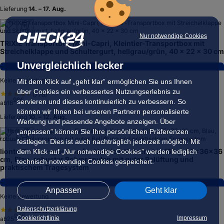
Lieferung
14. – 17. Aug.
Nur notwendige Cookies
TRIXIE Transportbox Mini-Capri, Kleintier-Transportbox mit
Streichelklappe und Schultergurt, hellgrau/grün, 40 × 22 × 30 cm
Unvergleichlich lecker
−
Keine Bewertung
Mit dem Klick auf „geht klar” ermöglichen Sie uns Ihnen
über Cookies ein verbessertes Nutzungserlebnis zu
(
776
)
98
€
servieren und dieses kontinuierlich zu verbessern. So
ab
16
können wir Ihnen bei unseren Partnern personalisierte
Lieferung
10. – 12. Aug.
Werbung und passende Angebote anzeigen. Über
„anpassen” können Sie Ihre persönlichen Präferenzen
festlegen. Dies ist auch nachträglich jederzeit möglich. Mit
lionto Tiertransportbox für Hunde & Katzen, bis 15 kg, 55x36x36
dem Klick auf „Nur notwendige Cookies” werden lediglich
cm, Blau, robuster Polypropylen mit guter Belüftung und
technisch notwendige Cookies gespeichert.
praktischem Tragesystem
−
Anpassen
Geht klar
Keine Bewertung
Datenschutzerklärung
(
907
)
94
€
Cookierichtlinie
Impressum
ab
25