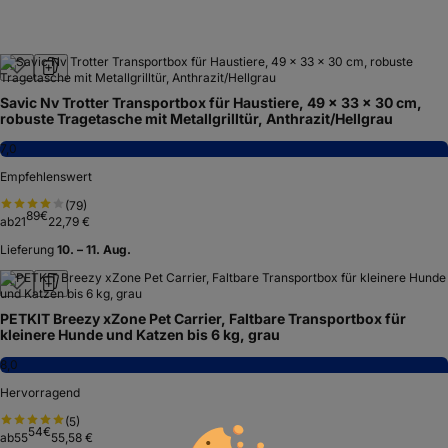
Savic Nv Trotter Transportbox für Haustiere, 49 x 33 x 30 cm,
robuste Tragetasche mit Metallgrilltür, Anthrazit/Hellgrau
7,0
Empfehlenswert
(
79
)
89
€
ab
21
22,79 €
Lieferung
10. – 11. Aug.
PETKIT Breezy xZone Pet Carrier, Faltbare Transportbox für
kleinere Hunde und Katzen bis 6 kg, grau
8,0
Hervorragend
(
5
)
54
€
ab
55
55,58 €