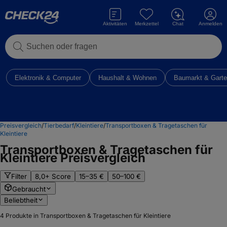
Aktivitäten
Merkzettel
Chat
Anmelden
Suchen oder fragen
Elektronik & Computer
Haushalt & Wohnen
Baumarkt & Gart
Preisvergleich
/
Tierbedarf
/
Kleintiere
/
Transportboxen & Tragetaschen für
Kleintiere
Transportboxen & Tragetaschen für
Kleintiere
Preisvergleich
Filter
8,0+ Score
15–35 €
50–100 €
Gebraucht
Beliebtheit
4
Produkte in Transportboxen & Tragetaschen für Kleintiere