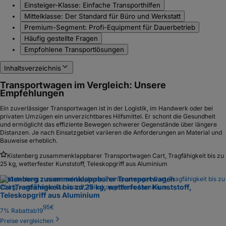
Einsteiger-Klasse: Einfache Transporthilfen
Mittelklasse: Der Standard für Büro und Werkstatt
Premium-Segment: Profi-Equipment für Dauerbetrieb
Häufig gestellte Fragen
Empfohlene Transportlösungen
Inhaltsverzeichnis
Transportwagen im Vergleich: Unsere
Empfehlungen
Ein zuverlässiger Transportwagen ist in der Logistik, im Handwerk oder bei
privaten Umzügen ein unverzichtbares Hilfsmittel. Er schont die Gesundheit
und ermöglicht das effiziente Bewegen schwerer Gegenstände über längere
Distanzen. Je nach Einsatzgebiet variieren die Anforderungen an Material und
Bauweise erheblich.
Kistenberg zusammenklappbarer Transportwagen Cart, Tragfähigkeit bis zu
25 kg, wetterfester Kunststoff, Teleskopgriff aus Aluminium
Kistenberg zusammenklappbarer Transportwagen
Cart
Tragfähigkeit bis zu 25 kg, wetterfester Kunststoff,
Teleskopgriff aus Aluminium
95
€
7
% Rabatt
ab
19
Preise vergleichen