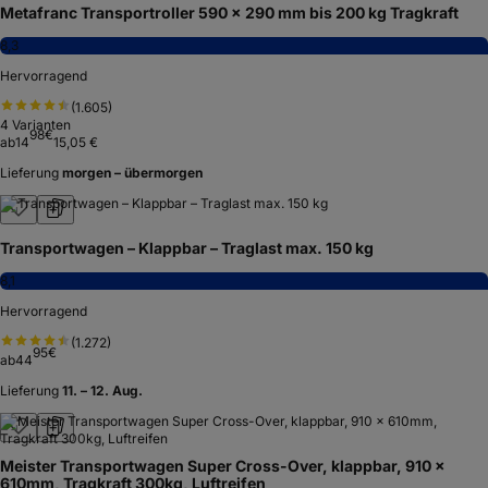
Metafranc Transportroller 590 x 290 mm bis 200 kg Tragkraft
8,3
Hervorragend
(
1.605
)
4
Varianten
98
€
ab
14
15,05 €
Lieferung
morgen – übermorgen
Transportwagen – Klappbar – Traglast max. 150 kg
8,1
Hervorragend
(
1.272
)
95
€
ab
44
Lieferung
11. – 12. Aug.
Meister Transportwagen Super Cross-Over, klappbar, 910 x
610mm, Tragkraft 300kg, Luftreifen