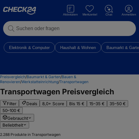
Aktivitäten
Merkzettel
Chat
Anmelden
Suchen oder fragen
Elektronik & Computer
Haushalt & Wohnen
Baumarkt & Gart
Preisvergleich
/
Baumarkt & Garten
/
Bauen &
Renovieren
/
Werkstatteinrichtung
/
Transportwagen
Transportwagen
Preisvergleich
Filter
Deals
8,0+ Score
Bis 15 €
15–35 €
35–50 €
50–100 €
Gebraucht
Beliebtheit
2.288
Produkte in Transportwagen