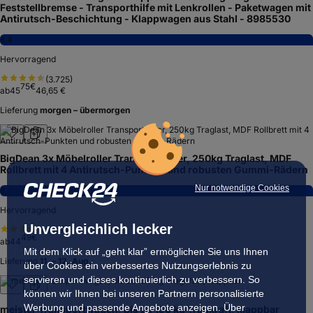
Feststellbremse - Transporthilfe mit Lenkrollen - Paketwagen mit
Antirutsch-Beschichtung - Klappwagen aus Stahl - 8985530
8,4
Hervorragend
(
3.725
)
75
€
ab
45
46,65 €
Lieferung
morgen – übermorgen
BigDean 3x Möbelroller Transportroller, 250kg Traglast, MDF
Rollbrett mit 4 Antirutsch-Punkten und robusten Gummi-Rädern
Nur notwendige Cookies
8,0
Hervorragend
Unvergleichlich lecker
(
885
)
49
€
ab
44
Mit dem Klick auf „geht klar” ermöglichen Sie uns Ihnen
Lieferung
11. – 12. Aug.
über Cookies ein verbessertes Nutzungserlebnis zu
servieren und dieses kontinuierlich zu verbessern. So
können wir Ihnen bei unseren Partnern personalisierte
Werbung und passende Angebote anzeigen. Über
meister Transportwagen, bis zu 150 kg Tragkraft, klappbar