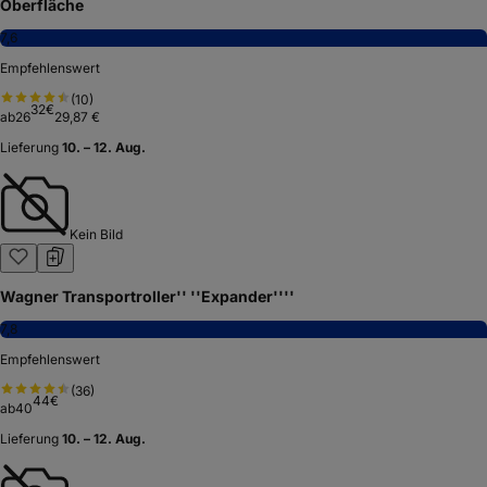
Oberfläche
7,6
Empfehlenswert
(
10
)
32
€
ab
26
29,87 €
Lieferung
10. – 12. Aug.
Kein Bild
Wagner Transportroller'' ''Expander''''
7,8
Empfehlenswert
(
36
)
44
€
ab
40
Lieferung
10. – 12. Aug.