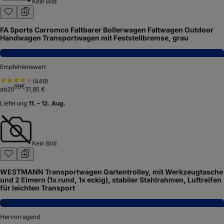
Kein Bild
FA Sports Carromco Faltbarer Bollerwagen Faltwagen Outdoor
Handwagen Transportwagen mit Feststellbremse, grau
7,5
Empfehlenswert
(
449
)
99
€
ab
29
31,85 €
Lieferung
11. – 12. Aug.
Kein Bild
WESTMANN Transportwagen Gartentrolley, mit Werkzeugtasche
und 2 Eimern (1x rund, 1x eckig), stabiler Stahlrahmen, Luftreifen
für leichten Transport
8,1
Hervorragend