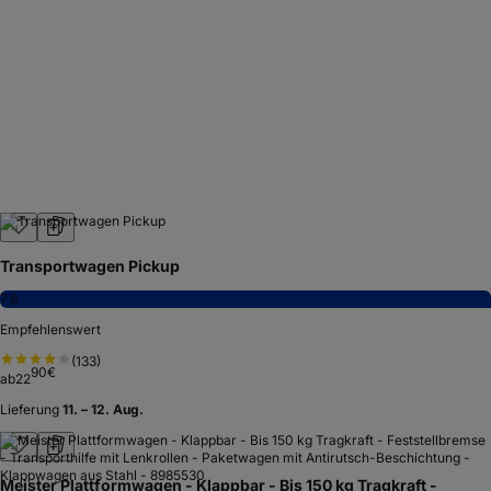
Transportwagen Pickup
7,8
Empfehlenswert
(
133
)
90
€
ab
22
Lieferung
11. – 12. Aug.
Meister Plattformwagen - Klappbar - Bis 150 kg Tragkraft -