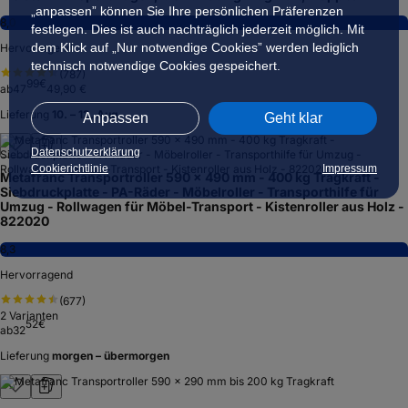
„anpassen” können Sie Ihre persönlichen Präferenzen
8,0
festlegen. Dies ist auch nachträglich jederzeit möglich. Mit
dem Klick auf „Nur notwendige Cookies” werden lediglich
Hervorragend
technisch notwendige Cookies gespeichert.
(
787
)
99
€
ab
47
49,90 €
Lieferung
10. – 12. Aug.
Anpassen
Geht klar
Datenschutzerklärung
Cookierichtlinie
Impressum
Metafranc Transportroller 590 x 490 mm - 400 kg Tragkraft -
Siebdruckplatte - PA-Räder - Möbelroller - Transporthilfe für
Umzug - Rollwagen für Möbel-Transport - Kistenroller aus Holz -
822020
8,3
Hervorragend
(
677
)
2
Varianten
52
€
ab
32
Lieferung
morgen – übermorgen