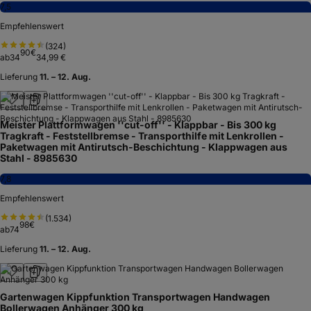
7,5
Empfehlenswert
(
324
)
90
€
ab
34
34,99 €
Lieferung
11. – 12. Aug.
Meister Plattformwagen ''cut-off'' - Klappbar - Bis 300 kg
Tragkraft - Feststellbremse - Transporthilfe mit Lenkrollen -
Paketwagen mit Antirutsch-Beschichtung - Klappwagen aus
Stahl - 8985630
7,8
Empfehlenswert
(
1.534
)
98
€
ab
74
Lieferung
11. – 12. Aug.
Gartenwagen Kippfunktion Transportwagen Handwagen
Bollerwagen Anhänger 300 kg