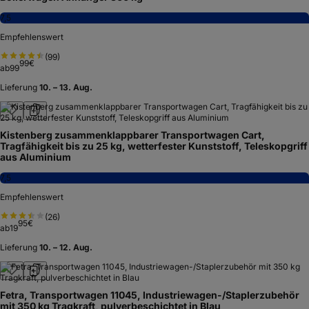
7,5
Empfehlenswert
(
99
)
99
€
ab
99
Lieferung
10. – 13. Aug.
Kistenberg zusammenklappbarer Transportwagen Cart,
Tragfähigkeit bis zu 25 kg, wetterfester Kunststoff, Teleskopgriff
aus Aluminium
7,5
Empfehlenswert
(
26
)
95
€
ab
19
Lieferung
10. – 12. Aug.
Fetra, Transportwagen 11045, Industriewagen-/Staplerzubehör
mit 350 kg Tragkraft, pulverbeschichtet in Blau