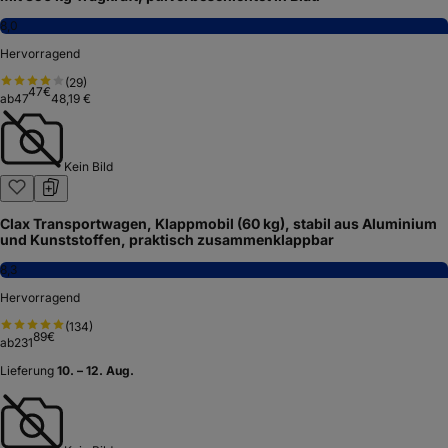
8,0
Hervorragend
(
29
)
47
€
ab
47
48,19 €
Kein Bild
Clax Transportwagen, Klappmobil (60 kg), stabil aus Aluminium
und Kunststoffen, praktisch zusammenklappbar
8,3
Hervorragend
(
134
)
89
€
ab
231
Lieferung
10. – 12. Aug.