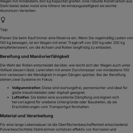
Wagen mit mindestens 300 kg Kapazität greifen. Eine robuste Konstruktion aus
Stahl bietet dabei meist eine höhere Verwindungssteifigkeit als leichte
Aluminium-Varianten.
Tipp
Planen Sie beim Kauf immer eine Reserve ein. Wenn Sie regelmäßig Lasten von
150 kg bewegen, ist ein Wagen mit einer Tragkraft von 200 kg oder 250 kg
empfehlenswert, um die Achsen und Rollen langfristig zu entlasten.
Bereifung und Manövrierfähigkeit
Die Wahl der Rollen entscheidet darüber, wie leicht sich der Wagen auch unter
Volllast steuern lässt. Lenkrollen mit einem Durchmesser von mindestens 100
mm verbessern die Wendigkeit in engen Gängen spürbar. Bei der Bereifung
stehen zwei Systeme im Fokus:
Vollgummireifen
: Diese sind wartungsfrei, pannensicher und ideal für
glatte Industrieböden oder Asphalt geeignet.
Luftreifen
: Sie bieten eine exzellente Dämpfung und eignen sich
hervorragend für unebene Untergründe oder Baustellen, da sie
Erschütterungen vom Transportgut fernhalten.
Material und Verarbeitung
Für eine lange Lebensdauer ist die Oberflächenbeschaffenheit entscheidend.
Pulverbeschichtete Stahlrahmen schützen effektiv vor Korrosion und