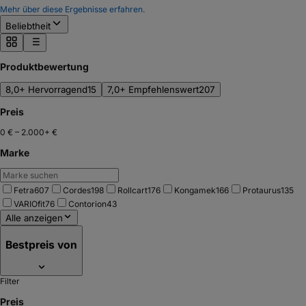
Mehr über diese Ergebnisse erfahren.
Beliebtheit
Produktbewertung
8,0+ Hervorragend
15
7,0+ Empfehlenswert
207
Preis
0 €
–
2.000+ €
Marke
Fetra
607
Cordes
198
Rollcart
176
Kongamek
166
Protaurus
135
VARIOfit
76
Contorion
43
Alle anzeigen
Bestpreis von
Filter
Preis