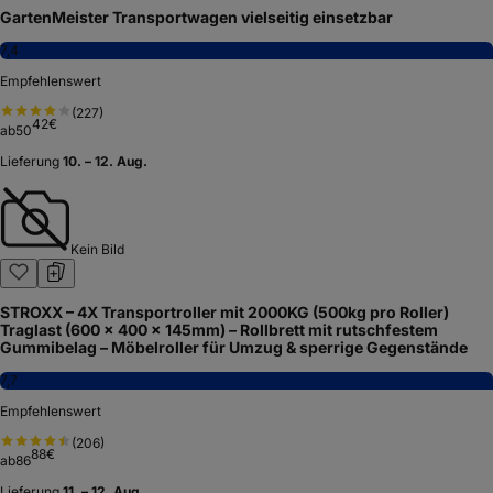
GartenMeister Transportwagen vielseitig einsetzbar
7,4
Empfehlenswert
(
227
)
42
€
ab
50
Lieferung
10. – 12. Aug.
Kein Bild
STROXX – 4X Transportroller mit 2000KG (500kg pro Roller)
Traglast (600 x 400 x 145mm) – Rollbrett mit rutschfestem
Gummibelag – Möbelroller für Umzug & sperrige Gegenstände
7,7
Empfehlenswert
(
206
)
88
€
ab
86
Lieferung
11. – 12. Aug.