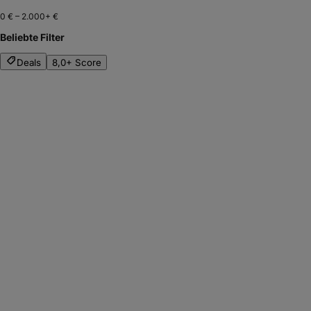
0 €
–
2.000+ €
Beliebte Filter
Deals
8,0+ Score