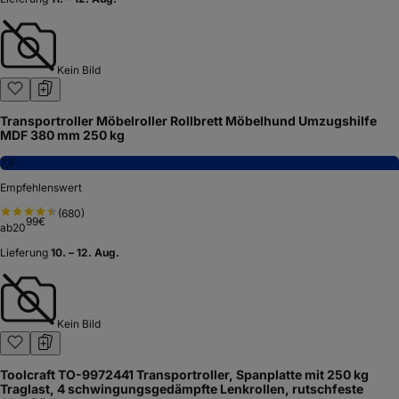
Kein Bild
Transportroller Möbelroller Rollbrett Möbelhund Umzugshilfe
MDF 380 mm 250 kg
7,9
Empfehlenswert
(
680
)
99
€
ab
20
Lieferung
10. – 12. Aug.
Kein Bild
Toolcraft TO-9972441 Transportroller, Spanplatte mit 250 kg
Traglast, 4 schwingungsgedämpfte Lenkrollen, rutschfeste