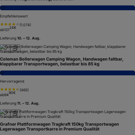
7,5
Empfehlenswert
(
1.074
)
24
€
ab
121
Lieferung
10. – 12. Aug.
Coleman Bollerwagen Camping Wagon, Handwagen faltbar,
klappbarer Transportwagen, belastbar bis 85 kg
8,1
Hervorragend
(
465
)
90
€
ab
94
Lieferung
11. – 12. Aug.
Grafner Plattformwagen Tragkraft 150kg Transportwagen
Lagerwagen Transportkarre in Premium Qualität