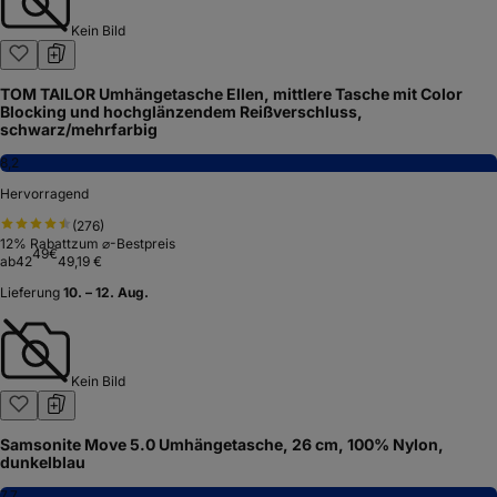
Kein Bild
TOM TAILOR Umhängetasche Ellen, mittlere Tasche mit Color
Blocking und hochglänzendem Reißverschluss,
schwarz/mehrfarbig
8,2
Hervorragend
(
276
)
12
% Rabatt
zum ⌀-Bestpreis
49
€
ab
42
49,19 €
Lieferung
10. – 12. Aug.
Kein Bild
Samsonite Move 5.0 Umhängetasche, 26 cm, 100% Nylon,
dunkelblau
7,7