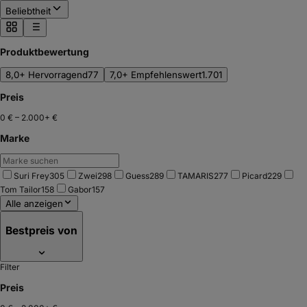
Beliebtheit
Produktbewertung
8,0+ Hervorragend
77
7,0+ Empfehlenswert
1.701
Preis
0 €
–
2.000+ €
Marke
Suri Frey
305
Zwei
298
Guess
289
TAMARIS
277
Picard
229
Tom Tailor
158
Gabor
157
Alle anzeigen
Bestpreis von
Filter
Preis