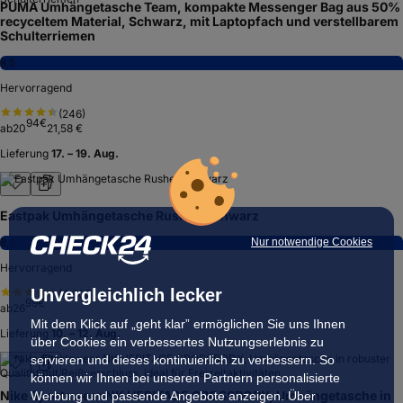
PUMA Umhängetasche Team, kompakte Messenger Bag aus 50%
recyceltem Material, Schwarz, mit Laptopfach und verstellbarem
Schulterriemen
8,5
Hervorragend
(
246
)
94
€
ab
20
21,58 €
Lieferung
17. – 19. Aug.
Eastpak Umhängetasche Rusher, schwarz
Nur notwendige Cookies
8,6
Hervorragend
Unvergleichlich lecker
(
4.860
)
99
€
ab
26
Mit dem Klick auf „geht klar” ermöglichen Sie uns Ihnen
Lieferung
10. – 12. Aug.
über Cookies ein verbessertes Nutzungserlebnis zu
servieren und dieses kontinuierlich zu verbessern. So
können wir Ihnen bei unseren Partnern personalisierte
Nike Sportswear NK HERITAGE CROSSBODY, Umhängetasche in
Werbung und passende Angebote anzeigen. Über