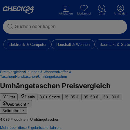
Aktivitäten
Merkzettel
Chat
Anmelden
Suchen oder fragen
Elektronik & Computer
Haushalt & Wohnen
Baumarkt & Gart
Preisvergleich
/
Haushalt & Wohnen
/
Koffer &
Taschen
/
Handtaschen
/
Umhängetaschen
Umhängetaschen
Preisvergleich
Filter
Deals
8,0+ Score
15–35 €
35–50 €
50–100 €
Gebraucht
Beliebtheit
4.086
Produkte in Umhängetaschen
Mehr über diese Ergebnisse erfahren.