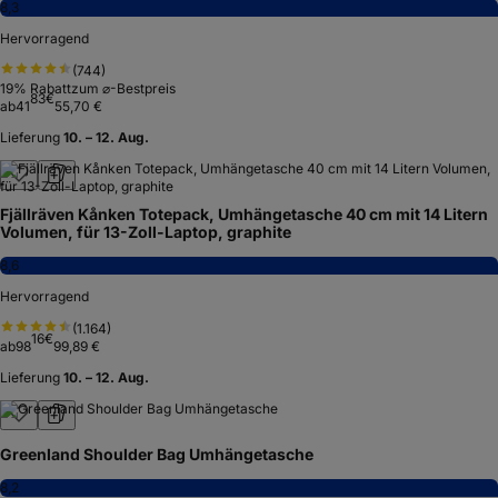
8,3
Hervorragend
(
744
)
19
% Rabatt
zum ⌀-Bestpreis
83
€
ab
41
55,70 €
Lieferung
10. – 12. Aug.
Fjällräven Kånken Totepack, Umhängetasche 40 cm mit 14 Litern
Volumen, für 13-Zoll-Laptop, graphite
8,6
Hervorragend
(
1.164
)
16
€
ab
98
99,89 €
Lieferung
10. – 12. Aug.
Greenland Shoulder Bag Umhängetasche
8,2