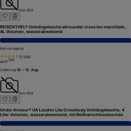
Kein Bild
REISENTHEL® Umhängetasche allrounder cross leo macchiato,
4L Volumen, wasserabweisend
8,6
Hervorragend
(
2.599
)
32
€
ab
37
Lieferung
10. – 12. Aug.
Kein Bild
Under Armour® UA Loudon Lite Crossbody Umhängetasche, 4
Liter Volumen, wasserabweisend, mit Reißverschlusstaschen
8,3