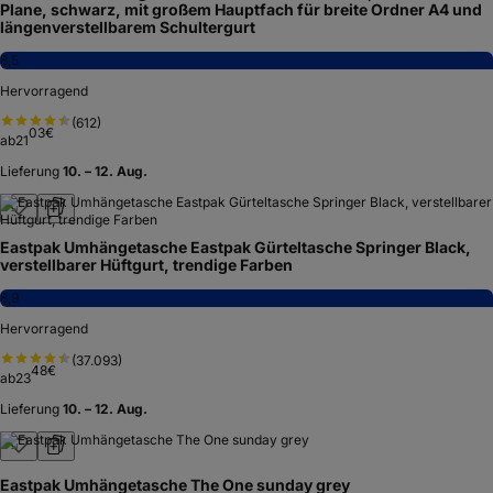
Plane, schwarz, mit großem Hauptfach für breite Ordner A4 und
längenverstellbarem Schultergurt
8,5
Hervorragend
(
612
)
03
€
ab
21
Lieferung
10. – 12. Aug.
Eastpak Umhängetasche Eastpak Gürteltasche Springer Black,
verstellbarer Hüftgurt, trendige Farben
8,9
Hervorragend
(
37.093
)
48
€
ab
23
Lieferung
10. – 12. Aug.
Eastpak Umhängetasche The One sunday grey