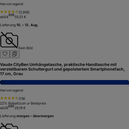
Hervorragend
(
2.918
)
89
€
ab
54
55,51 €
Lieferung
10. – 12. Aug.
Kein Bild
Vaude CityBen Umhängetasche, praktische Handtasche mit
verstellbarem Schultergurt und gepolstertem Smartphonefach,
17 cm, Grau
8,2
Hervorragend
(
78
)
22
% Rabatt
zum ⌀-Bestpreis
88
€
ab
26
29,19 €
Lieferung
morgen – übermorgen