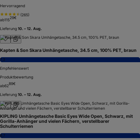
Hervorragend
(
265
)
29
€
ab
115
Lieferung
10. – 12. Aug.
Kapten & Son Skara Umhängetasche, 34.5 cm, 100% PET, braun
7,3
Empfehlenswert
Produktbewertung
89
€
ab
62
Lieferung
10. – 12. Aug.
KIPLING Umhängetasche Basic Eyes Wide Open, Schwarz, mit
Gorilla-Anhänger und vielen Fächern, verstellbarer
Schulterriemen
8,7