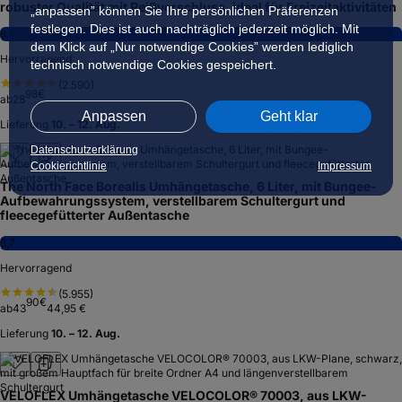
robuster Qualität mit Reißverschluss, ideal für Freizeitaktivitäten
„anpassen” können Sie Ihre persönlichen Präferenzen
festlegen. Dies ist auch nachträglich jederzeit möglich. Mit
8,7
dem Klick auf „Nur notwendige Cookies” werden lediglich
Hervorragend
technisch notwendige Cookies gespeichert.
(
2.590
)
98
€
ab
28
Anpassen
Geht klar
Lieferung
10. – 12. Aug.
Datenschutzerklärung
Cookierichtlinie
Impressum
The North Face Borealis Umhängetasche, 6 Liter, mit Bungee-
Aufbewahrungssystem, verstellbarem Schultergurt und
fleecegefütterter Außentasche
8,7
Hervorragend
(
5.955
)
90
€
ab
43
44,95 €
Lieferung
10. – 12. Aug.
VELOFLEX Umhängetasche VELOCOLOR® 70003, aus LKW-