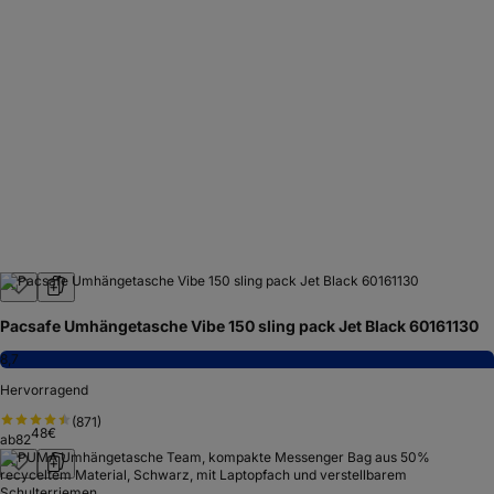
Pacsafe Umhängetasche Vibe 150 sling pack Jet Black 60161130
8,7
Hervorragend
(
871
)
48
€
ab
82