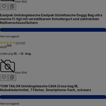
Kein Bild
Eastpak Umhängetasche Eastpak Gürteltasche Doggy Bag ultra
marine (1-tlg) mit verstellbarem Schultergurt und zahlreichen
Reißverschlussfächern
8,5
Hervorragend
(
22.110
)
99
€
ab
26
Lieferung
10. – 12. Aug.
Kein Bild
TOM TAILOR Umhängetasche CAIA Cross bag M,
Nubuklederimitat, 7 Fächer, Smartphone-Fach, schwarz
8,2
Hervorragend