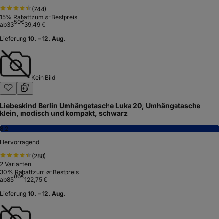
(
744
)
15
% Rabatt
zum ⌀-Bestpreis
59
€
ab
33
39,49 €
Lieferung
10. – 12. Aug.
Kein Bild
Liebeskind Berlin Umhängetasche Luka 20, Umhängetasche
klein, modisch und kompakt, schwarz
8,2
Hervorragend
(
288
)
2
Varianten
30
% Rabatt
zum ⌀-Bestpreis
86
€
ab
85
122,75 €
Lieferung
10. – 12. Aug.