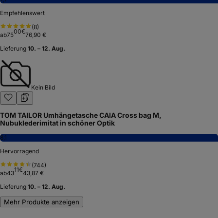
Empfehlenswert
(
8
)
00
€
ab
75
76,90 €
Lieferung
10. – 12. Aug.
Kein Bild
TOM TAILOR Umhängetasche CAIA Cross bag M,
Nubuklederimitat in schöner Optik
8,1
Hervorragend
(
744
)
11
€
ab
43
43,87 €
Lieferung
10. – 12. Aug.
Mehr Produkte anzeigen