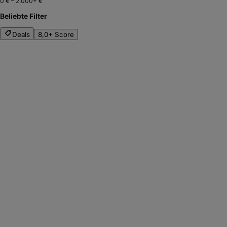
0 €
–
2.000+ €
Beliebte Filter
Deals
8,0+ Score