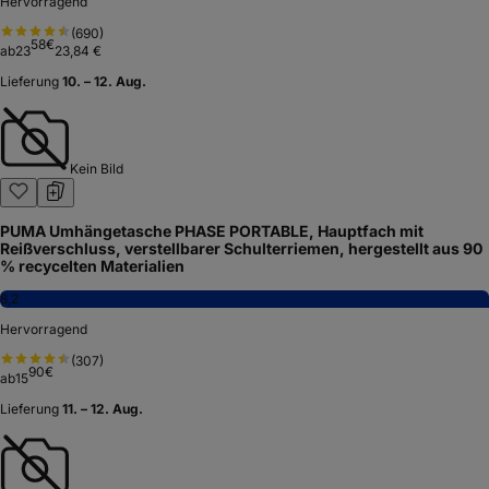
Hervorragend
(
690
)
58
€
ab
23
23,84 €
Lieferung
10. – 12. Aug.
Kein Bild
PUMA Umhängetasche PHASE PORTABLE, Hauptfach mit
Reißverschluss, verstellbarer Schulterriemen, hergestellt aus 90
% recycelten Materialien
8,2
Hervorragend
(
307
)
90
€
ab
15
Lieferung
11. – 12. Aug.