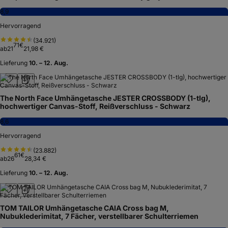
8,9
Hervorragend
(
34.921
)
71
€
ab
21
21,98 €
Lieferung
10. – 12. Aug.
The North Face Umhängetasche JESTER CROSSBODY (1-tlg),
hochwertiger Canvas-Stoff, Reißverschluss - Schwarz
8,6
Hervorragend
(
23.882
)
61
€
ab
26
28,34 €
Lieferung
10. – 12. Aug.
TOM TAILOR Umhängetasche CAIA Cross bag M,
Nubuklederimitat, 7 Fächer, verstellbarer Schulterriemen