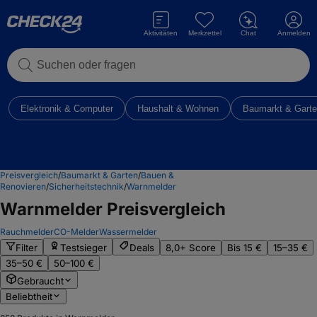
Aktivitäten
Merkzettel
Chat
Anmelden
Suchen oder fragen
Elektronik & Computer
Haushalt & Wohnen
Baumarkt & Gart
Preisvergleich
/
Baumarkt & Garten
/
Bauen &
Renovieren
/
Sicherheitstechnik
/
Warnmelder
Warnmelder
Preisvergleich
Rauchmelder
CO-Melder
Wassermelder
Filter
Testsieger
Deals
8,0+ Score
Bis 15 €
15–35 €
35–50 €
50–100 €
Gebraucht
Beliebtheit