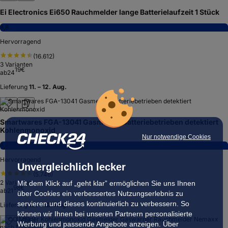
Ei Electronics Ei650 Rauchmelder lange Batterielaufzeit 1 Stück
8,8
Hervorragend
(
16.612
)
3
Varianten
19
€
ab
24
Lieferung
11. – 12. Aug.
Smartwares FGA-13041 Gasmelder batteriebetrieben detektiert
Kohlenmonoxid
Nur notwendige Cookies
8,5
Hervorragend
Unvergleichlich lecker
(
5.746
)
2
Varianten
Mit dem Klick auf „geht klar” ermöglichen Sie uns Ihnen
98
€
ab
21
über Cookies ein verbessertes Nutzungserlebnis zu
servieren und dieses kontinuierlich zu verbessern. So
Lieferung
10. – 12. Aug.
können wir Ihnen bei unseren Partnern personalisierte
Werbung und passende Angebote anzeigen. Über