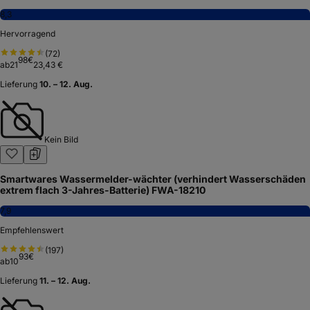
8,3
Hervorragend
(
72
)
98
€
ab
21
23,43 €
Lieferung
10. – 12. Aug.
Kein Bild
Smartwares Wassermelder-wächter (verhindert Wasserschäden
extrem flach 3-Jahres-Batterie) FWA-18210
7,9
Empfehlenswert
(
197
)
93
€
ab
10
Lieferung
11. – 12. Aug.