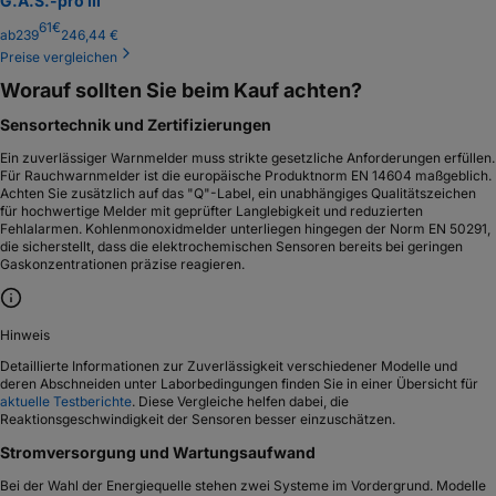
G.A.S.-pro III
61
€
ab
239
246,44 €
Preise vergleichen
Worauf sollten Sie beim Kauf achten?
Sensortechnik und Zertifizierungen
Ein zuverlässiger Warnmelder muss strikte gesetzliche Anforderungen erfüllen.
Für Rauchwarnmelder ist die europäische Produktnorm EN 14604 maßgeblich.
Achten Sie zusätzlich auf das "Q"-Label, ein unabhängiges Qualitätszeichen
für hochwertige Melder mit geprüfter Langlebigkeit und reduzierten
Fehlalarmen. Kohlenmonoxidmelder unterliegen hingegen der Norm EN 50291,
die sicherstellt, dass die elektrochemischen Sensoren bereits bei geringen
Gaskonzentrationen präzise reagieren.
Hinweis
Detaillierte Informationen zur Zuverlässigkeit verschiedener Modelle und
deren Abschneiden unter Laborbedingungen finden Sie in einer Übersicht für
aktuelle Testberichte
. Diese Vergleiche helfen dabei, die
Reaktionsgeschwindigkeit der Sensoren besser einzuschätzen.
Stromversorgung und Wartungsaufwand
Bei der Wahl der Energiequelle stehen zwei Systeme im Vordergrund. Modelle