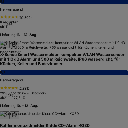
8,1
Hervorragend
(
10.302
)
8
Varianten
16
€
ab
11
Lieferung
11. – 12. Aug.
X-Sense Smart Wassermelder, kompakter WLAN Wassersensor
mit 110 dB Alarm und 500 m Reichweite, IP66 wasserdicht, für
Küchen, Keller und Badezimmer
8,3
Hervorragend
(
2.331
)
29
% Rabatt
zum ⌀-Bestpreis
23
€
ab
21
27,21 €
Lieferung
10. – 12. Aug.
Kohlenmonoxidmelder Kidde CO-Alarm KO2D