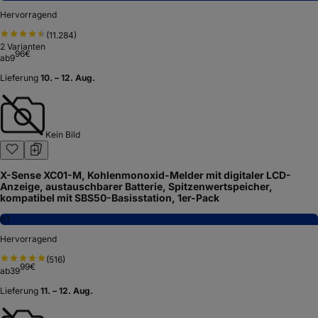
Hervorragend
(
11.284
)
2
Varianten
96
€
ab
9
Lieferung
10. – 12. Aug.
Kein Bild
X-Sense XC01-M, Kohlenmonoxid-Melder mit digitaler LCD-
Anzeige, austauschbarer Batterie, Spitzenwertspeicher,
kompatibel mit SBS50-Basisstation, 1er-Pack
8,1
Hervorragend
(
516
)
99
€
ab
39
Lieferung
11. – 12. Aug.