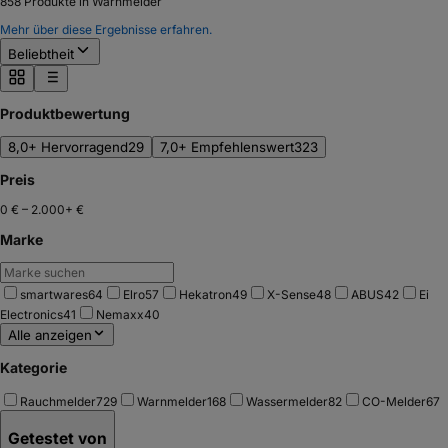
858
Produkte in Warnmelder
Mehr über diese Ergebnisse erfahren.
Beliebtheit
Produktbewertung
8,0+ Hervorragend
29
7,0+ Empfehlenswert
323
Preis
0 €
–
2.000+ €
Marke
smartwares
64
Elro
57
Hekatron
49
X-Sense
48
ABUS
42
Ei
Electronics
41
Nemaxx
40
Alle anzeigen
Kategorie
Rauchmelder
729
Warnmelder
168
Wassermelder
82
CO-Melder
67
Getestet von