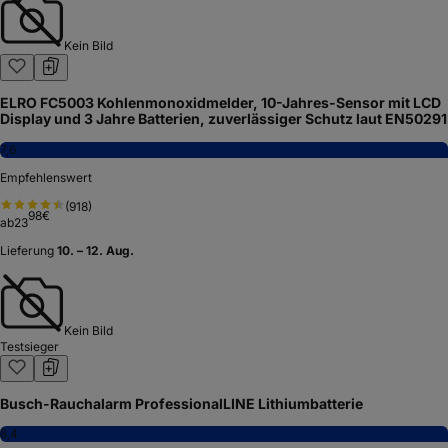
Kein Bild
ELRO FC5003 Kohlenmonoxidmelder, 10-Jahres-Sensor mit LCD
Display und 3 Jahre Batterien, zuverlässiger Schutz laut EN50291
7,6
Empfehlenswert
(
918
)
98
€
ab
23
Lieferung
10. – 12. Aug.
Kein Bild
Testsieger
Busch-Rauchalarm ProfessionalLINE Lithiumbatterie
8,4