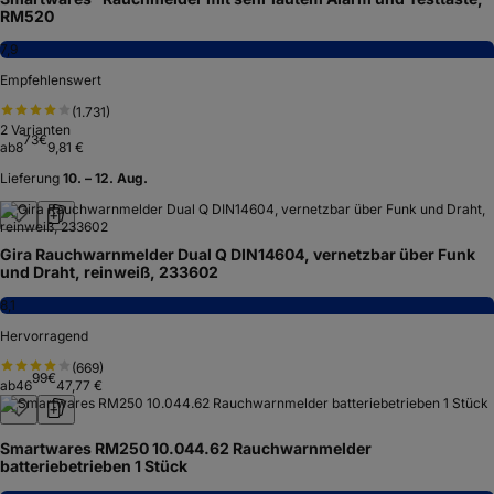
RM520
7,9
Empfehlenswert
(
1.731
)
2
Varianten
73
€
ab
8
9,81 €
Lieferung
10. – 12. Aug.
Gira Rauchwarnmelder Dual Q DIN14604, vernetzbar über Funk
und Draht, reinweiß, 233602
8,1
Hervorragend
(
669
)
99
€
ab
46
47,77 €
Smartwares RM250 10.044.62 Rauchwarnmelder
batteriebetrieben 1 Stück