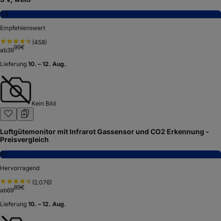
7,9
Empfehlenswert
(
458
)
99
€
ab
39
Lieferung
10. – 12. Aug.
Kein Bild
Luftgütemonitor mit Infrarot Gassensor und CO2 Erkennung -
Preisvergleich
8,1
Hervorragend
(
2.076
)
89
€
ab
69
Lieferung
10. – 12. Aug.