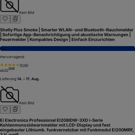
Kein Bild
Shelly Plus Smoke | Smarter WLAN- und Bluetooth-Rauchmelder
| Sofortige App-Benachrichtigung und akustische Warnungen |
Feuermelder | Kompaktes Design | Einfach Einzurichten
8,4
Hervorragend
(
526
)
99
€
ab
32
Lieferung
14. – 17. Aug.
Kein Bild
Ei Electronics Professional EI208IDW-3XD i-Serie
Kohlenmonoxidwarnmelder mit LCD-Display und fest
eingebauter Lithiumb. funkvernetzbar mit Funkmodul Ei200MRF,
3 V, weiß