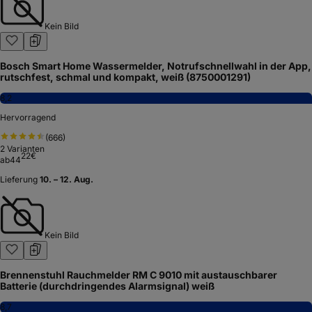
Kein Bild
Bosch Smart Home Wassermelder, Notrufschnellwahl in der App,
rutschfest, schmal und kompakt, weiß (8750001291)
8,2
Hervorragend
(
666
)
2
Varianten
22
€
ab
44
Lieferung
10. – 12. Aug.
Kein Bild
Brennenstuhl Rauchmelder RM C 9010 mit austauschbarer
Batterie (durchdringendes Alarmsignal) weiß
8,7