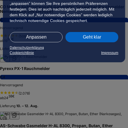
„anpassen” können Sie Ihre persönlichen Präferenzen
CO Melder Kohlenmonoxid Gasmelder Gaswarner Rauchmelder
festlegen. Dies ist auch nachträglich jederzeit möglich. Mit
Nemaxx nach DIN EN50291
dem Klick auf „Nur notwendige Cookies” werden lediglich
8,2
technisch notwendige Cookies gespeichert.
Hervorragend
(
506
)
Anpassen
Geht klar
90
€
ab
19
Datenschutzerklärung
Lieferung
11. – 12. Aug.
Cookierichtlinie
Impressum
Pyrexx PX-1 Rauchmelder
8,4
Hervorragend
(
2.078
)
38
€
ab
24
Lieferung
10. – 12. Aug.
AS-Schwabe Gasmelder H-AL 8300, Propan, Butan, Ether