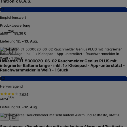
Thitronik G.A.S.
7,7
Empfehlenswert
Produktbewertung
25
€
ab
99
99,36 €
Lieferung
12. – 13. Aug.
Hekatron 31-5000020-06-02 Rauchmelder Genius PLUS mit
integrierter Batterie lange - inkl. 1 x Klebepad - App-unterstützt -
Rauchwarnmelder in Weiß - 1 Stück
8,3
Hervorragend
(
7.924
)
36
€
ab
24
Lieferung
10. – 12. Aug.
Smartwares -Rauchmelder mit sehr lautem Alarm und Testtaste,