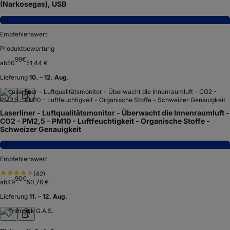
(Narkosegas), USB
7,6
Empfehlenswert
Produktbewertung
99
€
ab
50
51,44 €
Lieferung
10. – 12. Aug.
Laserliner - Luftqualitätsmonitor - Überwacht die Innenraumluft -
CO2 - PM2,5 - PM10 - Luftfeuchtigkeit - Organische Stoffe -
Schweizer Genauigkeit
7,9
Empfehlenswert
(
42
)
90
€
ab
49
50,76 €
Lieferung
11. – 12. Aug.