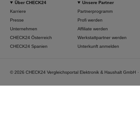
Über CHECK24
Unsere Partner
Karriere
Partnerprogramm
Presse
Profi werden
Unternehmen
Affiliate werden
CHECK24 Österreich
Werkstattpartner werden
CHECK24 Spanien
Unterkunft anmelden
©
2026
CHECK24 Vergleichsportal Elektronik & Haushalt GmbH