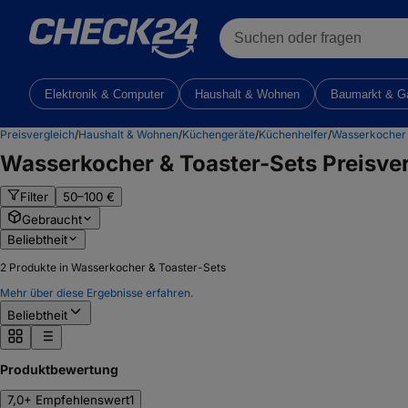
Suchen oder fragen
Elektronik & Computer
Haushalt & Wohnen
Baumarkt & G
Preisvergleich
/
Haushalt & Wohnen
/
Küchengeräte
/
Küchenhelfer
/
Wasserkocher 
Wasserkocher & Toaster-Sets
Preisver
Filter
50–100 €
Gebraucht
Beliebtheit
2
Produkte in Wasserkocher & Toaster-Sets
Mehr über diese Ergebnisse erfahren.
Beliebtheit
Produktbewertung
7,0+ Empfehlenswert
1