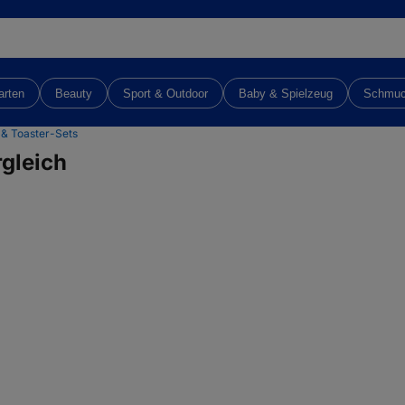
arten
Beauty
Sport & Outdoor
Baby & Spielzeug
Schmu
& Toaster-Sets
gleich