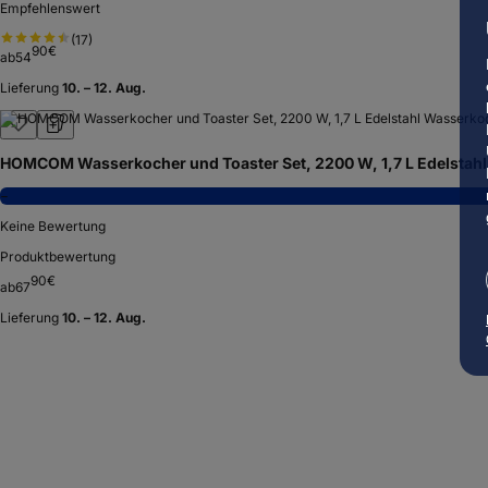
Empfehlenswert
(
17
)
90
€
ab
54
Lieferung
10. – 12. Aug.
HOMCOM Wasserkocher und Toaster Set, 2200 W, 1,7 L Edelstahl
−
Keine Bewertung
Produktbewertung
90
€
ab
67
Lieferung
10. – 12. Aug.