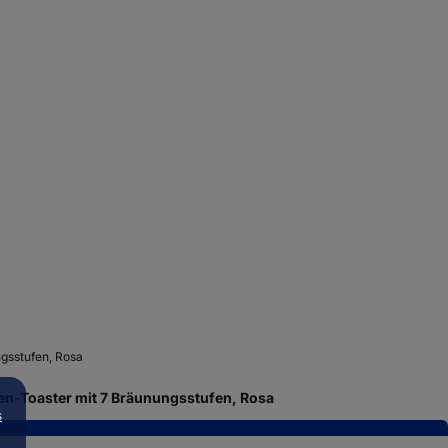
n-Toaster mit 7 Bräunungsstufen, Rosa
s