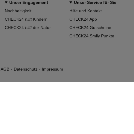
Unser Engagement
Unser Service für Sie
Nachhaltigkeit
Hilfe und Kontakt
CHECK24
hilft
Kindern
CHECK24 App
CHECK24
hilft
der Natur
CHECK24 Gutscheine
CHECK24 Smily Punkte
AGB
Datenschutz
Impressum