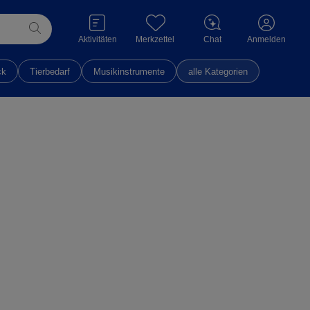
Aktivitäten
Merkzettel
Chat
Anmelden
ck
Tierbedarf
Musikinstrumente
alle Kategorien