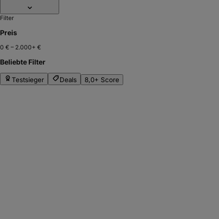
Filter
Preis
0 €
–
2.000+ €
Beliebte Filter
Testsieger
Deals
8,0+ Score