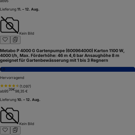
ab
95
Lieferung
11. – 12. Aug.
Kein Bild
Metabo P 4000 G Gartenpumpe (600964000) Karton 1100 W,
4000 l/h, Max. Förderhöhe: 46 m 4,6 bar Ansaughöhe 8 m
geeignet für Gartenbewässerung mit 1 bis 3 Regnern
8,6
Hervorragend
(
1.097
)
39
€
ab
95
98,35 €
Lieferung
10. – 12. Aug.
Kein Bild