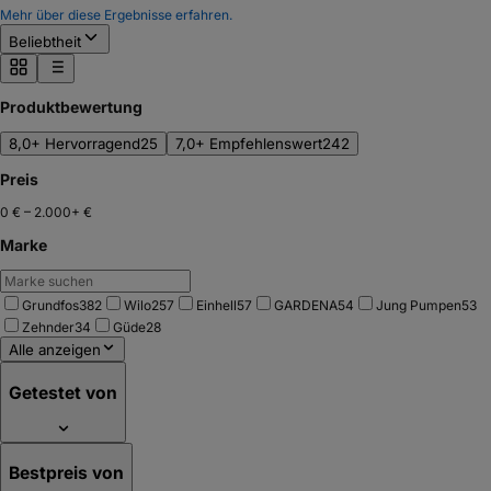
Mehr über diese Ergebnisse erfahren.
Beliebtheit
Produktbewertung
8,0+ Hervorragend
25
7,0+ Empfehlenswert
242
Preis
0 €
–
2.000+ €
Marke
Grundfos
382
Wilo
257
Einhell
57
GARDENA
54
Jung Pumpen
53
Zehnder
34
Güde
28
Alle anzeigen
Getestet von
Bestpreis von