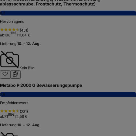
ablassschraube, Frostschutz, Thermoschutz)
8,2
Hervorragend
(
451
)
10
€
ab
108
111,64 €
Lieferung
10. – 12. Aug.
Kein Bild
Metabo P 2000 G Bewässerungspumpe
7,9
Empfehlenswert
(
231
)
98
€
ab
71
74,58 €
Lieferung
10. – 12. Aug.