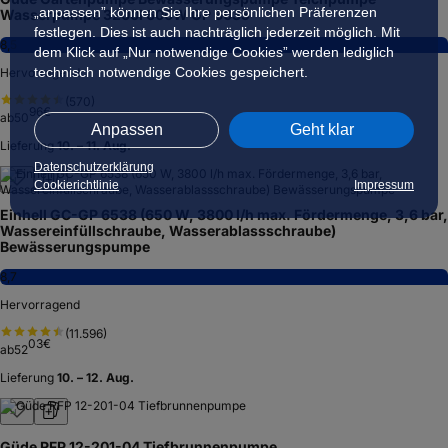
„anpassen” können Sie Ihre persönlichen Präferenzen
Wasserpumpe 3200l 600W GP 6035
festlegen. Dies ist auch nachträglich jederzeit möglich. Mit
8,5
dem Klick auf „Nur notwendige Cookies” werden lediglich
technisch notwendige Cookies gespeichert.
Hervorragend
(
570
)
96
€
ab
50
Anpassen
Geht klar
Lieferung
10. – 11. Aug.
Datenschutzerklärung
Cookierichtlinie
Impressum
Einhell GC-GP 6538 (650 W, 3800 l/h max. Fördermenge, 3,6 bar,
Wassereinfüllschraube, Wasserablassschraube)
Bewässerungspumpe
8,7
Hervorragend
(
11.596
)
03
€
ab
52
Lieferung
10. – 12. Aug.
Güde RFP 12-201-04 Tiefbrunnenpumpe