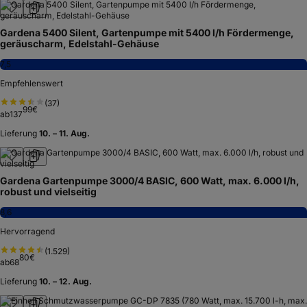
Gardena 5400 Silent, Gartenpumpe mit 5400 l/h Fördermenge,
geräuscharm, Edelstahl-Gehäuse
7,5
Empfehlenswert
(
37
)
99
€
ab
137
Lieferung
10. – 11. Aug.
Gardena Gartenpumpe 3000/4 BASIC, 600 Watt, max. 6.000 l/h,
robust und vielseitig
8,6
Hervorragend
(
1.529
)
80
€
ab
68
Lieferung
10. – 12. Aug.