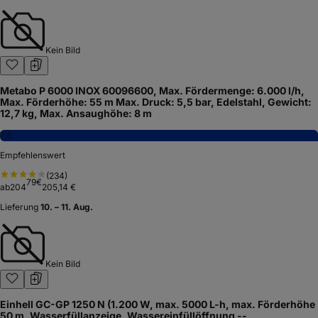
Kein Bild
Metabo P 6000 INOX 60096600, Max. Fördermenge: 6.000 l/h,
Max. Förderhöhe: 55 m Max. Druck: 5,5 bar, Edelstahl, Gewicht:
12,7 kg, Max. Ansaughöhe: 8 m
7,8
Empfehlenswert
(
234
)
79
€
ab
204
205,14 €
Lieferung
10. – 11. Aug.
Kein Bild
Einhell GC-GP 1250 N (1.200 W, max. 5000 L-h, max. Förderhöhe
50 m, Wasserfüllanzeige, Wassereinfüllöffnung --