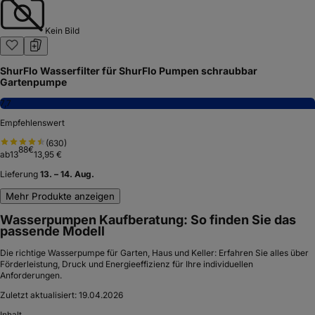
Kein Bild
ShurFlo Wasserfilter für ShurFlo Pumpen schraubbar
Gartenpumpe
7,7
Empfehlenswert
(
630
)
88
€
ab
13
13,95 €
Lieferung
13. – 14. Aug.
Mehr Produkte anzeigen
Wasserpumpen Kaufberatung: So finden Sie das
passende Modell
Die richtige Wasserpumpe für Garten, Haus und Keller: Erfahren Sie alles über
Förderleistung, Druck und Energieeffizienz für Ihre individuellen
Anforderungen.
Zuletzt aktualisiert:
19.04.2026
Inhalt