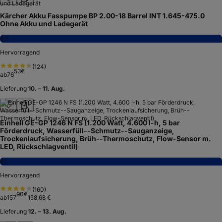
Kärcher Akku Fasspumpe BP 2.00-18 Barrel INT 1.645-475.0
Ohne Akku und Ladegerät
8,3
Hervorragend
(
124
)
53
€
ab
76
Lieferung
10. – 11. Aug.
Einhell GE-GP 1246 N FS (1.200 Watt, 4.600 l-h, 5 bar
Förderdruck, Wasserfüll--Schmutz--Sauganzeige,
Trockenlaufsicherung, Brüh--Thermoschutz, Flow-Sensor m.
LED, Rückschlagventil)
8,1
Hervorragend
(
160
)
90
€
ab
157
158,68 €
Lieferung
12. – 13. Aug.