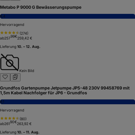
Metabo P 9000 G Bewässerungspumpe
8,4
Hervorragend
(
274
)
99
€
ab
257
259,42 €
Lieferung
10. – 12. Aug.
Kein Bild
Grundfos Gartenpumpe Jetpumpe JP5-48 230V 99458769 mit
1,5m Kabel Nachfolger für JP6 - Grundfos
8,1
Hervorragend
(
80
)
90
€
ab
261
263,92 €
Lieferung
10. – 11. Aug.