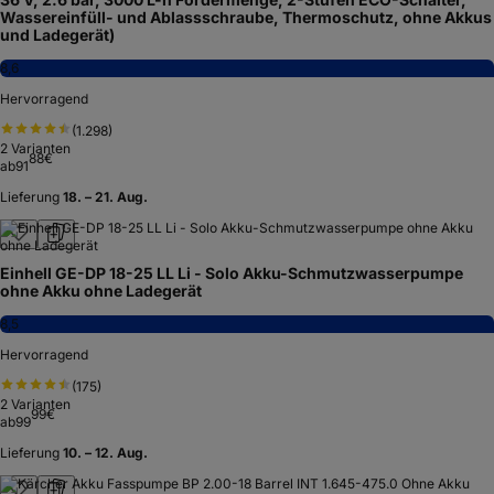
Wassereinfüll- und Ablassschraube, Thermoschutz, ohne Akkus
und Ladegerät)
8,6
Hervorragend
(
1.298
)
2
Varianten
88
€
ab
91
Lieferung
18. – 21. Aug.
Einhell GE-DP 18-25 LL Li - Solo Akku-Schmutzwasserpumpe
ohne Akku ohne Ladegerät
8,5
Hervorragend
(
175
)
2
Varianten
99
€
ab
99
Lieferung
10. – 12. Aug.