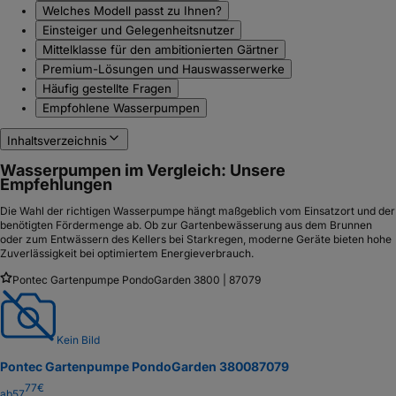
Welches Modell passt zu Ihnen?
Einsteiger und Gelegenheitsnutzer
Mittelklasse für den ambitionierten Gärtner
Premium-Lösungen und Hauswasserwerke
Häufig gestellte Fragen
Empfohlene Wasserpumpen
Inhaltsverzeichnis
Wasserpumpen im Vergleich: Unsere
Empfehlungen
Die Wahl der richtigen Wasserpumpe hängt maßgeblich vom Einsatzort und der
benötigten Fördermenge ab. Ob zur Gartenbewässerung aus dem Brunnen
oder zum Entwässern des Kellers bei Starkregen, moderne Geräte bieten hohe
Zuverlässigkeit bei optimiertem Energieverbrauch.
Pontec Gartenpumpe PondoGarden 3800 | 87079
Kein Bild
Pontec Gartenpumpe PondoGarden 3800
87079
77
€
ab
57