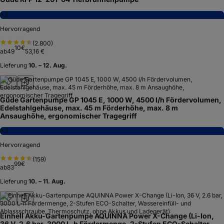
8,6
Hervorragend
(
2.800
)
10
€
ab
49
53,16 €
Lieferung
10. – 12. Aug.
Güde Gartenpumpe GP 1045 E, 1000 W, 4500 l/h Fördervolumen,
Edelstahlgehäuse, max. 45 m Förderhöhe, max. 8 m
Ansaughöhe, ergonomischer Tragegriff
8,5
Hervorragend
(
159
)
99
€
ab
83
Lieferung
10. – 11. Aug.
Einhell Akku-Gartenpumpe AQUINNA Power X-Change (Li-Ion,
36 V, 2.6 bar, 3000 L-h Fördermenge, 2-Stufen ECO-Schalter,