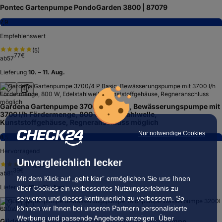
Pontec Gartenpumpe PondoGarden 3800 | 87079
7,9
Empfehlenswert
(
5
)
77
€
ab
57
Lieferung
10. – 11. Aug.
Gardena Gartenpumpe 3700/4 P Basic, Bewässerungspumpe mit
3700 l/h Fördermenge, 800 W, Edelstahlwelle,
Kunststoffgehäuse, Regneranschluss möglich
Nur notwendige Cookies
8,5
Hervorragend
Unvergleichlich lecker
(
264
)
39
€
ab
81
Mit dem Klick auf „geht klar” ermöglichen Sie uns Ihnen
Lieferung
10. – 12. Aug.
über Cookies ein verbessertes Nutzungserlebnis zu
servieren und dieses kontinuierlich zu verbessern. So
können wir Ihnen bei unseren Partnern personalisierte
Werbung und passende Angebote anzeigen. Über
Güde Gartenpumpe Bewässerungspumpe Teichpumpe