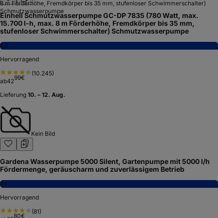
Einhell Schmutzwasserpumpe GC-DP 7835 (780 Watt, max.
15.700 l-h, max. 8 m Förderhöhe, Fremdkörper bis 35 mm,
stufenloser Schwimmerschalter) Schmutzwasserpumpe
8,6
Hervorragend
(
10.245
)
99
€
ab
42
Lieferung
10. – 12. Aug.
Kein Bild
Gardena Wasserpumpe 5000 Silent, Gartenpumpe mit 5000 l/h
Fördermenge, geräuscharm und zuverlässigem Betrieb
8,1
Hervorragend
(
81
)
80
€