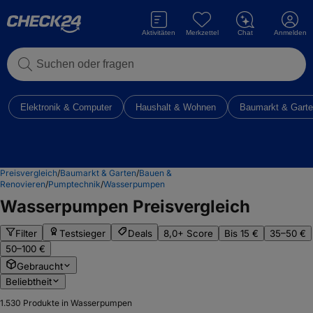
Aktivitäten
Merkzettel
Chat
Anmelden
Suchen oder fragen
Elektronik & Computer
Haushalt & Wohnen
Baumarkt & Gart
Preisvergleich
/
Baumarkt & Garten
/
Bauen &
Renovieren
/
Pumptechnik
/
Wasserpumpen
Wasserpumpen
Preisvergleich
Filter
Testsieger
Deals
8,0+ Score
Bis 15 €
35–50 €
50–100 €
Gebraucht
Beliebtheit
1.530
Produkte in Wasserpumpen