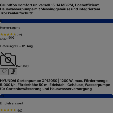
Grundfos Comfort universell 15-14 MB PM, Hocheffizienz
Hauswasserpumpe mit Messinggehäuse und integriertem
Trockenlaufschutz
8,1
Hervorragend
(
82
)
90
€
ab
125
Lieferung
10. – 12. Aug.
Kein Bild
HYUNDAI Gartenpumpe GP12050 | 1200 W, max. Fördermenge
5.000 l/h, Förderhöhe 50 m, Edelstahl-Gehäuse, Wasserpumpe
für Gartenbewässerung und Hauswasserversorgung
7,9
Empfehlenswert
(
60
)