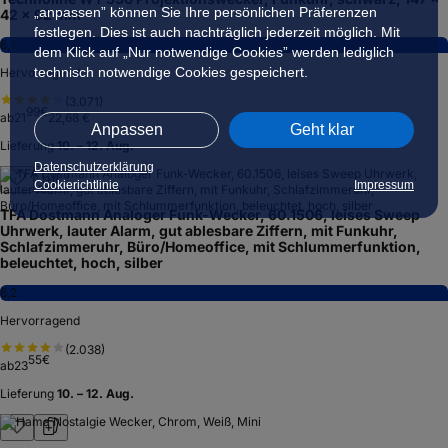
„anpassen” können Sie Ihre persönlichen Präferenzen
42 x 92 mm
festlegen. Dies ist auch nachträglich jederzeit möglich. Mit
8,4
dem Klick auf „Nur notwendige Cookies” werden lediglich
technisch notwendige Cookies gespeichert.
Hervorragend
(
3.071
)
99
€
ab
21
22,68 €
Anpassen
Geht klar
Lieferung
10. – 12. Aug.
Datenschutzerklärung
Cookierichtlinie
Impressum
TFA Dostmann Analoger Funk-Wecker, 60.1506, leises Sweep
Uhrwerk, lauter Alarm, gut ablesbare Ziffern, mit Funkuhr,
Schlafzimmeruhr, Büro/Homeoffice, mit Schlummerfunktion,
beleuchtet, hoch, silber
8,2
Hervorragend
(
2.038
)
55
€
ab
23
Lieferung
10. – 12. Aug.