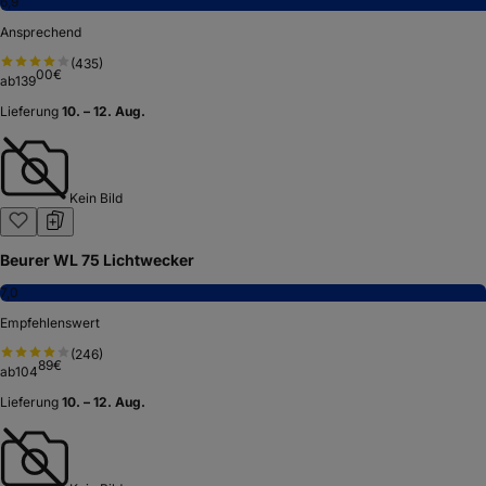
6,9
Ansprechend
(
435
)
00
€
ab
139
Lieferung
10. – 12. Aug.
Kein Bild
Beurer WL 75 Licht­we­cker
7,0
Empfehlenswert
(
246
)
89
€
ab
104
Lieferung
10. – 12. Aug.