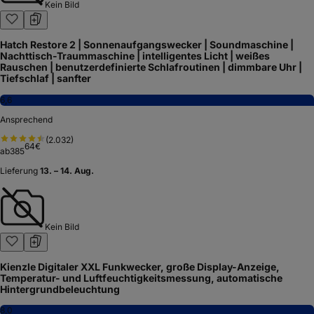
Kein Bild
Hatch Restore 2 | Sonnenaufgangswecker | Soundmaschine |
Nachttisch-Traummaschine | intelligentes Licht | weißes
Rauschen | benutzerdefinierte Schlafroutinen | dimmbare Uhr |
Tiefschlaf | sanfter
6,6
Ansprechend
(
2.032
)
64
€
ab
385
Lieferung
13. – 14. Aug.
Kein Bild
Kienzle Digitaler XXL Funkwecker, große Display-Anzeige,
Temperatur- und Luftfeuchtigkeitsmessung, automatische
Hintergrundbeleuchtung
8,0