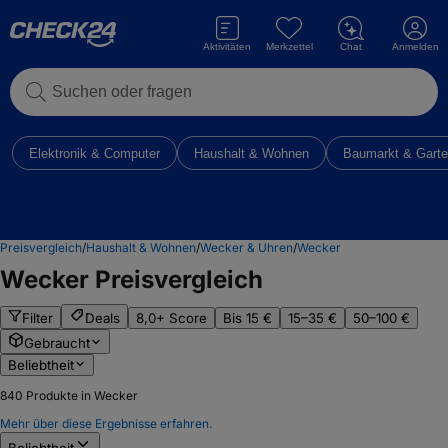
Aktivitäten
Merkzettel
Chat
Anmelden
Suchen oder fragen
Elektronik & Computer
Haushalt & Wohnen
Baumarkt & Gart
Preisvergleich
/
Haushalt & Wohnen
/
Wecker & Uhren
/
Wecker
Wecker
Preisvergleich
Filter
Deals
8,0+ Score
Bis 15 €
15–35 €
50–100 €
Gebraucht
Beliebtheit
840
Produkte in Wecker
Mehr über diese Ergebnisse erfahren.