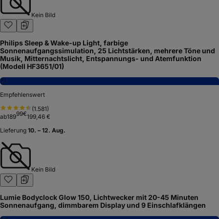
Kein Bild
Philips Sleep & Wake-up Light, farbige
Sonnenaufgangssimulation, 25 Lichtstärken, mehrere Töne und
Musik, Mitternachtslicht, Entspannungs- und Atemfunktion
(Modell HF3651/01)
7,1
Empfehlenswert
(
1.581
)
99
€
ab
189
199,46 €
Lieferung
10. – 12. Aug.
Kein Bild
Lumie Bodyclock Glow 150, Lichtwecker mit 20-45 Minuten
Sonnenaufgang, dimmbarem Display und 9 Einschlafklängen