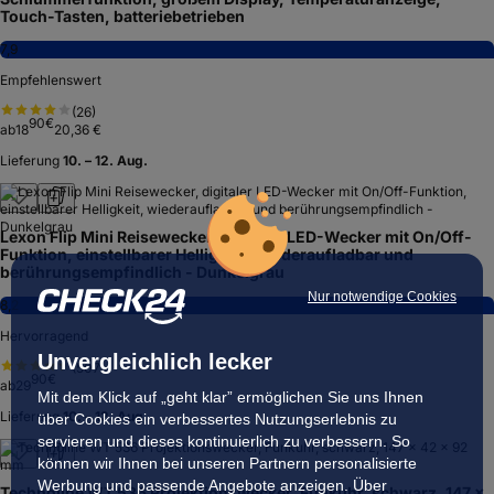
Touch-Tasten, batteriebetrieben
7,9
Empfehlenswert
(
26
)
90
€
ab
18
20,36 €
Lieferung
10. – 12. Aug.
Lexon Flip Mini Reisewecker, digitaler LED-Wecker mit On/Off-
Funktion, einstellbarer Helligkeit, wiederaufladbar und
berührungsempfindlich - Dunkelgrau
Nur notwendige Cookies
8,2
Hervorragend
Unvergleichlich lecker
(
507
)
90
€
ab
29
Mit dem Klick auf „geht klar” ermöglichen Sie uns Ihnen
Lieferung
10. – 12. Aug.
über Cookies ein verbessertes Nutzungserlebnis zu
servieren und dieses kontinuierlich zu verbessern. So
können wir Ihnen bei unseren Partnern personalisierte
Werbung und passende Angebote anzeigen. Über
Technoline WT 536 Projektionswecker, Funkuhr, schwarz, 147 x