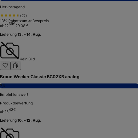
Hervorragend
(
27
)
13
% Rabatt
zum ⌀-Bestpreis
39
€
ab
22
29,08 €
Lieferung
13. – 14. Aug.
Kein Bild
Braun Wecker Classic BC02XB analog
7,6
Empfehlenswert
Produktbewertung
43
€
ab
25
Lieferung
10. – 12. Aug.