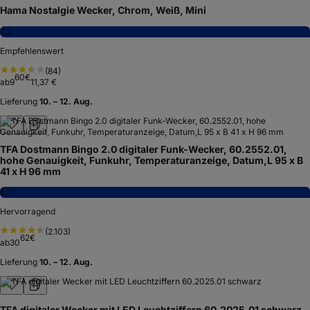
Hama Nostalgie Wecker, Chrom, Weiß, Mini
7,2
Empfehlenswert
(
84
)
60
€
ab
9
11,37 €
Lieferung
10. – 12. Aug.
TFA Dostmann Bingo 2.0 digitaler Funk-Wecker, 60.2552.01,
hohe Genauigkeit, Funkuhr, Temperaturanzeige, Datum,L 95 x B
41 x H 96 mm
8,7
Hervorragend
(
2.103
)
62
€
ab
30
Lieferung
10. – 12. Aug.
TFA digitaler Wecker mit LED Leuchtziffern 60.2025.01 schwarz