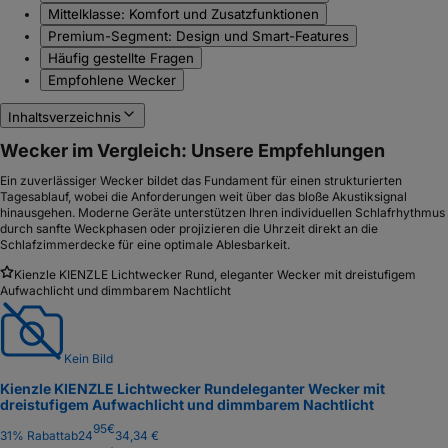
Mittelklasse: Komfort und Zusatzfunktionen
Premium-Segment: Design und Smart-Features
Häufig gestellte Fragen
Empfohlene Wecker
Inhaltsverzeichnis
Wecker im Vergleich: Unsere Empfehlungen
Ein zuverlässiger Wecker bildet das Fundament für einen strukturierten
Tagesablauf, wobei die Anforderungen weit über das bloße Akustiksignal
hinausgehen. Moderne Geräte unterstützen Ihren individuellen Schlafrhythmus
durch sanfte Weckphasen oder projizieren die Uhrzeit direkt an die
Schlafzimmerdecke für eine optimale Ablesbarkeit.
Kienzle KIENZLE Lichtwecker Rund, eleganter Wecker mit dreistufigem
Aufwachlicht und dimmbarem Nachtlicht
Kein Bild
Kienzle KIENZLE Lichtwecker Rund
eleganter Wecker mit
dreistufigem Aufwachlicht und dimmbarem Nachtlicht
95
€
31
% Rabatt
ab
24
34,34 €