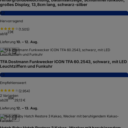
großes Display, 13,8cm lang, schwarz-silber
8,2
Hervorragend
(
1.505
)
23
€
ab
18
Lieferung
10. – 12. Aug.
TFA Dostmann Funkwecker ICON TFA 60.2543, schwarz, mit LED
Leuchtziffern und Funkuhr
7,9
Empfehlenswert
(
2.954
)
2
Varianten
99
€
ab
28
29,13 €
Lieferung
12. – 13. Aug.
Hatch Baby Hatch Restore 3 Kakao, Wecker mit beruhigendem