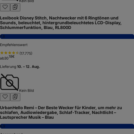
Kein Bild
Lexibook Disney Stitch, Nachtwecker mit 6 Ringtönen und
Sounds, beleuchtet, hintergrundbeleuchtetes LCD-Display,
Schlummerfunktion, Blau, RL800D
7,8
Empfehlenswert
(
17.775
)
18
€
ab
30
Lieferung
10. – 12. Aug.
Kein Bild
UrbanHello Remi – Der Beste Wecker für Kinder, um mehr zu
schlafen, Audiowiedergabe, Schlaf-Tracker, Nachtlicht –
Lautsprecher Musik – Blau
6,9