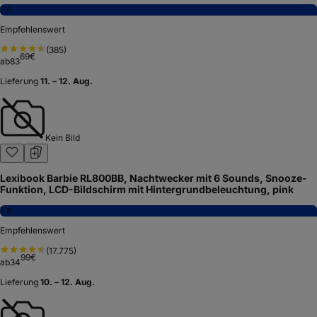
7,6
Empfehlenswert
(
385
)
69
€
ab
83
Lieferung
11. – 12. Aug.
Kein Bild
Lexibook Barbie RL800BB, Nachtwecker mit 6 Sounds, Snooze-
Funktion, LCD-Bildschirm mit Hintergrundbeleuchtung, pink
7,8
Empfehlenswert
(
17.775
)
99
€
ab
34
Lieferung
10. – 12. Aug.