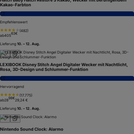
Kakao-Farbton
7,2
Empfehlenswert
(
482
)
63
€
ab
405
Lieferung
10. – 12. Aug.
LEXIBOOK Disney Stitch Angel Digitaler Wecker mit Nachtlicht,
Rosa, 3D-Design und Schlummer-Funktion
8,0
Hervorragend
(
17.775
)
98
€
ab
28
29,24 €
Lieferung
10. – 12. Aug.
Nintendo Sound Clock: Alarmo