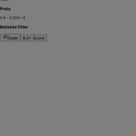
Preis
0 €
–
2.000+ €
Beliebte Filter
Deals
8,0+ Score