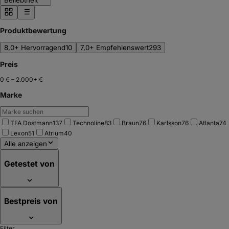
Beliebtheit
Produktbewertung
8,0+ Hervorragend
10
7,0+ Empfehlenswert
293
Preis
0 €
–
2.000+ €
Marke
TFA Dostmann
137
Technoline
83
Braun
76
Karlsson
76
Atlanta
74
Lexon
51
Atrium
40
Alle anzeigen
Getestet von
Bestpreis von
Filter