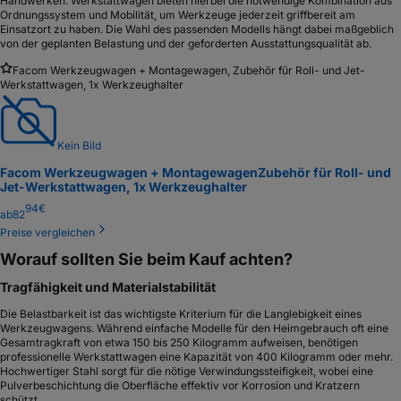
Handwerken. Werkstattwagen bieten hierbei die notwendige Kombination aus
Ordnungssystem und Mobilität, um Werkzeuge jederzeit griffbereit am
Einsatzort zu haben. Die Wahl des passenden Modells hängt dabei maßgeblich
von der geplanten Belastung und der geforderten Ausstattungsqualität ab.
Facom Werkzeugwagen + Montagewagen, Zubehör für Roll- und Jet-
Werkstattwagen, 1x Werkzeughalter
Kein Bild
Facom Werkzeugwagen + Montagewagen
Zubehör für Roll- und
Jet-Werkstattwagen, 1x Werkzeughalter
94
€
ab
82
Preise vergleichen
Worauf sollten Sie beim Kauf achten?
Tragfähigkeit und Materialstabilität
Die Belastbarkeit ist das wichtigste Kriterium für die Langlebigkeit eines
Werkzeugwagens. Während einfache Modelle für den Heimgebrauch oft eine
Gesamtragkraft von etwa 150 bis 250 Kilogramm aufweisen, benötigen
professionelle Werkstattwagen eine Kapazität von 400 Kilogramm oder mehr.
Hochwertiger Stahl sorgt für die nötige Verwindungssteifigkeit, wobei eine
Pulverbeschichtung die Oberfläche effektiv vor Korrosion und Kratzern
schützt.