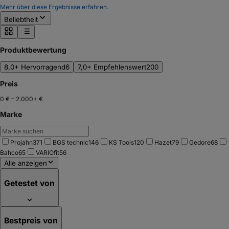
Mehr über diese Ergebnisse erfahren.
Beliebtheit
Produktbewertung
8,0+ Hervorragend
6
7,0+ Empfehlenswert
200
Preis
0 €
–
2.000+ €
Marke
Projahn
371
BGS technic
146
KS Tools
120
Hazet
79
Gedore
68
Bahco
65
VARIOfit
56
Alle anzeigen
Getestet von
Bestpreis von