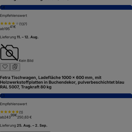
7,4
Empfehlenswert
(
137
)
41
€
ab
195
Lieferung
11. – 12. Aug.
Kein Bild
Fetra Tischwagen, Ladefläche 1000 x 600 mm, mit
Holzwerkstoffplatten in Buchendekor, pulverbeschichtet blau
RAL 5007, Tragkraft 80 kg
7,3
Empfehlenswert
(
1
)
99
€
ab
243
250,63 €
Lieferung
25. Aug. – 2. Sep.