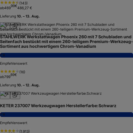
(
143
)
99
€
ab
469
486,27 €
Lieferung
10. – 13. Aug.
STAHLWERK Werkstattwagen Phoenix 260 mit 7 Schubladen und
Seitenfach bestückt mit einem 260-teiligem Premium-Werkzeug-
Sortiment aus hochwertigem Chrom-Vanadium
7,8
Empfehlenswert
(
16
)
89
€
ab
799
Lieferung
10. – 12. Aug.
KETER 237007 Werkzeugwagen Herstellerfarbe:Schwarz
7,8
Empfehlenswert
(
1.913
)