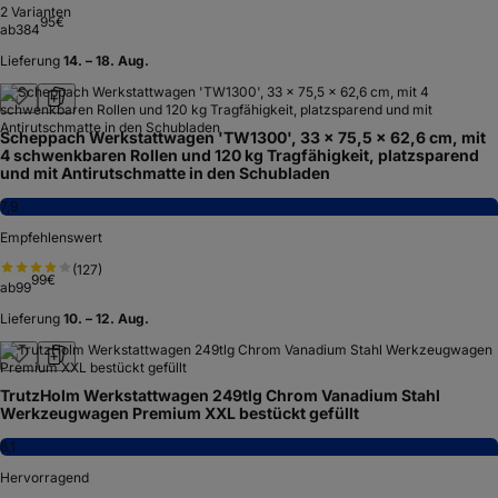
2
Varianten
95
€
ab
384
Lieferung
14. – 18. Aug.
Scheppach Werkstattwagen 'TW1300', 33 x 75,5 x 62,6 cm, mit
4 schwenkbaren Rollen und 120 kg Tragfähigkeit, platzsparend
und mit Antirutschmatte in den Schubladen
7,9
Empfehlenswert
(
127
)
99
€
ab
99
Lieferung
10. – 12. Aug.
TrutzHolm Werkstattwagen 249tlg Chrom Vanadium Stahl
Werkzeugwagen Premium XXL bestückt gefüllt
8,1
Hervorragend