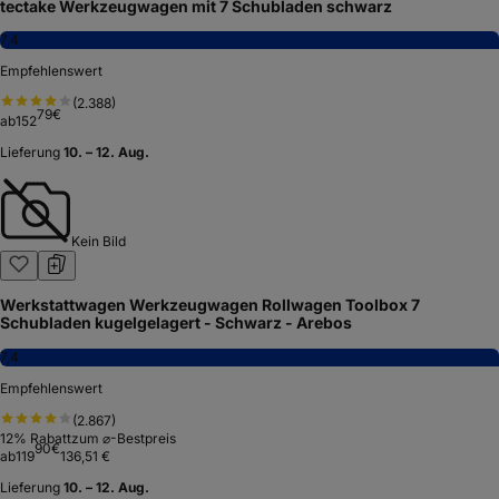
tectake Werkzeugwagen mit 7 Schubladen schwarz
7,4
Empfehlenswert
(
2.388
)
79
€
ab
152
Lieferung
10. – 12. Aug.
Kein Bild
Werkstattwagen Werkzeugwagen Rollwagen Toolbox 7
Schubladen kugelgelagert - Schwarz - Arebos
7,4
Empfehlenswert
(
2.867
)
12
% Rabatt
zum ⌀-Bestpreis
90
€
ab
119
136,51 €
Lieferung
10. – 12. Aug.