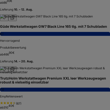
93
€
ab
86
Lieferung
10. – 12. Aug.
Güde Werkstattwagen GW7 Black Line 165 tlg. mit 7 Schubladen
8,1
Hervorragend
Produktbewertung
90
€
ab
466
Lieferung
14. – 20. Aug.
TrutzHolm Werkstattwagen Premium XXL leer Werkzeugwagen
robust & vielseitig einsetzbar
7,8
Empfehlenswert
(
67
)
40
€
ab
310