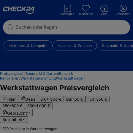
Aktivitäten
Merkzettel
Chat
Anmelden
Suchen oder fragen
Elektronik & Computer
Haushalt & Wohnen
Baumarkt & Gart
Preisvergleich
/
Baumarkt & Garten
/
Bauen &
Renovieren
/
Werkstatteinrichtung
/
Werkstattwagen
Werkstattwagen
Preisvergleich
Filter
Deals
8,0+ Score
Bis 150 €
150–350 €
350–500 €
500–1.000 €
Gebraucht
Beliebtheit
1.379
Produkte in Werkstattwagen