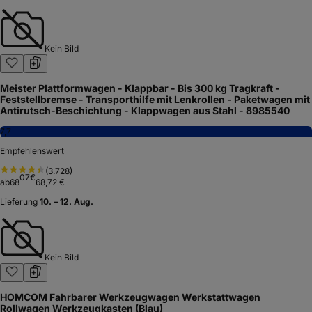
Kein Bild
Meister Plattformwagen - Klappbar - Bis 300 kg Tragkraft -
Feststellbremse - Transporthilfe mit Lenkrollen - Paketwagen mit
Antirutsch-Beschichtung - Klappwagen aus Stahl - 8985540
7,7
Empfehlenswert
(
3.728
)
07
€
ab
68
68,72 €
Lieferung
10. – 12. Aug.
Kein Bild
HOMCOM Fahrbarer Werkzeugwagen Werkstattwagen
Rollwagen Werkzeugkasten (Blau)