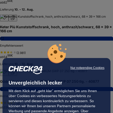
94
€
ab
82
Lieferung
10. – 12. Aug.
Keter Più Kunststoffschrank, hoch, anthrazit/schwarz, 68 x 39 x
166 cm
7,2
Empfehlenswert
(
2.981
)
98
€
ab
54
Lieferung
10. – 12. Aug.
Nur notwendige Cookies
Güde Werkstattwagen PREMIUM GWP 07 250 tlg. - 40877
Unvergleichlich lecker
8,6
Mit dem Klick auf „geht klar” ermöglichen Sie uns Ihnen
über Cookies ein verbessertes Nutzungserlebnis zu
Hervorragend
servieren und dieses kontinuierlich zu verbessern. So
(
8
)
90
€
können wir Ihnen bei unseren Partnern personalisierte
ab
334
338,86 €
Werbung und passende Angebote anzeigen. Über