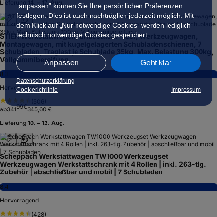
Lieferung
14. – 17. Aug.
„anpassen” können Sie Ihre persönlichen Präferenzen
festlegen. Dies ist auch nachträglich jederzeit möglich. Mit
dem Klick auf „Nur notwendige Cookies” werden lediglich
technisch notwendige Cookies gespeichert.
STIER Werkstattwagen, unbestückt - leer, Werkzeugwagen,
Montagewagen, mit kugelgelagerten Schubladenschienen, 7
Schubladen, Traglast je Schublade 35kg, Max. Belastung 300kg,
Vollgummibereifung
Anpassen
Geht klar
8,3
Datenschutzerklärung
Hervorragend
Cookierichtlinie
Impressum
(
506
)
99
€
ab
341
345,60 €
Lieferung
10. – 12. Aug.
Scheppach Werkstattwagen TW1000 Werkzeugset
Werkzeugwagen Werkstattschrank mit 4 Rollen | inkl. 263-tlg.
Zubehör | abschließbar und mobil | 7 Schubladen
8,4
Hervorragend
(
428
)