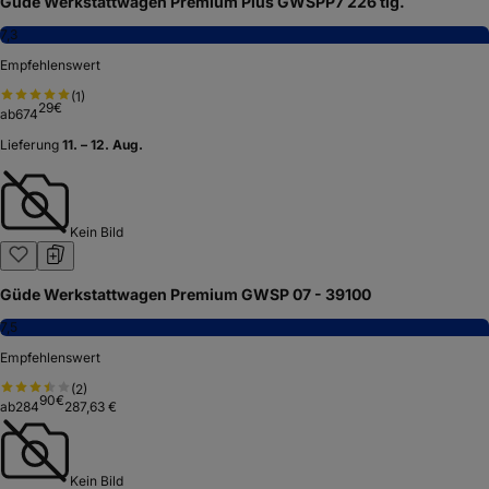
Güde Werkstattwagen Premium Plus GWSPP7 226 tlg.
7,3
Empfehlenswert
(
1
)
29
€
ab
674
Lieferung
11. – 12. Aug.
Kein Bild
Güde Werkstattwagen Premium GWSP 07 - 39100
7,5
Empfehlenswert
(
2
)
90
€
ab
284
287,63 €
Kein Bild