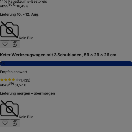
14
% Rabatt
zum ⌀-Bestpreis
90
€
ab
99
116,49 €
Lieferung
10. – 12. Aug.
Kein Bild
Keter Werkzeugwagen mit 3 Schubladen, 59 x 29 x 26 cm
7,4
Empfehlenswert
(
1.435
)
81
€
ab
49
51,57 €
Lieferung
morgen – übermorgen
Kein Bild