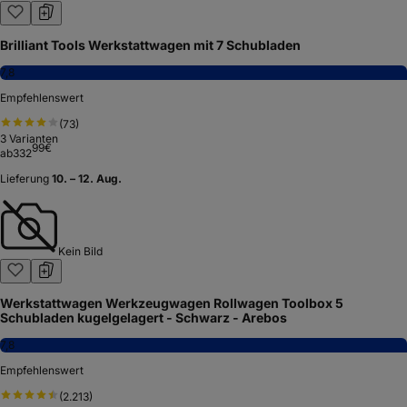
Brilliant Tools Werkstattwagen mit 7 Schubladen
7,8
Empfehlenswert
(
73
)
3
Varianten
99
€
ab
332
Lieferung
10. – 12. Aug.
Kein Bild
Werkstattwagen Werkzeugwagen Rollwagen Toolbox 5
Schubladen kugelgelagert - Schwarz - Arebos
7,8
Empfehlenswert
(
2.213
)