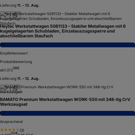
Lieferung
11. – 13. Aug.
Heytec Werkstattwagen 5081133 – Stabiler Metallwagen mit 6
kugelgelagerten Schubladen, Einzelauszugssperre und
abschließbarem Staufach
7,6
Empfehlenswert
Produktbewertung
98
€
ab
1.372
Lieferung
11. – 12. Aug.
BAMATO Premium Werkstattwagen WORK-550 mit 348-tlg CrV
Werkzeugset
6,8
Ansprechend
(
3
)
00
€