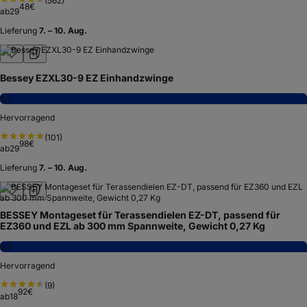
(
562
)
48
€
ab
29
Lieferung
7. – 10. Aug.
Bessey EZXL30-9 EZ Einhandzwinge
8,5
Hervorragend
(
101
)
98
€
ab
29
Lieferung
7. – 10. Aug.
BESSEY Montageset für Terassendielen EZ-DT, passend für
EZ360 und EZL ab 300 mm Spannweite, Gewicht 0,27 Kg
8,3
Hervorragend
(
9
)
92
€
ab
18