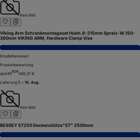
Kein Bild
Viking Arm Schrankmontageset Hubh.6-215mm Spreiz-W.150-
360mm VIKING ARM, Hardware Clamp Vise
7,7
Empfehlenswert
Produktbewertung
90
€
ab
449
465,37 €
Lieferung
7. – 10. Aug.
Kein Bild
BESSEY ST250 Deckenstütze"ST" 2500mm
8,1