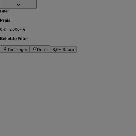
Filter
Preis
0 €
–
2.000+ €
Beliebte Filter
Testsieger
Deals
8,0+ Score