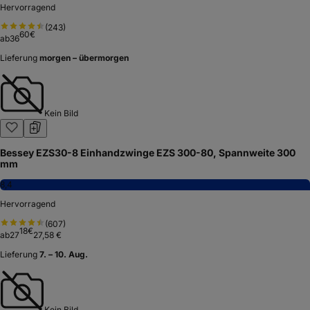
Hervorragend
(
243
)
60
€
ab
36
Lieferung
morgen – übermorgen
Kein Bild
Bessey EZS30-8 Einhandzwinge EZS 300-80, Spannweite 300
mm
8,4
Hervorragend
(
607
)
18
€
ab
27
27,58 €
Lieferung
7. – 10. Aug.
Kein Bild