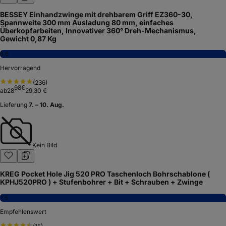
BESSEY Einhandzwinge mit drehbarem Griff EZ360-30,
Spannweite 300 mm Ausladung 80 mm, einfaches
Überkopfarbeiten, Innovativer 360° Dreh-Mechanismus,
Gewicht 0,87 Kg
8,6
Hervorragend
(
236
)
98
€
ab
28
29,30 €
Lieferung
7. – 10. Aug.
Kein Bild
KREG Pocket Hole Jig 520 PRO Taschenloch Bohrschablone (
KPHJ520PRO ) + Stufenbohrer + Bit + Schrauben + Zwinge
7,5
Empfehlenswert