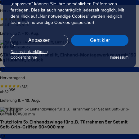
8,8
„anpassen” können Sie Ihre persönlichen Präferenzen
festlegen. Dies ist auch nachträglich jederzeit möglich. Mit
Hervorragend
dem Klick auf „Nur notwendige Cookies” werden lediglich
(
15
)
technisch notwendige Cookies gespeichert.
89
€
ab
44
45,81 €
Lieferung
7. – 10. Aug.
Anpassen
Geht klar
Datenschutzerklärung
STANLEY FATMAX Tradelift, Einhand-Montagewerkzeug mit 150
Cookierichtlinie
Impressum
kg Hubkraft, 2 Stück
8,9
Hervorragend
(
313
)
95
€
ab
32
Lieferung
8. – 10. Aug.
TrutzHolm 5x Einhandzwinge für z.B. Türrahmen 5er Set mit
Soft-Grip-Griffen 60x900 mm
7,8