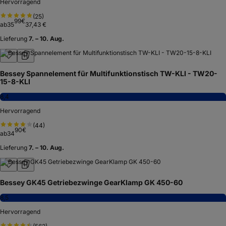
Hervorragend
(
25
)
99
€
ab
35
37,43 €
Lieferung
7. – 10. Aug.
Bessey Spannelement für Multifunktionstisch TW-KLI - TW20-
15-8-KLI
8,4
Hervorragend
(
44
)
90
€
ab
34
Lieferung
7. – 10. Aug.
Bessey GK45 Getriebezwinge GearKlamp GK 450-60
8,5
Hervorragend