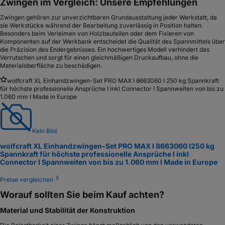
Zwingen im Vergleich: Unsere Empfehlungen
Zwingen gehören zur unverzichtbaren Grundausstattung jeder Werkstatt, da
sie Werkstücke während der Bearbeitung zuverlässig in Position halten.
Besonders beim Verleimen von Holzbauteilen oder dem Fixieren von
Komponenten auf der Werkbank entscheidet die Qualität des Spannmittels über
die Präzision des Endergebnisses. Ein hochwertiges Modell verhindert das
Verrutschen und sorgt für einen gleichmäßigen Druckaufbau, ohne die
Materialoberfläche zu beschädigen.
wolfcraft XL Einhandzwingen-Set PRO MAX I 8663060 I 250 kg Spannkraft
für höchste professionelle Ansprüche I inkl Connector I Spannweiten von bis zu
1.060 mm I Made in Europe
Kein Bild
wolfcraft XL Einhandzwingen-Set PRO MAX I 8663060 I
250 kg
Spannkraft für höchste professionelle Ansprüche I inkl
Connector I Spannweiten von bis zu 1.060 mm I Made in Europe
Preise vergleichen
Worauf sollten Sie beim Kauf achten?
Material und Stabilität der Konstruktion