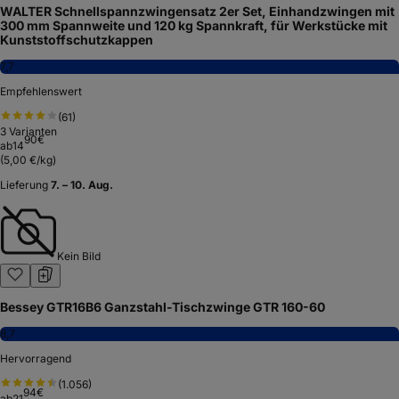
WALTER Schnellspannzwingensatz 2er Set, Einhandzwingen mit
300 mm Spannweite und 120 kg Spannkraft, für Werkstücke mit
Kunststoffschutzkappen
7,7
Empfehlenswert
(
61
)
3
Varianten
90
€
ab
14
(
5,00 €/kg
)
Lieferung
7. – 10. Aug.
Kein Bild
Bessey GTR16B6 Ganzstahl-Tischzwinge GTR 160-60
8,7
Hervorragend
(
1.056
)
94
€
ab
21