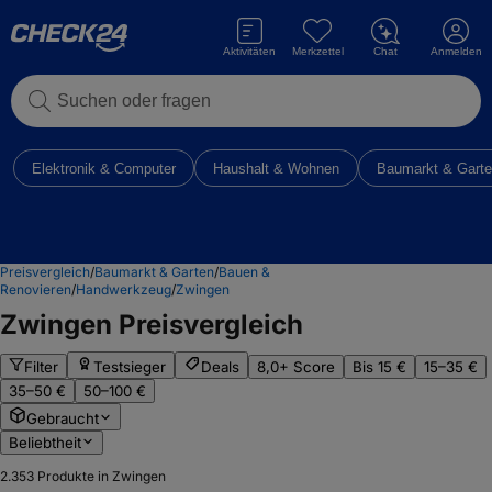
Aktivitäten
Merkzettel
Chat
Anmelden
Suchen oder fragen
Elektronik & Computer
Haushalt & Wohnen
Baumarkt & Gart
Preisvergleich
/
Baumarkt & Garten
/
Bauen &
Renovieren
/
Handwerkzeug
/
Zwingen
Zwingen
Preisvergleich
Filter
Testsieger
Deals
8,0+ Score
Bis 15 €
15–35 €
35–50 €
50–100 €
Gebraucht
Beliebtheit
2.353
Produkte in Zwingen