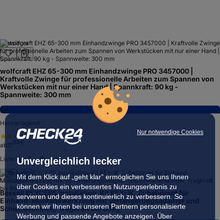
Testsieger
wolfcraft EHZ 65-300 mm Einhandzwinge PRO 3457000 |
Kraftvolle Zwinge für professionelle Arbeiten zum Spannen von
Werkstücken mit nur einer Hand | Spannkraft: 90 kg -
Spannweite: 300 mm
8,9
Hervorragend
Nur notwendige Cookies
(
2.795
)
94
€
ab
21
Lieferung
7. – 10. Aug.
Unvergleichlich lecker
Mit dem Klick auf „geht klar” ermöglichen Sie uns Ihnen
über Cookies ein verbessertes Nutzungserlebnis zu
Bessey BEYCEPS Installation-Kit BEY-IK, Zubehörset für
servieren und dieses kontinuierlich zu verbessern. So
Einhand-Montagewerkzeug mit Verlängerungsadapter und
können wir Ihnen bei unseren Partnern personalisierte
Schieneneinheit, Tragkraft bis 60kg
Werbung und passende Angebote anzeigen. Über