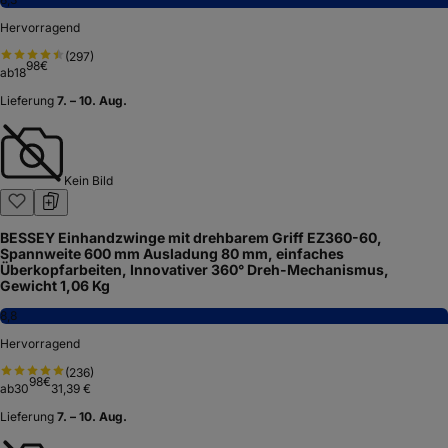
Hervorragend
(
297
)
98
€
ab
18
Lieferung
7. – 10. Aug.
Kein Bild
BESSEY Einhandzwinge mit drehbarem Griff EZ360-60,
Spannweite 600 mm Ausladung 80 mm, einfaches
Überkopfarbeiten, Innovativer 360° Dreh-Mechanismus,
Gewicht 1,06 Kg
8,8
Hervorragend
(
236
)
98
€
ab
30
31,39 €
Lieferung
7. – 10. Aug.