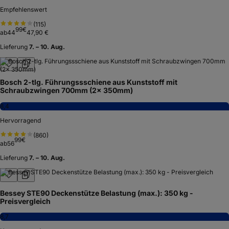
Empfehlenswert
(
115
)
99
€
ab
44
47,90 €
Lieferung
7. – 10. Aug.
Bosch 2-tlg. Führungssschiene aus Kunststoff mit
Schraubzwingen 700mm (2x 350mm)
8,4
Hervorragend
(
860
)
99
€
ab
56
Lieferung
7. – 10. Aug.
Bessey STE90 Deckenstütze Belastung (max.): 350 kg -
Preisvergleich
8,7