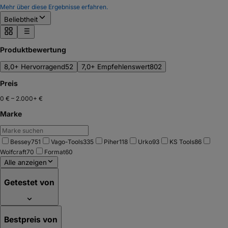
Mehr über diese Ergebnisse erfahren.
Beliebtheit
Produktbewertung
8,0+ Hervorragend
52
7,0+ Empfehlenswert
802
Preis
0 €
–
2.000+ €
Marke
Bessey
751
Vago-Tools
335
Piher
118
Urko
93
KS Tools
86
Wolfcraft
70
Format
60
Alle anzeigen
Getestet von
Bestpreis von