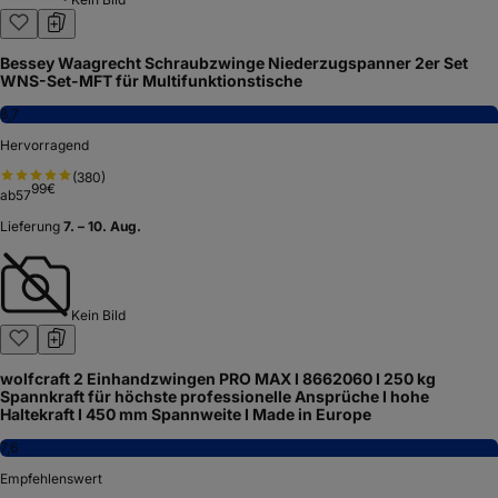
Bessey Waagrecht Schraubzwinge Niederzugspanner 2er Set
WNS-Set-MFT für Multifunktionstische
8,7
Hervorragend
(
380
)
99
€
ab
57
Lieferung
7. – 10. Aug.
Kein Bild
wolfcraft 2 Einhandzwingen PRO MAX I 8662060 I 250 kg
Spannkraft für höchste professionelle Ansprüche I hohe
Haltekraft I 450 mm Spannweite I Made in Europe
7,6
Empfehlenswert