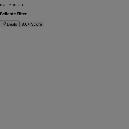
0 €
–
2.000+ €
Beliebte Filter
Deals
8,0+ Score