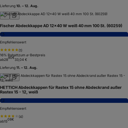
Lieferung
10. – 12. Aug.
Fischer Abdeckkappe AD 12x40 W weiß 40 mm 100 St. (60259)
7,5
Empfehlenswert
(
1
)
16
% Rabatt
zum ⌀-Bestpreis
90
€
ab
28
33,04 €
Lieferung
11. – 12. Aug.
HETTICH Abdeckkappen für Rastex 15 ohne Abdeckrand außer
Rastex 15 - 12, weiß
7,2
Empfehlenswert
(
4
)
08
€
ab
15