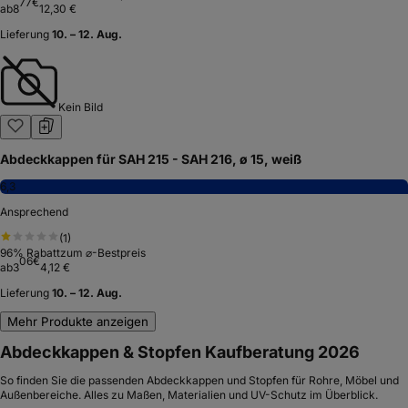
77
€
ab
8
12,30 €
Lieferung
10. – 12. Aug.
Kein Bild
Abdeckkappen für SAH 215 - SAH 216, ø 15, weiß
6,3
Ansprechend
(
1
)
96
% Rabatt
zum ⌀-Bestpreis
06
€
ab
3
4,12 €
Lieferung
10. – 12. Aug.
Mehr Produkte anzeigen
Abdeckkappen & Stopfen Kaufberatung 2026
So finden Sie die passenden Abdeckkappen und Stopfen für Rohre, Möbel und
Außenbereiche. Alles zu Maßen, Materialien und UV-Schutz im Überblick.