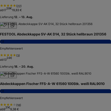
(
22
)
59
€
ab
17
19,83 €
Lieferung
12. – 13. Aug.
FESTOOL Abdeckkappe SV-AK D14, 32 Stück hellbraun 201356
7,9
Empfehlenswert
(
3
)
24
€
ab
13
Lieferung
18. – 20. Aug.
Abdeckkappen Fischer FFS-A-W 61560 100Stk. weiß RAL9010
7,6
Empfehlenswert
(
18
)
31
€
ab
9
9,38 €