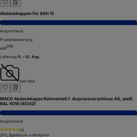
Abdeckkappen für SAH 15
6,8
Ansprechend
Produktbewertung
09
€
ab
8
Lieferung
11. – 12. Aug.
Kein Bild
MACO Abdeckkappe Rahmenteil f. Anpressverschluss AS, weiß
RAL 9016 (41342)
6,8
Ansprechend
(
1
)
25
% Rabatt
zum ⌀-Bestpreis