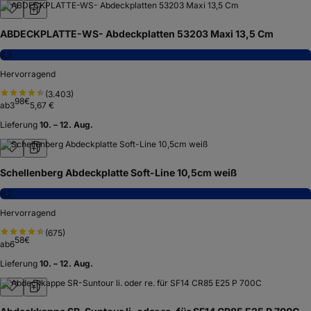
ABDECKPLATTE-WS- Abdeckplatten 53203 Maxi 13,5 Cm
8,3
Hervorragend
(
3.403
)
98
€
ab
3
5,67 €
Lieferung
10. – 12. Aug.
Schellenberg Abdeckplatte Soft-Line 10,5cm weiß
8,2
Hervorragend
(
675
)
58
€
ab
6
Lieferung
10. – 12. Aug.