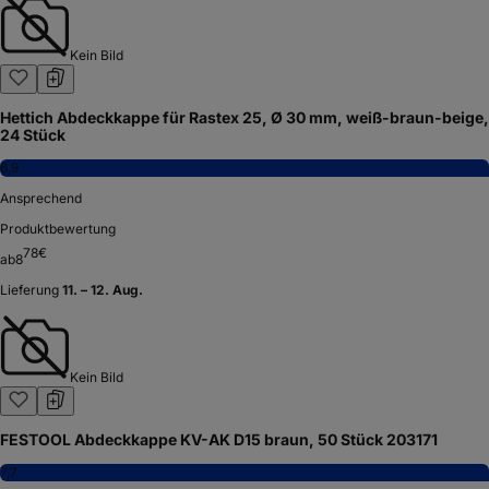
Kein Bild
Hettich Abdeckkappe für Rastex 25, Ø 30 mm, weiß-braun-beige,
24 Stück
6,9
Ansprechend
Produktbewertung
78
€
ab
8
Lieferung
11. – 12. Aug.
Kein Bild
FESTOOL Abdeckkappe KV-AK D15 braun, 50 Stück 203171
7,7