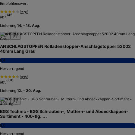
Empfehlenswert
(
276
)
14
€
ab
7
Lieferung
14. – 18. Aug.
ANSCHLAGSTOPFEN Rolladenstopper-Anschlagstopper 52002
40mm Lang Grau
8,4
Hervorragend
(
635
)
80
€
ab
5
Lieferung
12. – 20. Aug.
BGS Technic - BGS Schrauben-, Muttern- und Abdeckkappen-
Sortiment • 400-tlg. ...
8,0
Hervorragend