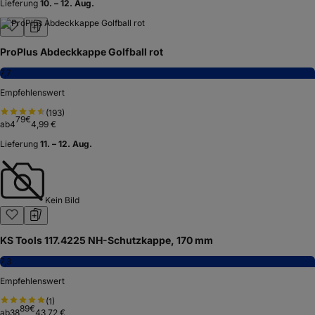
Lieferung
10. – 12. Aug.
ProPlus Abdeckkappe Golfball rot
7,7
Empfehlenswert
(
193
)
79
€
ab
4
4,99 €
Lieferung
11. – 12. Aug.
Kein Bild
KS Tools 117.4225 NH-Schutzkappe, 170 mm
7,3
Empfehlenswert
(
1
)
89
€
ab
38
43,72 €