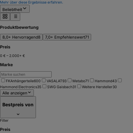
Mehr über diese Ergebnisse erfahren.
Beliebtheit
Produktbewertung
8,0+ Hervorragend
8
7,0+ Empfehlenswert
71
Preis
0 €
–
2.000+ €
Marke
FKAnhängerteile
600
VASALAT
93
Metabo
71
Hammond
43
Hammond Electronics
35
SWG Gaisbach
31
Weitere Hersteller
30
Alle anzeigen
Bestpreis von
Filter
Preis