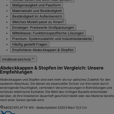
Maßgenauigkeit und Passform
Materialwahl und Beständigkeit
Beständigkeit im Außenbereich
Welches Modell passt zu Ihnen?
Einsteiger: Preiswerte Großpackungen
Mittelklasse: Funktionsspezifische Lösungen
Premium: Systemzubehör und Industriestandards
Häufig gestellt Fragen
Empfohlene Abdeckkappen & Stopfen
Inhaltsverzeichnis
Abdeckkappen & Stopfen im Vergleich: Unsere
Empfehlungen
Abdeckkappen und Stopfen sind weit mehr als nur optisches Zubehör für den
sauberen Abschluss. Sie dienen als essenzieller Schutz vor Korrosion durch
eindringende Feuchtigkeit, verhindern Verschmutzungen in Rohrleitungen und
schützen elektrische Kontakte. Die Wahl des richtigen Bauteils entscheidet
darüber, ob Ihre Installation dauerhaft geschützt bleibt oder das Material bereits
nach einer Saison spröde wird.
ABDECKPLATTE-WS- Abdeckplatten 53203 Maxi 13,5 Cm