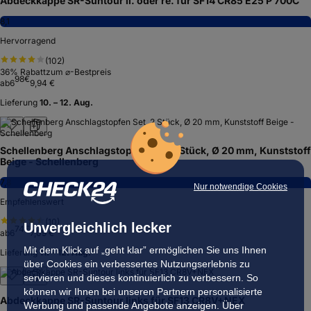
Abdeckkappe SR-Suntour li. oder re. für SF14 CR85 E25 P 700C
8,1
Hervorragend
(
102
)
36
% Rabatt
zum ⌀-Bestpreis
98
€
ab
6
9,94 €
Lieferung
10. – 12. Aug.
Schellenberg Anschlagstopfen Set, 2 Stück, Ø 20 mm, Kunststoff
Beige - Schellenberg
7,8
Nur notwendige Cookies
Empfehlenswert
(
10
)
Unvergleichlich lecker
74
€
ab
6
7,09 €
Mit dem Klick auf „geht klar” ermöglichen Sie uns Ihnen
Lieferung
11. – 12. Aug.
über Cookies ein verbessertes Nutzungserlebnis zu
servieren und dieses kontinuierlich zu verbessern. So
können wir Ihnen bei unseren Partnern personalisierte
Abdeckkappe SR-Suntour links für SF13 CR8V+NEX
Werbung und passende Angebote anzeigen. Über