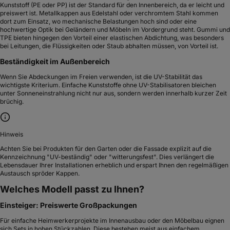
Kunststoff (PE oder PP) ist der Standard für den Innenbereich, da er leicht und
preiswert ist. Metallkappen aus Edelstahl oder verchromtem Stahl kommen
dort zum Einsatz, wo mechanische Belastungen hoch sind oder eine
hochwertige Optik bei Geländern und Möbeln im Vordergrund steht. Gummi und
TPE bieten hingegen den Vorteil einer elastischen Abdichtung, was besonders
bei Leitungen, die Flüssigkeiten oder Staub abhalten müssen, von Vorteil ist.
Beständigkeit im Außenbereich
Wenn Sie Abdeckungen im Freien verwenden, ist die UV-Stabilität das
wichtigste Kriterium. Einfache Kunststoffe ohne UV-Stabilisatoren bleichen
unter Sonneneinstrahlung nicht nur aus, sondern werden innerhalb kurzer Zeit
brüchig.
Hinweis
Achten Sie bei Produkten für den Garten oder die Fassade explizit auf die
Kennzeichnung "UV-beständig" oder "witterungsfest". Dies verlängert die
Lebensdauer Ihrer Installationen erheblich und erspart Ihnen den regelmäßigen
Austausch spröder Kappen.
Welches Modell passt zu Ihnen?
Einsteiger: Preiswerte Großpackungen
Für einfache Heimwerkerprojekte im Innenausbau oder den Möbelbau eignen
sich Sets in hohen Stückzahlen. Diese bestehen meist aus einfachem