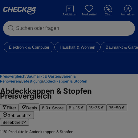
Aktivitäten
Merkzettel
Chat
Anmelden
Suchen oder fragen
Elektronik & Computer
Haushalt & Wohnen
Baumarkt & Gart
Preisvergleich
/
Baumarkt & Garten
/
Bauen &
Renovieren
/
Befestigung
/
Abdeckkappen & Stopfen
Abdeckkappen & Stopfen
Preisvergleich
Filter
Deals
8,0+ Score
Bis 15 €
15–35 €
35–50 €
Gebraucht
Beliebtheit
1.181
Produkte in Abdeckkappen & Stopfen