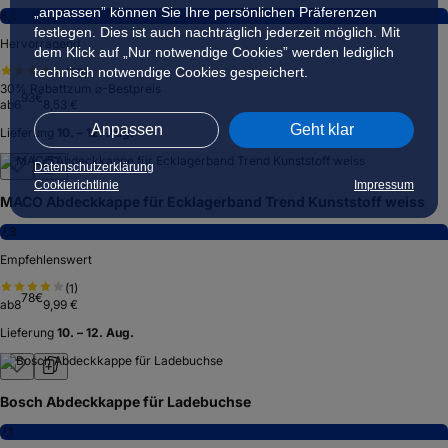
„anpassen” können Sie Ihre persönlichen Präferenzen
8,0
festlegen. Dies ist auch nachträglich jederzeit möglich. Mit
Hervorragend
dem Klick auf „Nur notwendige Cookies” werden lediglich
technisch notwendige Cookies gespeichert.
(
20
)
30
% Rabatt
zum ⌀-Bestpreis
93
€
ab
6
8,53 €
Anpassen
Geht klar
Lieferung
10. – 12. Aug.
Datenschutzerklärung
Cookierichtlinie
Impressum
MACO Abdeckkappe für Ecklagerband Trend Kunststoff weiss
7,3
Empfehlenswert
(
1
)
78
€
ab
8
9,99 €
Lieferung
10. – 12. Aug.
Bosch Abdeckkappe für Ladebuchse
7,1