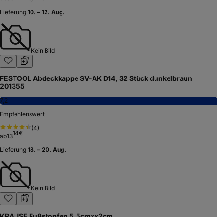
Lieferung
10. – 12. Aug.
Kein Bild
FESTOOL Abdeckkappe SV-AK D14, 32 Stück dunkelbraun
201355
7,2
Empfehlenswert
(
4
)
14
€
ab
13
Lieferung
18. – 20. Aug.
Kein Bild
KRAUSE Fußstopfen 5.5cmxx2cm