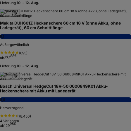
Lieferung
10. – 12. Aug.
Makita DUH601Z Heckenschere 60 cm 18 V (ohne Akku, ohne
Ladegerät), 60 cm Schnittlänge
9,1
Außergewöhnlich
(
695
)
88
€
ab
272
Lieferung
10. – 12. Aug.
Bosch Universal HedgeCut 18V-50 0600849K01 Akku-
Heckenschere mit Akku mit Ladegerät
8,8
Hervorragend
(
8.450
)
4
Varianten
98
€
ab
129