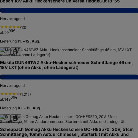
Bosch 18V Akku Heckenschere UniversalHedgeCut 18-55
8,5
Hervorragend
(
13
)
99
€
ab
99
Lieferung
11. – 12. Aug.
Makita DUN461WZ Akku-Heckenschneider Schnittlänge 46 cm,
18V LXT (ohne Akku, ohne Ladegerät)
8,7
Hervorragend
(
1.215
)
09
€
ab
149
Lieferung
10. – 12. Aug.
Scheppach Gomag Akku Heckenschere GO-HES570, 20V, 51cm
Schnittlänge, 16mm Astdurchmesser, Starterkit mit Akku und