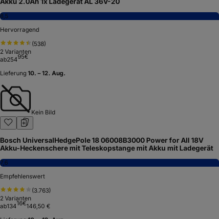
Akku 2.0Ah 1x Ladegerät AL 36V-20
8,5
Hervorragend
(
538
)
2
Varianten
95
€
ab
254
Lieferung
10. – 12. Aug.
Kein Bild
Bosch UniversalHedgePole 18 06008B3000 Power for All 18V
Akku-Heckenschere mit Teleskopstange mit Akku mit Ladegerät
7,6
Empfehlenswert
(
3.763
)
2
Varianten
16
€
ab
134
146,50 €