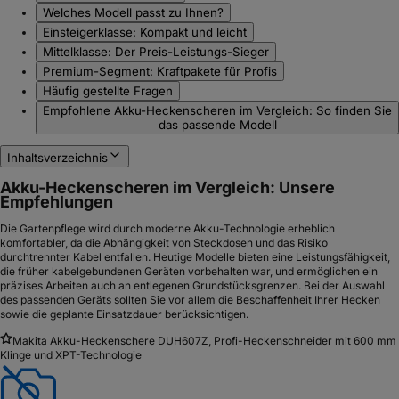
Welches Modell passt zu Ihnen?
Einsteigerklasse: Kompakt und leicht
Mittelklasse: Der Preis-Leistungs-Sieger
Premium-Segment: Kraftpakete für Profis
Häufig gestellte Fragen
Empfohlene Akku-Heckenscheren im Vergleich: So finden Sie
das passende Modell
Inhaltsverzeichnis
Akku-Heckenscheren im Vergleich: Unsere
Empfehlungen
Die Gartenpflege wird durch moderne Akku-Technologie erheblich
komfortabler, da die Abhängigkeit von Steckdosen und das Risiko
durchtrennter Kabel entfallen. Heutige Modelle bieten eine Leistungsfähigkeit,
die früher kabelgebundenen Geräten vorbehalten war, und ermöglichen ein
präzises Arbeiten auch an entlegenen Grundstücksgrenzen. Bei der Auswahl
des passenden Geräts sollten Sie vor allem die Beschaffenheit Ihrer Hecken
sowie die geplante Einsatzdauer berücksichtigen.
Makita Akku-Heckenschere DUH607Z, Profi-Heckenschneider mit 600 mm
Klinge und XPT-Technologie