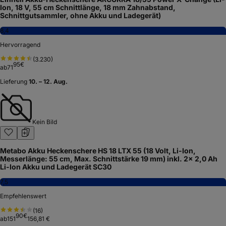
Ion, 18 V, 55 cm Schnittlänge, 18 mm Zahnabstand,
Schnittgutsammler, ohne Akku und Ladegerät)
8,4
Hervorragend
(
3.230
)
95
€
ab
71
Lieferung
10. – 12. Aug.
Kein Bild
Metabo Akku Heckenschere HS 18 LTX 55 (18 Volt, Li-Ion,
Messerlänge: 55 cm, Max. Schnittstärke 19 mm) inkl. 2x 2,0 Ah
Li-Ion Akku und Ladegerät SC30
7,5
Empfehlenswert
(
16
)
90
€
ab
151
156,81 €