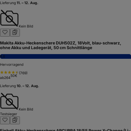
Lieferung
11. – 12. Aug.
Kein Bild
Makita Akku-Heckenschere DUH502Z, 18Volt, blau-schwarz,
ohne Akku und Ladegerät, 50 cm Schnittlänge
8,6
Hervorragend
(
769
)
50
€
ab
264
Lieferung
10. – 12. Aug.
Kein Bild
Testsieger
Einhell Akku-Heckenschere ARCURRA 18/55 Power X-Change (Li-