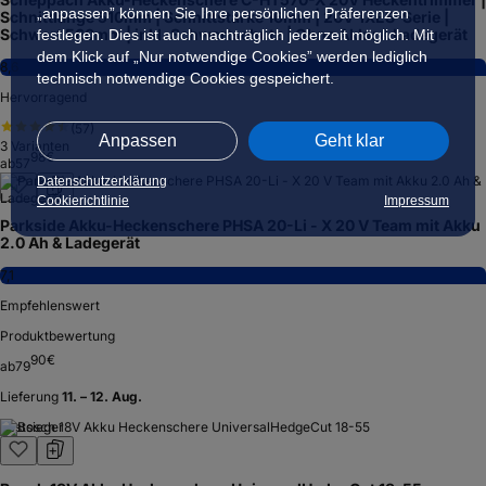
„anpassen” können Sie Ihre persönlichen Präferenzen
Schnittlänge 510mm | Schnittstärke 16mm | 20V-IXES-Serie |
Schwert 560mm | inkl. Schwertschutz | Ohne Akku & Ladegerät
festlegen. Dies ist auch nachträglich jederzeit möglich. Mit
dem Klick auf „Nur notwendige Cookies” werden lediglich
8,6
technisch notwendige Cookies gespeichert.
Hervorragend
(
57
)
Anpassen
Geht klar
3
Varianten
98
€
ab
57
Datenschutzerklärung
Cookierichtlinie
Impressum
Parkside Akku-Heckenschere PHSA 20-Li - X 20 V Team mit Akku
2.0 Ah & Ladegerät
7,1
Empfehlenswert
Produktbewertung
90
€
ab
79
Lieferung
11. – 12. Aug.
Testsieger