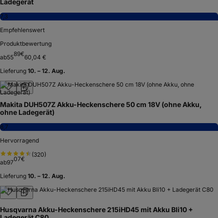
Ladegerät
7,3
Empfehlenswert
Produktbewertung
89
€
ab
55
60,04 €
Lieferung
10. – 12. Aug.
Makita DUH507Z Akku-Heckenschere 50 cm 18V (ohne Akku,
ohne Ladegerät)
8,7
Hervorragend
(
320
)
07
€
ab
97
Lieferung
10. – 12. Aug.
Husqvarna Akku-Heckenschere 215iHD45 mit Akku Bli10 +
Ladegerät C80