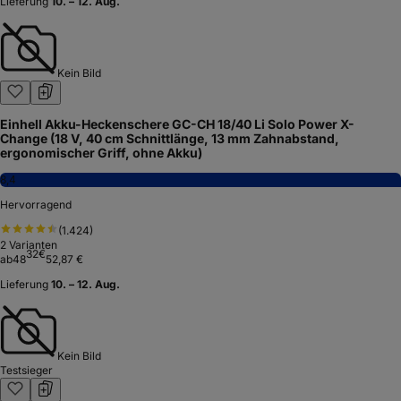
Lieferung
10. – 12. Aug.
Kein Bild
Einhell Akku-Heckenschere GC-CH 18/40 Li Solo Power X-
Change (18 V, 40 cm Schnittlänge, 13 mm Zahnabstand,
ergonomischer Griff, ohne Akku)
8,4
Hervorragend
(
1.424
)
2
Varianten
32
€
ab
48
52,87 €
Lieferung
10. – 12. Aug.
Kein Bild
Testsieger