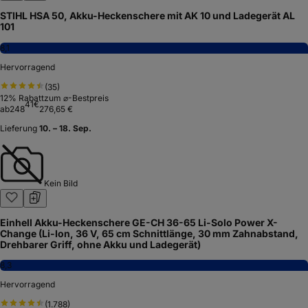
STIHL HSA 50, Akku-Heckenschere mit AK 10 und Ladegerät AL
101
8,1
Hervorragend
(
35
)
12
% Rabatt
zum ⌀-Bestpreis
41
€
ab
248
276,65 €
Lieferung
10. – 18. Sep.
Kein Bild
Einhell Akku-Heckenschere GE-CH 36-65 Li-Solo Power X-
Change (Li-Ion, 36 V, 65 cm Schnittlänge, 30 mm Zahnabstand,
Drehbarer Griff, ohne Akku und Ladegerät)
8,3
Hervorragend
(
1.788
)