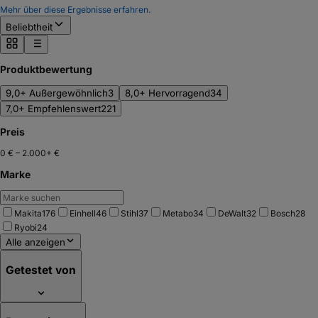
Mehr über diese Ergebnisse erfahren.
Beliebtheit
Produktbewertung
9,0+ Außergewöhnlich
3
8,0+ Hervorragend
34
7,0+ Empfehlenswert
221
Preis
0 €
–
2.000+ €
Marke
Makita
176
Einhell
46
Stihl
37
Metabo
34
DeWalt
32
Bosch
28
Ryobi
24
Alle anzeigen
Getestet von