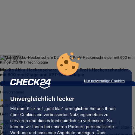
Makita Akku-Heckenschere DUH607Z, Profi-Heckenschneider
mit 600 mm Klinge und XPT-Technologie
Nur notwendige Cookies
8,5
Hervorragend
Unvergleichlich lecker
(
340
)
99
€
ab
109
112,62 €
Mit dem Klick auf „geht klar” ermöglichen Sie uns Ihnen
Lieferung
10. – 11. Aug.
über Cookies ein verbessertes Nutzungserlebnis zu
servieren und dieses kontinuierlich zu verbessern. So
können wir Ihnen bei unseren Partnern personalisierte
Werbung und passende Angebote anzeigen. Über
Scheppach Akku-Heckenschere C-HT570-X 20V Heckentrimmer |