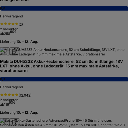
8,9
Hervorragend
(
2
)
2
Varianten
90
€
ab
258
Lieferung
10. – 12. Aug.
Makita DUH523Z Akku-Heckenschere, 52 cm Schnittlänge, 18V
LXT, ohne Akku, ohne Ladegerät, 15 mm maximale Aststärke,
vibrationsarm
8,3
Hervorragend
(
12.942
)
2
Varianten
90
€
ab
116
Lieferung
10. – 12. Aug.