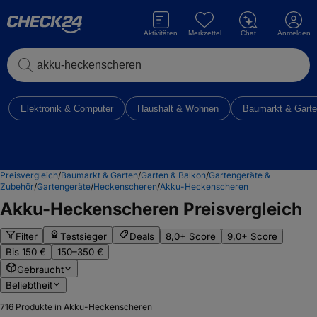
Aktivitäten
Merkzettel
Chat
Anmelden
Elektronik & Computer
Haushalt & Wohnen
Baumarkt & Gart
Preisvergleich
/
Baumarkt & Garten
/
Garten & Balkon
/
Gartengeräte &
Zubehör
/
Gartengeräte
/
Heckenscheren
/
Akku-Heckenscheren
Akku-Heckenscheren
Preisvergleich
Filter
Testsieger
Deals
8,0+ Score
9,0+ Score
Bis 150 €
150–350 €
Gebraucht
Beliebtheit
716
Produkte in Akku-Heckenscheren