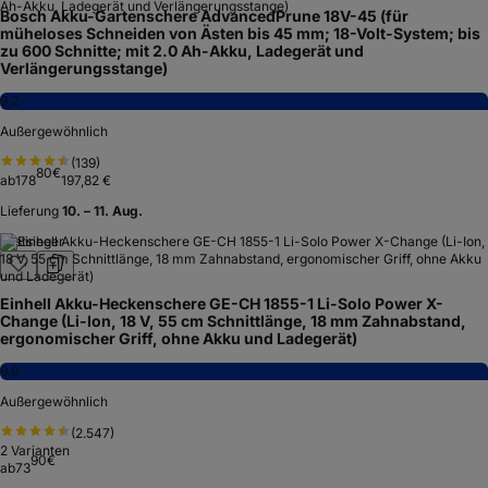
Bosch Akku-Gartenschere AdvancedPrune 18V-45 (für
müheloses Schneiden von Ästen bis 45 mm; 18-Volt-System; bis
zu 600 Schnitte; mit 2.0 Ah-Akku, Ladegerät und
Verlängerungsstange)
9,2
Außergewöhnlich
(
139
)
80
€
ab
178
197,82 €
Lieferung
10. – 11. Aug.
Testsieger
Einhell Akku-Heckenschere GE-CH 1855-1 Li-Solo Power X-
Change (Li-Ion, 18 V, 55 cm Schnittlänge, 18 mm Zahnabstand,
ergonomischer Griff, ohne Akku und Ladegerät)
9,0
Außergewöhnlich
(
2.547
)
2
Varianten
90
€
ab
73