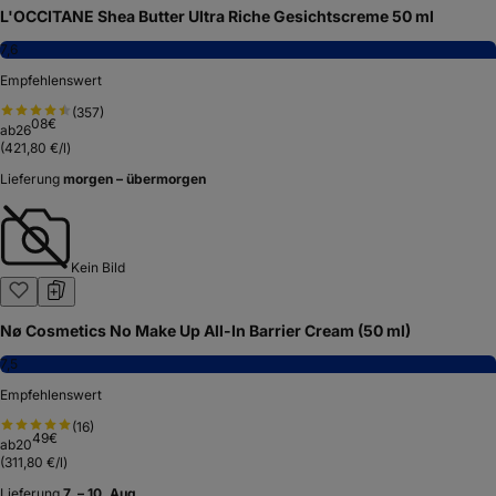
L'OCCITANE Shea Butter Ultra Riche Gesichtscreme 50 ml
7,6
Empfehlenswert
(
357
)
08
€
ab
26
(
421,80 €/l
)
Lieferung
morgen – übermorgen
Kein Bild
Nø Cosmetics No Make Up All-In Barrier Cream (50 ml)
7,5
Empfehlenswert
(
16
)
49
€
ab
20
(
311,80 €/l
)
Lieferung
7. – 10. Aug.