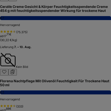
CeraVe Creme Gesicht & Körper Feuchtigkeitsspendende Creme
454 g mit feuchtigkeitsspendender Wirkung für trockene Haut
8,7
Hervorragend
(
75.375
)
71
€
ab
17
(
30,22 €/kg
)
Lieferung
7. – 10. Aug.
Kein Bild
Florena Nachtpflege Mit Olivenöl Feuchtigkeit Für Trockene Haut
50 ml
8,5
Hervorragend
(
333
)
88
€
ab
11