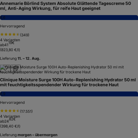
Annemarie Börlind System Absolute Glättende Tagescreme 50
ml, Anti-Aging Wirkung, für reife Haut geeignet
8,6
Hervorragend
(
349
)
4
Varianten
19
€
ab
41
(
823,80 €/l
)
Lieferung
11. – 12. Aug.
Clinique Moisture Surge 100H Auto-Replenishing Hydrator 50 ml
mit feuchtigkeitsspendender Wirkung für trockene Haut
8,9
Hervorragend
(
17.551
)
4
Varianten
82
€
ab
24
(
398,40 €/l
)
Lieferung
morgen – übermorgen