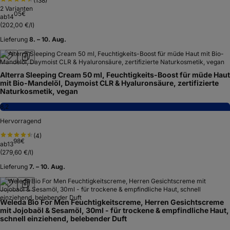
(
138
)
2
Varianten
05
€
ab
14
(
202,00 €/l
)
Lieferung
8. – 10. Aug.
Alterra Sleeping Cream 50 ml, Feuchtigkeits-Boost für müde Haut
mit Bio-Mandelöl, Daymoist CLR & Hyaluronsäure, zertifizierte
Naturkosmetik, vegan
8,2
Hervorragend
(
4
)
98
€
ab
13
(
279,60 €/l
)
Lieferung
7. – 10. Aug.
Weleda Bio For Men Feuchtigkeitscreme, Herren Gesichtscreme
mit Jojobaöl & Sesamöl, 30ml - für trockene & empfindliche Haut,
schnell einziehend, belebender Duft