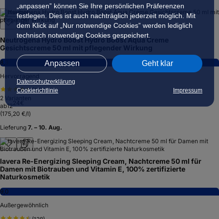
„anpassen” können Sie Ihre persönlichen Präferenzen
Testsieger
festlegen. Dies ist auch nachträglich jederzeit möglich. Mit
dem Klick auf „Nur notwendige Cookies” werden lediglich
technisch notwendige Cookies gespeichert.
Neutrogena Hydro Boost Hydro Boost Aqua Creme
Gesichtscreme 50 ml mit pflegender Wirkung
8,3
Anpassen
Geht klar
Hervorragend
Datenschutzerklärung
(
3.931
)
Cookierichtlinie
Impressum
2
Varianten
24
€
ab
12
(
175,20 €/l
)
Lieferung
7. – 10. Aug.
lavera Re-Energizing Sleeping Cream, Nachtcreme 50 ml für
Damen mit Biotrauben und Vitamin E, 100% zertifizierte
Naturkosmetik
9,0
Außergewöhnlich