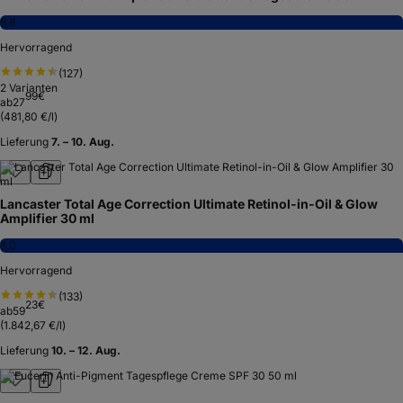
8,8
Hervorragend
(
127
)
2
Varianten
99
€
ab
27
(
481,80 €/l
)
Lieferung
7. – 10. Aug.
Lancaster Total Age Correction Ultimate Retinol-in-Oil & Glow
Amplifier 30 ml
8,0
Hervorragend
(
133
)
23
€
ab
59
(
1.842,67 €/l
)
Lieferung
10. – 12. Aug.