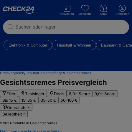
Aktivitäten
Merkzettel
Chat
Anmelden
Suchen oder fragen
Elektronik & Computer
Haushalt & Wohnen
Baumarkt & Gart
Preisvergleich
/
Beauty
/
Gesichtspflege
/
Gesichtscremes
Gesichtscremes
Preisvergleich
Filter
Testsieger
Deals
8,0+ Score
9,0+ Score
Bis 15 €
15–35 €
35–50 €
50–100 €
Gebraucht
Beliebtheit
9.963
Produkte in Gesichtscremes
Mehr über diese Ergebnisse erfahren.