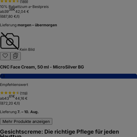
(
189
)
10
% Rabatt
zum ⌀-Bestpreis
38
€
ab
39
42,04 €
(
687,80 €/l
)
Lieferung
morgen – übermorgen
Kein Bild
CNC Face Cream, 50 ml - MicroSilver BG
7,8
Empfehlenswert
(
119
)
61
€
ab
43
44,16 €
(
872,20 €/l
)
Lieferung
7. – 10. Aug.
Mehr Produkte anzeigen
Gesichtscreme: Die richtige Pflege für jeden
Hauttyp