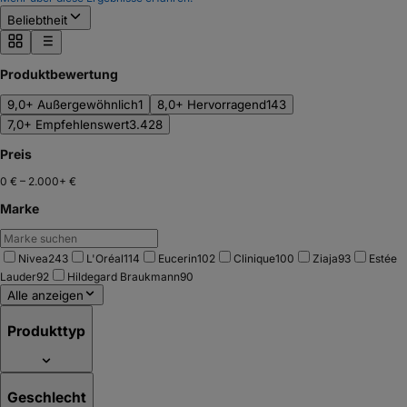
Beliebtheit
Produktbewertung
9,0+ Außergewöhnlich
1
8,0+ Hervorragend
143
7,0+ Empfehlenswert
3.428
Preis
0 €
–
2.000+ €
Marke
Nivea
243
L'Oréal
114
Eucerin
102
Clinique
100
Ziaja
93
Estée
Lauder
92
Hildegard Braukmann
90
Alle anzeigen
Produkttyp
Geschlecht