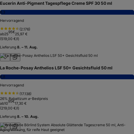
Eucerin Anti-Pigment Tagespflege Creme SPF 30 50 ml
8,3
Hervorragend
(
2.176
)
95
€
ab
25
25,97 €
(
519,00 €/l
)
Lieferung
8. – 11. Aug.
La Roche-Posay Anthelios LSF 50+ Gesichtsfluid 50 ml
8,8
Hervorragend
(
17.138
)
26
% Rabatt
zum ⌀-Bestpreis
95
€
ab
10
17,30 €
(
219,00 €/l
)
Lieferung
8. – 10. Aug.