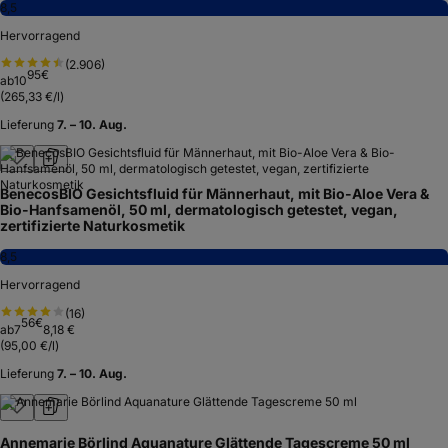
8,5
Hervorragend
(
2.906
)
95
€
ab
10
(
265,33 €/l
)
Lieferung
7. – 10. Aug.
BenecosBIO Gesichtsfluid für Männerhaut, mit Bio-Aloe Vera &
Bio-Hanfsamenöl, 50 ml, dermatologisch getestet, vegan,
zertifizierte Naturkosmetik
8,5
Hervorragend
(
16
)
56
€
ab
7
8,18 €
(
95,00 €/l
)
Lieferung
7. – 10. Aug.
Annemarie Börlind Aquanature Glättende Tagescreme 50 ml