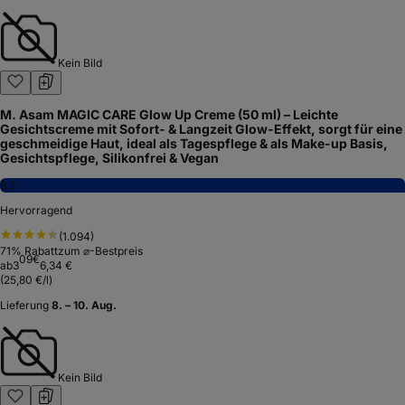
Kein Bild
M. Asam MAGIC CARE Glow Up Creme (50 ml) – Leichte
Gesichtscreme mit Sofort- & Langzeit Glow-Effekt, sorgt für eine
geschmeidige Haut, ideal als Tagespflege & als Make-up Basis,
Gesichtspflege, Silikonfrei & Vegan
8,3
Hervorragend
(
1.094
)
71
% Rabatt
zum ⌀-Bestpreis
09
€
ab
3
6,34 €
(
25,80 €/l
)
Lieferung
8. – 10. Aug.
Kein Bild