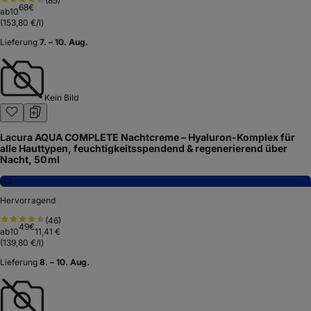
(
85
)
68
€
ab
10
(
153,80 €/l
)
Lieferung
7. – 10. Aug.
Kein Bild
Lacura AQUA COMPLETE Nachtcreme – Hyaluron-Komplex für
alle Hauttypen, feuchtigkeitsspendend & regenerierend über
Nacht, 50 ml
8,3
Hervorragend
(
46
)
49
€
ab
10
11,41 €
(
139,80 €/l
)
Lieferung
8. – 10. Aug.