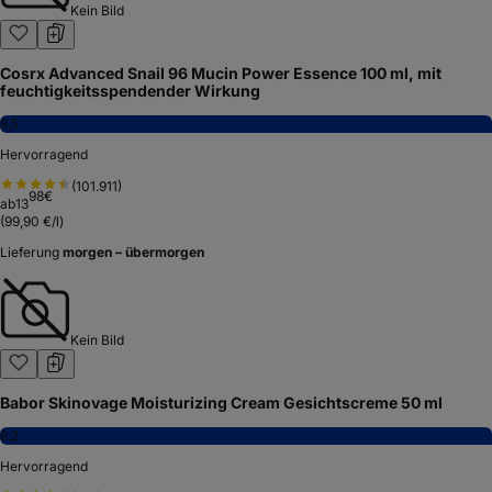
Kein Bild
Cosrx Advanced Snail 96 Mucin Power Essence 100 ml, mit
feuchtigkeitsspendender Wirkung
8,5
Hervorragend
(
101.911
)
98
€
ab
13
(
99,90 €/l
)
Lieferung
morgen – übermorgen
Kein Bild
Babor Skinovage Moisturizing Cream Gesichtscreme 50 ml
8,2
Hervorragend