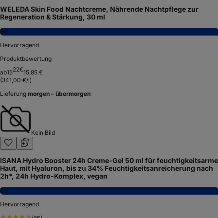
WELEDA Skin Food Nachtcreme, Nährende Nachtpflege zur
Regeneration & Stärkung, 30 ml
8,8
Hervorragend
Produktbewertung
22
€
ab
15
15,85 €
(
341,00 €/l
)
Lieferung
morgen – übermorgen
Kein Bild
ISANA Hydro Booster 24h Creme-Gel 50 ml für feuchtigkeitsarme
Haut, mit Hyaluron, bis zu 34% Feuchtigkeitsanreicherung nach
2h*, 24h Hydro-Komplex, vegan
8,0
Hervorragend