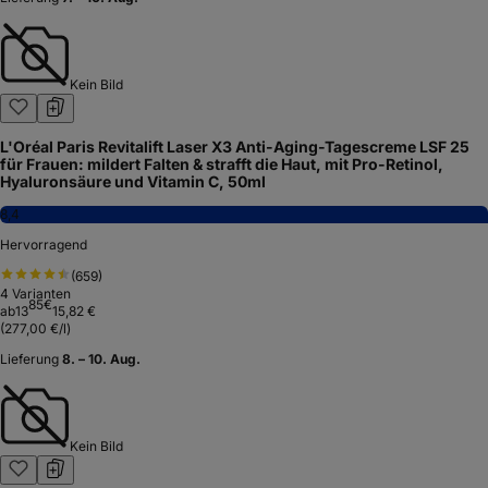
Kein Bild
L'Oréal Paris Revitalift Laser X3 Anti-Aging-Tagescreme LSF 25
für Frauen: mildert Falten & strafft die Haut, mit Pro-Retinol,
Hyaluronsäure und Vitamin C, 50ml
8,4
Hervorragend
(
659
)
4
Varianten
85
€
ab
13
15,82 €
(
277,00 €/l
)
Lieferung
8. – 10. Aug.
Kein Bild