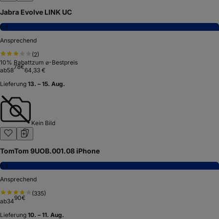
Jabra Evolve LINK UC
6,8
Ansprechend
(
2
)
10
% Rabatt
zum ⌀-Bestpreis
78
€
ab
58
64,33 €
Lieferung
13. – 15. Aug.
Kein Bild
TomTom 9UOB.001.08 iPhone
6,8
Ansprechend
(
335
)
90
€
ab
34
Lieferung
10. – 11. Aug.