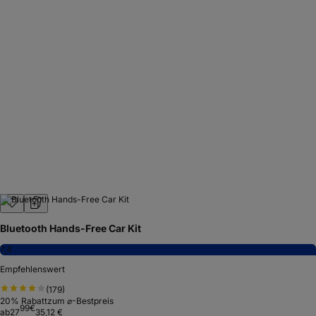
Bluetooth Hands-Free Car Kit
7,4
Empfehlenswert
(
179
)
20
% Rabatt
zum ⌀-Bestpreis
99
€
ab
27
35,12 €