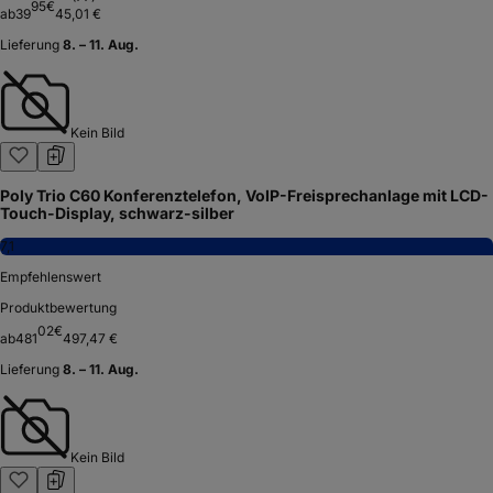
95
€
ab
39
45,01 €
Lieferung
8. – 11. Aug.
Kein Bild
Poly Trio C60 Konferenztelefon, VoIP-Freisprechanlage mit LCD-
Touch-Display, schwarz-silber
7,1
Empfehlenswert
Produktbewertung
02
€
ab
481
497,47 €
Lieferung
8. – 11. Aug.
Kein Bild