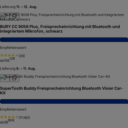
Lieferung
11. – 12. Aug.
BURY CC 9056 Plus, Freisprecheinrichtung mit Bluetooth und
integriertem Mikrofon, schwarz
7,3
Empfehlenswert
(
26
)
12
€
ab
156
Lieferung
8. – 11. Aug.
SuperTooth Buddy Freisprecheinrichtung Bluetooth Visier Car-
Kit
7,2
Empfehlenswert
(
11.160
)
90
€
ab
39