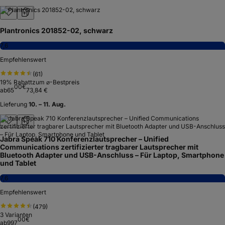
Plantronics 201852-02, schwarz
7,6
Empfehlenswert
(
61
)
19
% Rabatt
zum ⌀-Bestpreis
00
€
ab
65
73,84 €
Lieferung
10. – 11. Aug.
Jabra Speak 710 Konferenzlautsprecher – Unified
Communications zertifizierter tragbarer Lautsprecher mit
Bluetooth Adapter und USB-Anschluss – Für Laptop, Smartphone
und Tablet
7,6
Empfehlenswert
(
479
)
3
Varianten
00
€
ab
997