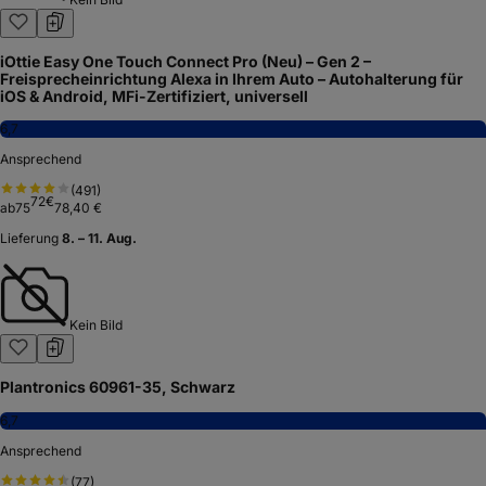
iOttie Easy One Touch Connect Pro (Neu) – Gen 2 –
Freisprecheinrichtung Alexa in Ihrem Auto – Autohalterung für
iOS & Android, MFi-Zertifiziert, universell
6,7
Ansprechend
(
491
)
72
€
ab
75
78,40 €
Lieferung
8. – 11. Aug.
Kein Bild
Plantronics 60961-35, Schwarz
6,7
Ansprechend
(
77
)