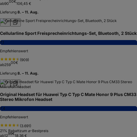
00
€
ab
90
106,45 €
Lieferung
8. – 11. Aug.
Cellularline Sport Freisprecheinrichtungs-Set, Bluetooth, 2 Stück
7,1
Empfehlenswert
(
909
)
00
€
ab
259
Lieferung
8. – 11. Aug.
Original Headset für Huawei Typ C Typ C Mate Honor 9 Plus CM33
Stereo Mikrofon Headset
7,4
Empfehlenswert
(
3.691
)
21
% Rabatt
zum ⌀-Bestpreis
99
€
ab
12
18,36 €