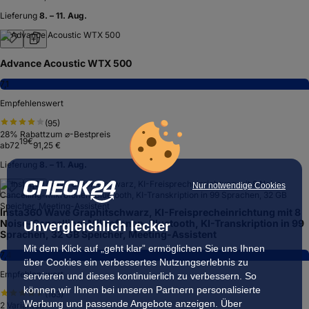
Lieferung
8. – 11. Aug.
Advance Acoustic WTX 500
7,1
Empfehlenswert
(
95
)
28
% Rabatt
zum ⌀-Bestpreis
19
€
ab
72
91,25 €
Lieferung
8. – 11. Aug.
Nur notwendige Cookies
Insta360 Wave Graphitschwarz, KI-Freisprecheinrichtung mit 8
Noise-Cancelling-Mikrofonen, Bluetooth, KI-Transkription in 99
Unvergleichlich lecker
Sprachen, 32 GB Speicher, Meeting-Assistent
Mit dem Klick auf „geht klar” ermöglichen Sie uns Ihnen
7,4
über Cookies ein verbessertes Nutzungserlebnis zu
Empfehlenswert
servieren und dieses kontinuierlich zu verbessern. So
können wir Ihnen bei unseren Partnern personalisierte
(
163
)
Werbung und passende Angebote anzeigen. Über
2
Varianten