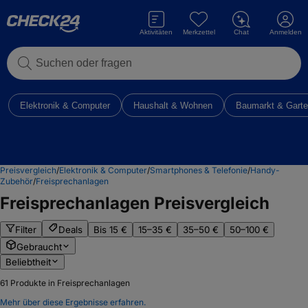
Aktivitäten
Merkzettel
Chat
Anmelden
Suchen oder fragen
Elektronik & Computer
Haushalt & Wohnen
Baumarkt & Gart
Preisvergleich
/
Elektronik & Computer
/
Smartphones & Telefonie
/
Handy-
Zubehör
/
Freisprechanlagen
Freisprechanlagen
Preisvergleich
Filter
Deals
Bis 15 €
15–35 €
35–50 €
50–100 €
Gebraucht
Beliebtheit
61
Produkte in Freisprechanlagen
Mehr über diese Ergebnisse erfahren.