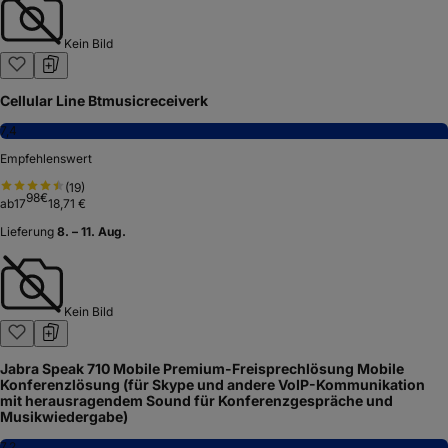
Kein Bild
Cellular Line Btmusicreceiverk
7,4
Empfehlenswert
(
19
)
98
€
ab
17
18,71 €
Lieferung
8. – 11. Aug.
Kein Bild
Jabra Speak 710 Mobile Premium-Freisprechlösung Mobile
Konferenzlösung (für Skype und andere VoIP-Kommunikation
mit herausragendem Sound für Konferenzgespräche und
Musikwiedergabe)
7,2