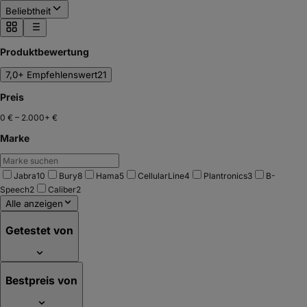
Beliebtheit
Produktbewertung
7,0+ Empfehlenswert
21
Preis
0 €
–
2.000+ €
Marke
Jabra
10
Bury
8
Hama
5
CellularLine
4
Plantronics
3
B-
Speech
2
Caliber
2
Alle anzeigen
Getestet von
Bestpreis von