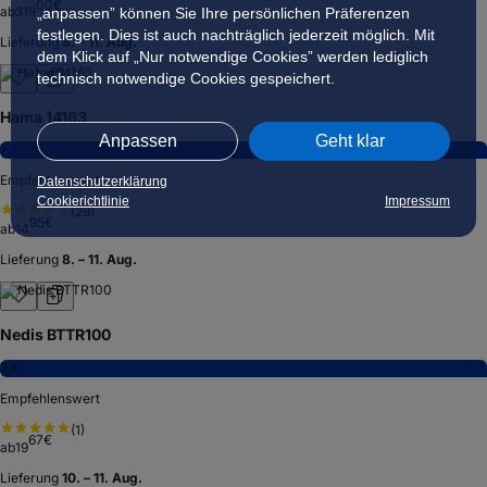
00
€
ab
319
„anpassen” können Sie Ihre persönlichen Präferenzen
festlegen. Dies ist auch nachträglich jederzeit möglich. Mit
Lieferung
8. – 11. Aug.
dem Klick auf „Nur notwendige Cookies” werden lediglich
technisch notwendige Cookies gespeichert.
Hama 14163
Anpassen
Geht klar
7,2
Empfehlenswert
Datenschutzerklärung
Cookierichtlinie
Impressum
(
29
)
95
€
ab
14
Lieferung
8. – 11. Aug.
Nedis BTTR100
7,4
Empfehlenswert
(
1
)
67
€
ab
19
Lieferung
10. – 11. Aug.