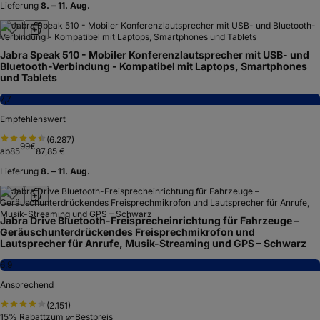
Lieferung
8. – 11. Aug.
Jabra Speak 510 - Mobiler Konferenzlautsprecher mit USB- und
Bluetooth-Verbindung - Kompatibel mit Laptops, Smartphones
und Tablets
7,7
Empfehlenswert
(
6.287
)
99
€
ab
85
87,85 €
Lieferung
8. – 11. Aug.
Jabra Drive Bluetooth-Freisprecheinrichtung für Fahrzeuge –
Geräuschunterdrückendes Freisprechmikrofon und
Lautsprecher für Anrufe, Musik-Streaming und GPS – Schwarz
6,9
Ansprechend
(
2.151
)
15
% Rabatt
zum ⌀-Bestpreis