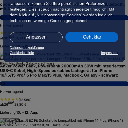
„anpassen” können Sie Ihre persönlichen Präferenzen
ooono Blitzerwarner CO-DRIVER NO1 Verkehrsalarm, Bluetooth,
mit App, Echtzeitwarnung
festlegen. Dies ist auch nachträglich jederzeit möglich. Mit
dem Klick auf „Nur notwendige Cookies” werden lediglich
8,6
technisch notwendige Cookies gespeichert.
Hervorragend
(
79.506
)
66
€
Anpassen
Geht klar
ab
30
31,58 €
Lieferung
10. – 12. Aug.
Datenschutzerklärung
Cookierichtlinie
Impressum
Anker Power Bank, Powerbank 20000mAh 30W mit integriertem
USB-C Kabel, High-Speed portables Ladegerät für iPhone
16/15/15 Pro/15 Pro Max/15 Plus, MacBook, Galaxy - schwarz
8,6
Hervorragend
(
13.580
)
99
€
ab
26
28,80 €
Lieferung
10. – 12. Aug.