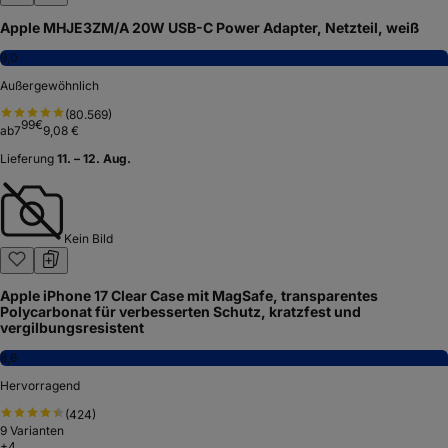
Apple MHJE3ZM/A 20W USB-C Power Adapter, Netzteil, weiß
9,0
Außergewöhnlich
(
80.569
)
99
€
ab
7
9,08 €
Lieferung
11. – 12. Aug.
Kein Bild
Apple iPhone 17 Clear Case mit MagSafe, transparentes
Polycarbonat für verbesserten Schutz, kratzfest und
vergilbungsresistent
8,6
Hervorragend
(
424
)
9
Varianten
+
4