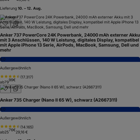
Lieferung
10. – 12. Aug.
Testsieger
Anker 737 PowerCore 24K Powerbank, 24000 mAh externer Akku
mit 3 Anschlüssen, 140 W Leistung, digitales Display, kompatibel
mit Apple iPhone 13 Serie, AirPods, MacBook, Samsung, Dell und
mehr
9,0
Außergewöhnlich
(
17.317
)
99
€
ab
79
Anker 735 Charger (Nano II 65 W), schwarz (A2667311)
9,0
Außergewöhnlich
(
14.165
)
76
€
ab
25
29,16 €