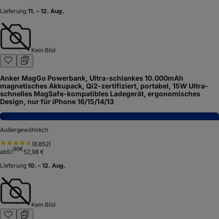
Lieferung
11. – 12. Aug.
Kein Bild
Anker MagGo Powerbank, Ultra-schlankes 10.000mAh
magnetisches Akkupack, Qi2-zertifiziert, portabel, 15W Ultra-
schnelles MagSafe-kompatibles Ladegerät, ergonomisches
Design, nur für iPhone 16/15/14/13
9,0
Außergewöhnlich
(
8.852
)
99
€
ab
51
52,98 €
Lieferung
10. – 12. Aug.
Kein Bild