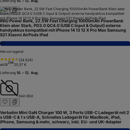
Lieferung
10. – 12. Aug.
INIU Power Bank, 22.5W Fast Charging 10000mAh PowerBank
Klein aber Stark, PD3.0 QC4.0 (USB C Input & Output) externe
handyakkus kompatibel mit iPhone 14 13 12 X Pro Max Samsung
S21 Xiaomi AirPods iPad
8,5
Hervorragend
(
24.524
)
29
€
ab
18
20,57 €
Lieferung
10. – 12. Aug.
Kein Bild
Verbatim Mini GaN Charger 100 W, 3 Ports USB-C Ladegerät mit 2
x USB-C & 1 x USB-A, Schnelles Ladegerät für MacBook, iPad,
iPhone, Samsung & mehr, schwarz, inkl. EU- und UK-Adapter