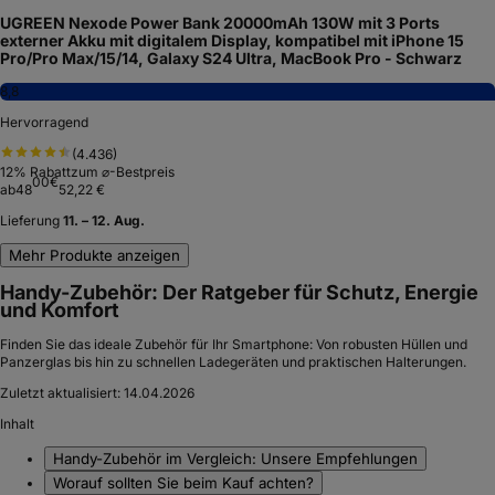
UGREEN Nexode Power Bank 20000mAh 130W mit 3 Ports
externer Akku mit digitalem Display, kompatibel mit iPhone 15
Pro/Pro Max/15/14, Galaxy S24 Ultra, MacBook Pro - Schwarz
8,8
Hervorragend
(
4.436
)
12
% Rabatt
zum ⌀-Bestpreis
00
€
ab
48
52,22 €
Lieferung
11. – 12. Aug.
Mehr Produkte anzeigen
Handy-Zubehör: Der Ratgeber für Schutz, Energie
und Komfort
Finden Sie das ideale Zubehör für Ihr Smartphone: Von robusten Hüllen und
Panzerglas bis hin zu schnellen Ladegeräten und praktischen Halterungen.
Zuletzt aktualisiert:
14.04.2026
Inhalt
Handy-Zubehör im Vergleich: Unsere Empfehlungen
Worauf sollten Sie beim Kauf achten?