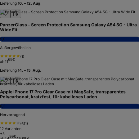
Lieferung
10. – 12. Aug.
PanzerGlass - Screen Protection Samsung Galaxy A54 5G - Ultra
Wide Fit
9,0
Außergewöhnlich
(
1
)
69
€
ab
21
Lieferung
14. – 15. Aug.
Apple iPhone 17 Pro Clear Case mit MagSafe, transparentes
Polycarbonat, kratzfest, für kabelloses Laden
8,3
Hervorragend
(
611
)
12
Varianten
+
5
99
€
ab
44
45,88 €