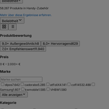
Beliebtheit
58.267
Produkte in Handy-Zubehör
Mehr über diese Ergebnisse erfahren.
Beliebtheit
Produktbewertung
9,0+ Außergewöhnlich
8
8,0+ Hervorragend
629
7,0+ Empfehlenswert
11.940
Preis
0 €
–
2.000+ €
Marke
dipos
7.642
cadorabo
5.285
atFoliX
4.141
cofi1453
2.488
Samsung
1.607
kwmobile
1.585
VHBW
1.580
Alle anzeigen
Kategorie