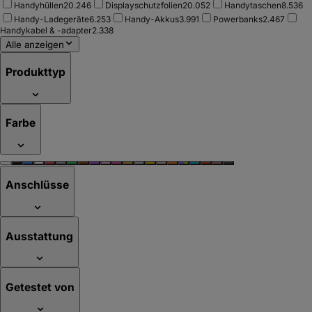
Handyhüllen
20.246
Displayschutzfolien
20.052
Handytaschen
8.536
Handy-Ladegeräte
6.253
Handy-Akkus
3.991
Powerbanks
2.467
Handykabel & -adapter
2.338
Alle anzeigen
Produkttyp
Farbe
Anschlüsse
Ausstattung
Getestet von