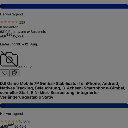
8,9
Hervorragend
(
33
)
8
Varianten
63
% Rabatt
zum ⌀-Bestpreis
42
€
ab
8
15,55 €
Lieferung
10. – 12. Aug.
Kein Bild
DJI Osmo Mobile 7P Gimbal-Stabilisator für iPhone, Android,
Natives Tracking, Beleuchtung, 3-Achsen-Smartphone-Gimbal,
schneller Start, EIN-klick-Bearbeitung, integrierter
Verlängerungsstab & Stativ
8,9
Hervorragend
(
6.859
)
98
€
ab
95
96,49 €