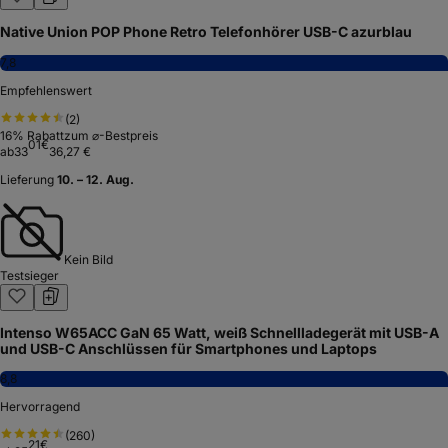
Native Union POP Phone Retro Telefonhörer USB-C azurblau
7,8
Empfehlenswert
(
2
)
16
% Rabatt
zum ⌀-Bestpreis
01
€
ab
33
36,27 €
Lieferung
10. – 12. Aug.
Kein Bild
Testsieger
Intenso W65ACC GaN 65 Watt, weiß Schnellladegerät mit USB-A
und USB-C Anschlüssen für Smartphones und Laptops
8,8
Hervorragend
(
260
)
21
€