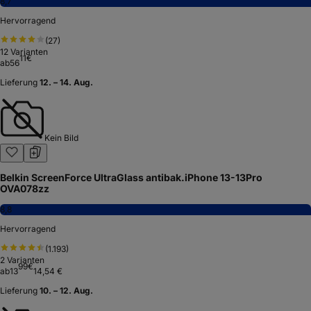
8,7
Hervorragend
(
27
)
12
Varianten
11
€
ab
56
Lieferung
12. – 14. Aug.
Kein Bild
Belkin ScreenForce UltraGlass antibak.iPhone 13-13Pro
OVA078zz
8,8
Hervorragend
(
1.193
)
2
Varianten
99
€
ab
13
14,54 €
Lieferung
10. – 12. Aug.