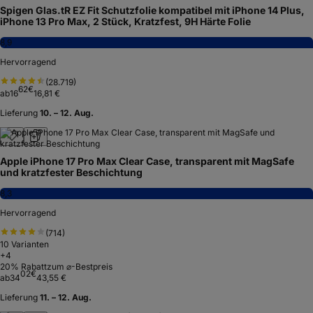
Spigen Glas.tR EZ Fit Schutzfolie kompatibel mit iPhone 14 Plus,
iPhone 13 Pro Max, 2 Stück, Kratzfest, 9H Härte Folie
8,9
Hervorragend
(
28.719
)
62
€
ab
16
16,81 €
Lieferung
10. – 12. Aug.
Apple iPhone 17 Pro Max Clear Case, transparent mit MagSafe
und kratzfester Beschichtung
8,3
Hervorragend
(
714
)
10
Varianten
+
4
20
% Rabatt
zum ⌀-Bestpreis
02
€
ab
34
43,55 €
Lieferung
11. – 12. Aug.