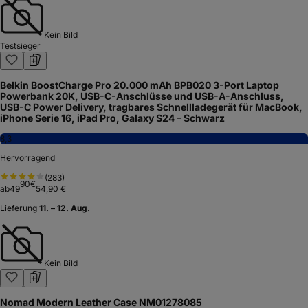
Kein Bild
Testsieger
Belkin BoostCharge Pro 20.000 mAh BPB020 3-Port Laptop
Powerbank 20K, USB-C-Anschlüsse und USB-A-Anschluss,
USB-C Power Delivery, tragbares Schnellladegerät für MacBook,
iPhone Serie 16, iPad Pro, Galaxy S24 – Schwarz
8,3
Hervorragend
(
283
)
90
€
ab
49
54,90 €
Lieferung
11. – 12. Aug.
Kein Bild
Nomad Modern Leather Case NM01278085