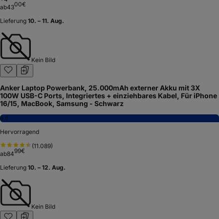
00
€
ab
43
Lieferung
10. – 11. Aug.
Kein Bild
Anker Laptop Powerbank, 25.000mAh externer Akku mit 3X
100W USB-C Ports, Integriertes + einziehbares Kabel, Für iPhone
16/15, MacBook, Samsung - Schwarz
8,6
Hervorragend
(
11.089
)
99
€
ab
84
Lieferung
10. – 12. Aug.
Kein Bild