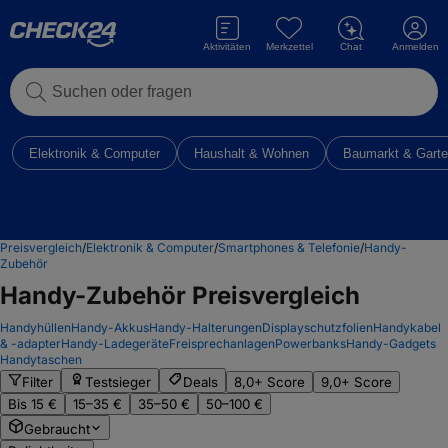
Aktivitäten
Merkzettel
Chat
Anmelden
Suchen oder fragen
Elektronik & Computer
Haushalt & Wohnen
Baumarkt & Gart
Preisvergleich
/
Elektronik & Computer
/
Smartphones & Telefonie
/
Handy-
Zubehör
Handy-Zubehör
Preisvergleich
Handyhüllen
Handy-Akkus
Handy-Halterungen
Displayschutzfolien
Handykabel
& -adapter
Handy-Ladegeräte
Freisprechanlagen
Powerbanks
Handy-Gadgets
Handytaschen
Filter
Testsieger
Deals
8,0+ Score
9,0+ Score
Bis 15 €
15–35 €
35–50 €
50–100 €
Gebraucht