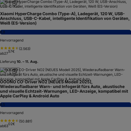
Xiaomi HyperCharge Combo (Type-A), Ladegerät, 120 W, USB-
Anschluss, USB-C-Kabel, intelligente Identifikation von Geräten,
Weiß (ES-Version)
8,8
Hervorragend
(
2.563
)
57
€
ab
27
Lieferung
10. – 11. Aug.
OOONO CO-Driver NO2 [NEUES Modell 2025],
Wiederaufladbarer Warn- und Infogerät fürs Auto, akustische
und visuelle Echtzeit-Warnungen, LED-Anzeige, kompatibel mit
Apple CarPlay & Android Auto
8,5
Hervorragend
(
50.881
)
02
€
ab
63