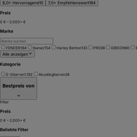
8,0+ Hervorragend
10
7,0+ Empfehlenswert
184
Preis
0 €
–
2.000+ €
Marke
FENDER
184
Ibanez
154
Harley Benton
133
PRS
98
GIBSON
60
Alle anzeigen
Kategorie
E-Gitarren
1.192
Akustikgitarren
28
Bestpreis von
Filter
Preis
0 €
–
2.000+ €
Beliebte Filter