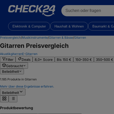
Suchen oder fragen
Elektronik & Computer
Haushalt & Wohnen
Baumarkt & G
Preisvergleich
/
Musikinstrumente
/
Gitarren & Bässe
/
Gitarren
Gitarren
Preisvergleich
Akustikgitarren
E-Gitarren
Filter
Deals
8,0+ Score
Bis 150 €
150–350 €
350–500 €
Gebraucht
Beliebtheit
1.185
Produkte in Gitarren
Mehr über diese Ergebnisse erfahren.
Beliebtheit
Produktbewertung