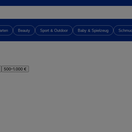
arten
Beauty
Sport & Outdoor
Baby & Spielzeug
Schmu
500–1.000 €