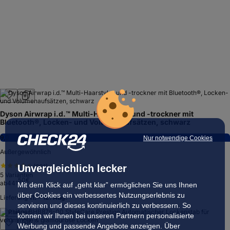
Dyson Airwrap i.d.™ Multi-Haarstyler und -trockner mit
Bluetooth®, Locken- und Volumenaufsätzen, schwarz
9,0
Nur notwendige Cookies
Außergewöhnlich
Unvergleichlich lecker
(
601
)
5
Varianten
50
€
ab
441
Mit dem Klick auf „geht klar” ermöglichen Sie uns Ihnen
über Cookies ein verbessertes Nutzungserlebnis zu
Lieferung
11. – 12. Aug.
servieren und dieses kontinuierlich zu verbessern. So
Testsieger
können wir Ihnen bei unseren Partnern personalisierte
Werbung und passende Angebote anzeigen. Über