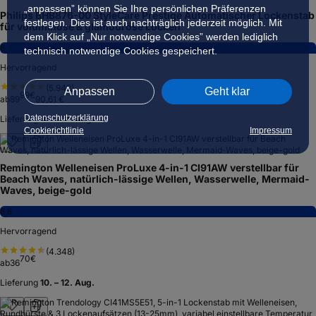
„anpassen” können Sie Ihre persönlichen Präferenzen
Philips BHB876-00 StyleCare Prestige Automatischer Lockenstab
festlegen. Dies ist auch nachträglich jederzeit möglich. Mit
für voluminöse & glamouröse Locken
dem Klick auf „Nur notwendige Cookies” werden lediglich
8,4
technisch notwendige Cookies gespeichert.
Hervorragend
(
5.942
)
Anpassen
Geht klar
99
€
ab
89
90,61 €
Datenschutzerklärung
Lieferung
10. – 12. Aug.
Cookierichtlinie
Impressum
Remington Welleneisen ProLuxe 4-in-1 CI91AW verstellbar für
Beach Waves, natürlich-lässige Wellen, Wasserwelle, Mermaid-
Waves, beige-gold
8,8
Hervorragend
(
4.348
)
70
€
ab
36
Lieferung
10. – 12. Aug.