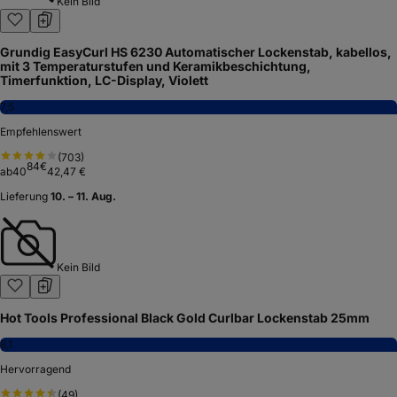
Kein Bild
Grundig EasyCurl HS 6230 Automatischer Lockenstab, kabellos,
mit 3 Temperaturstufen und Keramikbeschichtung,
Timerfunktion, LC-Display, Violett
7,5
Empfehlenswert
(
703
)
84
€
ab
40
42,47 €
Lieferung
10. – 11. Aug.
Kein Bild
Hot Tools Professional Black Gold Curlbar Lockenstab 25mm
8,1
Hervorragend
(
49
)