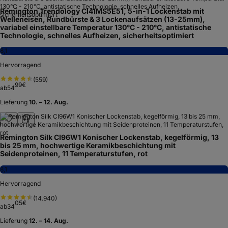
Remington Trendology CI41MS5E51, 5-in-1 Lockenstab mit
Welleneisen, Rundbürste & 3 Lockenaufsätzen (13-25mm),
variabel einstellbare Temperatur 130°C - 210°C, antistatische
Technologie, schnelles Aufheizen, sicherheitsoptimiert
8,1
Hervorragend
(
559
)
99
€
ab
54
Lieferung
10. – 12. Aug.
Remington Silk CI96W1 Konischer Lockenstab, kegelförmig, 13
bis 25 mm, hochwertige Keramikbeschichtung mit
Seidenproteinen, 11 Temperaturstufen, rot
8,1
Hervorragend
(
14.940
)
05
€
ab
34
Lieferung
12. – 14. Aug.