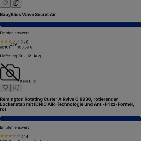
BabyBliss Wave Secret Air
7,0
Empfehlenswert
(
121
)
47
€
ab
101
103,59 €
Lieferung
10. – 12. Aug.
Kein Bild
Remington Rotating Curler AIRvive CI8930, rotierender
Lockenstab mit IONIC AIR-Technologie und Anti-Frizz-Formel,
rot
7,1
Empfehlenswert
(
144
)