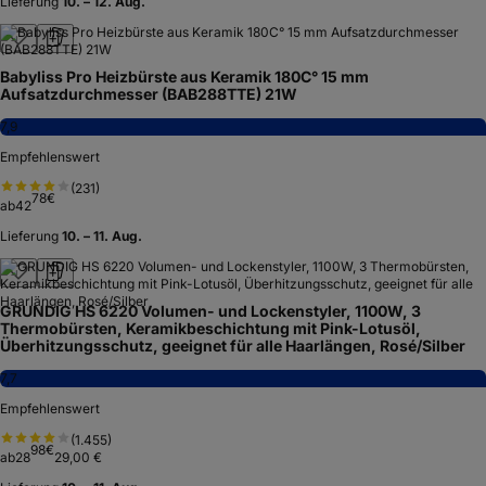
Lieferung
10. – 12. Aug.
Babyliss Pro Heizbürste aus Keramik 180C° 15 mm
Aufsatzdurchmesser (BAB288TTE) 21W
7,9
Empfehlenswert
(
231
)
78
€
ab
42
Lieferung
10. – 11. Aug.
GRUNDIG HS 6220 Volumen- und Lockenstyler, 1100W, 3
Thermobürsten, Keramikbeschichtung mit Pink-Lotusöl,
Überhitzungsschutz, geeignet für alle Haarlängen, Rosé/Silber
7,7
Empfehlenswert
(
1.455
)
98
€
ab
28
29,00 €