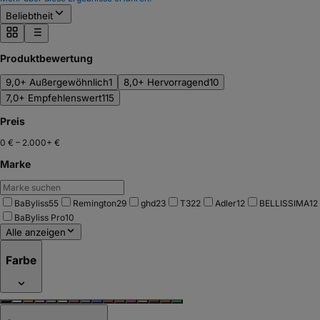
Beliebtheit
Produktbewertung
9,0+ Außergewöhnlich
1
8,0+ Hervorragend
10
7,0+ Empfehlenswert
115
Preis
0 €
–
2.000+ €
Marke
BaByliss
55
Remington
29
ghd
23
T3
22
Adler
12
BELLISSIMA
12
BaByliss Pro
10
Alle anzeigen
Farbe