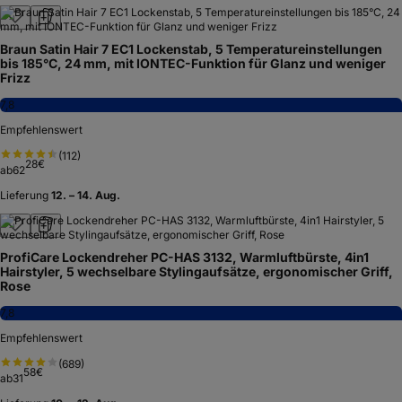
Braun Satin Hair 7 EC1 Lockenstab, 5 Temperatureinstellungen
bis 185°C, 24 mm, mit IONTEC-Funktion für Glanz und weniger
Frizz
7,8
Empfehlenswert
(
112
)
28
€
ab
62
Lieferung
12. – 14. Aug.
ProfiCare Lockendreher PC-HAS 3132, Warmluftbürste, 4in1
Hairstyler, 5 wechselbare Stylingaufsätze, ergonomischer Griff,
Rose
7,8
Empfehlenswert
(
689
)
58
€
ab
31