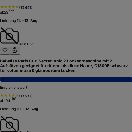
(
13.441
)
99
€
ab
29
Lieferung
11. – 12. Aug.
Kein Bild
BaByliss Paris Curl Secret Ionic 2 Lockenmaschine mit 2
Aufsätzen geeignet für dünne bis dicke Haare, C1300E schwarz
für voluminöse & glamouröse Locken
7,1
Empfehlenswert
(
13.530
)
16
€
ab
104
Lieferung
10. – 12. Aug.