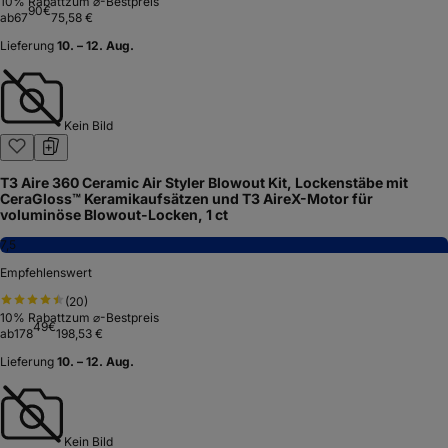
10
% Rabatt
zum ⌀-Bestpreis
90
€
ab
67
75,58 €
Lieferung
10. – 12. Aug.
Kein Bild
T3 Aire 360 Ceramic Air Styler Blowout Kit, Lockenstäbe mit
CeraGloss™ Keramikaufsätzen und T3 AireX-Motor für
voluminöse Blowout-Locken, 1 ct
7,5
Empfehlenswert
(
20
)
10
% Rabatt
zum ⌀-Bestpreis
49
€
ab
178
198,53 €
Lieferung
10. – 12. Aug.
Kein Bild