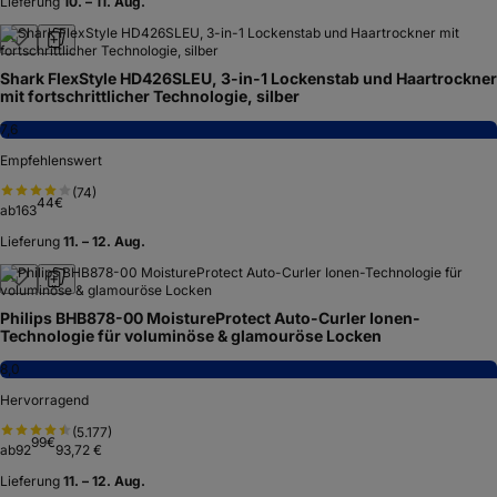
Lieferung
10. – 11. Aug.
Shark FlexStyle HD426SLEU, 3-in-1 Lockenstab und Haartrockner
mit fortschrittlicher Technologie, silber
7,6
Empfehlenswert
(
74
)
44
€
ab
163
Lieferung
11. – 12. Aug.
Philips BHB878-00 MoistureProtect Auto-Curler Ionen-
Technologie für voluminöse & glamouröse Locken
8,0
Hervorragend
(
5.177
)
99
€
ab
92
93,72 €
Lieferung
11. – 12. Aug.