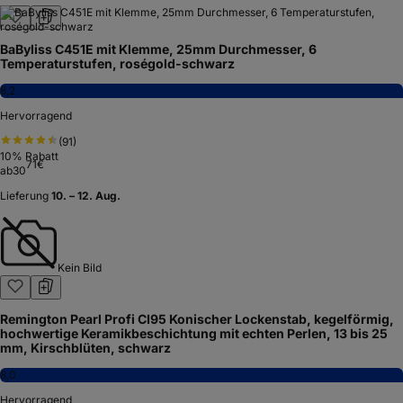
BaByliss C451E mit Klemme, 25mm Durchmesser, 6
Temperaturstufen, roségold-schwarz
8,2
Hervorragend
(
91
)
10
% Rabatt
71
€
ab
30
Lieferung
10. – 12. Aug.
Kein Bild
Remington Pearl Profi CI95 Konischer Lockenstab, kegelförmig,
hochwertige Keramikbeschichtung mit echten Perlen, 13 bis 25
mm, Kirschblüten, schwarz
8,0
Hervorragend