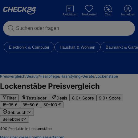
Aktivitäten
Merkzettel
Chat
Anmelden
Suchen oder fragen
Elektronik & Computer
Haushalt & Wohnen
Baumarkt & Gart
Preisvergleich
/
Beauty
/
Haarpflege
/
Haarstyling-Geräte
/
Lockenstäbe
Lockenstäbe
Preisvergleich
Filter
Testsieger
Deals
8,0+ Score
9,0+ Score
15–35 €
35–50 €
50–100 €
Gebraucht
Beliebtheit
400
Produkte in Lockenstäbe
Mehr über diese Ergebnisse erfahren.