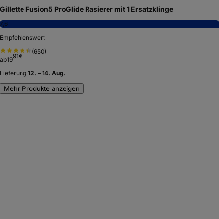
Gillette Fusion5 ProGlide Rasierer mit 1 Ersatzklinge
7,6
Empfehlenswert
(
650
)
91
€
ab
19
Lieferung
12. – 14. Aug.
Mehr Produkte anzeigen