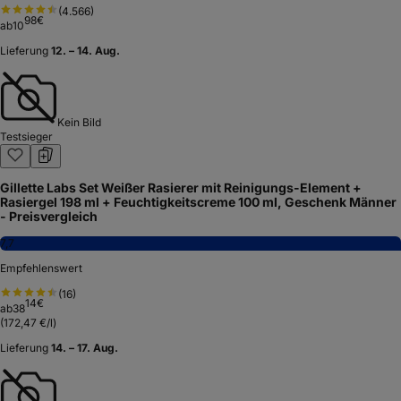
(
4.566
)
98
€
ab
10
Lieferung
12. – 14. Aug.
Kein Bild
Testsieger
Gillette Labs Set Weißer Rasierer mit Reinigungs-Element +
Rasiergel 198 ml + Feuchtigkeitscreme 100 ml, Geschenk Männer
- Preisvergleich
7,7
Empfehlenswert
(
16
)
14
€
ab
38
(
172,47 €/l
)
Lieferung
14. – 17. Aug.