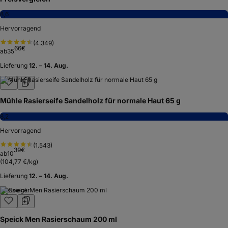
8,6
Hervorragend
(
4.349
)
66
€
ab
35
Lieferung
12. – 14. Aug.
Mühle Rasierseife Sandelholz für normale Haut 65 g
8,2
Hervorragend
(
1.543
)
39
€
ab
10
(
104,77 €/kg
)
Lieferung
12. – 14. Aug.
Testsieger
Speick Men Rasierschaum 200 ml