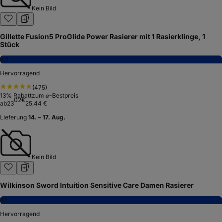
Kein Bild
Gillette Fusion5 ProGlide Power Rasierer mit 1 Rasierklinge, 1
Stück
8,3
Hervorragend
(
475
)
13
% Rabatt
zum ⌀-Bestpreis
02
€
ab
23
25,44 €
Lieferung
14. – 17. Aug.
Kein Bild
Wilkinson Sword Intuition Sensitive Care Damen Rasierer
8,1
Hervorragend