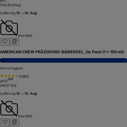
ab
11
(
105,62 €/kg
)
Lieferung
12. – 14. Aug.
Kein Bild
AMERICAN CREW PRÄZISIONS-RASIERGEL ,1er Pack (1 x 150 ml)
8,0
Hervorragend
(
1.682
)
38
€
ab
12
(
49,27 €/l
)
Lieferung
12. – 13. Aug.
Kein Bild