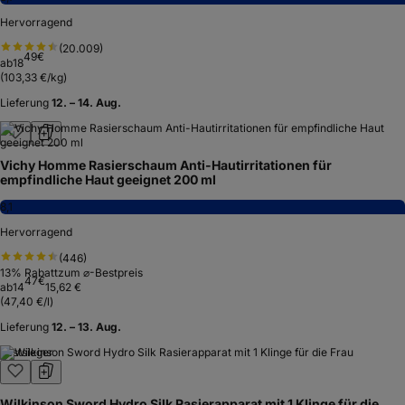
Hervorragend
(
20.009
)
49
€
ab
18
(
103,33 €/kg
)
Lieferung
12. – 14. Aug.
Vichy Homme Rasierschaum Anti-Hautirritationen für
empfindliche Haut geeignet 200 ml
8,1
Hervorragend
(
446
)
13
% Rabatt
zum ⌀-Bestpreis
47
€
ab
14
15,62 €
(
47,40 €/l
)
Lieferung
12. – 13. Aug.
Testsieger
Wilkinson Sword Hydro Silk Rasierapparat mit 1 Klinge für die