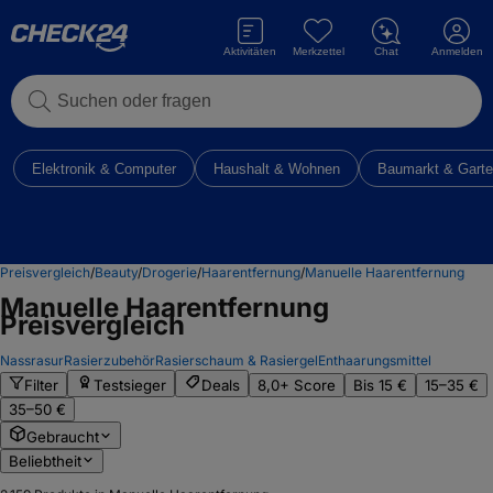
Aktivitäten
Merkzettel
Chat
Anmelden
Suchen oder fragen
Elektronik & Computer
Haushalt & Wohnen
Baumarkt & Gart
Preisvergleich
/
Beauty
/
Drogerie
/
Haarentfernung
/
Manuelle Haarentfernung
Manuelle Haarentfernung
Preisvergleich
Nassrasur
Rasierzubehör
Rasierschaum & Rasiergel
Enthaarungsmittel
Filter
Testsieger
Deals
8,0+ Score
Bis 15 €
15–35 €
35–50 €
Gebraucht
Beliebtheit