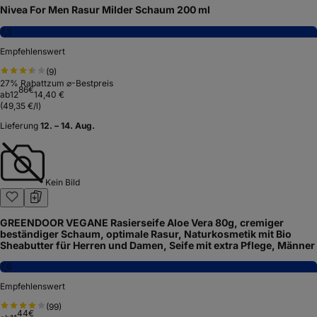
Nivea For Men Rasur Milder Schaum 200 ml
7,3
Empfehlenswert
(
9
)
27
% Rabatt
zum ⌀-Bestpreis
86
€
ab
12
14,40 €
(
49,35 €/l
)
Lieferung
12. – 14. Aug.
Kein Bild
GREENDOOR VEGANE Rasierseife Aloe Vera 80g, cremiger
beständiger Schaum, optimale Rasur, Naturkosmetik mit Bio
Sheabutter für Herren und Damen, Seife mit extra Pflege, Männer
7,6
Empfehlenswert
(
99
)
44
€