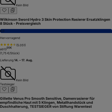
Kein Bild
Wilkinson Sword Hydro 3 Skin Protection Rasierer Ersatzklingen
8 Stück - Preisvergleich
8,0
Hervorragend
(
5.051
)
99
€
ab
13
(
1,75 €/Stück
)
Lieferung
14. – 17. Aug.
Kein Bild
Testsieger
Gillette Venus Pro Smooth Sensitive, Damenrasierer für
empfindliche Haut mit 5 Klingen, Metallhandstück und
Duschhalterung, TESTSIEGER von Stiftung Warentest