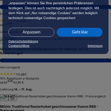
„anpassen” können Sie Ihre persönlichen Präferenzen
7,9
festlegen. Dies ist auch nachträglich jederzeit möglich. Mit
dem Klick auf „Nur notwendige Cookies” werden lediglich
Empfehlenswert
technisch notwendige Cookies gespeichert.
(
2.609
)
94
€
ab
18
Anpassen
Geht klar
Lieferung
12. – 14. Aug.
Datenschutzerklärung
Cookierichtlinie
Impressum
Gillette Fusion5 ProGlide Rasierer Für Männer mit 10
Rasierklingen
8,7
Hervorragend
(
15.881
)
16
% Rabatt
zum ⌀-Bestpreis
40
€
ab
34
42,95 €
Lieferung
14. – 17. Aug.
Mühle Traditional Rasierhobel geschlossener Kamm R89 -
Preisvergleich