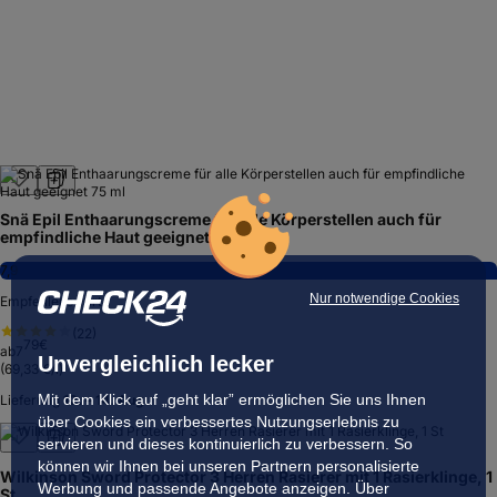
Snä Epil Enthaarungscreme für alle Körperstellen auch für
empfindliche Haut geeignet 75 ml
7,9
Nur notwendige Cookies
Empfehlenswert
(
22
)
79
€
ab
7
Unvergleichlich lecker
(
69,33 €/l
)
Mit dem Klick auf „geht klar” ermöglichen Sie uns Ihnen
Lieferung
12. – 14. Aug.
über Cookies ein verbessertes Nutzungserlebnis zu
servieren und dieses kontinuierlich zu verbessern. So
können wir Ihnen bei unseren Partnern personalisierte
Wilkinson Sword Protector 3 Herren Rasierer mit 1 Rasierklinge, 1
Werbung und passende Angebote anzeigen. Über
St