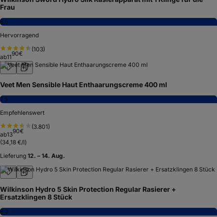
Frau
8,5
Hervorragend
(
103
)
90
€
ab
11
Veet Men Sensible Haut Enthaarungscreme 400 ml
7,5
Empfehlenswert
(
3.801
)
90
€
ab
13
(
34,18 €/l
)
Lieferung
12. – 14. Aug.
Wilkinson Hydro 5 Skin Protection Regular Rasierer +
Ersatzklingen 8 Stück
8,3