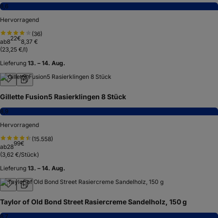
8,6
Hervorragend
(
36
)
22
€
ab
8
8,37 €
(
23,25 €/l
)
Lieferung
13. – 14. Aug.
Gillette Fusion5 Rasierklingen 8 Stück
8,9
Hervorragend
(
15.558
)
99
€
ab
28
(
3,62 €/Stück
)
Lieferung
13. – 14. Aug.
Taylor of Old Bond Street Rasiercreme Sandelholz, 150 g
8,7