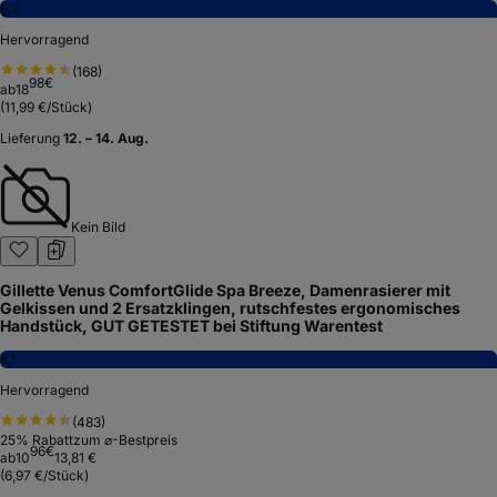
8,2
Hervorragend
(
168
)
98
€
ab
18
(
11,99 €/Stück
)
Lieferung
12. – 14. Aug.
Kein Bild
Gillette Venus ComfortGlide Spa Breeze, Damenrasierer mit
Gelkissen und 2 Ersatzklingen, rutschfestes ergonomisches
Handstück, GUT GETESTET bei Stiftung Warentest
8,1
Hervorragend
(
483
)
25
% Rabatt
zum ⌀-Bestpreis
96
€
ab
10
13,81 €
(
6,97 €/Stück
)