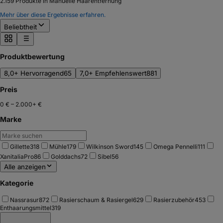
2.159
Produkte in Manuelle Haarentfernung
Mehr über diese Ergebnisse erfahren.
Beliebtheit
Produktbewertung
8,0+ Hervorragend
65
7,0+ Empfehlenswert
881
Preis
0 €
–
2.000+ €
Marke
Gillette
318
Mühle
179
Wilkinson Sword
145
Omega Pennelli
111
XanitaliaPro
86
Golddachs
72
Sibel
56
Alle anzeigen
Kategorie
Nassrasur
872
Rasierschaum & Rasiergel
629
Rasierzubehör
453
Enthaarungsmittel
319