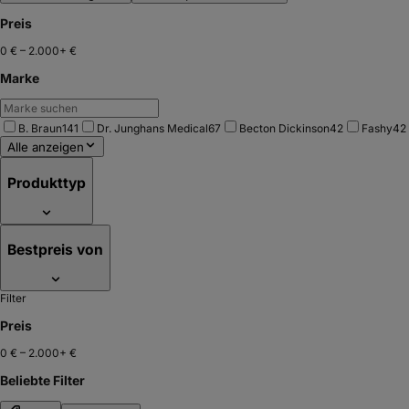
Preis
0 €
–
2.000+ €
Marke
B. Braun
141
Dr. Junghans Medical
67
Becton Dickinson
42
Fashy
42
Alle anzeigen
Produkttyp
Bestpreis von
Filter
Preis
0 €
–
2.000+ €
Beliebte Filter