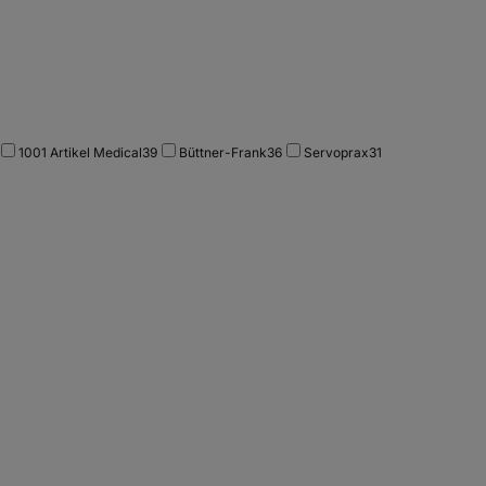
1001 Artikel Medical
39
Büttner-Frank
36
Servoprax
31