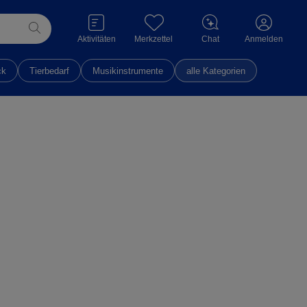
Aktivitäten
Merkzettel
Chat
Anmelden
ck
Tierbedarf
Musikinstrumente
alle Kategorien