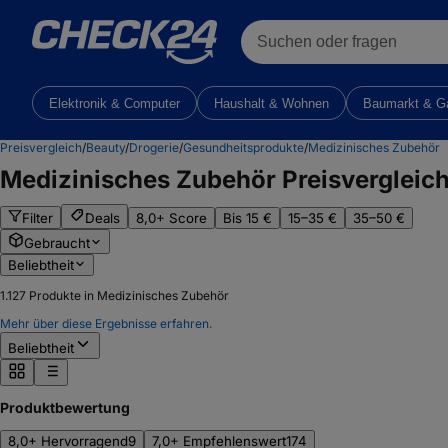
Suchen oder fragen
Elektronik & Computer
Haushalt & Wohnen
Baumarkt & G
Preisvergleich
/
Beauty
/
Drogerie
/
Gesundheitsprodukte
/
Medizinisches Zubehör
Medizinisches Zubehör
Preisvergleic
Filter
Deals
8,0+ Score
Bis 15 €
15–35 €
35–50 €
Gebraucht
Beliebtheit
1.127
Produkte in Medizinisches Zubehör
Mehr über diese Ergebnisse erfahren.
Beliebtheit
Produktbewertung
8,0+ Hervorragend
9
7,0+ Empfehlenswert
174