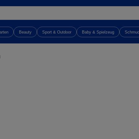
arten
Beauty
Sport & Outdoor
Baby & Spielzeug
Schmu
h