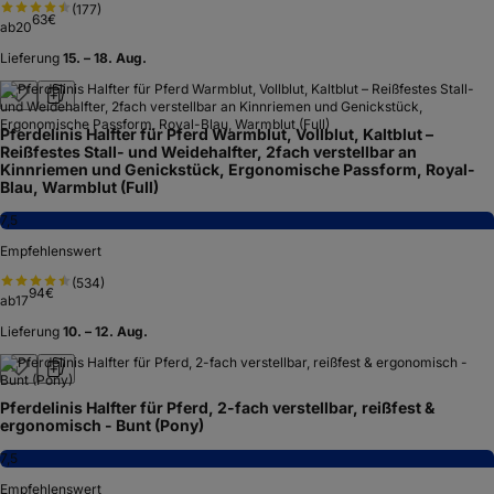
(
177
)
63
€
ab
20
Lieferung
15. – 18. Aug.
Pferdelinis Halfter für Pferd Warmblut, Vollblut, Kaltblut –
Reißfestes Stall- und Weidehalfter, 2fach verstellbar an
Kinnriemen und Genickstück, Ergonomische Passform, Royal-
Blau, Warmblut (Full)
7,5
Empfehlenswert
(
534
)
94
€
ab
17
Lieferung
10. – 12. Aug.
Pferdelinis Halfter für Pferd, 2-fach verstellbar, reißfest &
ergonomisch - Bunt (Pony)
7,5
Empfehlenswert