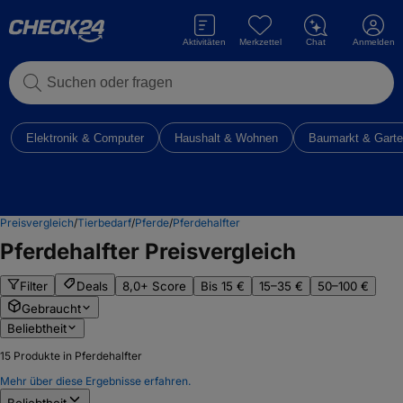
Aktivitäten
Merkzettel
Chat
Anmelden
Suchen oder fragen
Elektronik & Computer
Haushalt & Wohnen
Baumarkt & Gart
Preisvergleich
/
Tierbedarf
/
Pferde
/
Pferdehalfter
Pferdehalfter
Preisvergleich
Filter
Deals
8,0+ Score
Bis 15 €
15–35 €
50–100 €
Gebraucht
Beliebtheit
15
Produkte in Pferdehalfter
Mehr über diese Ergebnisse erfahren.