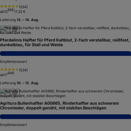
(
534
)
95
€
ab
12
17,32 €
Lieferung
13. – 14. Aug.
Pferdelinis Halfter für Pferd Kaltblut, 2-fach verstellbar, reißfest,
dunkelblau, für Stall und Weide
7,6
Empfehlenswert
(
534
)
94
€
ab
17
Lieferung
10. – 12. Aug.
Agritura Bullenhalfter A00865, Rinderhalfter aus schwerem
Chromleder, doppelt genäht, mit stabilen Beschlägen
7,1
Empfehlenswert