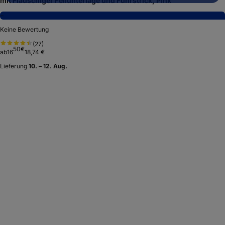
mit Flauschiger Fellunterlage und Führstrick, Pink
−
Keine Bewertung
(
27
)
50
€
ab
16
18,74 €
Lieferung
10. – 12. Aug.