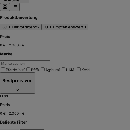
Beliebtheit
Produktbewertung
8,0+ Hervorragend
2
7,0+ Empfehlenswert
11
Preis
0 €
–
2.000+ €
Marke
Pferdelinis
9
Pfiff
4
Agritura
1
HKM
1
Kerbl
1
Bestpreis von
Filter
Preis
0 €
–
2.000+ €
Beliebte Filter