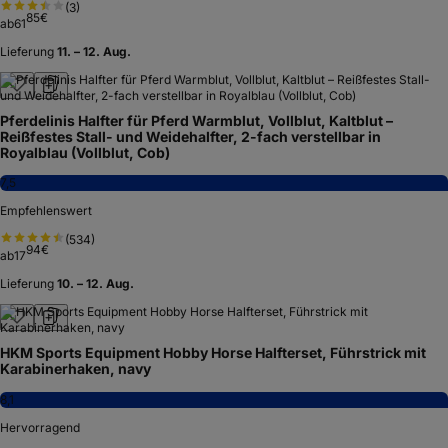
(
3
)
85
€
ab
61
Lieferung
11. – 12. Aug.
Pferdelinis Halfter für Pferd Warmblut, Vollblut, Kaltblut –
Reißfestes Stall- und Weidehalfter, 2-fach verstellbar in
Royalblau (Vollblut, Cob)
7,5
Empfehlenswert
(
534
)
94
€
ab
17
Lieferung
10. – 12. Aug.
HKM Sports Equipment Hobby Horse Halfterset, Führstrick mit
Karabinerhaken, navy
8,1
Hervorragend