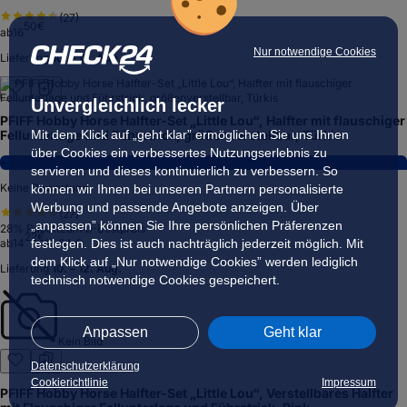
(
27
)
50
€
ab
16
Nur notwendige Cookies
Lieferung
10. – 12. Aug.
Unvergleichlich lecker
PFIFF Hobby Horse Halfter-Set „Little Lou“, Halfter mit flauschiger
Mit dem Klick auf „geht klar” ermöglichen Sie uns Ihnen
Fellunterlage und Führstrick, größenverstellbar, Türkis
über Cookies ein verbessertes Nutzungserlebnis zu
−
servieren und dieses kontinuierlich zu verbessern. So
Keine Bewertung
können wir Ihnen bei unseren Partnern personalisierte
Werbung und passende Angebote anzeigen. Über
(
27
)
„anpassen” können Sie Ihre persönlichen Präferenzen
28
% Rabatt
zum ⌀-Bestpreis
22
€
festlegen. Dies ist auch nachträglich jederzeit möglich. Mit
ab
14
15,64 €
dem Klick auf „Nur notwendige Cookies” werden lediglich
Lieferung
10. – 12. Aug.
technisch notwendige Cookies gespeichert.
Anpassen
Geht klar
Kein Bild
Datenschutzerklärung
Cookierichtlinie
Impressum
PFIFF Hobby Horse Halfter-Set „Little Lou“, Verstellbares Halfter