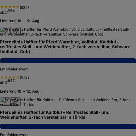
(
534
)
94
€
ab
17
Lieferung
10. – 12. Aug.
Pferdelinis Halfter für Pferd Warmblut, Vollblut, Kaltblut –
reißfestes Stall- und Weidehalfter, 2-fach verstellbar, Schwarz
(Vollblut, Cob)
7,3
Empfehlenswert
(
534
)
94
€
ab
17
Lieferung
10. – 12. Aug.
Pferdelinis Halfter für Kaltblut – Reißfestes Stall- und
Weidehalfter, 2-fach verstellbar in Türkis
7,3
Empfehlenswert