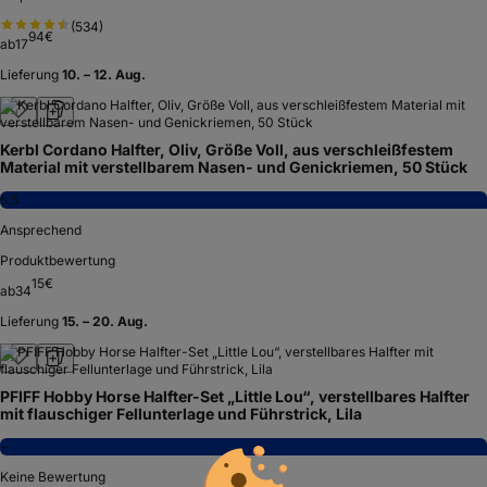
(
534
)
94
€
ab
17
Lieferung
10. – 12. Aug.
Kerbl Cordano Halfter, Oliv, Größe Voll, aus verschleißfestem
Material mit verstellbarem Nasen- und Genickriemen, 50 Stück
6,5
Ansprechend
Produktbewertung
15
€
ab
34
Lieferung
15. – 20. Aug.
PFIFF Hobby Horse Halfter-Set „Little Lou“, verstellbares Halfter
mit flauschiger Fellunterlage und Führstrick, Lila
−
Keine Bewertung