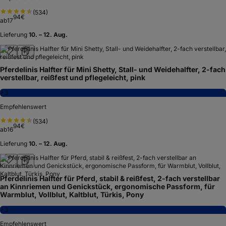
(
534
)
94
€
ab
17
Lieferung
10. – 12. Aug.
Pferdelinis Halfter für Mini Shetty, Stall- und Weidehalfter, 2-fach
verstellbar, reißfest und pflegeleicht, pink
7,3
Empfehlenswert
(
534
)
94
€
ab
16
Lieferung
10. – 12. Aug.
Pferdelinis Halfter für Pferd, stabil & reißfest, 2-fach verstellbar
an Kinnriemen und Genickstück, ergonomische Passform, für
Warmblut, Vollblut, Kaltblut, Türkis, Pony
7,3
Empfehlenswert