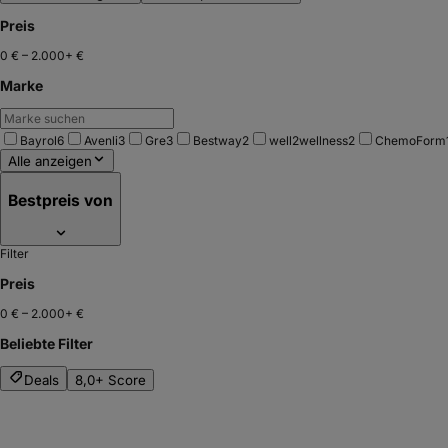
Preis
0 €
–
2.000+ €
Marke
Bayrol
6
Avenli
3
Gre
3
Bestway
2
well2wellness
2
ChemoForm
Alle anzeigen
Bestpreis von
Filter
Preis
0 €
–
2.000+ €
Beliebte Filter
Deals
8,0+ Score