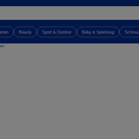
arten
Beauty
Sport & Outdoor
Baby & Spielzeug
Schmu
ten