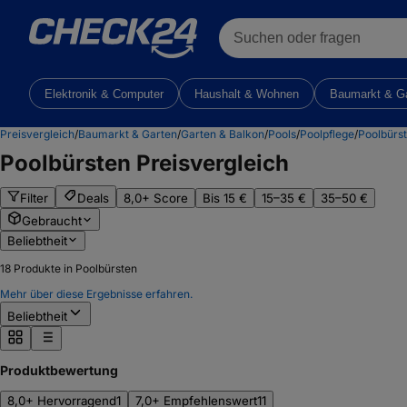
Suchen oder fragen
Elektronik & Computer
Haushalt & Wohnen
Baumarkt & G
Preisvergleich
/
Baumarkt & Garten
/
Garten & Balkon
/
Pools
/
Poolpflege
/
Poolbürs
Poolbürsten
Preisvergleich
Filter
Deals
8,0+ Score
Bis 15 €
15–35 €
35–50 €
Gebraucht
Beliebtheit
18
Produkte in Poolbürsten
Mehr über diese Ergebnisse erfahren.
Beliebtheit
Produktbewertung
8,0+ Hervorragend
1
7,0+ Empfehlenswert
11