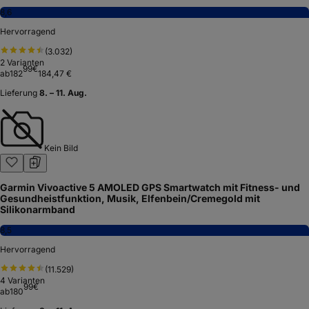
8,6
Hervorragend
(
3.032
)
2
Varianten
99
€
ab
182
184,47 €
Lieferung
8. – 11. Aug.
Kein Bild
Garmin Vivoactive 5 AMOLED GPS Smartwatch mit Fitness- und
Gesundheistfunktion, Musik, Elfenbein/Cremegold mit
Silikonarmband
8,5
Hervorragend
(
11.529
)
4
Varianten
99
€
ab
180