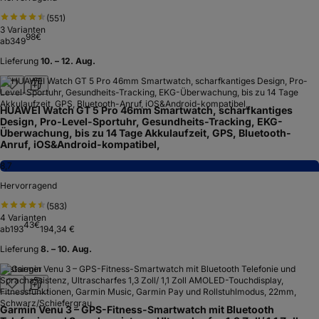
(
551
)
3
Varianten
98
€
ab
349
Lieferung
10. – 12. Aug.
HUAWEI Watch GT 5 Pro 46mm Smartwatch, scharfkantiges
Design, Pro-Level-Sportuhr, Gesundheits-Tracking, EKG-
Überwachung, bis zu 14 Tage Akkulaufzeit, GPS, Bluetooth-
Anruf, iOS&Android-kompatibel,
8,7
Hervorragend
(
583
)
4
Varianten
43
€
ab
193
194,34 €
Lieferung
8. – 10. Aug.
Testsieger
Garmin Venu 3 – GPS-Fitness-Smartwatch mit Bluetooth