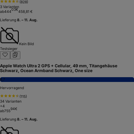
(
828
)
3
Varianten
03
€
ab
444
458,81 €
Lieferung
8. – 11. Aug.
Kein Bild
Testsieger
Apple Watch Ultra 2 GPS + Cellular, 49 mm, Titangehäuse
Schwarz, Ocean Armband Schwarz, One size
8,7
Hervorragend
(
115
)
34
Varianten
+
4
94
€
ab
755
Lieferung
8. – 11. Aug.