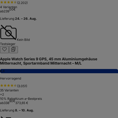
(
2.202
)
4
Varianten
00
€
ab
239
Lieferung
24. – 26. Aug.
Kein Bild
Testsieger
Apple Watch Series 9 GPS, 45 mm Aluminiumgehäuse
Mitternacht, Sportarmband Mitternacht – M/L
8,4
Hervorragend
(
3.051
)
35
Varianten
+
2
10
% Rabatt
zum ⌀-Bestpreis
90
€
ab
338
373,65 €
Lieferung
8. – 10. Aug.