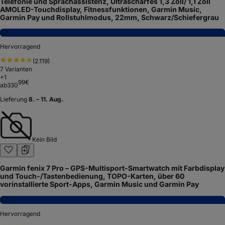
Telefonie und Sprachassistenz, Ultrascharfes 1,3 Zoll/ 1,1 Zoll
AMOLED-Touchdisplay, Fitnessfunktionen, Garmin Music,
Garmin Pay und Rollstuhlmodus, 22mm, Schwarz/Schiefergrau
8,7
Hervorragend
(
2.119
)
7
Varianten
+
1
99
€
ab
330
Lieferung
8. – 11. Aug.
Kein Bild
Garmin fenix 7 Pro – GPS-Multisport-Smartwatch mit Farbdisplay
und Touch-/Tastenbedienung, TOPO-Karten, über 60
vorinstallierte Sport-Apps, Garmin Music und Garmin Pay
8,7
Hervorragend