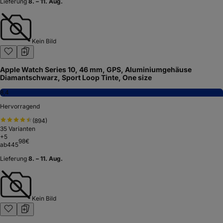
Lieferung
8. – 11. Aug.
Kein Bild
Apple Watch Series 10, 46 mm, GPS, Aluminiumgehäuse
Diamantschwarz, Sport Loop Tinte, One size
8,4
Hervorragend
(
894
)
35
Varianten
+
5
98
€
ab
445
Lieferung
8. – 11. Aug.
Kein Bild