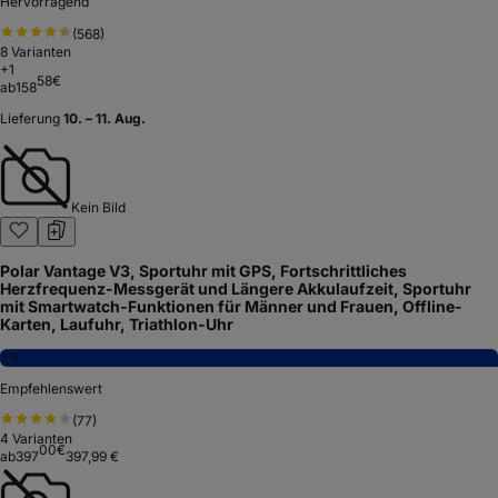
Hervorragend
(
568
)
8
Varianten
+
1
58
€
ab
158
Lieferung
10. – 11. Aug.
Kein Bild
Polar Vantage V3, Sportuhr mit GPS, Fortschrittliches
Herzfrequenz-Messgerät und Längere Akkulaufzeit, Sportuhr
mit Smartwatch-Funktionen für Männer und Frauen, Offline-
Karten, Laufuhr, Triathlon-Uhr
7,9
Empfehlenswert
(
77
)
4
Varianten
00
€
ab
397
397,99 €