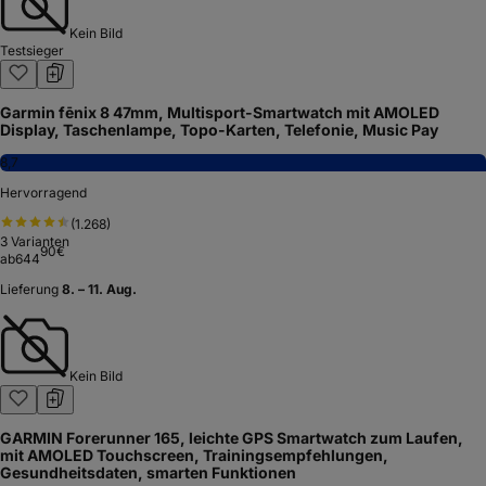
Kein Bild
Testsieger
Garmin fēnix 8 47mm, Multisport-Smartwatch mit AMOLED
Display, Taschenlampe, Topo-Karten, Telefonie, Music Pay
8,7
Hervorragend
(
1.268
)
3
Varianten
90
€
ab
644
Lieferung
8. – 11. Aug.
Kein Bild
GARMIN Forerunner 165, leichte GPS Smartwatch zum Laufen,
mit AMOLED Touchscreen, Trainingsempfehlungen,
Gesundheitsdaten, smarten Funktionen