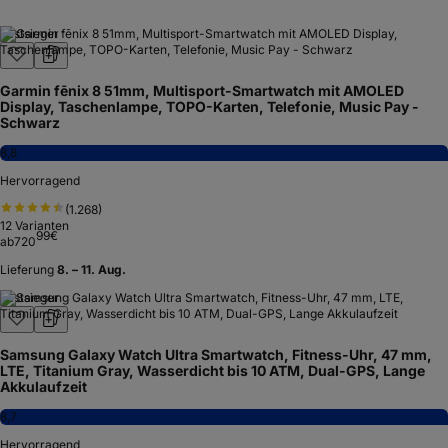
Testsieger
Garmin fēnix 8 51mm, Multisport-Smartwatch mit AMOLED
Display, Taschenlampe, TOPO-Karten, Telefonie, Music Pay -
Schwarz
8,8
Hervorragend
(
1.268
)
12
Varianten
99
€
ab
720
Lieferung
8. – 11. Aug.
Testsieger
Samsung Galaxy Watch Ultra Smartwatch, Fitness-Uhr, 47 mm,
LTE, Titanium Gray, Wasserdicht bis 10 ATM, Dual-GPS, Lange
Akkulaufzeit
8,7
Hervorragend