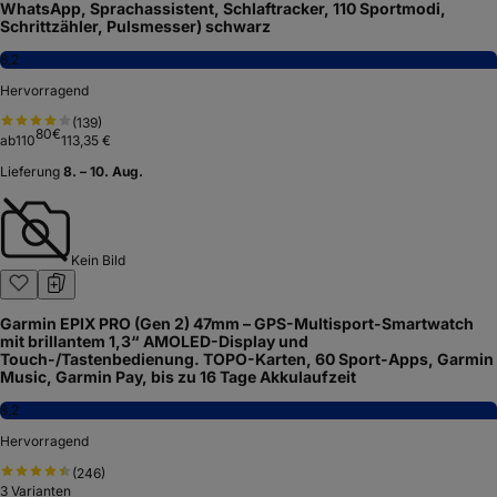
WhatsApp, Sprachassistent, Schlaftracker, 110 Sportmodi,
Schrittzähler, Pulsmesser) schwarz
8,2
Hervorragend
(
139
)
80
€
ab
110
113,35 €
Lieferung
8. – 10. Aug.
Kein Bild
Garmin EPIX PRO (Gen 2) 47mm – GPS-Multisport-Smartwatch
mit brillantem 1,3“ AMOLED-Display und
Touch-/Tastenbedienung. TOPO-Karten, 60 Sport-Apps, Garmin
Music, Garmin Pay, bis zu 16 Tage Akkulaufzeit
8,2
Hervorragend
(
246
)
3
Varianten