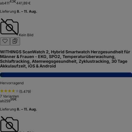
43
€
ab
411
441,89 €
Lieferung
8. – 11. Aug.
Kein Bild
WITHINGS ScanWatch 2, Hybrid Smartwatch Herzgesundheit für
Männer & Frauen - EKG, SPO2, Temperaturüberwachung,
Schlaftracking, Atemwegsgesundheit, Zyklustracking, 30 Tage
Akkulaufzeit, iOS & Android
8,1
Hervorragend
(
5.479
)
7
Varianten
99
€
ab
259
Lieferung
8. – 11. Aug.