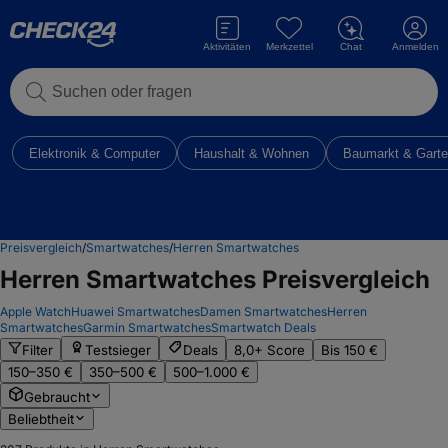
Aktivitäten
Merkzettel
Chat
Anmelden
Suchen oder fragen
Elektronik & Computer
Haushalt & Wohnen
Baumarkt & Gart
Preisvergleich
/
Smartwatches
/
Herren Smartwatches
Herren Smartwatches
Preisvergleich
Apple Watch
Huawei Smartwatches
Damen Smartwatches
Herren
Smartwatches
Garmin Smartwatches
Smartwatch Deals
Filter
Testsieger
Deals
8,0+ Score
Bis 150 €
150–350 €
350–500 €
500–1.000 €
Gebraucht
Beliebtheit