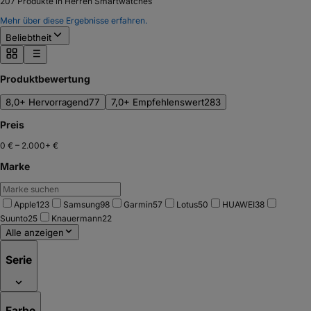
207
Produkte in Herren Smartwatches
Mehr über diese Ergebnisse erfahren.
Beliebtheit
Produktbewertung
8,0+ Hervorragend
77
7,0+ Empfehlenswert
283
Preis
0 €
–
2.000+ €
Marke
Apple
123
Samsung
98
Garmin
57
Lotus
50
HUAWEI
38
Suunto
25
Knauermann
22
Alle anzeigen
Serie
Farbe