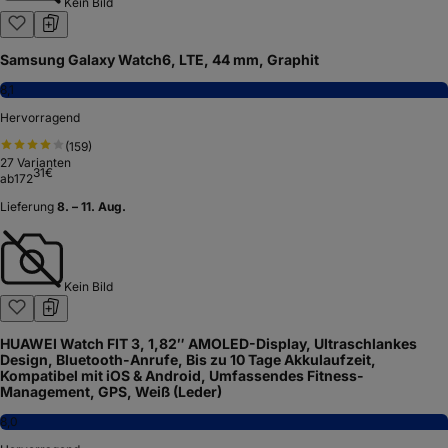
Kein Bild
Samsung Galaxy Watch6, LTE, 44 mm, Graphit
8,1
Hervorragend
(
159
)
27
Varianten
31
€
ab
172
Lieferung
8. – 11. Aug.
Kein Bild
HUAWEI Watch FIT 3, 1,82″ AMOLED-Display, Ultraschlankes
Design, Bluetooth-Anrufe, Bis zu 10 Tage Akkulaufzeit,
Kompatibel mit iOS & Android, Umfassendes Fitness-
Management, GPS, Weiß (Leder)
8,0