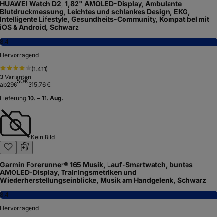
HUAWEI Watch D2, 1,82" AMOLED-Display, Ambulante
Blutdruckmessung, Leichtes und schlankes Design, EKG,
Intelligente Lifestyle, Gesundheits-Community, Kompatibel mit
iOS & Android, Schwarz
8,4
Hervorragend
(
1.411
)
3
Varianten
50
€
ab
296
315,76 €
Lieferung
10. – 11. Aug.
Kein Bild
Garmin Forerunner® 165 Musik, Lauf-Smartwatch, buntes
AMOLED-Display, Trainingsmetriken und
Wiederherstellungseinblicke, Musik am Handgelenk, Schwarz
8,4
Hervorragend