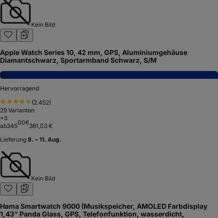
Kein Bild
Apple Watch Series 10, 42 mm, GPS, Aluminiumgehäuse
Diamantschwarz, Sportarmband Schwarz, S/M
8,3
Hervorragend
(
2.452
)
29
Varianten
+
3
00
€
ab
345
361,03 €
Lieferung
8. – 11. Aug.
Kein Bild
Hama Smartwatch 9000 (Musikspeicher, AMOLED Farbdisplay
1,43“ Panda Glass, GPS, Telefonfunktion, wasserdicht,