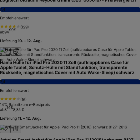
7,4
Empfehlenswert
(
129
)
99
€
ab
94
Lieferung
10. – 12. Aug.
Hama Hülle für iPad Pro 2020 11 Zoll (aufklappbares Case für
Apple Tablet, Schutz-Hülle mit Standfunktion, transparente
Rückseite, magnetisches Cover mit Auto Wake-Sleep) schwarz
7,4
Empfehlenswert
(
16
)
14
% Rabatt
zum ⌀-Bestpreis
14
€
ab
8
8,85 €
Lieferung
11. – 12. Aug.
Artwizz SmartJacket für Apple iPad Pro 11 (2018) schwarz 8127-