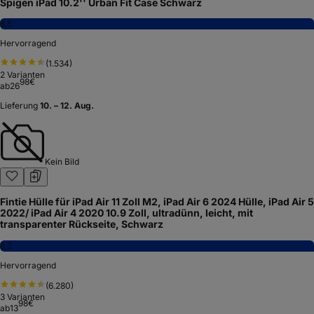
Spigen iPad 10.2'' Urban Fit Case Schwarz
8,5
Hervorragend
(
1.534
)
2
Varianten
98
€
ab
26
Lieferung
10. – 12. Aug.
Kein Bild
Fintie Hülle für iPad Air 11 Zoll M2, iPad Air 6 2024 Hülle, iPad Air 5
2022/ iPad Air 4 2020 10.9 Zoll, ultradünn, leicht, mit
transparenter Rückseite, Schwarz
8,2
Hervorragend
(
6.280
)
3
Varianten
98
€
ab
13