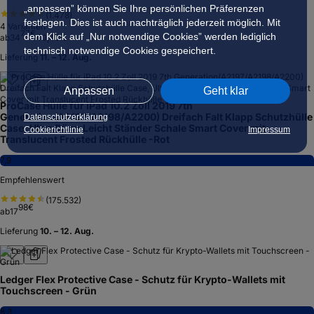
„anpassen” können Sie Ihre persönlichen Präferenzen
(
1.478
)
festlegen. Dies ist auch nachträglich jederzeit möglich. Mit
4
Varianten
77
€
dem Klick auf „Nur notwendige Cookies” werden lediglich
ab
34
40,43 €
technisch notwendige Cookies gespeichert.
Lieferung
11. – 12. Aug.
Anpassen
Geht klar
ProCase Hülle für iPad 10.2 Zoll 2019 7th
Generation(A2197/A2198/A2200) Dreifach Falt Klapp Schutzhülle
Datenschutzerklärung
Case, Ultra Dünn Leicht Ständer Schale Smart Cover mit
Cookierichtlinie
Impressum
Translucent Frosted Rückhülle -Rot
7,9
Empfehlenswert
(
175.532
)
98
€
ab
17
Lieferung
10. – 12. Aug.
Ledger Flex Protective Case - Schutz für Krypto-Wallets mit
Touchscreen - Grün
8,3