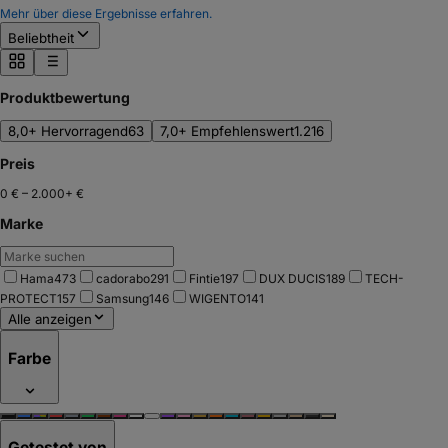
Mehr über diese Ergebnisse erfahren.
Beliebtheit
Produktbewertung
8,0+ Hervorragend
63
7,0+ Empfehlenswert
1.216
Preis
0 €
–
2.000+ €
Marke
Hama
473
cadorabo
291
Fintie
197
DUX DUCIS
189
TECH-
PROTECT
157
Samsung
146
WIGENTO
141
Alle anzeigen
Farbe
Getestet von