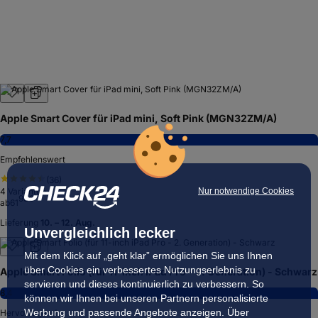
Apple Smart Cover für iPad mini, Soft Pink (MGN32ZM/A)
7,7
Empfehlenswert
(
36
)
Nur notwendige Cookies
4
Varianten
98
€
ab
61
Lieferung
10. – 12. Aug.
Unvergleichlich lecker
Mit dem Klick auf „geht klar” ermöglichen Sie uns Ihnen
über Cookies ein verbessertes Nutzungserlebnis zu
Apple Smart Folio (für 11-inch iPad Pro - 2. Generation) - Schwarz
servieren und dieses kontinuierlich zu verbessern. So
8,4
können wir Ihnen bei unseren Partnern personalisierte
Werbung und passende Angebote anzeigen. Über
Hervorragend