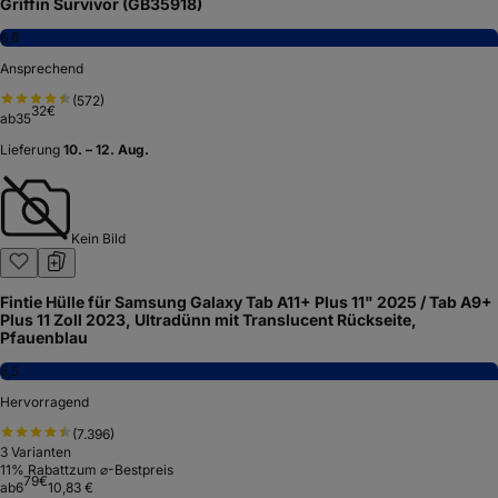
Griffin Survivor (GB35918)
6,6
Ansprechend
(
572
)
32
€
ab
35
Lieferung
10. – 12. Aug.
Kein Bild
Fintie Hülle für Samsung Galaxy Tab A11+ Plus 11" 2025 / Tab A9+
Plus 11 Zoll 2023, Ultradünn mit Translucent Rückseite,
Pfauenblau
8,5
Hervorragend
(
7.396
)
3
Varianten
11
% Rabatt
zum ⌀-Bestpreis
79
€
ab
6
10,83 €