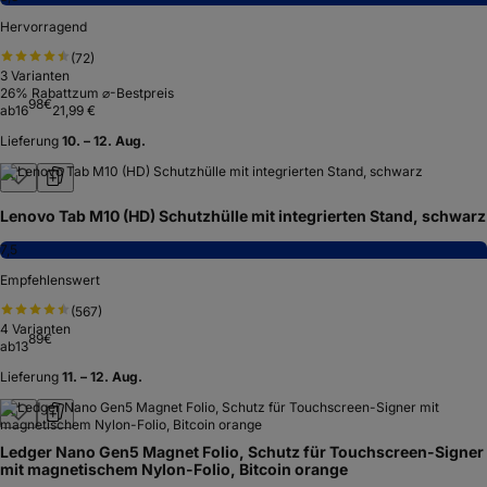
Hervorragend
(
72
)
3
Varianten
26
% Rabatt
zum ⌀-Bestpreis
98
€
ab
16
21,99 €
Lieferung
10. – 12. Aug.
Lenovo Tab M10 (HD) Schutzhülle mit integrierten Stand, schwarz
7,5
Empfehlenswert
(
567
)
4
Varianten
89
€
ab
13
Lieferung
11. – 12. Aug.
Ledger Nano Gen5 Magnet Folio, Schutz für Touchscreen-Signer
mit magnetischem Nylon-Folio, Bitcoin orange