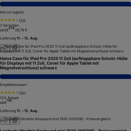
8,1
Hervorragend
(
23
)
3
Varianten
45
€
ab
28
28,76 €
Lieferung
11. – 12. Aug.
Hama Case für iPad Pro 2020 11 Zoll (aufklappbare Schutz-Hülle
für Displays mit 11 Zoll, Cover für Apple Tablet mit
Magnetverschluss) schwarz
7,7
Empfehlenswert
(
20
)
12
% Rabatt
19
€
ab
8
Lieferung
11. – 12. Aug.
Logitech Ultrathin Keyboard mini (920-005018) - Preisvergleich