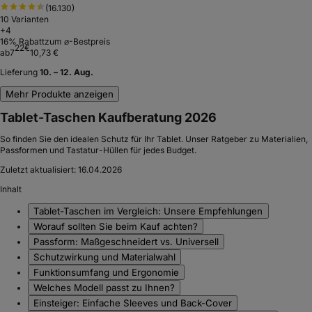
(
16.130
)
10
Varianten
+
4
16
% Rabatt
zum ⌀-Bestpreis
22
€
ab
7
10,73 €
Lieferung
10. – 12. Aug.
Mehr Produkte anzeigen
Tablet-Taschen Kaufberatung 2026
So finden Sie den idealen Schutz für Ihr Tablet. Unser Ratgeber zu Materialien,
Passformen und Tastatur-Hüllen für jedes Budget.
Zuletzt aktualisiert:
16.04.2026
Inhalt
Tablet-Taschen im Vergleich: Unsere Empfehlungen
Worauf sollten Sie beim Kauf achten?
Passform: Maßgeschneidert vs. Universell
Schutzwirkung und Materialwahl
Funktionsumfang und Ergonomie
Welches Modell passt zu Ihnen?
Einsteiger: Einfache Sleeves und Back-Cover