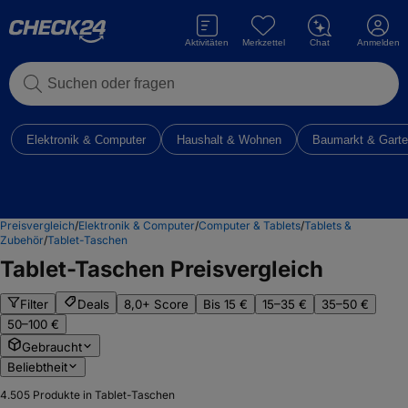
Aktivitäten
Merkzettel
Chat
Anmelden
Suchen oder fragen
Elektronik & Computer
Haushalt & Wohnen
Baumarkt & Gart
Preisvergleich
/
Elektronik & Computer
/
Computer & Tablets
/
Tablets &
Zubehör
/
Tablet-Taschen
Tablet-Taschen
Preisvergleich
Filter
Deals
8,0+ Score
Bis 15 €
15–35 €
35–50 €
50–100 €
Gebraucht
Beliebtheit
4.505
Produkte in Tablet-Taschen