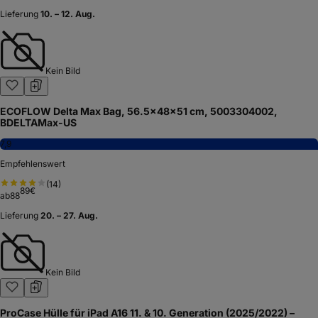
Lieferung
10. – 12. Aug.
Kein Bild
ECOFLOW Delta Max Bag, 56.5×48×51 cm, 5003304002,
BDELTAMax-US
7,9
Empfehlenswert
(
14
)
89
€
ab
88
Lieferung
20. – 27. Aug.
Kein Bild
ProCase Hülle für iPad A16 11. & 10. Generation (2025/2022) –