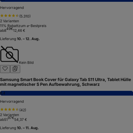
Hervorragend
(
5.310
)
2
Varianten
11
% Rabatt
zum ⌀-Bestpreis
49
€
ab
8
12,46 €
Lieferung
10. – 12. Aug.
Kein Bild
Samsung Smart Book Cover für Galaxy Tab S11 Ultra, Tablet Hülle
mit magnetischer S Pen Aufbewahrung, Schwarz
8,4
Hervorragend
(
42
)
2
Varianten
97
€
ab
51
54,37 €
Lieferung
10. – 11. Aug.