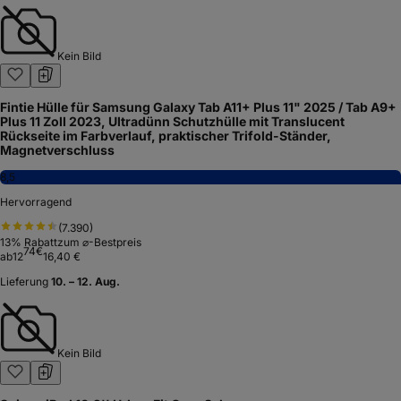
Kein Bild
Fintie Hülle für Samsung Galaxy Tab A11+ Plus 11" 2025 / Tab A9+
Plus 11 Zoll 2023, Ultradünn Schutzhülle mit Translucent
Rückseite im Farbverlauf, praktischer Trifold-Ständer,
Magnetverschluss
8,5
Hervorragend
(
7.390
)
13
% Rabatt
zum ⌀-Bestpreis
74
€
ab
12
16,40 €
Lieferung
10. – 12. Aug.
Kein Bild