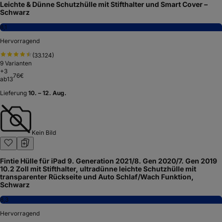
Leichte & Dünne Schutzhülle mit Stifthalter und Smart Cover –
Schwarz
8,1
Hervorragend
(
33.124
)
9
Varianten
+
3
76
€
ab
13
Lieferung
10. – 12. Aug.
Kein Bild
Fintie Hülle für iPad 9. Generation 2021/8. Gen 2020/7. Gen 2019
10.2 Zoll mit Stifthalter, ultradünne leichte Schutzhülle mit
transparenter Rückseite und Auto Schlaf/Wach Funktion,
Schwarz
8,3
Hervorragend