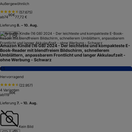
Außergewöhnlich
(
57.675
)
90
€
ab
74
77,72 €
Lieferung
8. – 10. Aug.
Amazon Kindle (16 GB) 2024 - Der leichteste und kompakteste E-
Book-Reader mit blendfreiem Bildschirm, schnellerem
Umblättern, anpassbarem Frontlicht und langer Akkulaufzeit -
ohne Werbung - Schwarz
8,5
Hervorragend
(
22.957
)
4
Varianten
86
€
ab
119
Lieferung
7. – 10. Aug.
Kein Bild