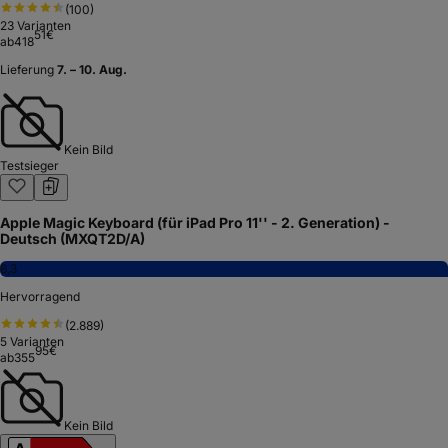
(
100
)
23
Varianten
51
€
ab
418
Lieferung
7. – 10. Aug.
Kein Bild
Testsieger
Apple Magic Keyboard (für iPad Pro 11'' - 2. Generation) -
Deutsch (MXQT2D/A)
8,3
Hervorragend
(
2.889
)
5
Varianten
95
€
ab
355
Kein Bild