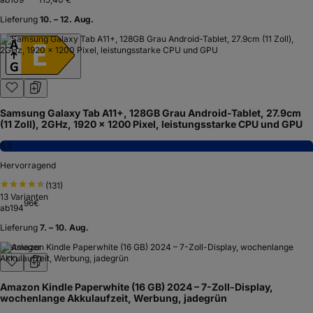
Lieferung
10. – 12. Aug.
Samsung Galaxy Tab A11+, 128GB Grau Android-Tablet, 27.9cm
(11 Zoll), 2GHz, 1920 x 1200 Pixel, leistungsstarke CPU und GPU
8,3
Hervorragend
(
131
)
13
Varianten
96
€
ab
194
Lieferung
7. – 10. Aug.
Testsieger
Amazon Kindle Paperwhite (16 GB) 2024 – 7-Zoll-Display,
wochenlange Akkulaufzeit, Werbung, jadegrün