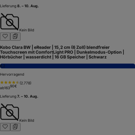
Lieferung
8. – 10. Aug.
Kein Bild
Kobo Clara BW | eReader | 15,2 cm (6 Zoll) blendfreier
Touchscreen mit ComfortLight PRO | Dunkelmodus-Option |
Hörbücher | wasserdicht | 16 GB Speicher | Schwarz
8,2
Hervorragend
(
2.778
)
90
€
ab
163
Lieferung
7. – 10. Aug.
Kein Bild