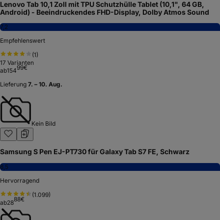
Lenovo Tab 10,1 Zoll mit TPU Schutzhülle Tablet (10,1", 64 GB,
Android) - Beeindruckendes FHD-Display, Dolby Atmos Sound
7,2
Empfehlenswert
(
1
)
17
Varianten
99
€
ab
154
Lieferung
7. – 10. Aug.
Kein Bild
Samsung S Pen EJ-PT730 für Galaxy Tab S7 FE, Schwarz
8,5
Hervorragend
(
1.099
)
88
€
ab
28