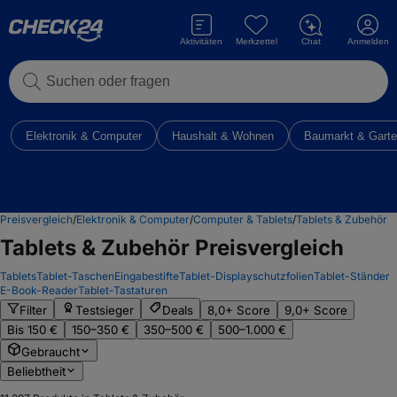
Aktivitäten
Merkzettel
Chat
Anmelden
Suchen oder fragen
Elektronik & Computer
Haushalt & Wohnen
Baumarkt & Gart
Preisvergleich
/
Elektronik & Computer
/
Computer & Tablets
/
Tablets & Zubehör
Tablets & Zubehör
Preisvergleich
Tablets
Tablet-Taschen
Eingabestifte
Tablet-Displayschutzfolien
Tablet-Ständer
E-Book-Reader
Tablet-Tastaturen
Filter
Testsieger
Deals
8,0+ Score
9,0+ Score
Bis 150 €
150–350 €
350–500 €
500–1.000 €
Gebraucht
Beliebtheit