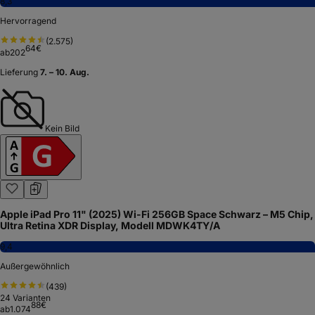
8,3
Hervorragend
(
2.575
)
64
€
ab
202
Lieferung
7. – 10. Aug.
Kein Bild
Apple iPad Pro 11" (2025) Wi-Fi 256GB Space Schwarz – M5 Chip,
Ultra Retina XDR Display, Modell MDWK4TY/A
9,4
Außergewöhnlich
(
439
)
24
Varianten
88
€
ab
1.074