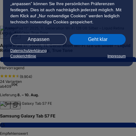
„anpassen” können Sie Ihre persönlichen Präferenzen
festlegen. Dies ist auch nachträglich jederzeit möglich. Mit
dem Klick auf „Nur notwendige Cookies” werden lediglich
technisch notwendige Cookies gespeichert.
Testsieger
Anpassen
Geht klar
Apple iPad 11" 2025, 11. Generation Wi-Fi 128 GB Silber – Liquid
Retina Display, A16 Chip, True Tone
Datenschutzerklärung
Cookierichtlinie
Impressum
8,7
Hervorragend
(
9.904
)
24
Varianten
99
€
ab
409
Lieferung
8. – 10. Aug.
Samsung Galaxy Tab S7 FE
7,5
Empfehlenswert