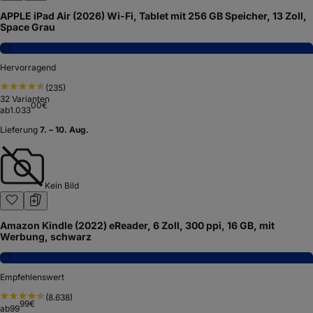
APPLE iPad Air (2026) Wi-Fi, Tablet mit 256 GB Speicher, 13 Zoll,
Space Grau
8,7
Hervorragend
(
235
)
32
Varianten
00
€
ab
1.033
Lieferung
7. – 10. Aug.
Kein Bild
Amazon Kindle (2022) eReader, 6 Zoll, 300 ppi, 16 GB, mit
Werbung, schwarz
7,7
Empfehlenswert
(
8.638
)
99
€
ab
99