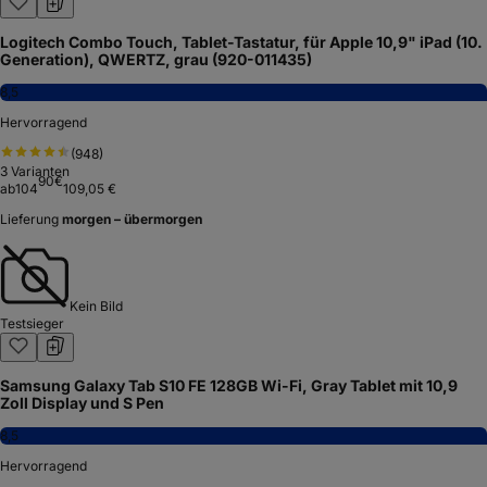
Logitech Combo Touch, Tablet-Tastatur, für Apple 10,9" iPad (10.
Generation), QWERTZ, grau (920-011435)
8,5
Hervorragend
(
948
)
3
Varianten
90
€
ab
104
109,05 €
Lieferung
morgen – übermorgen
Kein Bild
Testsieger
Samsung Galaxy Tab S10 FE 128GB Wi-Fi, Gray Tablet mit 10,9
Zoll Display und S Pen
8,5
Hervorragend