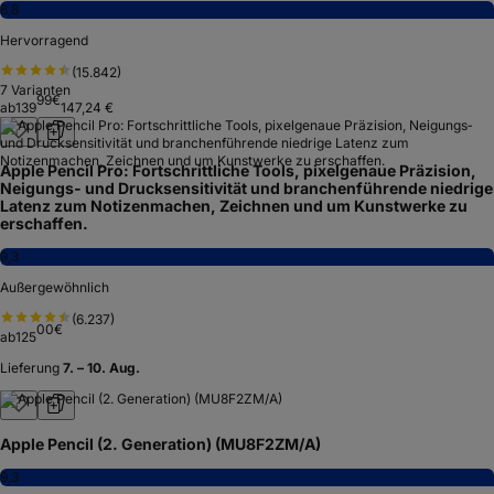
8,8
Hervorragend
(
15.842
)
7
Varianten
99
€
ab
139
147,24 €
Apple Pencil Pro: Fortschrittliche Tools, pixelgenaue Präzision,
Neigungs‑ und Drucksensitivität und branchenführende niedrige
Latenz zum Notizenmachen, Zeichnen und um Kunstwerke zu
erschaffen.
9,3
Außergewöhnlich
(
6.237
)
00
€
ab
125
Lieferung
7. – 10. Aug.
Apple Pencil (2. Generation) (MU8F2ZM/A)
9,3