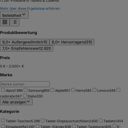
11.297
Produkte in Tablets & Zubehör
Mehr über diese Ergebnisse erfahren.
Beliebtheit
Produktbewertung
9,0+ Außergewöhnlich
10
8,0+ Hervorragend
310
7,0+ Empfehlenswert
2.920
Preis
0 €
–
2.000+ €
Marke
dipos
1.996
Samsung
693
Apple
601
Hama
582
Lenovo
349
cadorabo
347
Slabo
330
Alle anzeigen
Kategorie
Tablet-Taschen
5.299
Tablet-Displayschutzfolien
3.635
Tablets
1.614
Eingabestifte
1.061
Tablet-Ständer
838
Tablet-Tastaturen
835
E-