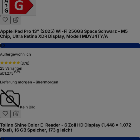
Apple iPad Pro 13" (2025) Wi-Fi 256GB Space Schwarz – M5
Chip, Ultra Retina XDR Display, Modell MDYJ4TY/A
9,3
Außergewöhnlich
(
376
)
25
Varianten
90
€
ab
1.275
Lieferung
morgen – übermorgen
Kein Bild
Tolino Shine Color E-Reader - 6 Zoll HD Display (1.448 x 1.072
Pixel), 16 GB Speicher, 173 g leicht
8,0