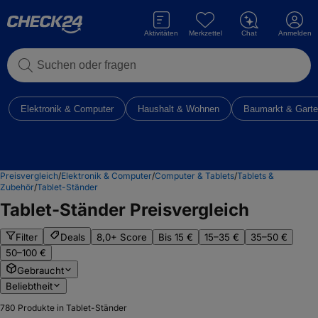
Aktivitäten
Merkzettel
Chat
Anmelden
Suchen oder fragen
Elektronik & Computer
Haushalt & Wohnen
Baumarkt & Gart
Preisvergleich
/
Elektronik & Computer
/
Computer & Tablets
/
Tablets &
Zubehör
/
Tablet-Ständer
Tablet-Ständer
Preisvergleich
Filter
Deals
8,0+ Score
Bis 15 €
15–35 €
35–50 €
50–100 €
Gebraucht
Beliebtheit
780
Produkte in Tablet-Ständer