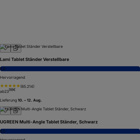
Lami Tablet Ständer Verstellbare
8,6
Hervorragend
(
65.214
)
98
€
ab
23
Lieferung
10. – 12. Aug.
UGREEN Multi-Angle Tablet Ständer, Schwarz
8,5
Hervorragend