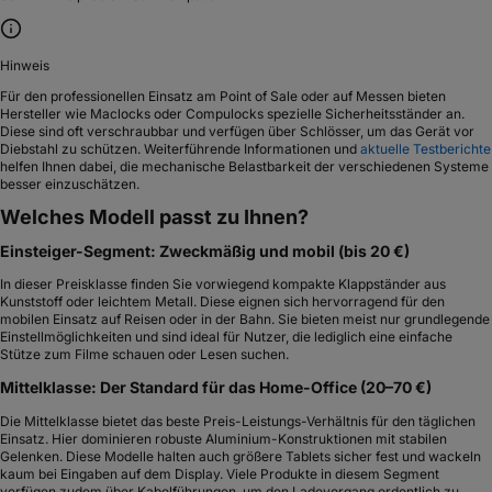
Hinweis
Für den professionellen Einsatz am Point of Sale oder auf Messen bieten
Hersteller wie Maclocks oder Compulocks spezielle Sicherheitsständer an.
Diese sind oft verschraubbar und verfügen über Schlösser, um das Gerät vor
Diebstahl zu schützen. Weiterführende Informationen und
aktuelle Testberichte
helfen Ihnen dabei, die mechanische Belastbarkeit der verschiedenen Systeme
besser einzuschätzen.
Welches Modell passt zu Ihnen?
Einsteiger-Segment: Zweckmäßig und mobil (bis 20 €)
In dieser Preisklasse finden Sie vorwiegend kompakte Klappständer aus
Kunststoff oder leichtem Metall. Diese eignen sich hervorragend für den
mobilen Einsatz auf Reisen oder in der Bahn. Sie bieten meist nur grundlegende
Einstellmöglichkeiten und sind ideal für Nutzer, die lediglich eine einfache
Stütze zum Filme schauen oder Lesen suchen.
Mittelklasse: Der Standard für das Home-Office (20–70 €)
Die Mittelklasse bietet das beste Preis-Leistungs-Verhältnis für den täglichen
Einsatz. Hier dominieren robuste Aluminium-Konstruktionen mit stabilen
Gelenken. Diese Modelle halten auch größere Tablets sicher fest und wackeln
kaum bei Eingaben auf dem Display. Viele Produkte in diesem Segment
verfügen zudem über Kabelführungen, um den Ladevorgang ordentlich zu