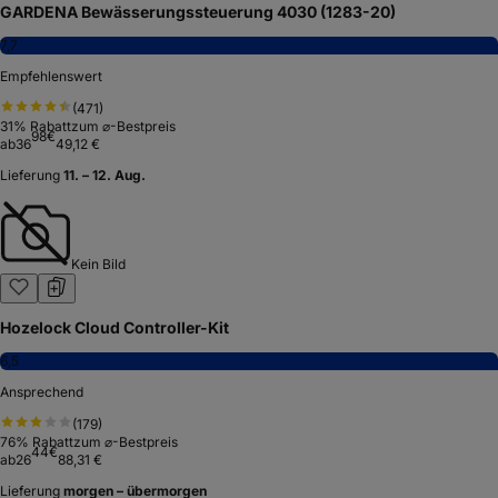
GARDENA Bewässerungssteuerung 4030 (1283-20)
7,7
Empfehlenswert
(
471
)
31
% Rabatt
zum ⌀-Bestpreis
98
€
ab
36
49,12 €
Lieferung
11. – 12. Aug.
Kein Bild
Hozelock Cloud Controller-Kit
6,5
Ansprechend
(
179
)
76
% Rabatt
zum ⌀-Bestpreis
44
€
ab
26
88,31 €
Lieferung
morgen – übermorgen