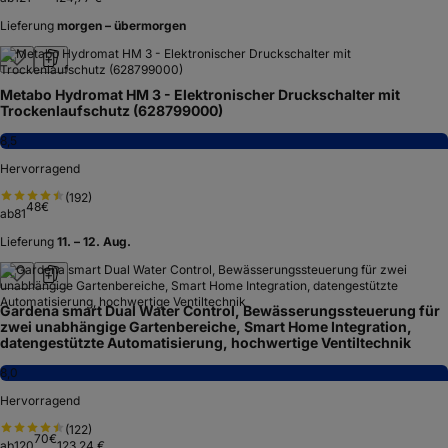
Lieferung
morgen – übermorgen
Metabo Hydromat HM 3 - Elektronischer Druckschalter mit
Trockenlaufschutz (628799000)
8,5
Hervorragend
(
192
)
48
€
ab
81
Lieferung
11. – 12. Aug.
Gardena smart Dual Water Control, Bewässerungssteuerung für
zwei unabhängige Gartenbereiche, Smart Home Integration,
datengestützte Automatisierung, hochwertige Ventiltechnik
8,0
Hervorragend
(
122
)
70
€
ab
120
123,24 €