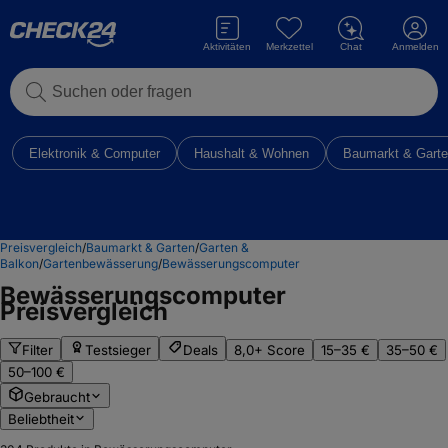
Aktivitäten
Merkzettel
Chat
Anmelden
Suchen oder fragen
Elektronik & Computer
Haushalt & Wohnen
Baumarkt & Gart
Preisvergleich
/
Baumarkt & Garten
/
Garten &
Balkon
/
Gartenbewässerung
/
Bewässerungscomputer
Bewässerungscomputer
Preisvergleich
Filter
Testsieger
Deals
8,0+ Score
15–35 €
35–50 €
50–100 €
Gebraucht
Beliebtheit