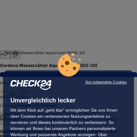
Gardena Wasserzähler AquaCount (18350-20)
8,5
Nur notwendige Cookies
Hervorragend
(
203
)
98
€
ab
25
26,05 €
Unvergleichlich lecker
Lieferung
morgen – übermorgen
Mit dem Klick auf „geht klar” ermöglichen Sie uns Ihnen
Testsieger
über Cookies ein verbessertes Nutzungserlebnis zu
servieren und dieses kontinuierlich zu verbessern. So
können wir Ihnen bei unseren Partnern personalisierte
GARDENA Bewässerungssteuerung Select (01891-20) 3
Werbung und passende Angebote anzeigen. Über
Bewässerungszyklen pro Tag, bis zu 8 Stunden