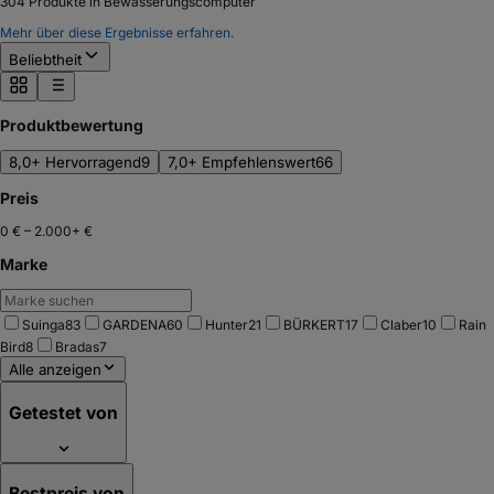
304
Produkte in Bewässerungscomputer
Mehr über diese Ergebnisse erfahren.
Beliebtheit
Produktbewertung
8,0+ Hervorragend
9
7,0+ Empfehlenswert
66
Preis
0 €
–
2.000+ €
Marke
Suinga
83
GARDENA
60
Hunter
21
BÜRKERT
17
Claber
10
Rain
Bird
8
Bradas
7
Alle anzeigen
Getestet von
Bestpreis von