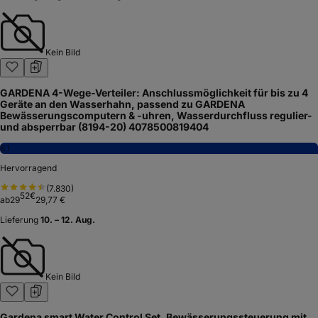
Kein Bild
GARDENA 4-Wege-Verteiler: Anschlussmöglichkeit für bis zu 4
Geräte an den Wasserhahn, passend zu GARDENA
Bewässerungscomputern & -uhren, Wasserdurchfluss regulier-
und absperrbar (8194-20) 4078500819404
8,1
Hervorragend
(
7.830
)
52
€
ab
29
29,77 €
Lieferung
10. – 12. Aug.
Kein Bild
Gardena smart Water Control Set, Bewässerungssteuerung mit