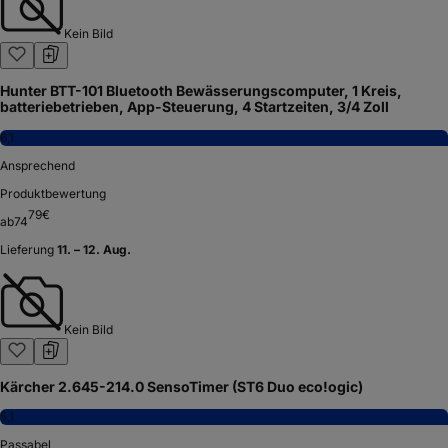
Kein Bild
Hunter BTT-101 Bluetooth Bewässerungscomputer, 1 Kreis,
batteriebetrieben, App-Steuerung, 4 Startzeiten, 3/4 Zoll
6,1
Ansprechend
Produktbewertung
79
€
ab
74
Lieferung
11. – 12. Aug.
Kein Bild
Kärcher 2.645-214.0 SensoTimer (ST6 Duo eco!ogic)
5,1
Passabel