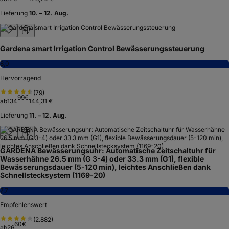
Lieferung
10. – 12. Aug.
Gardena smart Irrigation Control Bewässerungssteuerung
8,0
Hervorragend
(
79
)
99
€
ab
134
144,31 €
Lieferung
11. – 12. Aug.
GARDENA Bewässerungsuhr: Automatische Zeitschaltuhr für
Wasserhähne 26.5 mm (G 3-4) oder 33.3 mm (G1), flexible
Bewässerungsdauer (5-120 min), leichtes Anschließen dank
Schnellstecksystem (1169-20)
7,7
Empfehlenswert
(
2.882
)
60
€
ab
26