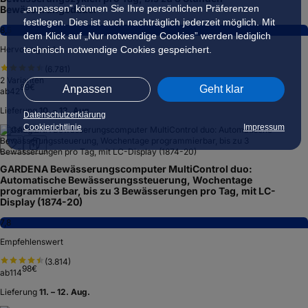
„anpassen” können Sie Ihre persönlichen Präferenzen
Bewässerungsdauer
festlegen. Dies ist auch nachträglich jederzeit möglich. Mit
8,5
dem Klick auf „Nur notwendige Cookies” werden lediglich
technisch notwendige Cookies gespeichert.
Hervorragend
(
6.781
)
2
Varianten
89
€
Anpassen
Geht klar
ab
42
Lieferung
10. – 12. Aug.
Datenschutzerklärung
Cookierichtlinie
Impressum
Testsieger
GARDENA Bewässerungscomputer MultiControl duo:
Automatische Bewässerungssteuerung, Wochentage
programmierbar, bis zu 3 Bewässerungen pro Tag, mit LC-
Display (1874-20)
7,8
Empfehlenswert
(
3.814
)
98
€
ab
114
Lieferung
11. – 12. Aug.