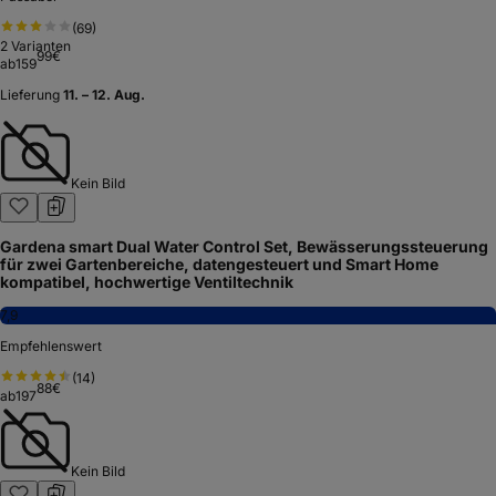
(
69
)
2
Varianten
99
€
ab
159
Lieferung
11. – 12. Aug.
Kein Bild
Gardena smart Dual Water Control Set, Bewässerungssteuerung
für zwei Gartenbereiche, datengesteuert und Smart Home
kompatibel, hochwertige Ventiltechnik
7,9
Empfehlenswert
(
14
)
88
€
ab
197
Kein Bild