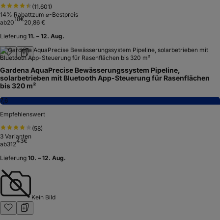
(
11.601
)
14
% Rabatt
zum ⌀-Bestpreis
18
€
ab
20
20,86 €
Lieferung
11. – 12. Aug.
Gardena AquaPrecise Bewässerungssystem Pipeline,
solarbetrieben mit Bluetooth App-Steuerung für Rasenflächen
bis 320 m²
7,6
Empfehlenswert
(
58
)
3
Varianten
43
€
ab
312
Lieferung
10. – 12. Aug.
Kein Bild