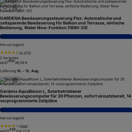
Testsieger
GARDENA Bewässerungssteuerung Flex: Automatische und
zeitsparende Bewässerung für Balkon und Terrasse, einfache
Bedienung, Water Now-Funktion (1890-20)
8,3
Hervorragend
(
4.375
)
2
Varianten
89
€
ab
37
38,06 €
Lieferung
10. – 12. Aug.
Gardena AquaBloom L, Solarbetriebener
Bewässerungscomputer für 30 Pflanzen, sofort einsatzbereit, 14
vorprogrammierte Zeitpläne
8,3
Hervorragend
(
268
)
49
€
ab
121
124,77 €