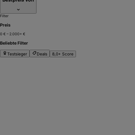
Filter
Preis
0 €
–
2.000+ €
Beliebte Filter
Testsieger
Deals
8,0+ Score