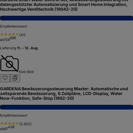
datengestützter Automatisierung und Smart Home Integration,
Hochwertige Ventiltechnik (19043-20)
7,5
Empfehlenswert
(
41
)
68
€
ab
159
Lieferung
11. – 12. Aug.
Kein Bild
GARDENA Bewässerungssteuerung Master: Automatische und
zeitsparende Bewässerung, 6 Zeitpläne, LCD-Display, Water
Now-Funktion, Safe-Stop (1892-20)
7,9
Empfehlenswert
(
2.300
)
43
€
ab
67