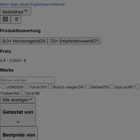
Mehr über diese Ergebnisse erfahren.
Beliebtheit
Produktbewertung
8,0+ Hervorragend
29
7,0+ Empfehlenswert
571
Preis
0 €
–
2.000+ €
Marke
JUNG
556
Turck
370
Busch-Jaeger
241
Steinel
219
EsyLux
167
Theben
164
Gira
136
Alle anzeigen
Getestet von
Bestpreis von