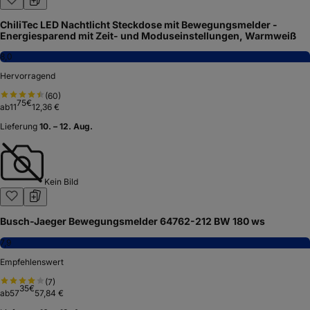
ChiliTec LED Nachtlicht Steckdose mit Bewegungsmelder -
Energiesparend mit Zeit- und Moduseinstellungen, Warmweiß
8,0
Hervorragend
(
60
)
75
€
ab
11
12,36 €
Lieferung
10. – 12. Aug.
Kein Bild
Busch-Jaeger Bewegungsmelder 64762-212 BW 180 ws
7,9
Empfehlenswert
(
7
)
35
€
ab
57
57,84 €