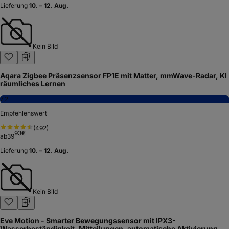
Lieferung
10. – 12. Aug.
Kein Bild
Aqara Zigbee Präsenzsensor FP1E mit Matter, mmWave-Radar, KI
räumliches Lernen
7,2
Empfehlenswert
(
492
)
93
€
ab
39
Lieferung
10. – 12. Aug.
Kein Bild
Eve Motion - Smarter Bewegungssensor mit IPX3-
Wasserbeständigkeit, Mitteilungen, automatische Aktivierung