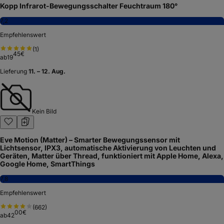
Kopp Infrarot-Bewegungsschalter Feuchtraum 180°
7,2
Empfehlenswert
(
1
)
45
€
ab
19
Lieferung
11. – 12. Aug.
Kein Bild
Eve Motion (Matter) – Smarter Bewegungssensor mit
Lichtsensor, IPX3, automatische Aktivierung von Leuchten und
Geräten, Matter über Thread, funktioniert mit Apple Home, Alexa,
Google Home, SmartThings
7,8
Empfehlenswert
(
662
)
00
€
ab
42