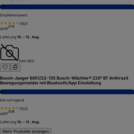
7,4
Empfehlenswert
(
192
)
47
€
ab
16
Lieferung
10. – 12. Aug.
Kein Bild
Busch-Jaeger 6851/22-135 Busch-Wächter® 220° BT Anthrazit
Bewegungsmelder mit Bluetooth/App Einstellung
8,5
Hervorragend
(
102
)
83
€
ab
97
Lieferung
10. – 12. Aug.
Mehr Produkte anzeigen