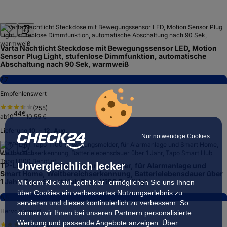
Varta Nachtlicht Steckdose mit Bewegungssensor LED, Motion
Sensor Plug Light, stufenlose Dimmfunktion, automatische
Abschaltung nach 90 Sek, warmweiß
7,7
Empfehlenswert
(
255
)
44
€
ab
10
10,55 €
Lieferung
10. – 12. Aug.
Nur notwendige Cookies
Unvergleichlich lecker
TP-Link Tapo T100 Bewegungsmelder, für Alarmanlage und
Smart Home, Weitbereichserkennung, Batterielebensdauer über
1 Jahr, Tapo Smart Hub Tapo H100 Benötigt
Mit dem Klick auf „geht klar” ermöglichen Sie uns Ihnen
über Cookies ein verbessertes Nutzungserlebnis zu
8,8
servieren und dieses kontinuierlich zu verbessern. So
Hervorragend
können wir Ihnen bei unseren Partnern personalisierte
Werbung und passende Angebote anzeigen. Über
(
2.514
)