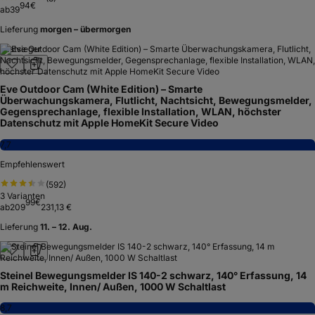
94
€
ab
39
Lieferung
morgen – übermorgen
Testsieger
Eve Outdoor Cam (White Edition) – Smarte
Überwachungskamera, Flutlicht, Nachtsicht, Bewegungsmelder,
Gegensprechanlage, flexible Installation, WLAN, höchster
Datenschutz mit Apple HomeKit Secure Video
7,7
Empfehlenswert
(
592
)
3
Varianten
99
€
ab
209
231,13 €
Lieferung
11. – 12. Aug.
Steinel Bewegungsmelder IS 140-2 schwarz, 140° Erfassung, 14
m Reichweite, Innen/ Außen, 1000 W Schaltlast
8,7