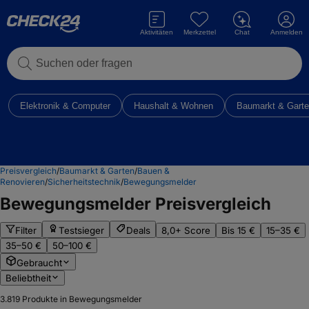
Aktivitäten
Merkzettel
Chat
Anmelden
Suchen oder fragen
Elektronik & Computer
Haushalt & Wohnen
Baumarkt & Gart
Preisvergleich
/
Baumarkt & Garten
/
Bauen &
Renovieren
/
Sicherheitstechnik
/
Bewegungsmelder
Bewegungsmelder
Preisvergleich
Filter
Testsieger
Deals
8,0+ Score
Bis 15 €
15–35 €
35–50 €
50–100 €
Gebraucht
Beliebtheit
3.819
Produkte in Bewegungsmelder