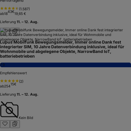
Hervorragend
(
1.587
)
43
€
ab
18
19,65 €
Lieferung
11. – 12. Aug.
Lupus Mobilfunk Bewegungsmelder, Immer online Dank fest
integrierter SIM, 10 Jahre Datenverbindung inklusive, ideal für
Wohnmobile und abgelegene Objekte, NarrowBand IoT,
batteriebetrieben
7,9
Empfehlenswert
(
2
)
15
€
ab
254
Lieferung
11. – 12. Aug.
Kein Bild