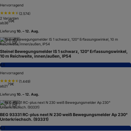
Hervorragend
(
2.574
)
2
Varianten
59
€
ab
36
Lieferung
10. – 12. Aug.
Steinel Bewegungsmelder IS 1 schwarz, 120° Erfassungswinkel,
10 m Reichweite, innen/außen, IP54
8,6
Hervorragend
(
1.449
)
79
€
ab
21
Lieferung
10. – 12. Aug.
BEG 93331 RC-plus next N 230 weiß Bewegungsmelder Ap 230°
Unterkriechsch. (93331)
8,3