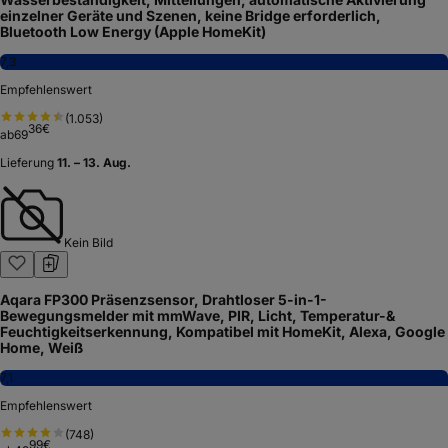
einzelner Geräte und Szenen, keine Bridge erforderlich,
Bluetooth Low Energy (Apple HomeKit)
7,3
Empfehlenswert
(
1.053
)
36
€
ab
69
Lieferung
11. – 13. Aug.
Kein Bild
Aqara FP300 Präsenzsensor, Drahtloser 5-in-1-
Bewegungsmelder mit mmWave, PIR, Licht, Temperatur-&
Feuchtigkeitserkennung, Kompatibel mit HomeKit, Alexa, Google
Home, Weiß
7,1
Empfehlenswert
(
748
)
99
€