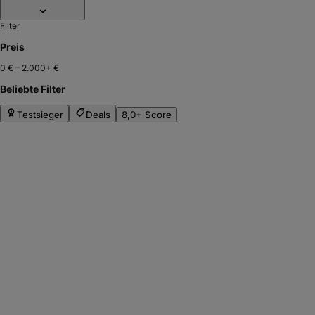
Filter
Preis
0 €
–
2.000+ €
Beliebte Filter
Testsieger
Deals
8,0+ Score