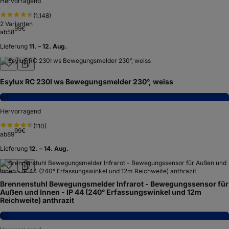
Hervorragend
(
1.148
)
2
Varianten
99
€
ab
58
Lieferung
11. – 12. Aug.
Esylux RC 230I ws Bewegungsmelder 230°, weiss
8,4
Hervorragend
(
110
)
99
€
ab
89
Lieferung
12. – 14. Aug.
Brennenstuhl Bewegungsmelder Infrarot - Bewegungssensor für
Außen und Innen - IP 44 (240° Erfassungswinkel und 12m
Reichweite) anthrazit
8,2