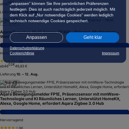
98
€
„anpassen” können Sie Ihre persönlichen Präferenzen
ab
18
festlegen. Dies ist auch nachträglich jederzeit möglich. Mit
Lieferung
10. – 12. Aug.
dem Klick auf „Nur notwendige Cookies” werden lediglich
technisch notwendige Cookies gespeichert.
Aqara Presence Multi Sensor FP300 - Präsenz-Multisensor -
Weiß
Anpassen
Geht klar
8,5
Datenschutzerklärung
Hervorragend
Cookierichtlinie
Impressum
(
6
)
02
€
ab
46
46,83 €
Lieferung
10. – 12. Aug.
Aqara Bewegungsmelder FP1E, Präsenzsensor mit mmWave-
Technologie und KI Räumliches Lernen, Unterstützt HomeKit,
Alexa, Google Home, erfordert Aqara Zigbee 3.0 Hub
8,0
Hervorragend
(
8
)