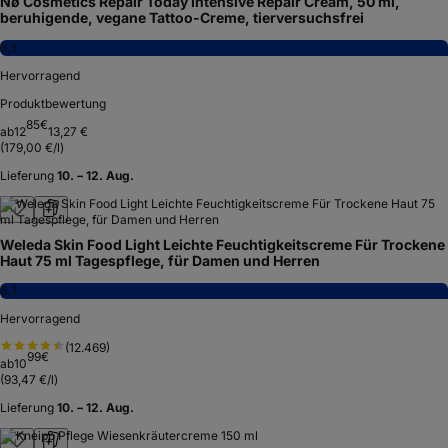
Nø Cosmetics Repair Today Intensive Repair Cream, 50 ml,
beruhigende, vegane Tattoo-Creme, tierversuchsfrei
8,3
Hervorragend
Produktbewertung
85
€
ab
12
13,27 €
(
179,00 €/l
)
Lieferung
10. – 12. Aug.
Weleda Skin Food Light Leichte Feuchtigkeitscreme Für Trockene
Haut 75 ml Tagespflege, für Damen und Herren
8,3
Hervorragend
(
12.469
)
99
€
ab
10
(
93,47 €/l
)
Lieferung
10. – 12. Aug.