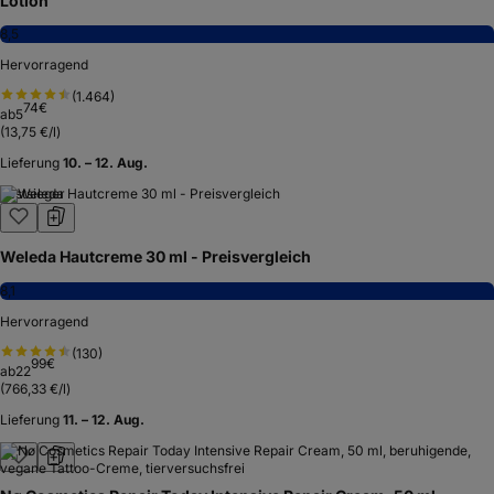
Lotion
8,5
Hervorragend
(
1.464
)
74
€
ab
5
(
13,75 €/l
)
Lieferung
10. – 12. Aug.
Testsieger
Weleda Hautcreme 30 ml - Preisvergleich
8,1
Hervorragend
(
130
)
99
€
ab
22
(
766,33 €/l
)
Lieferung
11. – 12. Aug.