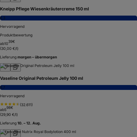
Kneipp Pflege Wiesenkräutercreme 150 ml
8,3
Hervorragend
Produktbewertung
39
€
ab
10
(
30,00 €/l
)
Lieferung
morgen – übermorgen
Vaseline Original Petroleum Jelly 100 ml
8,7
Hervorragend
(
32.611
)
98
€
ab
5
(
29,90 €/l
)
Lieferung
10. – 12. Aug.