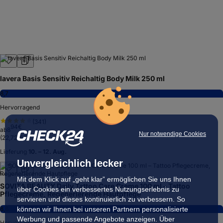
lavera Basis Sensitiv Reichaltig Body Milk 250 ml
8,7
Hervorragend
(
341
)
94
€
ab
8
Nur notwendige Cookies
(
22,72 €/l
)
Lieferung
10. – 12. Aug.
Unvergleichlich lecker
Mit dem Klick auf „geht klar” ermöglichen Sie uns Ihnen
SOVITA BEAUTY Daily Tattoo Care Creme 100 ml – Tattoo
über Cookies ein verbessertes Nutzungserlebnis zu
Pflegecreme, Regenerierende Hautpflege
servieren und dieses kontinuierlich zu verbessern. So
können wir Ihnen bei unseren Partnern personalisierte
8,6
Werbung und passende Angebote anzeigen. Über
Hervorragend