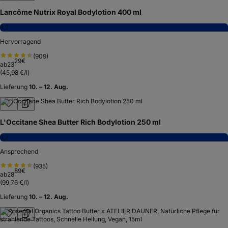
Lancôme Nutrix Royal Bodylotion 400 ml
8,2
Hervorragend
(
909
)
29
€
ab
23
(
45,98 €/l
)
Lieferung
10. – 12. Aug.
L'Occitane Shea Butter Rich Bodylotion 250 ml
6,7
Ansprechend
(
935
)
89
€
ab
28
(
99,76 €/l
)
Lieferung
10. – 12. Aug.