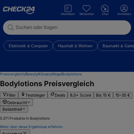
Aktivitäten
Merkzettel
Chat
Anmelden
Suchen oder fragen
Elektronik & Computer
Haushalt & Wohnen
Baumarkt & Gart
Preisvergleich
/
Beauty
/
Körperpflege
/
Bodylotions
Bodylotions
Preisvergleich
Filter
Testsieger
Deals
8,0+ Score
Bis 15 €
15–35 €
Gebraucht
Beliebtheit
5.371
Produkte in Bodylotions
Mehr über diese Ergebnisse erfahren.