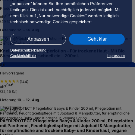
„anpassen” können Sie Ihre persönlichen Präferenzen
Produktbewertung
festlegen. Dies ist auch nachträglich jederzeit möglich. Mit
94
€
dem Klick auf „Nur notwendige Cookies” werden lediglich
ab
8
technisch notwendige Cookies gespeichert.
(
49,50 €/l
)
Lieferung
12. – 14. Aug.
Anpassen
Geht klar
Datenschutzerklärung
Kneipp Reichhaltig Körperlotion - Für trockene Haut - Mit Bio
Sheabutter - Zieht schnell ein - 200ml.
Cookierichtlinie
Impressum
8,9
Hervorragend
(
144
)
94
€
ab
7
(
22,45 €/l
)
Lieferung
10. – 12. Aug.
PAEDIPROTECT Pflegelotion Babys & Kinder 200 ml, Pflegelotion
mit Panthenol, Feuchtigkeitspflege mit Jojobaöl & Mangobutter,
für empfindliche und trockene Baby- und Kinderhaut, vegane