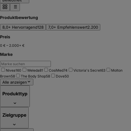
Beliebtheit
Produktbewertung
8,0+ Hervorragend
128
7,0+ Empfehlenswert
2.200
Preis
0 €
–
2.000+ €
Marke
Nivea
160
Weleda
81
CosiMed
74
Victoria's Secret
63
Molton
Brown
58
The Body Shop
58
Dove
50
Alle anzeigen
Produkttyp
Zielgruppe