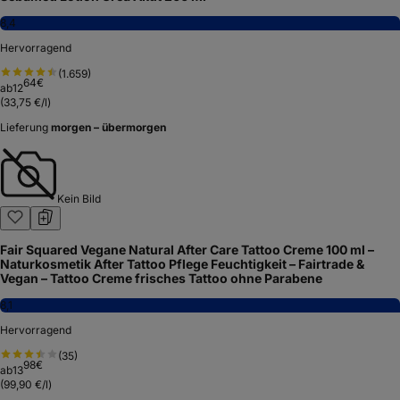
8,4
Hervorragend
(
1.659
)
64
€
ab
12
(
33,75 €/l
)
Lieferung
morgen – übermorgen
Kein Bild
Fair Squared Vegane Natural After Care Tattoo Creme 100 ml –
Naturkosmetik After Tattoo Pflege Feuchtigkeit – Fairtrade &
Vegan – Tattoo Creme frisches Tattoo ohne Parabene
8,1
Hervorragend
(
35
)
98
€
ab
13
(
99,90 €/l
)