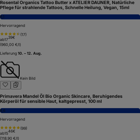
Rosental Organics Tattoo Butter x ATELIER DAUNER, Natürliche
Pflege für strahlende Tattoos, Schnelle Heilung, Vegan, 15ml
8,1
Hervorragend
(
17
)
39
€
ab
17
(
960,00 €/l
)
Lieferung
10. – 12. Aug.
Kein Bild
Primavera Mandel Öl Bio Organic Skincare, Beruhigendes
Körperöl für sensible Haut, kaltgepresst, 100 ml
8,6
Hervorragend
(
99
)
46
€
ab
15
(
118,90 €/l
)