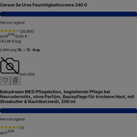
Cerave Sa Urea Feuchtigkeitscreme 340 G
8,3
Hervorragend
(
26.865
)
57
€
ab
18
18,60 €
(
42,88 €/kg
)
Lieferung
10. – 12. Aug.
Kein Bild
Babydream MED Pflegelotion, begleitende Pflege bei
Neurodermitis, ohne Parfüm, Basispflege für trockene Haut, mit
Sheabutter & Nachtkerzenöl, 200 ml
8,0
Hervorragend
(
1
)
50
€
ab
11