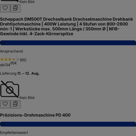
Kein Bild
Scheppach DM500T Drechselbank Drechselmaschine Drehbank
Drehtischmaschine | 400W Leistung | 4 Stufen von 800–2600
min-1 | Werkstücke max. 500mm Länge / 350mm Ø | M18-
Gewinde inkl. 4-Zack-Körnerspitze
6,9
Ansprechend
(
85
)
95
€
ab
134
Lieferung
11. – 12. Aug.
Kein Bild
Präzisions-Drehmaschine PD 400
7,6
Empfehlenswert