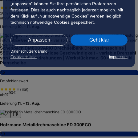
„anpassen” können Sie Ihre persönlichen Präferenzen
(
632
)
festlegen. Dies ist auch nachträglich jederzeit möglich. Mit
20
% Rabatt
zum ⌀-Bestpreis
dem Klick auf „Nur notwendige Cookies” werden lediglich
90
€
ab
99
127,32 €
technisch notwendige Cookies gespeichert.
Lieferung
10. – 11. Aug.
Anpassen
Geht klar
Scheppach DM600VARIO Drechselbank Drechselmaschine |
Datenschutzerklärung
550W Leistung | stufenlose Geschwindigkeit - variable Drehzahl
Cookierichtlinie
Impressum
von 800–3000 Umdrehungen | Werkstück max. 60 x 25 cm inkl.
Planscheibe
7,5
Empfehlenswert
(
168
)
90
€
ab
97
Lieferung
11. – 13. Aug.
Holzmann Metalldrehmaschine ED 300ECO
7,3