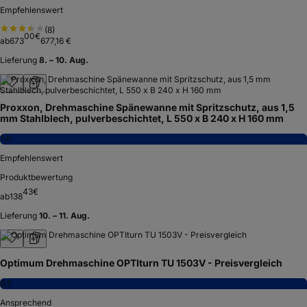
Empfehlenswert
(
8
)
00
€
ab
673
677,16 €
Lieferung
8. – 10. Aug.
Proxxon, Drehmaschine Spänewanne mit Spritzschutz, aus 1,5
mm Stahlblech, pulverbeschichtet, L 550 x B 240 x H 160 mm
7,0
Empfehlenswert
Produktbewertung
43
€
ab
138
Lieferung
10. – 11. Aug.
Optimum Drehmaschine OPTIturn TU 1503V - Preisvergleich
6,5
Ansprechend