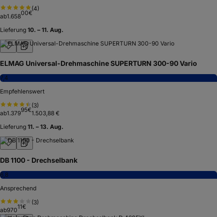
(
4
)
00
€
ab
1.658
Lieferung
10. – 11. Aug.
ELMAG Universal-Drehmaschine SUPERTURN 300-90 Vario
7,4
Empfehlenswert
(
3
)
95
€
ab
1.379
1.503,88 €
Lieferung
11. – 13. Aug.
DB 1100 - Drechselbank
6,8
Ansprechend
(
3
)
11
€
ab
970