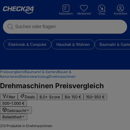
Aktivitäten
Merkzettel
Chat
Anmelden
Suchen oder fragen
Elektronik & Computer
Haushalt & Wohnen
Baumarkt & Gart
Preisvergleich
/
Baumarkt & Garten
/
Bauen &
Renovieren
/
Elektrowerkzeug
/
Drehmaschinen
Drehmaschinen
Preisvergleich
Filter
Deals
8,0+ Score
Bis 150 €
150–350 €
500–1.000 €
Gebraucht
Beliebtheit
213
Produkte in Drehmaschinen