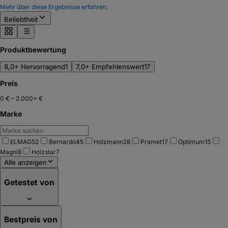
Mehr über diese Ergebnisse erfahren.
Beliebtheit
Produktbewertung
8,0+ Hervorragend
1
7,0+ Empfehlenswert
17
Preis
0 €
–
2.000+ €
Marke
ELMAG
52
Bernardo
45
Holzmann
28
Pramet
17
Optimum
15
Magni
8
Holzstar
7
Alle anzeigen
Getestet von
Bestpreis von