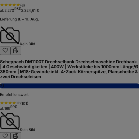
(
6
)
98
€
ab
2.270
2.324,61 €
Lieferung
8. – 11. Aug.
Kein Bild
Scheppach DM1100T Drechselbank Drechselmaschine Drehbank
| 4 Geschwindigkeiten | 400W | Werkstücke bis 1000mm Länge/Ø
350mm | M18-Gewinde inkl. 4-Zack-Körnerspitze, Planscheibe &
zwei Drechseleisen
7,1
Empfehlenswert
(
101
)
99
€
ab
169
Kein Bild