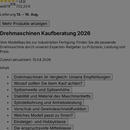
(
43
)
91
€
ab
678
702,23 €
Lieferung
13. – 19. Aug.
Mehr Produkte anzeigen
Drehmaschinen Kaufberatung 2026
Vom Modellbau bis zur industriellen Fertigung: Finden Sie die passende
Drehmaschine durch unseren Experten-Ratgeber zu Präzision, Leistung und
Preis.
Zuletzt aktualisiert:
15.04.2026
Inhalt
Drehmaschinen im Vergleich: Unsere Empfehlungen
Worauf sollten Sie beim Kauf achten?
Spitzenweite und Spitzenhöhe
Stabilität und Material des Maschinenbetts
Spindelbohrung und Antriebsleistung
Vorschub und Gewindeschneidfunktion
Welches Modell passt zu Ihnen?
Einsteiger- und Hobbyklasse
Die anspruchsvolle Mittelklasse