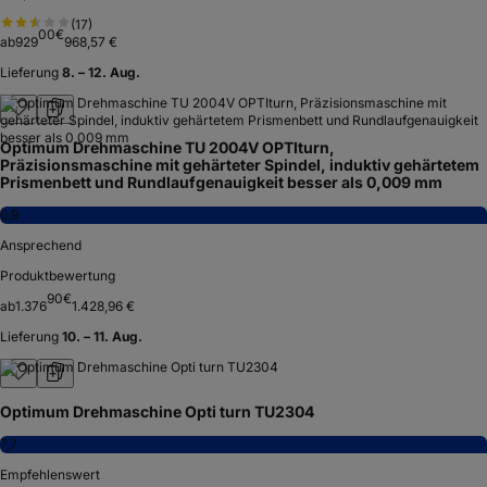
(
17
)
00
€
ab
929
968,57 €
Lieferung
8. – 12. Aug.
Optimum Drehmaschine TU 2004V OPTIturn,
Präzisionsmaschine mit gehärteter Spindel, induktiv gehärtetem
Prismenbett und Rundlaufgenauigkeit besser als 0,009 mm
6,9
Ansprechend
Produktbewertung
90
€
ab
1.376
1.428,96 €
Lieferung
10. – 11. Aug.
Optimum Drehmaschine Opti turn TU2304
7,7
Empfehlenswert