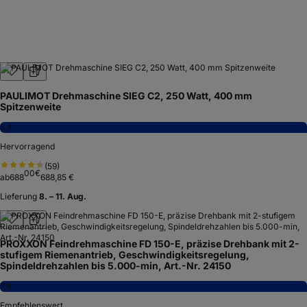
PAULIMOT Drehmaschine SIEG C2, 250 Watt, 400 mm
Spitzenweite
8,4
Hervorragend
(
59
)
00
€
ab
688
688,85 €
Lieferung
8. – 11. Aug.
PROXXON Feindrehmaschine FD 150-E, präzise Drehbank mit 2-
stufigem Riemenantrieb, Geschwindigkeitsregelung,
Spindeldrehzahlen bis 5.000-min, Art.-Nr. 24150
7,9
Empfehlenswert