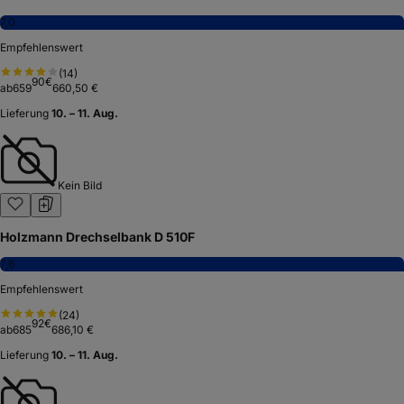
7,0
Empfehlenswert
(
14
)
90
€
ab
659
660,50 €
Lieferung
10. – 11. Aug.
Kein Bild
Holzmann Drechselbank D 510F
7,6
Empfehlenswert
(
24
)
92
€
ab
685
686,10 €
Lieferung
10. – 11. Aug.