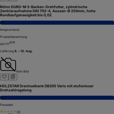
Röhm DURO-M 3-Backen-Drehfutter, zylindrische
Zentrieraufnahme DIN 702-4, Aussen-Ø 250mm, hohe
Rundlaufgenauigkeit bis 0,02
6,8
Ansprechend
Produktbewertung
87
€
ab
1.117
Lieferung
8. – 10. Aug.
Kein Bild
HOLZSTAR Drechselbank DB305 Vario mit stufenloser
Drehzahlregelung
5,8
Passabel
(
2
)