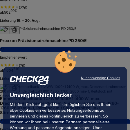
(
276
)
99
€
ab
502
Lieferung
19. – 20. Aug.
Proxxon Präzisionsdrehmaschine PD 250/E
7,4
Empfehlenswert
(
75
)
71
€
ab
1.004
Nur notwendige Cookies
Lieferung
10. – 11. Aug.
Unvergleichlich lecker
Einhell Drechselbank TC-WW 1000-1 (400 W, max.
Drechseldurchmesser 280 mm, Spindeldrehzahl 890-1260-
Mit dem Klick auf „geht klar” ermöglichen Sie uns Ihnen
1760-2600 min-1, Reitstock mit Spindelspitze, inkl.
über Cookies ein verbessertes Nutzungserlebnis zu
Stirnmitnehmer, Planscheibe)
servieren und dieses kontinuierlich zu verbessern. So
7,5
können wir Ihnen bei unseren Partnern personalisierte
Werbung und passende Angebote anzeigen. Über
Empfehlenswert