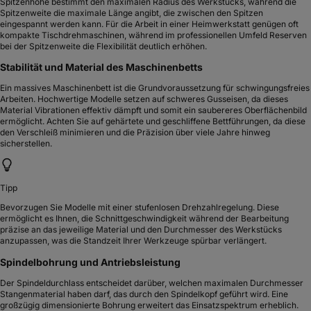
Spitzenhöhe bestimmt den maximalen Radius des Werkstücks, während die
Spitzenweite die maximale Länge angibt, die zwischen den Spitzen
eingespannt werden kann. Für die Arbeit in einer Heimwerkstatt genügen oft
kompakte Tischdrehmaschinen, während im professionellen Umfeld Reserven
bei der Spitzenweite die Flexibilität deutlich erhöhen.
Stabilität und Material des Maschinenbetts
Ein massives Maschinenbett ist die Grundvoraussetzung für schwingungsfreies
Arbeiten. Hochwertige Modelle setzen auf schweres Gusseisen, da dieses
Material Vibrationen effektiv dämpft und somit ein saubereres Oberflächenbild
ermöglicht. Achten Sie auf gehärtete und geschliffene Bettführungen, da diese
den Verschleiß minimieren und die Präzision über viele Jahre hinweg
sicherstellen.
Tipp
Bevorzugen Sie Modelle mit einer stufenlosen Drehzahlregelung. Diese
ermöglicht es Ihnen, die Schnittgeschwindigkeit während der Bearbeitung
präzise an das jeweilige Material und den Durchmesser des Werkstücks
anzupassen, was die Standzeit Ihrer Werkzeuge spürbar verlängert.
Spindelbohrung und Antriebsleistung
Der Spindeldurchlass entscheidet darüber, welchen maximalen Durchmesser
Stangenmaterial haben darf, das durch den Spindelkopf geführt wird. Eine
großzügig dimensionierte Bohrung erweitert das Einsatzspektrum erheblich.