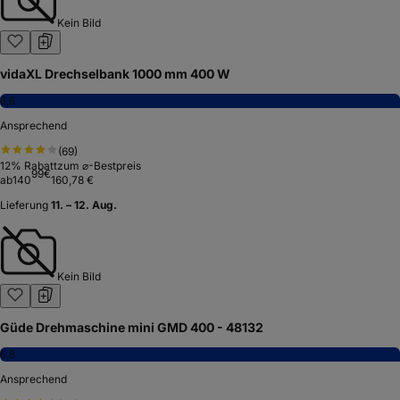
Kein Bild
vidaXL Drechselbank 1000 mm 400 W
6,6
Ansprechend
(
69
)
12
% Rabatt
zum ⌀-Bestpreis
99
€
ab
140
160,78 €
Lieferung
11. – 12. Aug.
Kein Bild
Güde Drehmaschine mini GMD 400 - 48132
6,8
Ansprechend