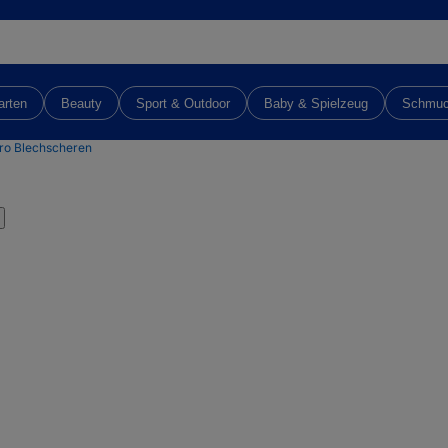
arten
Beauty
Sport & Outdoor
Baby & Spielzeug
Schmu
tro Blechscheren