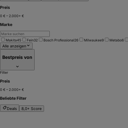
Preis
0 €
–
2.000+ €
Marke
Makita
45
Fein
32
Bosch Professional
26
Milwaukee
9
Metabo
6
Alle anzeigen
Bestpreis von
Filter
Preis
0 €
–
2.000+ €
Beliebte Filter
Deals
8,0+ Score