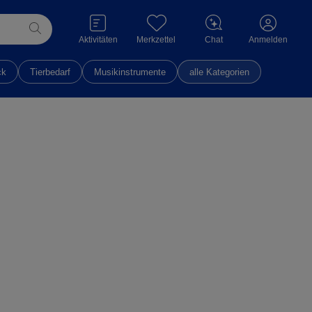
Aktivitäten
Merkzettel
Chat
Anmelden
ck
Tierbedarf
Musikinstrumente
alle Kategorien