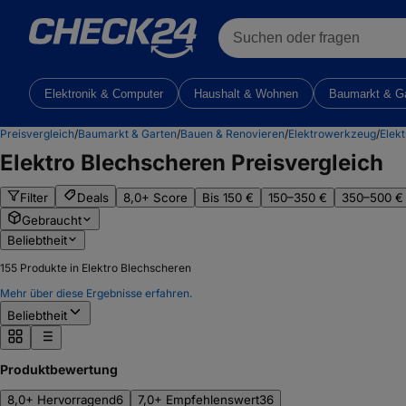
Suchen oder fragen
Elektronik & Computer
Haushalt & Wohnen
Baumarkt & G
Preisvergleich
/
Baumarkt & Garten
/
Bauen & Renovieren
/
Elektrowerkzeug
/
Elek
Elektro Blechscheren
Preisvergleich
Filter
Deals
8,0+ Score
Bis 150 €
150–350 €
350–500 €
Gebraucht
Beliebtheit
155
Produkte in Elektro Blechscheren
Mehr über diese Ergebnisse erfahren.
Beliebtheit
Produktbewertung
8,0+ Hervorragend
6
7,0+ Empfehlenswert
36