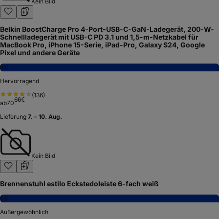
Kein Bild
Belkin BoostCharge Pro 4-Port-USB-C-GaN-Ladegerät, 200-W-
Schnellladegerät mit USB-C PD 3.1 und 1,5-m-Netzkabel für
MacBook Pro, iPhone 15-Serie, iPad-Pro, Galaxy S24, Google
Pixel und andere Geräte
8,0
Hervorragend
(
136
)
66
€
ab
70
Lieferung
7. – 10. Aug.
Kein Bild
Brennenstuhl estilo Eckstedoleiste 6-fach weiß
9,0
Außergewöhnlich