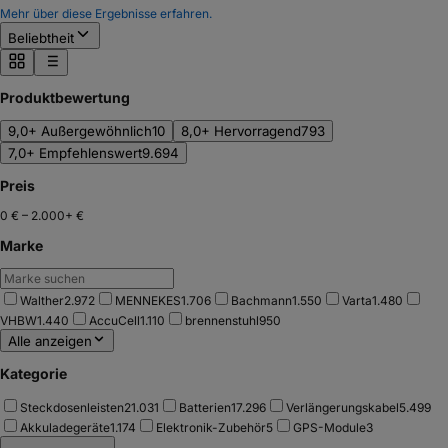
Mehr über diese Ergebnisse erfahren.
Beliebtheit
Produktbewertung
9,0+ Außergewöhnlich
10
8,0+ Hervorragend
793
7,0+ Empfehlenswert
9.694
Preis
0 €
–
2.000+ €
Marke
Walther
2.972
MENNEKES
1.706
Bachmann
1.550
Varta
1.480
VHBW
1.440
AccuCell
1.110
brennenstuhl
950
Alle anzeigen
Kategorie
Steckdosenleisten
21.031
Batterien
17.296
Verlängerungskabel
5.499
Akkuladegeräte
1.174
Elektronik-Zubehör
5
GPS-Module
3