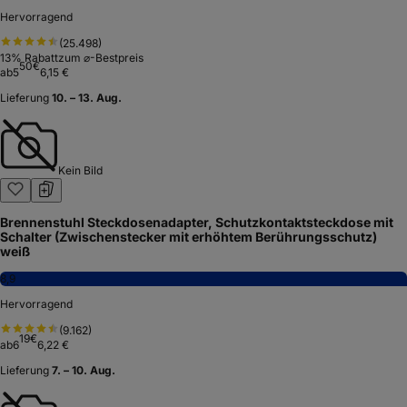
Hervorragend
(
25.498
)
13
% Rabatt
zum ⌀-Bestpreis
50
€
ab
5
6,15 €
Lieferung
10. – 13. Aug.
Kein Bild
Brennenstuhl Steckdosenadapter, Schutzkontaktsteckdose mit
Schalter (Zwischenstecker mit erhöhtem Berührungsschutz)
weiß
8,9
Hervorragend
(
9.162
)
19
€
ab
6
6,22 €
Lieferung
7. – 10. Aug.