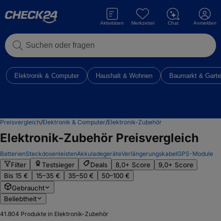
Aktivitäten
Merkzettel
Chat
Anmelden
Suchen oder fragen
Elektronik & Computer
Haushalt & Wohnen
Baumarkt & Gart
Preisvergleich
/
Elektronik & Computer
/
Elektronik-Zubehör
Elektronik-Zubehör
Preisvergleich
Batterien
Steckdosenleisten
Akkuladegeräte
Verlängerungskabel
GPS-Module
Filter
Testsieger
Deals
8,0+ Score
9,0+ Score
Bis 15 €
15–35 €
35–50 €
50–100 €
Gebraucht
Beliebtheit
41.804
Produkte in Elektronik-Zubehör