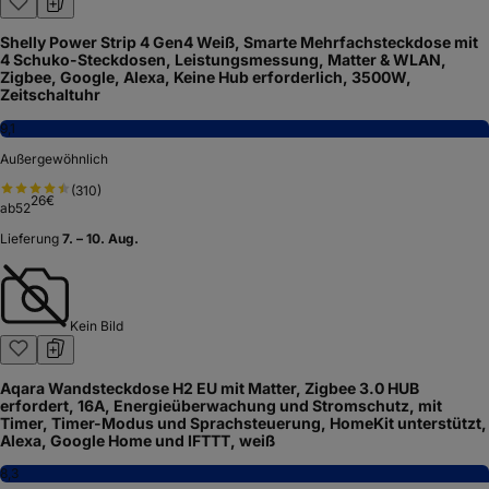
Shelly Power Strip 4 Gen4 Weiß, Smarte Mehrfachsteckdose mit
4 Schuko-Steckdosen, Leistungsmessung, Matter & WLAN,
Zigbee, Google, Alexa, Keine Hub erforderlich, 3500W,
Zeitschaltuhr
9,1
Außergewöhnlich
(
310
)
26
€
ab
52
Lieferung
7. – 10. Aug.
Kein Bild
Aqara Wandsteckdose H2 EU mit Matter, Zigbee 3.0 HUB
erfordert, 16A, Energieüberwachung und Stromschutz, mit
Timer, Timer-Modus und Sprachsteuerung, HomeKit unterstützt,
Alexa, Google Home und IFTTT, weiß
8,3