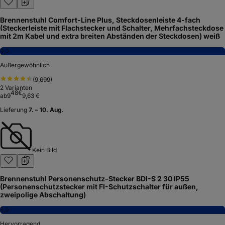
Brennenstuhl Comfort-Line Plus, Steckdosenleiste 4-fach
(Steckerleiste mit Flachstecker und Schalter, Mehrfachsteckdose
mit 2m Kabel und extra breiten Abständen der Steckdosen) weiß
9,0
Außergewöhnlich
(
9.699
)
2
Varianten
48
€
ab
9
9,63 €
Lieferung
7. – 10. Aug.
Kein Bild
Brennenstuhl Personenschutz-Stecker BDI-S 2 30 IP55
(Personenschutzstecker mit FI-Schutzschalter für außen,
zweipolige Abschaltung)
8,9
Hervorragend