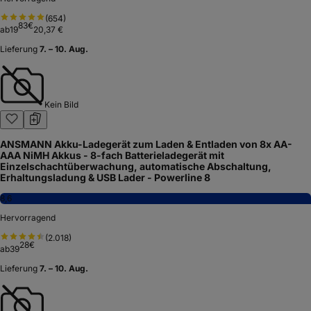
(
654
)
83
€
ab
19
20,37 €
Lieferung
7. – 10. Aug.
Kein Bild
ANSMANN Akku-Ladegerät zum Laden & Entladen von 8x AA-
AAA NiMH Akkus - 8-fach Batterieladegerät mit
Einzelschachtüberwachung, automatische Abschaltung,
Erhaltungsladung & USB Lader - Powerline 8
8,6
Hervorragend
(
2.018
)
28
€
ab
39
Lieferung
7. – 10. Aug.