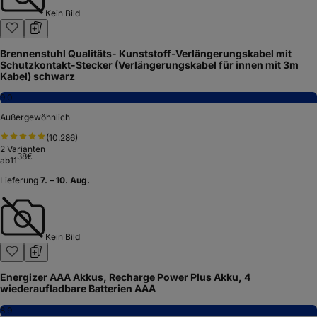
Kein Bild
Brennenstuhl Qualitäts- Kunststoff-Verlängerungskabel mit
Schutzkontakt-Stecker (Verlängerungskabel für innen mit 3m
Kabel) schwarz
9,0
Außergewöhnlich
(
10.286
)
2
Varianten
38
€
ab
11
Lieferung
7. – 10. Aug.
Kein Bild
Energizer AAA Akkus, Recharge Power Plus Akku, 4
wiederaufladbare Batterien AAA
8,9