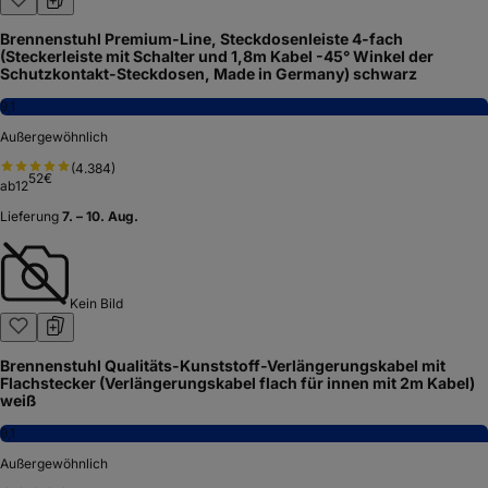
Brennenstuhl Premium-Line, Steckdosenleiste 4-fach
(Steckerleiste mit Schalter und 1,8m Kabel -45° Winkel der
Schutzkontakt-Steckdosen, Made in Germany) schwarz
9,1
Außergewöhnlich
(
4.384
)
52
€
ab
12
Lieferung
7. – 10. Aug.
Kein Bild
Brennenstuhl Qualitäts-Kunststoff-Verlängerungskabel mit
Flachstecker (Verlängerungskabel flach für innen mit 2m Kabel)
weiß
9,1
Außergewöhnlich