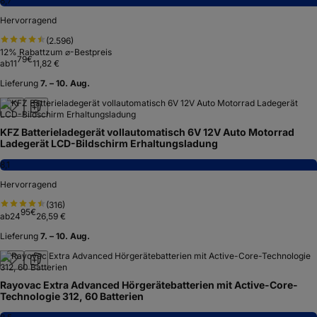
8,7
Hervorragend
(
2.596
)
12
% Rabatt
zum ⌀-Bestpreis
79
€
ab
11
11,82 €
Lieferung
7. – 10. Aug.
KFZ Batterieladegerät vollautomatisch 6V 12V Auto Motorrad
Ladegerät LCD-Bildschirm Erhaltungsladung
8,1
Hervorragend
(
316
)
95
€
ab
24
26,59 €
Lieferung
7. – 10. Aug.
Rayovac Extra Advanced Hörgerätebatterien mit Active-Core-
Technologie 312, 60 Batterien