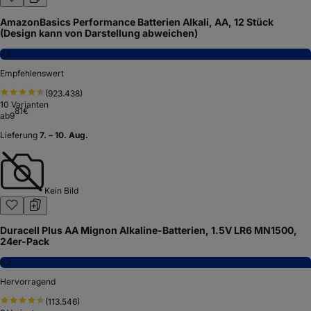
AmazonBasics Performance Batterien Alkali, AA, 12 Stück
(Design kann von Darstellung abweichen)
7,8
Empfehlenswert
(
923.438
)
10
Varianten
81
€
ab
9
Lieferung
7. – 10. Aug.
Kein Bild
Duracell Plus AA Mignon Alkaline-Batterien, 1.5V LR6 MN1500,
24er-Pack
8,2
Hervorragend
(
113.546
)