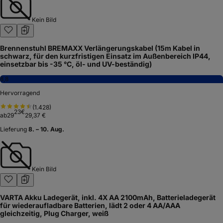
Kein Bild
Brennenstuhl BREMAXX Verlängerungskabel (15m Kabel in
schwarz, für den kurzfristigen Einsatz im Außenbereich IP44,
einsetzbar bis -35 °C, öl- und UV-beständig)
8,8
Hervorragend
(
1.428
)
23
€
ab
29
29,37 €
Lieferung
8. – 10. Aug.
Kein Bild
VARTA Akku Ladegerät, inkl. 4X AA 2100mAh, Batterieladegerät
für wiederaufladbare Batterien, lädt 2 oder 4 AA/AAA
gleichzeitig, Plug Charger, weiß