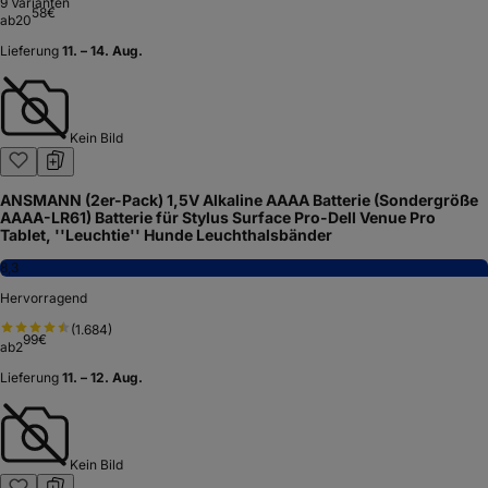
9
Varianten
58
€
ab
20
Lieferung
11. – 14. Aug.
Kein Bild
ANSMANN (2er-Pack) 1,5V Alkaline AAAA Batterie (Sondergröße
AAAA-LR61) Batterie für Stylus Surface Pro-Dell Venue Pro
Tablet, ''Leuchtie'' Hunde Leuchthalsbänder
8,3
Hervorragend
(
1.684
)
99
€
ab
2
Lieferung
11. – 12. Aug.
Kein Bild