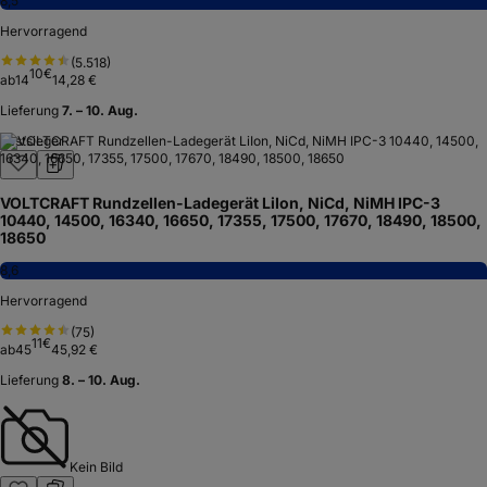
8,5
Hervorragend
(
5.518
)
10
€
ab
14
14,28 €
Lieferung
7. – 10. Aug.
Testsieger
VOLTCRAFT Rundzellen-Ladegerät LiIon, NiCd, NiMH IPC-3
10440, 14500, 16340, 16650, 17355, 17500, 17670, 18490, 18500,
18650
8,6
Hervorragend
(
75
)
11
€
ab
45
45,92 €
Lieferung
8. – 10. Aug.
Kein Bild