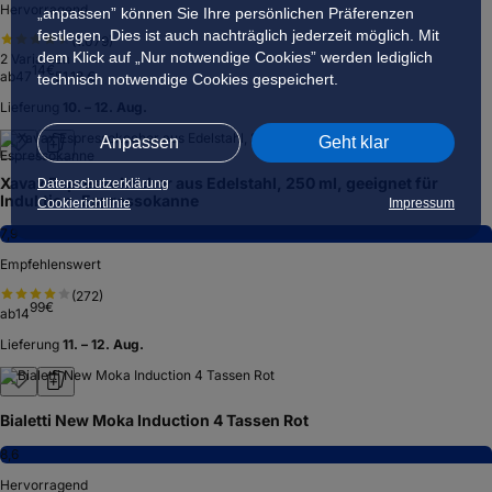
Hervorragend
„anpassen” können Sie Ihre persönlichen Präferenzen
festlegen. Dies ist auch nachträglich jederzeit möglich. Mit
(
1.079
)
dem Klick auf „Nur notwendige Cookies” werden lediglich
2
Varianten
14
€
ab
47
51,18 €
technisch notwendige Cookies gespeichert.
Lieferung
10. – 12. Aug.
Anpassen
Geht klar
Xavax Espressokocher aus Edelstahl, 250 ml, geeignet für
Datenschutzerklärung
Induktion, Espressokanne
Cookierichtlinie
Impressum
7,9
Empfehlenswert
(
272
)
99
€
ab
14
Lieferung
11. – 12. Aug.
Bialetti New Moka Induction 4 Tassen Rot
8,6
Hervorragend