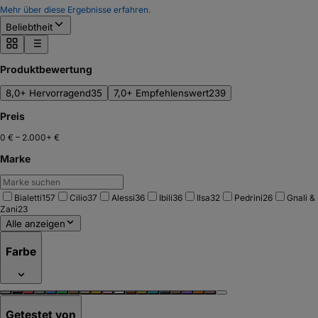
Mehr über diese Ergebnisse erfahren.
Beliebtheit
Produktbewertung
8,0+ Hervorragend
35
7,0+ Empfehlenswert
239
Preis
0 €
–
2.000+ €
Marke
Bialetti
157
Cilio
37
Alessi
36
Ibili
36
Ilsa
32
Pedrini
26
Gnali &
Zani
23
Alle anzeigen
Farbe
Getestet von