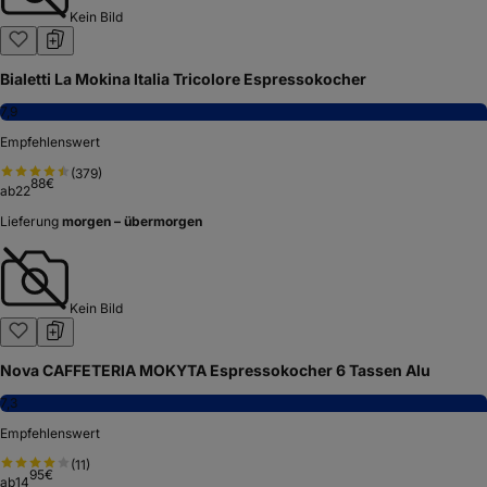
Kein Bild
Bialetti La Mokina Italia Tricolore Espressokocher
7,9
Empfehlenswert
(
379
)
88
€
ab
22
Lieferung
morgen – übermorgen
Kein Bild
Nova CAFFETERIA MOKYTA Espressokocher 6 Tassen Alu
7,3
Empfehlenswert
(
11
)
95
€
ab
14