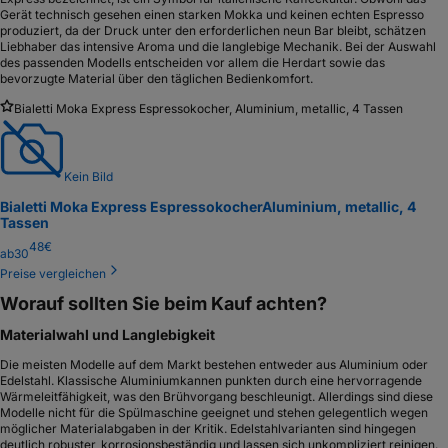
Gerät technisch gesehen einen starken Mokka und keinen echten Espresso
produziert, da der Druck unter den erforderlichen neun Bar bleibt, schätzen
Liebhaber das intensive Aroma und die langlebige Mechanik. Bei der Auswahl
des passenden Modells entscheiden vor allem die Herdart sowie das
bevorzugte Material über den täglichen Bedienkomfort.
Bialetti Moka Express Espressokocher, Aluminium, metallic, 4 Tassen
Kein Bild
Bialetti Moka Express Espressokocher
Aluminium, metallic, 4
Tassen
48
€
ab
30
Preise vergleichen
Worauf sollten Sie beim Kauf achten?
Materialwahl und Langlebigkeit
Die meisten Modelle auf dem Markt bestehen entweder aus Aluminium oder
Edelstahl. Klassische Aluminiumkannen punkten durch eine hervorragende
Wärmeleitfähigkeit, was den Brühvorgang beschleunigt. Allerdings sind diese
Modelle nicht für die Spülmaschine geeignet und stehen gelegentlich wegen
möglicher Materialabgaben in der Kritik. Edelstahlvarianten sind hingegen
deutlich robuster, korrosionsbeständig und lassen sich unkompliziert reinigen.