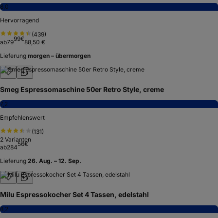
8,0
Hervorragend
(
439
)
99
€
ab
79
88,50 €
Lieferung
morgen – übermorgen
Smeg Espressomaschine 50er Retro Style, creme
7,2
Empfehlenswert
(
131
)
2
Varianten
56
€
ab
284
Lieferung
26. Aug. – 12. Sep.
Milu Espressokocher Set 4 Tassen, edelstahl
8,2