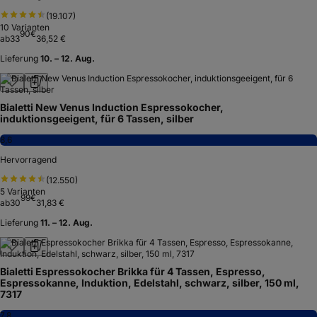
(
19.107
)
10
Varianten
90
€
ab
33
36,52 €
Lieferung
10. – 12. Aug.
Bialetti New Venus Induction Espressokocher,
induktionsgeeigent, für 6 Tassen, silber
8,6
Hervorragend
(
12.550
)
5
Varianten
99
€
ab
30
31,83 €
Lieferung
11. – 12. Aug.
Bialetti Espressokocher Brikka für 4 Tassen, Espresso,
Espressokanne, Induktion, Edelstahl, schwarz, silber, 150 ml,
7317
7,8