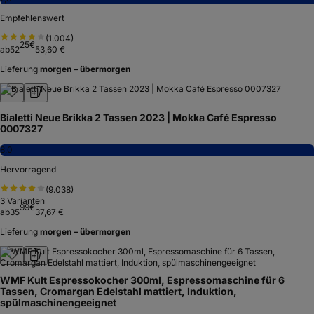
Empfehlenswert
(
1.004
)
25
€
ab
52
53,60 €
Lieferung
morgen – übermorgen
Bialetti Neue Brikka 2 Tassen 2023 | Mokka Café Espresso
0007327
8,0
Hervorragend
(
9.038
)
3
Varianten
99
€
ab
35
37,67 €
Lieferung
morgen – übermorgen
WMF Kult Espressokocher 300ml, Espressomaschine für 6
Tassen, Cromargan Edelstahl mattiert, Induktion,
spülmaschinengeeignet