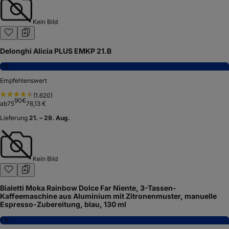
Kein Bild
Delonghi Alicia PLUS EMKP 21.B
7,8
Empfehlenswert
(
1.620
)
90
€
ab
75
76,13 €
Lieferung
21. – 29. Aug.
Kein Bild
Bialetti Moka Rainbow Dolce Far Niente, 3-Tassen-
Kaffeemaschine aus Aluminium mit Zitronenmuster, manuelle
Espresso-Zubereitung, blau, 130 ml
7,8