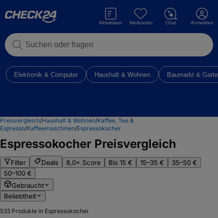
Aktivitäten
Merkzettel
Chat
Anmelden
Suchen oder fragen
Elektronik & Computer
Haushalt & Wohnen
Baumarkt & Gart
Preisvergleich
/
Haushalt & Wohnen
/
Kaffee, Tee &
Espresso
/
Kaffeemaschinen
/
Espressokocher
Espressokocher
Preisvergleich
Filter
Deals
8,0+ Score
Bis 15 €
15–35 €
35–50 €
50–100 €
Gebraucht
Beliebtheit
533
Produkte in Espressokocher