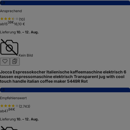
6,9
Ansprechend
(
10
)
38
€
ab
15
16,10 €
Lieferung
10. – 12. Aug.
Kein Bild
Jocca Espressokocher Italienische kaffeemaschine elektrisch 6
tassen espressomaschine elektrisch Transparent jug with cool
touch handle italian coffee maker 5449R Rot
7,6
Empfehlenswert
(
2.743
)
94
€
ab
47
Lieferung
10. – 12. Aug.