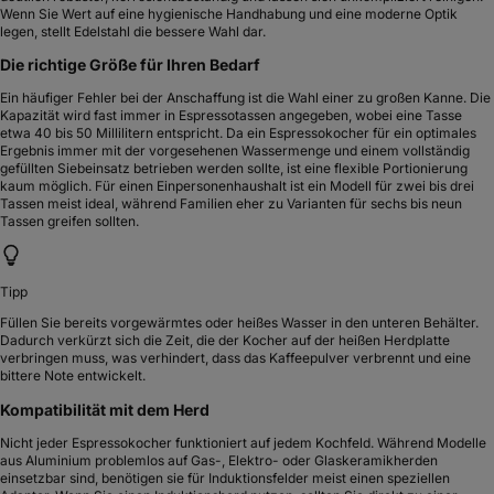
Wenn Sie Wert auf eine hygienische Handhabung und eine moderne Optik
legen, stellt Edelstahl die bessere Wahl dar.
Die richtige Größe für Ihren Bedarf
Ein häufiger Fehler bei der Anschaffung ist die Wahl einer zu großen Kanne. Die
Kapazität wird fast immer in Espressotassen angegeben, wobei eine Tasse
etwa 40 bis 50 Millilitern entspricht. Da ein Espressokocher für ein optimales
Ergebnis immer mit der vorgesehenen Wassermenge und einem vollständig
gefüllten Siebeinsatz betrieben werden sollte, ist eine flexible Portionierung
kaum möglich. Für einen Einpersonenhaushalt ist ein Modell für zwei bis drei
Tassen meist ideal, während Familien eher zu Varianten für sechs bis neun
Tassen greifen sollten.
Tipp
Füllen Sie bereits vorgewärmtes oder heißes Wasser in den unteren Behälter.
Dadurch verkürzt sich die Zeit, die der Kocher auf der heißen Herdplatte
verbringen muss, was verhindert, dass das Kaffeepulver verbrennt und eine
bittere Note entwickelt.
Kompatibilität mit dem Herd
Nicht jeder Espressokocher funktioniert auf jedem Kochfeld. Während Modelle
aus Aluminium problemlos auf Gas-, Elektro- oder Glaskeramikherden
einsetzbar sind, benötigen sie für Induktionsfelder meist einen speziellen