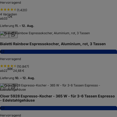
Hervorragend
(
1.420
)
4
Varianten
12
€
ab
33
Lieferung
11. – 12. Aug.
Bialetti Rainbow Espressokocher, Aluminium, rot, 3 Tassen
8,2
Hervorragend
(
10.847
)
88
€
ab
22
24,68 €
Lieferung
10. – 12. Aug.
Cloer 5928 Espresso-Kocher - 365 W - für 3-6 Tassen Espresso
- Edelstahlgehäuse
8,0
Hervorragend