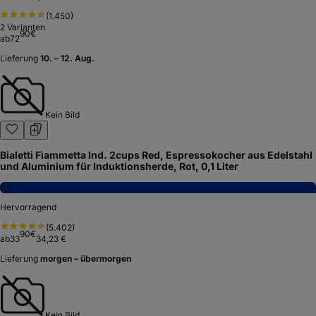
(
1.450
)
2
Varianten
90
€
ab
72
Lieferung
10. – 12. Aug.
Kein Bild
Bialetti Fiammetta Ind. 2cups Red, Espressokocher aus Edelstahl
und Aluminium für Induktionsherde, Rot, 0,1 Liter
8,0
Hervorragend
(
5.402
)
90
€
ab
33
34,23 €
Lieferung
morgen – übermorgen
Kein Bild