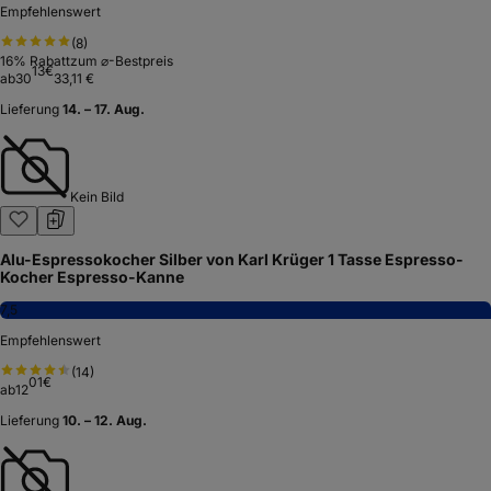
Empfehlenswert
(
8
)
16
% Rabatt
zum ⌀-Bestpreis
13
€
ab
30
33,11 €
Lieferung
14. – 17. Aug.
Kein Bild
Alu-Espressokocher Silber von Karl Krüger 1 Tasse Espresso-
Kocher Espresso-Kanne
7,5
Empfehlenswert
(
14
)
01
€
ab
12
Lieferung
10. – 12. Aug.