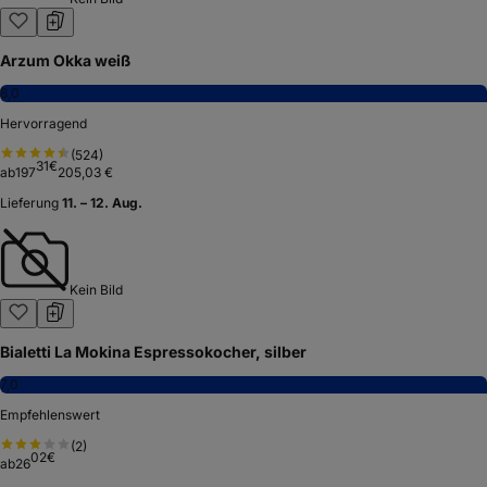
Arzum Okka weiß
8,0
Hervorragend
(
524
)
31
€
ab
197
205,03 €
Lieferung
11. – 12. Aug.
Kein Bild
Bialetti La Mokina Espressokocher, silber
7,0
Empfehlenswert
(
2
)
02
€
ab
26