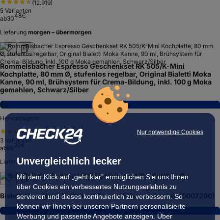
(
12.919
)
5
Varianten
48
€
ab
30
Lieferung
morgen – übermorgen
Rommelsbacher Espresso Geschenkset RK 505/K-Mini
Kochplatte, 80 mm Ø, stufenlos regelbar, Original Bialetti Moka
Kanne, 90 ml, Brühsystem für Crema-Bildung, inkl. 100 g Moka
gemahlen, Schwarz/Silber
8,2
Hervorragend
Nur notwendige Cookies
(
3.579
)
3
Varianten
30
€
ab
99
Unvergleichlich lecker
Lieferung
10. – 12. Aug.
Mit dem Klick auf „geht klar” ermöglichen Sie uns Ihnen
über Cookies ein verbessertes Nutzungserlebnis zu
Bialetti New Moka Elettrika 2 Tassen Espressokocher (0007290)
servieren und dieses kontinuierlich zu verbessern. So
können wir Ihnen bei unseren Partnern personalisierte
8,4
Werbung und passende Angebote anzeigen. Über