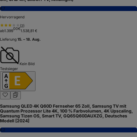
8,7
Hervorragend
(
2
)
00
€
ab
1.399
1.538,81 €
Lieferung
15. – 18. Aug.
Kein Bild
Testsieger
Samsung QLED 4K Q60D Fernseher 65 Zoll, Samsung TV mit
Quantum Prozessor Lite 4K, 100 % Farbvolumen, 4K Upscaling,
Samsung Tizen OS, Smart TV, GQ65Q60DAUXZG, Deutsches
Modell [2024]
8,2