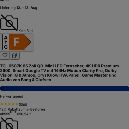
Lieferung
12. – 13. Aug.
Kein Bild
TCL 65C7K 65 Zoll QD-Mini LED Fernseher, 4K HDR Premium
2600, Smart Google TV mit 144Hz Motion Clarity Pro, Dolby
Vision IQ & Atmos, CrystGlow HVA Panel, Game Master und
Audio von Bang & Olufsen
8,1
Hervorragend
(
596
)
12
% Rabatt
zum ⌀-Bestpreis
00
€
ab
599
690,54 €