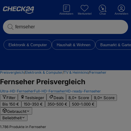
Aktivitäten
Merkzettel
Chat
Anmelden
Elektronik & Computer
Haushalt & Wohnen
Baumarkt & Gart
Preisvergleich
/
Elektronik & Computer
/
TV & Heimkino
/
Fernseher
Fernseher
Preisvergleich
Ultra-HD-Fernseher
Full-HD-Fernseher
HD-ready-Fernseher
Filter
Testsieger
Deals
8,0+ Score
9,0+ Score
Bis 150 €
150–350 €
350–500 €
500–1.000 €
Gebraucht
Beliebtheit
1.786
Produkte in Fernseher