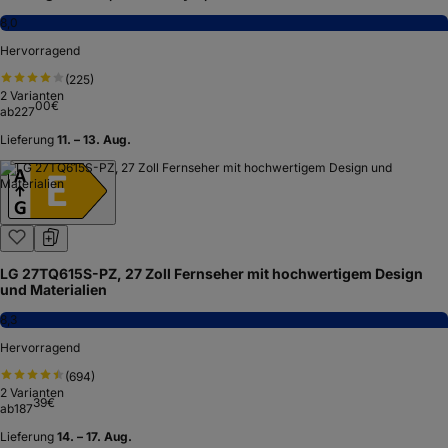
8,0
Hervorragend
(
225
)
2
Varianten
00
€
ab
227
Lieferung
11. – 13. Aug.
LG 27TQ615S-PZ, 27 Zoll Fernseher mit hochwertigem Design
und Materialien
8,3
Hervorragend
(
694
)
2
Varianten
39
€
ab
187
Lieferung
14. – 17. Aug.