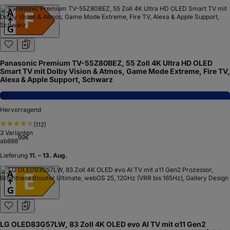
Panasonic Premium TV-55Z80BEZ, 55 Zoll 4K Ultra HD OLED
Smart TV mit Dolby Vision & Atmos, Game Mode Extreme, Fire TV,
Alexa & Apple Support, Schwarz
8,2
Hervorragend
(
112
)
3
Varianten
99
€
ab
888
Lieferung
11. – 13. Aug.
LG OLED83G57LW, 83 Zoll 4K OLED evo AI TV mit α11 Gen2