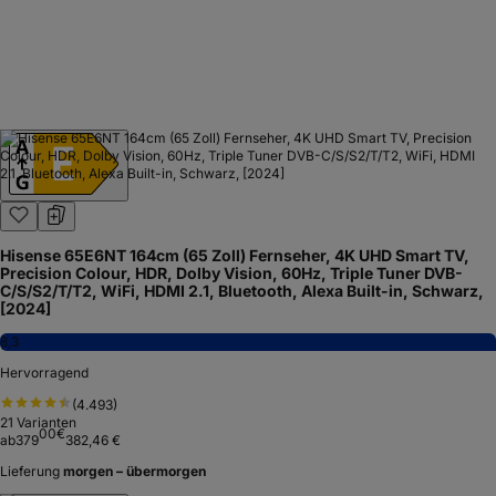
Hisense 65E6NT 164cm (65 Zoll) Fernseher, 4K UHD Smart TV,
Precision Colour, HDR, Dolby Vision, 60Hz, Triple Tuner DVB-
C/S/S2/T/T2, WiFi, HDMI 2.1, Bluetooth, Alexa Built-in, Schwarz,
[2024]
8,3
Hervorragend
(
4.493
)
21
Varianten
00
€
ab
379
382,46 €
Lieferung
morgen – übermorgen