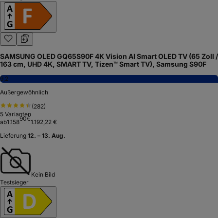
SAMSUNG OLED GQ65S90F 4K Vision AI Smart OLED TV (65 Zoll /
163 cm, UHD 4K, SMART TV, Tizen™ Smart TV), Samsung S90F
9,2
Außergewöhnlich
(
282
)
5
Varianten
90
€
ab
1.158
1.192,22 €
Lieferung
12. – 13. Aug.
Kein Bild
Testsieger