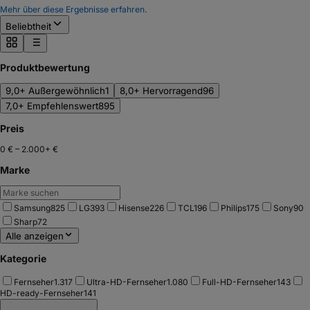
Mehr über diese Ergebnisse erfahren.
Beliebtheit
Produktbewertung
9,0+ Außergewöhnlich
1
8,0+ Hervorragend
96
7,0+ Empfehlenswert
895
Preis
0 €
–
2.000+ €
Marke
Samsung
825
LG
393
Hisense
226
TCL
196
Philips
175
Sony
90
Sharp
72
Alle anzeigen
Kategorie
Fernseher
1.317
Ultra-HD-Fernseher
1.080
Full-HD-Fernseher
143
HD-ready-Fernseher
141