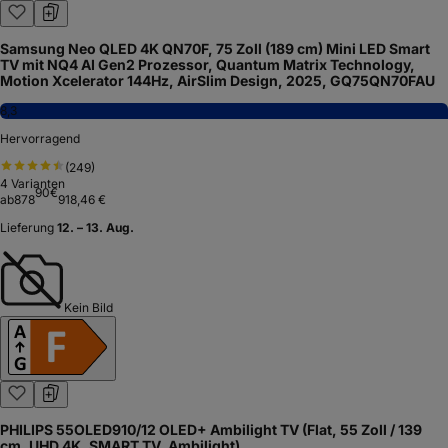
Samsung Neo QLED 4K QN70F, 75 Zoll (189 cm) Mini LED Smart
TV mit NQ4 AI Gen2 Prozessor, Quantum Matrix Technology,
Motion Xcelerator 144Hz, AirSlim Design, 2025, GQ75QN70FAU
8,3
Hervorragend
(
249
)
4
Varianten
90
€
ab
878
918,46 €
Lieferung
12. – 13. Aug.
Kein Bild
PHILIPS 55OLED910/12 OLED+ Ambilight TV (Flat, 55 Zoll / 139
cm, UHD 4K, SMART TV, Ambilight)