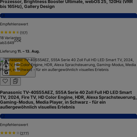
Prozessor, Brightness Booster Ultimate, webOS 25, 120Hz (VRR
bis 165Hz), Gallery Design
7,8
Empfehlenswert
(
117
)
18
Varianten
00
€
ab
3.649
Lieferung
11. – 13. Aug.
Panasonic TV-40S55AEZ, S55A Serie 40 Zoll Full HD LED Smart
TV, 2024, Fire TV, HD Color Engine, HDR, Alexa Sprachsteuerung,
Gaming-Modus, Media Player, in Schwarz - für ein
außergewöhnlich visuelles Erlebnis
7,2
Empfehlenswert
(
277
)