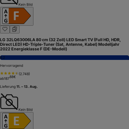
Kein Bild
LG 32LQ63006LA 80 cm (32 Zoll) LED Smart TV (Full HD, HDR,
Direct LED) HD-Triple-Tuner (Sat, Antenne, Kabel) Modelljahr
2022 Energieklasse F (DE-Modell)
8,2
Hervorragend
(
2.748
)
88
€
ab
187
Lieferung
11. – 13. Aug.
Kein Bild