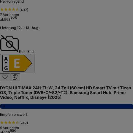
Hervorragend
(
437
)
7
Varianten
90
€
ab
568
Lieferung
12. – 13. Aug.
Kein Bild
DYON ULTIMAX 24H-TI-W, 24 Zoll (60 cm) HD Smart TV mit Tizen
OS, Triple Tuner (DVB-C/-S2/-T2), Samsung Smart Hub, Prime
Video, Netflix, Disney+ [2025]
7,9
Empfehlenswert
(
747
)
9
Varianten
95
€
ab
129