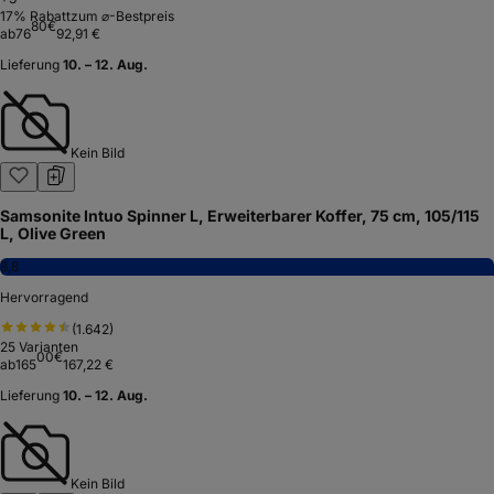
17
% Rabatt
zum ⌀-Bestpreis
80
€
ab
76
92,91 €
Lieferung
10. – 12. Aug.
Kein Bild
Samsonite Intuo Spinner L, Erweiterbarer Koffer, 75 cm, 105/115
L, Olive Green
8,8
Hervorragend
(
1.642
)
25
Varianten
00
€
ab
165
167,22 €
Lieferung
10. – 12. Aug.
Kein Bild