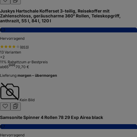
Juskys Hartschale Kofferset 3-teilig, Reisekoffer mit
Zahlenschloss, geräuscharme 360° Rollen, Teleskopgriff,
anthrazit, 55 l, 84 l, 120 l
8,3
Hervorragend
(
653
)
13
Varianten
+
2
11
% Rabatt
zum ⌀-Bestpreis
94
€
ab
65
70,70 €
Lieferung
morgen – übermorgen
Kein Bild
Samsonite Spinner 4 Rollen 78 29 Exp Airea black
8,7
Hervorragend