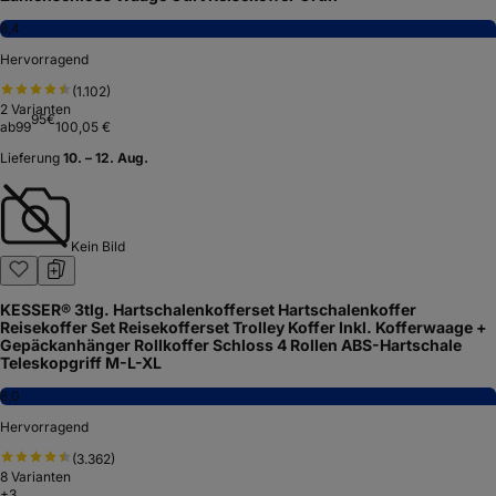
8,4
Hervorragend
(
1.102
)
2
Varianten
95
€
ab
99
100,05 €
Lieferung
10. – 12. Aug.
Kein Bild
KESSER® 3tlg. Hartschalenkofferset Hartschalenkoffer
Reisekoffer Set Reisekofferset Trolley Koffer Inkl. Kofferwaage +
Gepäckanhänger Rollkoffer Schloss 4 Rollen ABS-Hartschale
Teleskopgriff M-L-XL
8,0
Hervorragend
(
3.362
)
8
Varianten
+
3