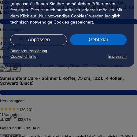
GENTOR Koffer Reisekoffer Carbonoptik Hartschalenkoffer
„anpassen” können Sie Ihre persönlichen Präferenzen
Trolley mit TSA-Schloss, leicht und mittelgroß (Navy Blau, L), 68
festlegen. Dies ist auch nachträglich jederzeit möglich. Mit
Liter
dem Klick auf „Nur notwendige Cookies” werden lediglich
8,2
technisch notwendige Cookies gespeichert.
Hervorragend
(
308
)
Anpassen
Geht klar
4
Varianten
90
€
ab
44
47,56 €
Datenschutzerklärung
Cookierichtlinie
Impressum
Lieferung
11. – 12. Aug.
Samsonite S'Cure - Spinner L Koffer, 75 cm, 102 L, 4 Rollen,
Schwarz (Black)
8,9
Hervorragend
(
20.231
)
11
Varianten
00
€
ab
129
132,01 €
Lieferung
10. – 12. Aug.