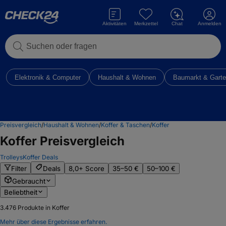
Aktivitäten
Merkzettel
Chat
Anmelden
Suchen oder fragen
Elektronik & Computer
Haushalt & Wohnen
Baumarkt & Gart
Preisvergleich
/
Haushalt & Wohnen
/
Koffer & Taschen
/
Koffer
Koffer
Preisvergleich
Trolleys
Koffer Deals
Filter
Deals
8,0+ Score
35–50 €
50–100 €
Gebraucht
Beliebtheit
3.476
Produkte in Koffer
Mehr über diese Ergebnisse erfahren.