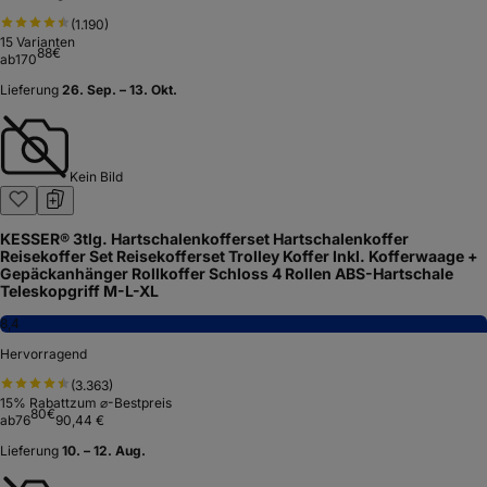
(
1.190
)
15
Varianten
88
€
ab
170
Lieferung
26. Sep. – 13. Okt.
Kein Bild
KESSER® 3tlg. Hartschalenkofferset Hartschalenkoffer
Reisekoffer Set Reisekofferset Trolley Koffer Inkl. Kofferwaage +
Gepäckanhänger Rollkoffer Schloss 4 Rollen ABS-Hartschale
Teleskopgriff M-L-XL
8,4
Hervorragend
(
3.363
)
15
% Rabatt
zum ⌀-Bestpreis
80
€
ab
76
90,44 €
Lieferung
10. – 12. Aug.