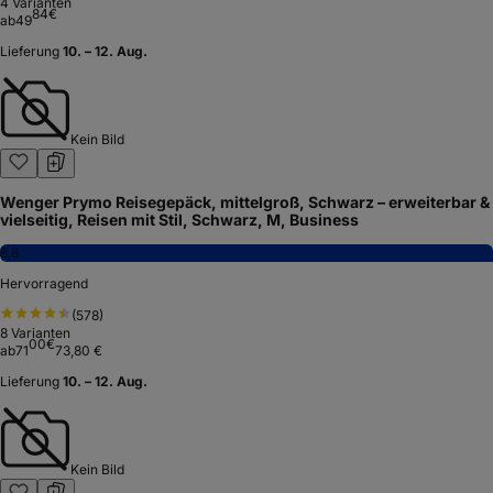
4
Varianten
84
€
ab
49
Lieferung
10. – 12. Aug.
Kein Bild
Wenger Prymo Reisegepäck, mittelgroß, Schwarz – erweiterbar &
vielseitig, Reisen mit Stil, Schwarz, M, Business
8,8
Hervorragend
(
578
)
8
Varianten
00
€
ab
71
73,80 €
Lieferung
10. – 12. Aug.
Kein Bild