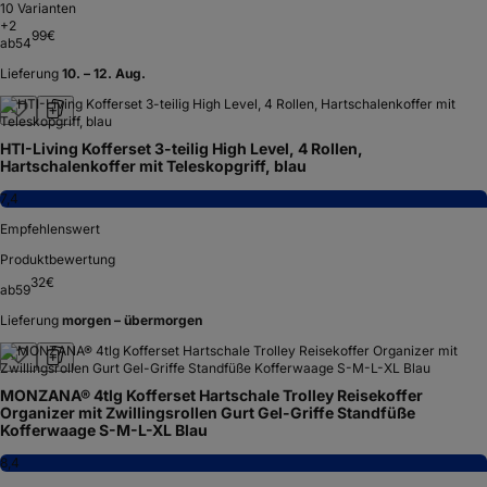
10
Varianten
+
2
99
€
ab
54
Lieferung
10. – 12. Aug.
HTI-Living Kofferset 3-teilig High Level, 4 Rollen,
Hartschalenkoffer mit Teleskopgriff, blau
7,4
Empfehlenswert
Produktbewertung
32
€
ab
59
Lieferung
morgen – übermorgen
MONZANA® 4tlg Kofferset Hartschale Trolley Reisekoffer
Organizer mit Zwillingsrollen Gurt Gel-Griffe Standfüße
Kofferwaage S-M-L-XL Blau
8,4