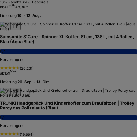
13
% Rabatt
zum ⌀-Bestpreis
80
€
ab
41
48,30 €
Lieferung
10. – 12. Aug.
Samsonite S'Cure - Spinner XL Koffer, 81 cm, 138 L, mit 4 Rollen,
Blau (Aqua Blue)
8,7
Hervorragend
(
20.231
)
99
€
ab
159
Lieferung
26. Sep. – 13. Okt.
TRUNKI Handgepäck Und Kinderkoffer zum Draufsitzen | Trolley
Percy das Polizeiauto (Blau)
8,2
Hervorragend
(
19.554
)