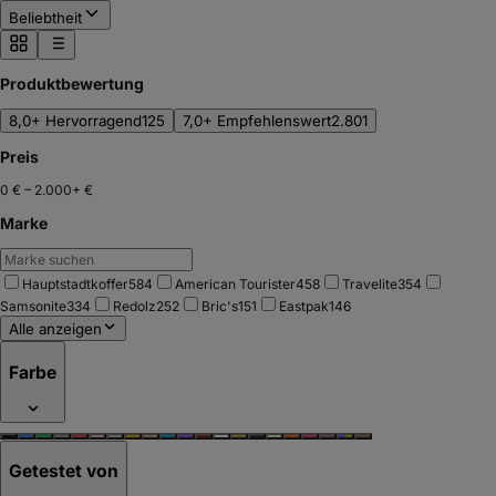
Beliebtheit
Produktbewertung
8,0+ Hervorragend
125
7,0+ Empfehlenswert
2.801
Preis
0 €
–
2.000+ €
Marke
Hauptstadtkoffer
584
American Tourister
458
Travelite
354
Samsonite
334
Redolz
252
Bric's
151
Eastpak
146
Alle anzeigen
Farbe
Getestet von