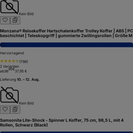
Kein Bild
Monzana® Reisekoffer Hartschalenkoffer Trolley Koffer | ABS | PC
beschichtet | Teleskopgriff | gummierte Zwillingsrollen | Größe M
8,2
Hervorragend
(
796
)
2
Varianten
95
€
ab
36
37,95 €
Lieferung
10. – 12. Aug.
Kein Bild
Samsonite Lite-Shock - Spinner L Koffer, 75 cm, 98,5 L, mit 4
Rollen, Schwarz (Black)