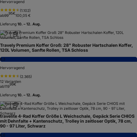
Hervorragend
(
1.102
)
95
€
ab
99
100,05 €
Lieferung
10. – 12. Aug.
Travely Premium Koffer Groß: 28" Robuster Hartschalen Koffer,
120L Volumen, Sanfte Rollen, TSA Schloss
8,3
Hervorragend
(
2.365
)
12
Varianten
99
€
ab
119
Lieferung
10. – 12. Aug.
travelite 4-Rad Koffer Größe L Weichschale, Gepäck Serie CHIOS
mit Dehnfalte + Kantenschutz, Trolley in zeitloser Optik, 78 cm,
90 - 97 Liter, Schwarz
8,6