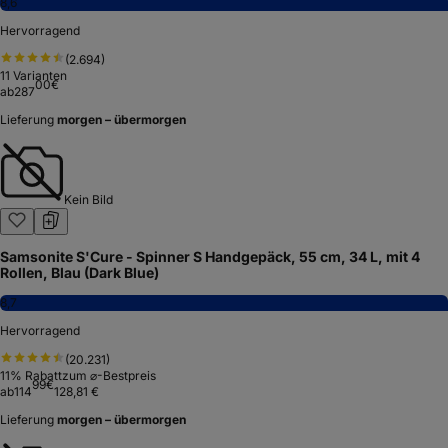
8,6
Hervorragend
(
2.694
)
11
Varianten
00
€
ab
287
Lieferung
morgen – übermorgen
Kein Bild
Samsonite S'Cure - Spinner S Handgepäck, 55 cm, 34 L, mit 4
Rollen, Blau (Dark Blue)
8,7
Hervorragend
(
20.231
)
11
% Rabatt
zum ⌀-Bestpreis
99
€
ab
114
128,81 €
Lieferung
morgen – übermorgen