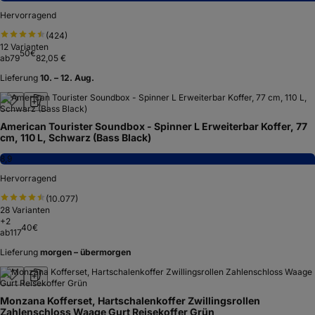
Hervorragend
(
424
)
12
Varianten
50
€
ab
79
82,05 €
Lieferung
10. – 12. Aug.
American Tourister Soundbox - Spinner L Erweiterbar Koffer, 77
cm, 110 L, Schwarz (Bass Black)
8,9
Hervorragend
(
10.077
)
28
Varianten
+
2
40
€
ab
117
Lieferung
morgen – übermorgen
Monzana Kofferset, Hartschalenkoffer Zwillingsrollen
Zahlenschloss Waage Gurt Reisekoffer Grün