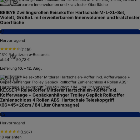
BEIBYE Zwillingsrollen Reisekoffer Hartschale M-L-XL-Set,
Violett, Größe L mit erweiterbarem Innenvolumen und kratzfester
Oberfläche
8,1
Hervorragend
(
7.216
)
13
% Rabatt
zum ⌀-Bestpreis
33
€
ab
44
50,73 €
Lieferung
10. – 12. Aug.
KESSER® Reisekoffer Mittlerer Hartschalen-Koffer Inkl.
Kofferwaage + Gepäckanhänger Trolley Gepäck Rollkoffer
Zahlenschloss 4 Rollen ABS-Hartschale Teleskopgriff
(66x45x28cm / 84 Liter Champagne)
8,2
Hervorragend
(
1.267
)
18
Varianten