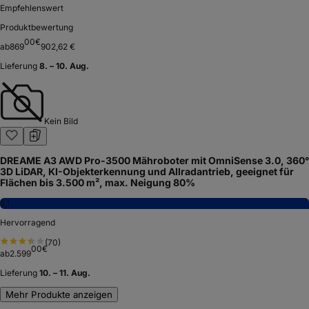
Empfehlenswert
Produktbewertung
00
€
ab
869
902,62 €
Lieferung
8. – 10. Aug.
Kein Bild
DREAME A3 AWD Pro-3500 Mähroboter mit OmniSense 3.0, 360°
3D LiDAR, KI-Objekterkennung und Allradantrieb, geeignet für
Flächen bis 3.500 m², max. Neigung 80%
8,1
Hervorragend
(
70
)
00
€
ab
2.599
Lieferung
10. – 11. Aug.
Mehr Produkte anzeigen