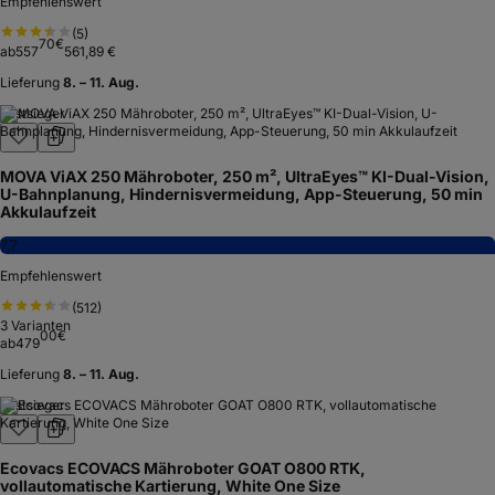
Empfehlenswert
(
5
)
70
€
ab
557
561,89 €
Lieferung
8. – 11. Aug.
Testsieger
MOVA ViAX 250 Mähroboter, 250 m², UltraEyes™ KI-Dual-Vision,
U-Bahnplanung, Hindernisvermeidung, App-Steuerung, 50 min
Akkulaufzeit
7,7
Empfehlenswert
(
512
)
3
Varianten
00
€
ab
479
Lieferung
8. – 11. Aug.
Testsieger
Ecovacs ECOVACS Mähroboter GOAT O800 RTK,
vollautomatische Kartierung, White One Size