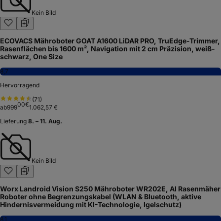
Kein Bild
ECOVACS Mähroboter GOAT A1600 LiDAR PRO, TruEdge-Trimmer,
Rasenflächen bis 1600 m², Navigation mit 2 cm Präzision, weiß-
schwarz, One Size
8,7
Hervorragend
(
71
)
00
€
ab
999
1.062,57 €
Lieferung
8. – 11. Aug.
Kein Bild
Worx Landroid Vision S250 Mähroboter WR202E, AI Rasenmäher
Roboter ohne Begrenzungskabel (WLAN & Bluetooth, aktive
Hindernisvermeidung mit KI-Technologie, Igelschutz)
8,1