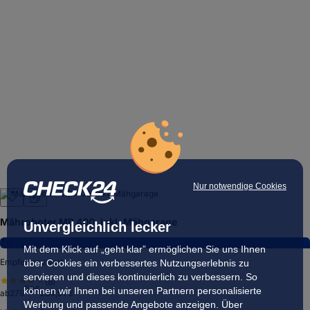
Nur notwendige Cookies
Mähroboter MB 400, inkl. Mähgarage
Unvergleichlich lecker
7,9
Mit dem Klick auf „geht klar” ermöglichen Sie uns Ihnen
Empfehlenswert
über Cookies ein verbessertes Nutzungserlebnis zu
servieren und dieses kontinuierlich zu verbessern. So
(
8
)
90
€
können wir Ihnen bei unseren Partnern personalisierte
ab
279
284,51 €
Werbung und passende Angebote anzeigen. Über