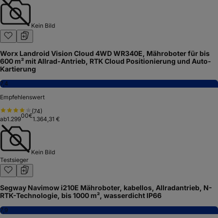
Kein Bild
Worx Landroid Vision Cloud 4WD WR340E, Mähroboter für bis
600 m² mit Allrad-Antrieb, RTK Cloud Positionierung und Auto-
Kartierung
7,4
Empfehlenswert
(
74
)
00
€
ab
1.299
1.364,31 €
Kein Bild
Testsieger
Segway Navimow i210E Mähroboter, kabellos, Allradantrieb, N-
RTK-Technologie, bis 1000 m², wasserdicht IP66
7,9