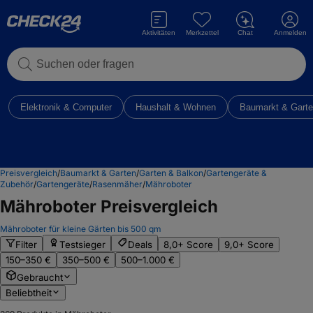
Aktivitäten
Merkzettel
Chat
Anmelden
Suchen oder fragen
Elektronik & Computer
Haushalt & Wohnen
Baumarkt & Gart
Preisvergleich
/
Baumarkt & Garten
/
Garten & Balkon
/
Gartengeräte &
Zubehör
/
Gartengeräte
/
Rasenmäher
/
Mähroboter
Mähroboter
Preisvergleich
Mähroboter für kleine Gärten bis 500 qm
Filter
Testsieger
Deals
8,0+ Score
9,0+ Score
150–350 €
350–500 €
500–1.000 €
Gebraucht
Beliebtheit