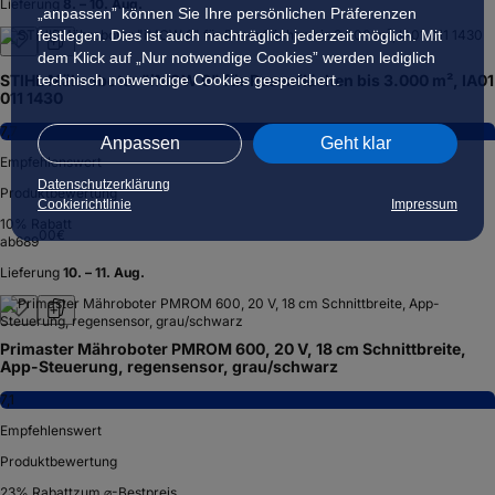
Lieferung
8. – 10. Aug.
„anpassen” können Sie Ihre persönlichen Präferenzen
festlegen. Dies ist auch nachträglich jederzeit möglich. Mit
dem Klick auf „Nur notwendige Cookies” werden lediglich
technisch notwendige Cookies gespeichert.
STIHL Mähroboter "iMOW 6" für Rasenflächen bis 3.000 m², IA01
011 1430
7,7
Anpassen
Geht klar
Empfehlenswert
Datenschutzerklärung
Produktbewertung
Cookierichtlinie
Impressum
10
% Rabatt
00
€
ab
689
Lieferung
10. – 11. Aug.
Primaster Mähroboter PMROM 600, 20 V, 18 cm Schnittbreite,
App-Steuerung, regensensor, grau/schwarz
7,1
Empfehlenswert
Produktbewertung
23
% Rabatt
zum ⌀-Bestpreis