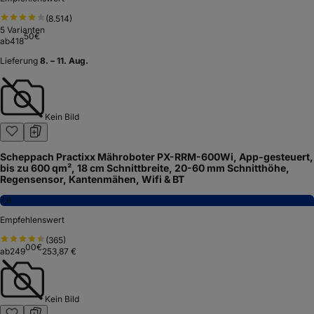
(
8.514
)
5
Varianten
50
€
ab
418
Lieferung
8. – 11. Aug.
Kein Bild
Scheppach Practixx Mähroboter PX-RRM-600Wi, App-gesteuert,
bis zu 600 qm², 18 cm Schnittbreite, 20-60 mm Schnitthöhe,
Regensensor, Kantenmähen, Wifi & BT
7,8
Empfehlenswert
(
365
)
00
€
ab
249
253,87 €
Kein Bild