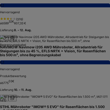
8,2
Hervorragend
(
376
)
32
€
ab
589
607,33 €
Lieferung
8. – 12. Aug.
NAVIMOW Navimow i205 AWD Mähroboter, Allradantrieb für
Steigungen bis zu 45 %, EFLS NRTK + Vision, für Rasenflächen
bis 500 m², ohne Begrenzungskabel
8,3
Hervorragend
Produktbewertung
03
€
ab
775
Lieferung
10. – 11. Aug.
STIHL Mähroboter "iMOW® 5 EVO" für Rasenflächen bis 1.500