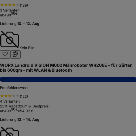
(
189
)
3
Varianten
98
€
ab
498
Lieferung
10. – 12. Aug.
Kein Bild
WORX Landroid VISION M600 Mähroboter WR206E - für Gärten
bis 600qm - mit WLAN & Bluetooth
7,9
Empfehlenswert
(
122
)
4
Varianten
23
% Rabatt
zum ⌀-Bestpreis
90
€
ab
499
654,02 €
Lieferung
12. – 14. Aug.