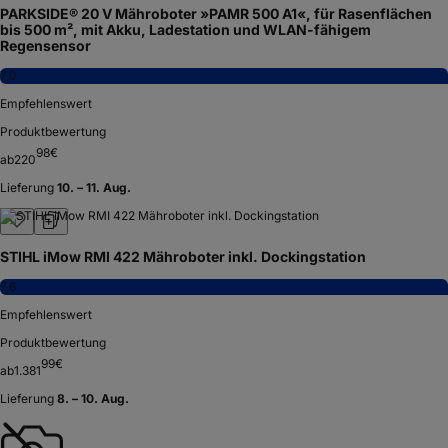
PARKSIDE® 20 V Mähroboter »PAMR 500 A1«, für Rasenflächen
bis 500 m², mit Akku, Ladestation und WLAN-fähigem
Regensensor
7,0
Empfehlenswert
Produktbewertung
98
€
ab
220
Lieferung
10. – 11. Aug.
STIHL iMow RMI 422 Mähroboter inkl. Dockingstation
7,6
Empfehlenswert
Produktbewertung
99
€
ab
1.381
Lieferung
8. – 10. Aug.