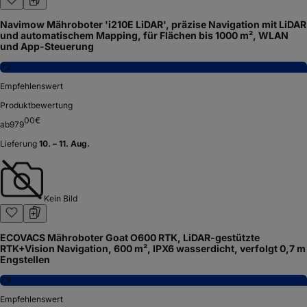
Navimow Mähroboter 'i210E LiDAR', präzise Navigation mit LiDAR
und automatischem Mapping, für Flächen bis 1000 m², WLAN
und App-Steuerung
7,2
Empfehlenswert
Produktbewertung
00
€
ab
979
Lieferung
10. – 11. Aug.
Kein Bild
ECOVACS Mähroboter Goat O600 RTK, LiDAR-gestützte
RTK+Vision Navigation, 600 m², IPX6 wasserdicht, verfolgt 0,7 m
Engstellen
7,9
Empfehlenswert