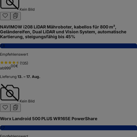
Kein Bild
NAVIMOW i208 LiDAR Mähroboter, kabellos für 800 m²,
Geländereifen, Dual LiDAR und Vision System, automatische
Kartierung, steigungsfähig bis 45%
7,8
Empfehlenswert
(
135
)
00
€
ab
999
Lieferung
13. – 17. Aug.
Kein Bild
Worx Landroid 500 PLUS WR165E PowerShare
7,7
Empfehlenswert