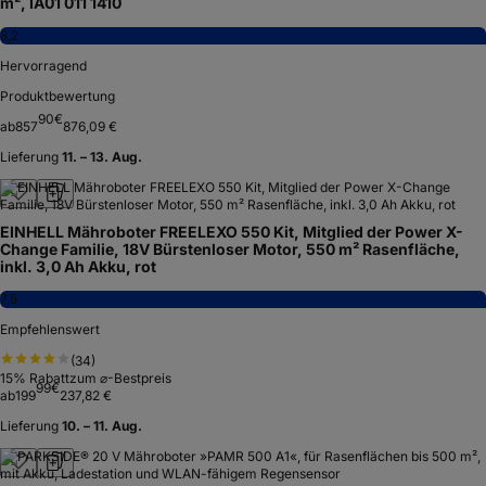
m², IA01 011 1410
8,2
Hervorragend
Produktbewertung
90
€
ab
857
876,09 €
Lieferung
11. – 13. Aug.
EINHELL Mähroboter FREELEXO 550 Kit, Mitglied der Power X-
Change Familie, 18V Bürstenloser Motor, 550 m² Rasenfläche,
inkl. 3,0 Ah Akku, rot
7,5
Empfehlenswert
(
34
)
15
% Rabatt
zum ⌀-Bestpreis
99
€
ab
199
237,82 €
Lieferung
10. – 11. Aug.