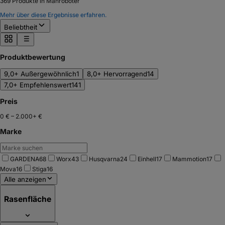
369
Produkte in Mähroboter
Mehr über diese Ergebnisse erfahren.
Beliebtheit
Produktbewertung
9,0+ Außergewöhnlich
1
8,0+ Hervorragend
14
7,0+ Empfehlenswert
141
Preis
0 €
–
2.000+ €
Marke
GARDENA
68
Worx
43
Husqvarna
24
Einhell
17
Mammotion
17
Mova
16
Stiga
16
Alle anzeigen
Rasenfläche