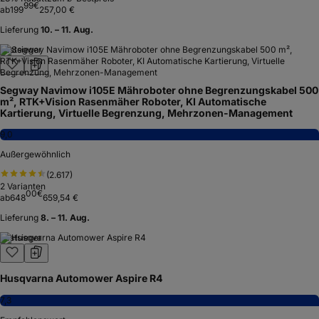
99
€
ab
199
257,00 €
Lieferung
10. – 11. Aug.
Testsieger
Segway Navimow i105E Mähroboter ohne Begrenzungskabel 500
m², RTK+Vision Rasenmäher Roboter, KI Automatische
Kartierung, Virtuelle Begrenzung, Mehrzonen-Management
9,0
Außergewöhnlich
(
2.617
)
2
Varianten
00
€
ab
648
659,54 €
Lieferung
8. – 11. Aug.
Testsieger
Husqvarna Automower Aspire R4
7,3