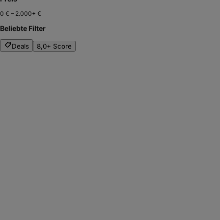
0 €
–
2.000+ €
Beliebte Filter
Deals
8,0+ Score