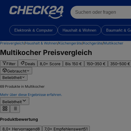
Suchen oder fragen
Elektronik & Computer
Haushalt & Wohnen
Baumarkt & G
Preisvergleich
/
Haushalt & Wohnen
/
Küchengeräte
/
Kochgeräte
/
Multikocher
Multikocher
Preisvergleich
Filter
Deals
8,0+ Score
Bis 150 €
150–350 €
350–500 €
Gebraucht
Beliebtheit
69
Produkte in Multikocher
Mehr über diese Ergebnisse erfahren.
Beliebtheit
Produktbewertung
8,0+ Hervorragend
8
7,0+ Empfehlenswert
51