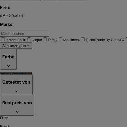
Preis
0 €
–
2.000+ €
Marke
Instant Pot
16
Ninja
8
Tefal
7
Moulinex
6
TurboTronic By Z-LINE
4
Alle anzeigen
Farbe
Getestet von
Bestpreis von
Filter
Preis