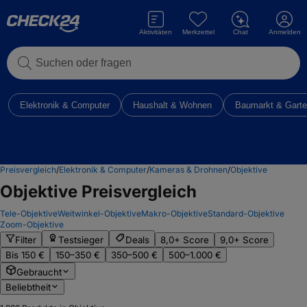
Aktivitäten
Merkzettel
Chat
Anmelden
Suchen oder fragen
Elektronik & Computer
Haushalt & Wohnen
Baumarkt & Gart
Preisvergleich
/
Elektronik & Computer
/
Kameras & Drohnen
/
Objektive
Objektive
Preisvergleich
Tele-Objektive
Weitwinkel-Objektive
Makro-Objektive
Standard-Objektive
Zoom-Objektive
Filter
Testsieger
Deals
8,0+ Score
9,0+ Score
Bis 150 €
150–350 €
350–500 €
500–1.000 €
Gebraucht
Beliebtheit