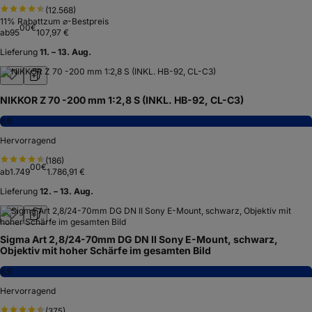
(
12.568
)
11
% Rabatt
zum ⌀-Bestpreis
00
€
ab
95
107,97 €
Lieferung
11. – 13. Aug.
NIKKOR Z 70 -200 mm 1:2,8 S (INKL. HB-92, CL-C3)
8,6
Hervorragend
(
186
)
00
€
ab
1.749
1.786,91 €
Lieferung
12. – 13. Aug.
Sigma Art 2,8/24-70mm DG DN II Sony E-Mount, schwarz,
Objektiv mit hoher Schärfe im gesamten Bild
8,9
Hervorragend
(
375
)