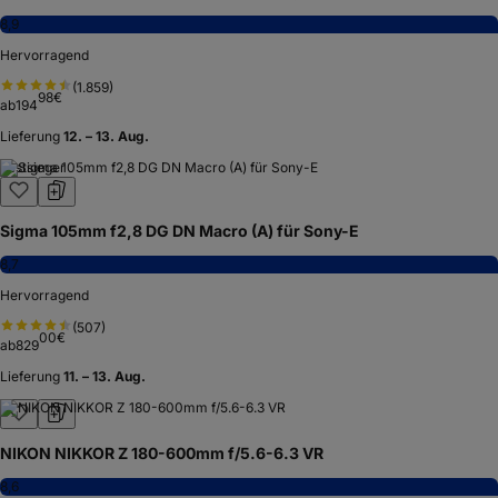
8,9
Hervorragend
(
1.859
)
98
€
ab
194
Lieferung
12. – 13. Aug.
Testsieger
Sigma 105mm f2,8 DG DN Macro (A) für Sony-E
8,7
Hervorragend
(
507
)
00
€
ab
829
Lieferung
11. – 13. Aug.
NIKON NIKKOR Z 180-600mm f/5.6-6.3 VR
8,6