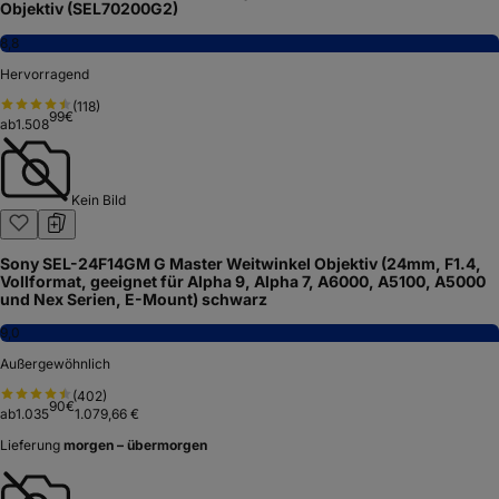
Objektiv (SEL70200G2)
8,8
Hervorragend
(
118
)
99
€
ab
1.508
Kein Bild
Sony SEL-24F14GM G Master Weitwinkel Objektiv (24mm, F1.4,
Vollformat, geeignet für Alpha 9, Alpha 7, A6000, A5100, A5000
und Nex Serien, E-Mount) schwarz
9,0
Außergewöhnlich
(
402
)
90
€
ab
1.035
1.079,66 €
Lieferung
morgen – übermorgen