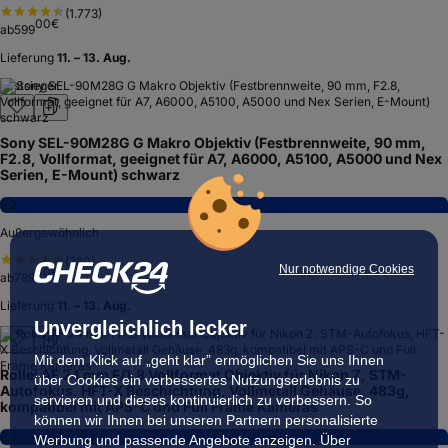
(
1.773
)
00
€
ab
599
Lieferung
11. – 13. Aug.
Testsieger
Sony SEL-90M28G G Makro Objektiv (Festbrennweite, 90 mm,
F2.8, Vollformat, geeignet für A7, A6000, A5100, A5000 und Nex
Serien, E-Mount) schwarz
9,2
Außergewöhnlich
(
780
)
Nur notwendige Cookies
00
€
ab
789
Lieferung
11. – 13. Aug.
Unvergleichlich lecker
Mit dem Klick auf „geht klar” ermöglichen Sie uns Ihnen
Rollei AF 24 mm F/1.8 Vollformat Objektiv für Nikon Z, STM-
über Cookies ein verbessertes Nutzungserlebnis zu
Autofokus, HFT-X Beschichtung, Vollmetall Gehäuse, 483g,
servieren und dieses kontinuierlich zu verbessern. So
kompatibel mit APS-C und Full Frame Kameras
können wir Ihnen bei unseren Partnern personalisierte
8,8
Werbung und passende Angebote anzeigen. Über