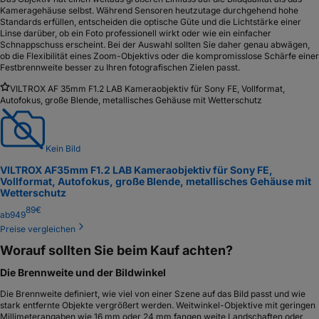
Kameragehäuse selbst. Während Sensoren heutzutage durchgehend hohe
Standards erfüllen, entscheiden die optische Güte und die Lichtstärke einer
Linse darüber, ob ein Foto professionell wirkt oder wie ein einfacher
Schnappschuss erscheint. Bei der Auswahl sollten Sie daher genau abwägen,
ob die Flexibilität eines Zoom-Objektivs oder die kompromisslose Schärfe einer
Festbrennweite besser zu Ihren fotografischen Zielen passt.
VILTROX AF 35mm F1.2 LAB Kameraobjektiv für Sony FE, Vollformat,
Autofokus, große Blende, metallisches Gehäuse mit Wetterschutz
Kein Bild
VILTROX AF
35mm F1.2 LAB Kameraobjektiv für Sony FE,
Vollformat, Autofokus, große Blende, metallisches Gehäuse mit
Wetterschutz
89
€
ab
949
Preise vergleichen
Worauf sollten Sie beim Kauf achten?
Die Brennweite und der Bildwinkel
Die Brennweite definiert, wie viel von einer Szene auf das Bild passt und wie
stark entfernte Objekte vergrößert werden. Weitwinkel-Objektive mit geringen
Millimeterangaben wie 16 mm oder 24 mm fangen weite Landschaften oder