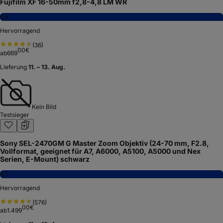
Fujifilm XF 16-50mm f2,8-4,8 LM WR
8,4
Hervorragend
(
36
)
00
€
ab
669
Lieferung
11. – 13. Aug.
Kein Bild
Testsieger
Sony SEL-2470GM G Master Zoom Objektiv (24-70 mm, F2.8,
Vollformat, geeignet für A7, A6000, A5100, A5000 und Nex
Serien, E-Mount) schwarz
8,7
Hervorragend
(
576
)
00
€
ab
1.499