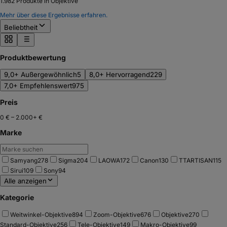
1.982
Produkte in Objektive
Mehr über diese Ergebnisse erfahren.
Beliebtheit
Produktbewertung
9,0+ Außergewöhnlich
5
8,0+ Hervorragend
229
7,0+ Empfehlenswert
975
Preis
0 €
–
2.000+ €
Marke
Samyang
278
Sigma
204
LAOWA
172
Canon
130
TTARTISAN
115
Sirui
109
Sony
94
Alle anzeigen
Kategorie
Weitwinkel-Objektive
894
Zoom-Objektive
676
Objektive
270
Standard-Objektive
256
Tele-Objektive
149
Makro-Objektive
99