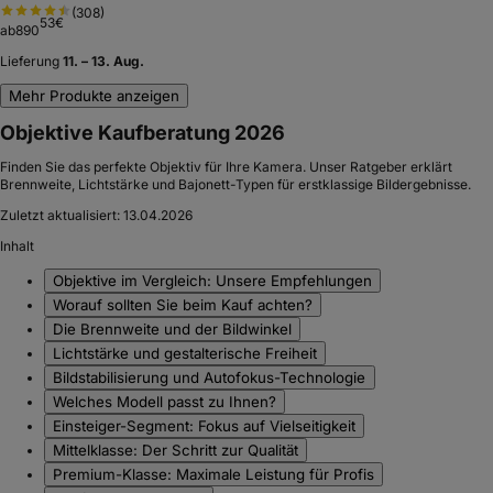
(
308
)
53
€
ab
890
Lieferung
11. – 13. Aug.
Mehr Produkte anzeigen
Objektive Kaufberatung 2026
Finden Sie das perfekte Objektiv für Ihre Kamera. Unser Ratgeber erklärt
Brennweite, Lichtstärke und Bajonett-Typen für erstklassige Bildergebnisse.
Zuletzt aktualisiert:
13.04.2026
Inhalt
Objektive im Vergleich: Unsere Empfehlungen
Worauf sollten Sie beim Kauf achten?
Die Brennweite und der Bildwinkel
Lichtstärke und gestalterische Freiheit
Bildstabilisierung und Autofokus-Technologie
Welches Modell passt zu Ihnen?
Einsteiger-Segment: Fokus auf Vielseitigkeit
Mittelklasse: Der Schritt zur Qualität
Premium-Klasse: Maximale Leistung für Profis