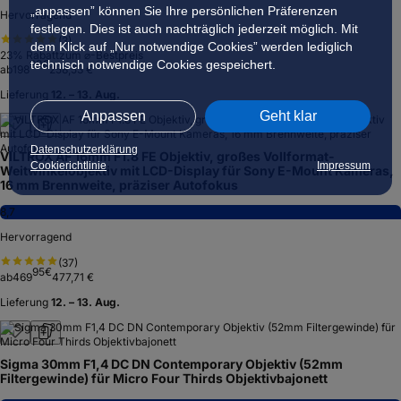
„anpassen” können Sie Ihre persönlichen Präferenzen
Hervorragend
festlegen. Dies ist auch nachträglich jederzeit möglich. Mit
(
3
)
dem Klick auf „Nur notwendige Cookies” werden lediglich
23
% Rabatt
zum ⌀-Bestpreis
99
€
technisch notwendige Cookies gespeichert.
ab
198
258,53 €
Lieferung
12. – 13. Aug.
Anpassen
Geht klar
Datenschutzerklärung
VILTROX AF 16mm F1.8 FE Objektiv, großes Vollformat-
Cookierichtlinie
Impressum
Weitwinkelobjektiv mit LCD-Display für Sony E-Mount Kameras,
16 mm Brennweite, präziser Autofokus
8,7
Hervorragend
(
37
)
95
€
ab
469
477,71 €
Lieferung
12. – 13. Aug.
Sigma 30mm F1,4 DC DN Contemporary Objektiv (52mm
Filtergewinde) für Micro Four Thirds Objektivbajonett