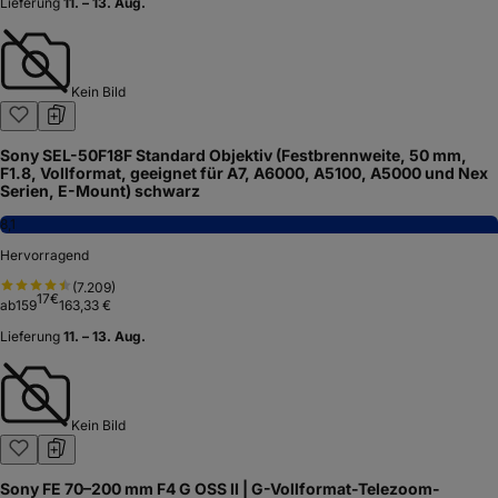
Lieferung
11. – 13. Aug.
Kein Bild
Sony SEL-50F18F Standard Objektiv (Festbrennweite, 50 mm,
F1.8, Vollformat, geeignet für A7, A6000, A5100, A5000 und Nex
Serien, E-Mount) schwarz
8,1
Hervorragend
(
7.209
)
17
€
ab
159
163,33 €
Lieferung
11. – 13. Aug.
Kein Bild
Sony FE 70–200 mm F4 G OSS II | G-Vollformat-Telezoom-