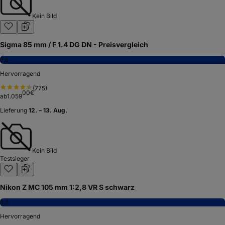
Kein Bild
Sigma 85 mm / F 1.4 DG DN - Preisvergleich
8,6
Hervorragend
(
775
)
00
€
ab
1.059
Lieferung
12. – 13. Aug.
Kein Bild
Testsieger
Nikon Z MC 105 mm 1:2,8 VR S schwarz
8,8
Hervorragend