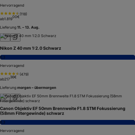
Hervorragend
(
118
)
00
€
ab
1.819
Lieferung
11. – 13. Aug.
Nikon Z 40 mm 1:2.0 Schwarz
8,3
Hervorragend
(
479
)
36
€
ab
217
Lieferung
morgen – übermorgen
Canon Objektiv EF 50mm Brennweite F1.8 STM Fokussierung
(58mm Filtergewinde) schwarz
8,3
Hervorragend