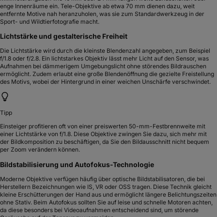
enge Innenräume ein. Tele-Objektive ab etwa 70 mm dienen dazu, weit
entfernte Motive nah heranzuholen, was sie zum Standardwerkzeug in der
Sport- und Wildtierfotografie macht.
Lichtstärke und gestalterische Freiheit
Die Lichtstärke wird durch die kleinste Blendenzahl angegeben, zum Beispiel
f/1.8 oder f/2.8. Ein lichtstarkes Objektiv lässt mehr Licht auf den Sensor, was
Aufnahmen bei dämmerigem Umgebungslicht ohne störendes Bildrauschen
ermöglicht. Zudem erlaubt eine große Blendenöffnung die gezielte Freistellung
des Motivs, wobei der Hintergrund in einer weichen Unschärfe verschwindet.
Tipp
Einsteiger profitieren oft von einer preiswerten 50-mm-Festbrennweite mit
einer Lichtstärke von f/1.8. Diese Objektive zwingen Sie dazu, sich mehr mit
der Bildkomposition zu beschäftigen, da Sie den Bildausschnitt nicht bequem
per Zoom verändern können.
Bildstabilisierung und Autofokus-Technologie
Moderne Objektive verfügen häufig über optische Bildstabilisatoren, die bei
Herstellern Bezeichnungen wie IS, VR oder OSS tragen. Diese Technik gleicht
kleine Erschütterungen der Hand aus und ermöglicht längere Belichtungszeiten
ohne Stativ. Beim Autofokus sollten Sie auf leise und schnelle Motoren achten,
da diese besonders bei Videoaufnahmen entscheidend sind, um störende