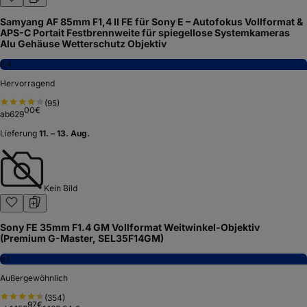
Samyang AF 85mm F1,4 II FE für Sony E – Autofokus Vollformat &
APS-C Portait Festbrennweite für spiegellose Systemkameras
Alu Gehäuse Wetterschutz Objektiv
8,4
Hervorragend
(
95
)
00
€
ab
629
Lieferung
11. – 13. Aug.
Kein Bild
Sony FE 35mm F1.4 GM Vollformat Weitwinkel-Objektiv
(Premium G-Master, SEL35F14GM)
9,1
Außergewöhnlich
(
354
)
97
€