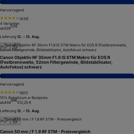
8,5
Hervorragend
(
433
)
4
Varianten
00
€
ab
329
Lieferung
12. – 13. Aug.
Canon Objektiv RF 35mm F1.8 IS STM Makro für EOS R
(Festbrennweite, 52mm Filtergewinde, Bildstabilisator,
Autofokus) schwarz
8,7
Hervorragend
(
901
)
10
% Rabatt
zum ⌀-Bestpreis
99
€
ab
459
512,25 €
Lieferung
12. – 13. Aug.
Canon 50 mm / F 1.8 RF STM - Preisvergleich