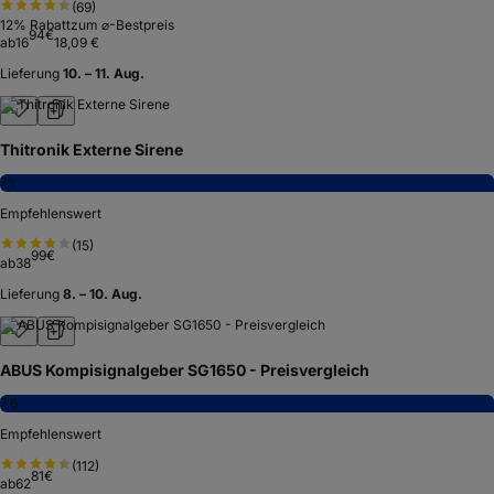
(
69
)
12
% Rabatt
zum ⌀-Bestpreis
94
€
ab
16
18,09 €
Lieferung
10. – 11. Aug.
Thitronik Externe Sirene
7,1
Empfehlenswert
(
15
)
99
€
ab
38
Lieferung
8. – 10. Aug.
ABUS Kompisignalgeber SG1650 - Preisvergleich
7,6
Empfehlenswert
(
112
)
81
€
ab
62