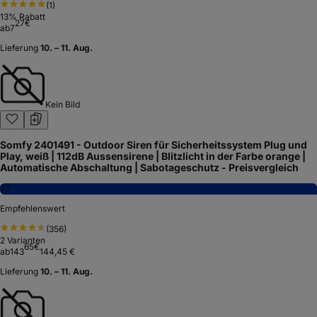
(
1
)
13
% Rabatt
27
€
ab
7
Lieferung
10. – 11. Aug.
Kein Bild
Somfy 2401491 - Outdoor Siren für Sicherheitssystem Plug und
Play, weiß | 112dB Aussensirene | Blitzlicht in der Farbe orange |
Automatische Abschaltung | Sabotageschutz - Preisvergleich
7,7
Empfehlenswert
(
356
)
2
Varianten
65
€
ab
143
144,45 €
Lieferung
10. – 11. Aug.