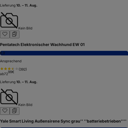
Lieferung
10. – 11. Aug.
Kein Bild
Pentatech Elektronischer Wachhund EW 01
6,9
Ansprechend
(
392
)
99
€
ab
72
Lieferung
10. – 11. Aug.
Kein Bild
Yale Smart Living Außensirene Sync grau'' ''batteriebetrieben''''