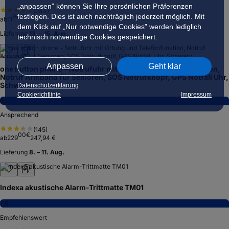
„anpassen” können Sie Ihre persönlichen Präferenzen
(
244
)
94
€
festlegen. Dies ist auch nachträglich jederzeit möglich. Mit
ab
11
dem Klick auf „Nur notwendige Cookies” werden lediglich
Lieferung
13. – 15. Aug.
technisch notwendige Cookies gespeichert.
Anpassen
Geht klar
one button phone – Notrufuhr mit Ortung und Telefonfunktion,
Notruf Armband für Senioren, SOS Notrufknopf, GPS Notfall Uhr,
Schwarz
Datenschutzerklärung
Cookierichtlinie
Impressum
6,9
Ansprechend
(
145
)
00
€
ab
229
247,94 €
Lieferung
8. – 11. Aug.
Indexa akustische Alarm-Trittmatte TM01
7,6
Empfehlenswert