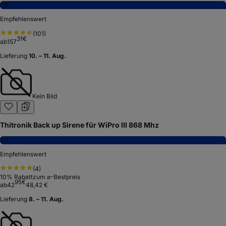
7,5
Empfehlenswert
(
101
)
31
€
ab
157
Lieferung
10. – 11. Aug.
Kein Bild
Thitronik Back up Sirene für WiPro III 868 Mhz
7,4
Empfehlenswert
(
4
)
10
% Rabatt
zum ⌀-Bestpreis
95
€
ab
42
48,42 €
Lieferung
8. – 11. Aug.