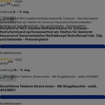
(
334
)
39
€
ab
11
11,66 €
Lieferung
8. – 11. Aug.
DistyNotruf NEO mobiles Notfallarmband für Zuhause -
Notrufarmband spritzwasserfest als Telefon für Senioren
Hausnotruf Seniorentelefon Notfallknopf Notrufknopf inkl. Clip
und Halskette - Preisvergleich
7,1
Empfehlenswert
(
325
)
95
€
ab
150
Lieferung
10. – 11. Aug.
SmartHome Telekom Sirene innen - Mit Singalleuchte - weiß,
40318651
7,3
Empfehlenswert