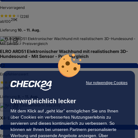
Hervorragend
(
228
)
29
€
ab
100
Lieferung
10. – 11. Aug.
ELRO ARD51 Elektronischer Wachhund mit realistischem 3D-
Hundesound - Mit Sensor - Preisvergleich
7,2
Empfehlenswert
Nur notwendige Cookies
(
1.023
)
99
€
ab
39
Lieferung
8. – 11. Aug.
Unvergleichlich lecker
Mit dem Klick auf „geht klar” ermöglichen Sie uns Ihnen
über Cookies ein verbessertes Nutzungserlebnis zu
X4-LIFE Taschenalarm Security
servieren und dieses kontinuierlich zu verbessern. So
7,8
können wir Ihnen bei unseren Partnern personalisierte
Werbung und passende Angebote anzeigen. Über
Empfehlenswert