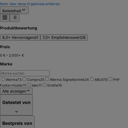
Mehr über diese Ergebnisse erfahren.
Beliebtheit
Produktbewertung
8,0+ Hervorragend
1
7,0+ Empfehlenswert
28
Preis
0 €
–
2.000+ €
Marke
Werma
73
Compro
25
Werma Signaltechnik
24
ABUS
15
FHF
Funke+Huster
11
Idec
11
Grothe
10
Alle anzeigen
Getestet von
Bestpreis von