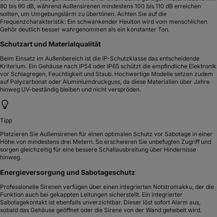
80 bis 90 dB, während Außensirenen mindestens 100 bis 110 dB erreichen
sollten, um Umgebungslärm zu übertönen. Achten Sie auf die
Frequenzcharakteristik: Ein schwankender Heulton wird vom menschlichen
Gehör deutlich besser wahrgenommen als ein konstanter Ton.
Schutzart und Materialqualität
Beim Einsatz im Außenbereich ist die IP-Schutzklasse das entscheidende
Kriterium. Ein Gehäuse nach IP54 oder IP65 schützt die empfindliche Elektronik
vor Schlagregen, Feuchtigkeit und Staub. Hochwertige Modelle setzen zudem
auf Polycarbonat oder Aluminiumdruckguss, da diese Materialien über Jahre
hinweg UV-beständig bleiben und nicht verspröden.
Tipp
Platzieren Sie Außensirenen für einen optimalen Schutz vor Sabotage in einer
Höhe von mindestens drei Metern. So erschweren Sie unbefugten Zugriff und
sorgen gleichzeitig für eine bessere Schallausbreitung über Hindernisse
hinweg.
Energieversorgung und Sabotageschutz
Professionelle Sirenen verfügen über einen integrierten Notstromakku, der die
Funktion auch bei gekappten Leitungen sicherstellt. Ein integrierter
Sabotagekontakt ist ebenfalls unverzichtbar. Dieser löst sofort Alarm aus,
sobald das Gehäuse geöffnet oder die Sirene von der Wand gehebelt wird.