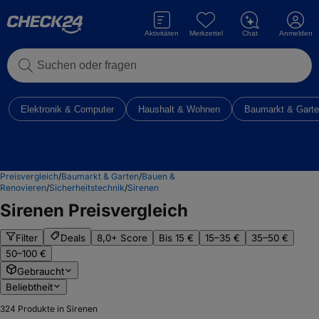
Aktivitäten
Merkzettel
Chat
Anmelden
Suchen oder fragen
Elektronik & Computer
Haushalt & Wohnen
Baumarkt & Gart
Preisvergleich
/
Baumarkt & Garten
/
Bauen &
Renovieren
/
Sicherheitstechnik
/
Sirenen
Sirenen
Preisvergleich
Filter
Deals
8,0+ Score
Bis 15 €
15–35 €
35–50 €
50–100 €
Gebraucht
Beliebtheit
324
Produkte in Sirenen