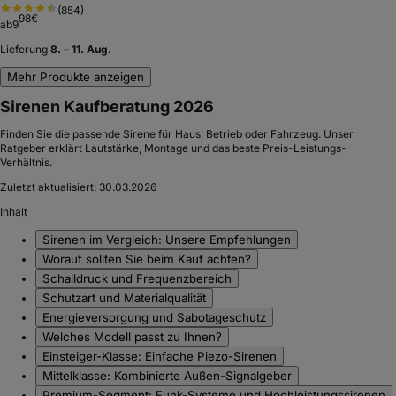
(
854
)
98
€
ab
9
Lieferung
8. – 11. Aug.
Mehr Produkte anzeigen
Sirenen Kaufberatung 2026
Finden Sie die passende Sirene für Haus, Betrieb oder Fahrzeug. Unser
Ratgeber erklärt Lautstärke, Montage und das beste Preis-Leistungs-
Verhältnis.
Zuletzt aktualisiert:
30.03.2026
Inhalt
Sirenen im Vergleich: Unsere Empfehlungen
Worauf sollten Sie beim Kauf achten?
Schalldruck und Frequenzbereich
Schutzart und Materialqualität
Energieversorgung und Sabotageschutz
Welches Modell passt zu Ihnen?
Einsteiger-Klasse: Einfache Piezo-Sirenen
Mittelklasse: Kombinierte Außen-Signalgeber
Premium-Segment: Funk-Systeme und Hochleistungssirenen