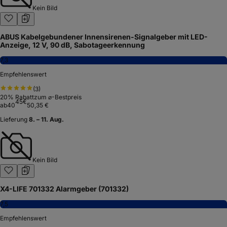
Kein Bild
ABUS Kabelgebundener Innensirenen-Signalgeber mit LED-
Anzeige, 12 V, 90 dB, Sabotageerkennung
7,3
Empfehlenswert
(
3
)
20
% Rabatt
zum ⌀-Bestpreis
45
€
ab
40
50,35 €
Lieferung
8. – 11. Aug.
Kein Bild
X4-LIFE 701332 Alarmgeber (701332)
7,5
Empfehlenswert