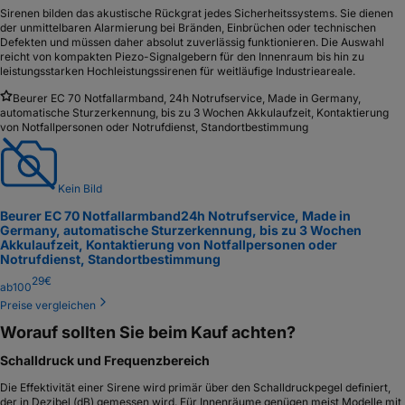
Sirenen bilden das akustische Rückgrat jedes Sicherheitssystems. Sie dienen
der unmittelbaren Alarmierung bei Bränden, Einbrüchen oder technischen
Defekten und müssen daher absolut zuverlässig funktionieren. Die Auswahl
reicht von kompakten Piezo-Signalgebern für den Innenraum bis hin zu
leistungsstarken Hochleistungssirenen für weitläufige Industrieareale.
Beurer EC 70 Notfallarmband, 24h Notrufservice, Made in Germany,
automatische Sturzerkennung, bis zu 3 Wochen Akkulaufzeit, Kontaktierung
von Notfallpersonen oder Notrufdienst, Standortbestimmung
Kein Bild
Beurer EC 70 Notfallarmband
24h Notrufservice, Made in
Germany, automatische Sturzerkennung, bis zu 3 Wochen
Akkulaufzeit, Kontaktierung von Notfallpersonen oder
Notrufdienst, Standortbestimmung
29
€
ab
100
Preise vergleichen
Worauf sollten Sie beim Kauf achten?
Schalldruck und Frequenzbereich
Die Effektivität einer Sirene wird primär über den Schalldruckpegel definiert,
der in Dezibel (dB) gemessen wird. Für Innenräume genügen meist Modelle mit