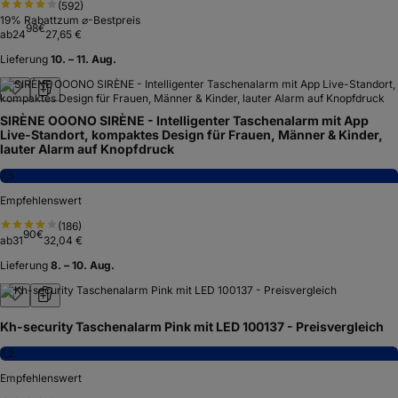
(
592
)
19
% Rabatt
zum ⌀-Bestpreis
98
€
ab
24
27,65 €
Lieferung
10. – 11. Aug.
SIRÈNE OOONO SIRÈNE - Intelligenter Taschenalarm mit App
Live-Standort, kompaktes Design für Frauen, Männer & Kinder,
lauter Alarm auf Knopfdruck
7,5
Empfehlenswert
(
186
)
90
€
ab
31
32,04 €
Lieferung
8. – 10. Aug.
Kh-security Taschenalarm Pink mit LED 100137 - Preisvergleich
7,2
Empfehlenswert