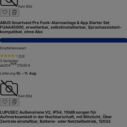
Kein Bild
ABUS Smartvest Pro Funk-Alarmanlage & App Starter Set
FUAA45000, erweiterbar, selbstinstallierbar, Sprachassistent-
kompatibel, ohne Abo
7,2
Empfehlenswert
(
53
)
3
Varianten
90
€
ab
204
219,65 €
Lieferung
10. – 11. Aug.
Kein Bild
LUPUSEC Außensirene V2, IP54, 110dB sorgen für
Aufmerksamkeit in der Nachbarschaft, mit Blitzlicht, Über
Zentrale einstellbar, Batterie- oder Netzteilbetrieb, 12033