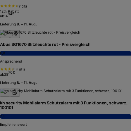
(
125
)
12
% Rabatt
94
€
ab
14
Lieferung
8. – 11. Aug.
Abus SG1670 Blitzleuchte rot - Preisvergleich
6,8
Ansprechend
(
51
)
70
€
ab
28
Lieferung
8. – 11. Aug.
kh security Mobilalarm Schutzalarm mit 3 Funktionen, schwarz,
100101
7,4
Empfehlenswert